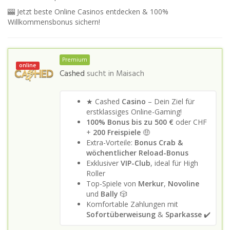
🎰 Jetzt beste Online Casinos entdecken & 100%
Willkommensbonus sichern!
Premium
online
Cashed
sucht in
Maisach
★ Cashed
Casino
– Dein Ziel für
erstklassiges Online-Gaming!
100% Bonus bis zu 500 €
oder CHF
+
200 Freispiele
🤑
Extra-Vorteile:
Bonus Crab &
wöchentlicher Reload-Bonus
Exklusiver
VIP-Club
, ideal für High
Roller
Top-Spiele von
Merkur
,
Novoline
und
Bally
🎲
Komfortable Zahlungen mit
Sofortüberweisung
&
Sparkasse
✔️