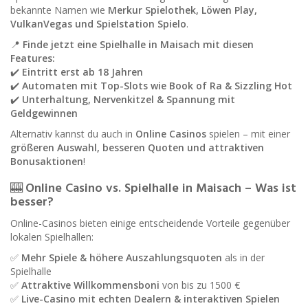
bekannte Namen wie
Merkur Spielothek, Löwen Play,
VulkanVegas und Spielstation Spielo
.
📍
Finde jetzt eine Spielhalle in Maisach mit diesen
Features:
✔️
Eintritt erst ab 18 Jahren
✔️
Automaten mit Top-Slots wie Book of Ra & Sizzling Hot
✔️
Unterhaltung, Nervenkitzel & Spannung mit
Geldgewinnen
Alternativ kannst du auch in
Online Casinos
spielen – mit einer
größeren Auswahl, besseren Quoten und attraktiven
Bonusaktionen
!
🎰
Online Casino vs. Spielhalle in Maisach – Was ist
besser?
Online-Casinos bieten einige entscheidende Vorteile gegenüber
lokalen Spielhallen:
✅
Mehr Spiele & höhere Auszahlungsquoten
als in der
Spielhalle
✅
Attraktive Willkommensboni
von bis zu 1500 €
✅
Live-Casino mit echten Dealern & interaktiven Spielen