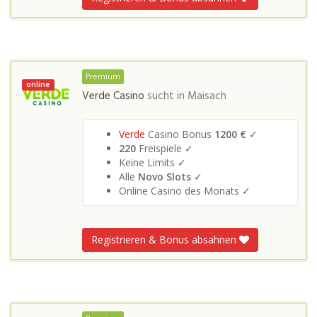
Premium
online
Verde Casino
sucht in
Maisach
Verde
Casino Bonus
1200 €
✓
220
Freispiele ✓
Keine Limits ✓
Alle
Novo Slots
✓
Online Casino des Monats ✓
Registrieren & Bonus absahnen