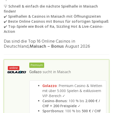
💡
Schnell & einfach die nächste Spielhalle in Maisach
finden!
✔️
Spielhallen & Casinos in Maisach mit Öffnungszeiten
✔️
Beste Online Casinos mit Bonus für sofortigen Spielspaß
✔️
Top-Spiele wie Book of Ra, Sizzling Hot & Live-Casino-
Action
Das sind die Top 16 Online Casinos in
Deutschland,
Maisach – Bonus
August 2026
Premium
online
Gollazo
sucht in
Maisach
Golazzo
: Premium Casino & Wetten
mit über 5.000 Spielen & exklusivem
VIP-Bereich ✓
Casino-Bonus:
100 % bis
2.000 € /
CHF + 200 Freispiele
✓
Sportbonus:
100 % bis
500 € / CHF