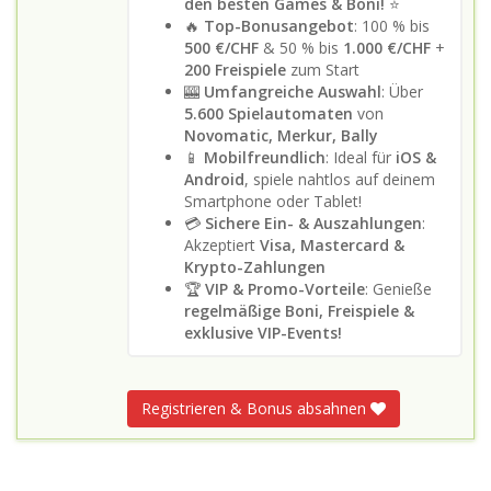
den besten Games & Boni!
⭐
🔥
Top-Bonusangebot
: 100 % bis
500 €/CHF
& 50 % bis
1.000 €/CHF
+
200 Freispiele
zum Start
🎰
Umfangreiche Auswahl
: Über
5.600 Spielautomaten
von
Novomatic, Merkur, Bally
📱
Mobilfreundlich
: Ideal für
iOS &
Android
, spiele nahtlos auf deinem
Smartphone oder Tablet!
💳
Sichere Ein- & Auszahlungen
:
Akzeptiert
Visa, Mastercard &
Krypto-Zahlungen
🏆
VIP & Promo-Vorteile
: Genieße
regelmäßige Boni, Freispiele &
exklusive VIP-Events!
Registrieren & Bonus absahnen