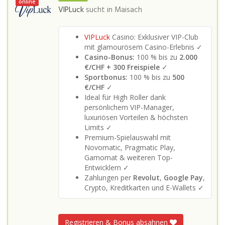
online
VIPLuck
sucht in
Maisach
VIPLuck
Casino: Exklusiver VIP-Club
mit glamourösem Casino-Erlebnis ✓
Casino-Bonus:
100 % bis zu
2.000
€/CHF + 300 Freispiele
✓
Sportbonus:
100 % bis zu
500
€/CHF
✓
Ideal für High Roller dank
persönlichem VIP-Manager,
luxuriösen Vorteilen & höchsten
Limits ✓
Premium-Spielauswahl mit
Novomatic, Pragmatic Play,
Gamomat & weiteren Top-
Entwicklern ✓
Zahlungen per
Revolut
,
Google Pay
,
Crypto, Kreditkarten und E-Wallets ✓
Registrieren & Bonus absahnen