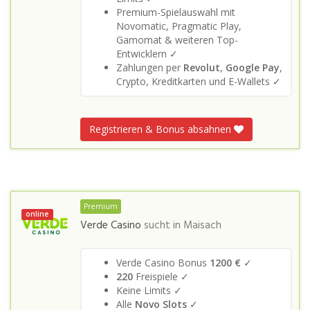
Premium-Spielauswahl mit
Novomatic, Pragmatic Play,
Gamomat & weiteren Top-
Entwicklern ✓
Zahlungen per
Revolut
,
Google Pay
,
Crypto, Kreditkarten und E-Wallets ✓
Registrieren & Bonus absahnen
Premium
online
Verde Casino
sucht in
Maisach
Verde Casino Bonus
1200 €
✓
220
Freispiele ✓
Keine Limits ✓
Alle
Novo Slots
✓