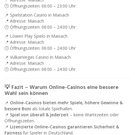
🕒 Öffnungszeiten: 06:00 – 23:00 Uhr
📌 Spielstation Casino in Maisach
📍 Adresse: Maisach
🕒 Öffnungszeiten: 06:00 – 24:00 Uhr
📌 Löwen Play Spielo in Maisach
📍 Adresse: Maisach
🕒 Öffnungszeiten: 06:00 – 24:00 Uhr
📌 VulkanVegas Casino in Maisach
📍 Adresse: Maisach
🕒 Öffnungszeiten: 06:00 – 24:00 Uhr
💡 Fazit – Warum Online-Casinos eine bessere
Wahl sein können
📌
Online-Casinos bieten mehr Spiele, höhere Gewinne &
bessere Boni
als lokale Spielhallen.
📌
Spiel von überall & jederzeit
– keine Wartezeiten oder
Öffnungszeiten.
📌
Lizenzierte Online-Casinos garantieren Sicherheit &
Fairness
für Spieler in Deutschland.