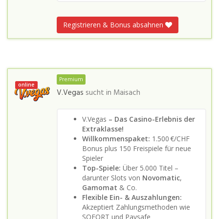
Registrieren & Bonus absahnen
Premium
online
V.Vegas
sucht in
Maisach
V.Vegas
– Das Casino-Erlebnis der
Extraklasse!
Willkommenspaket:
1.500 €/CHF
Bonus plus 150 Freispiele für neue
Spieler
Top-Spiele:
Über 5.000 Titel –
darunter Slots von
Novomatic
,
Gamomat
& Co.
Flexible Ein- & Auszahlungen:
Akzeptiert Zahlungsmethoden wie
SOFORT und Paysafe