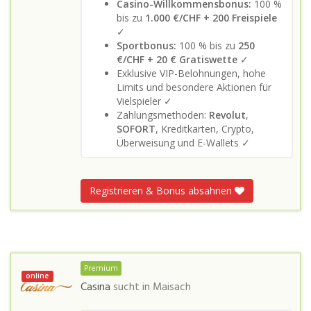
Casino-Willkommensbonus:
100 %
bis zu
1.000 €/CHF + 200 Freispiele
✓
Sportbonus:
100 % bis zu
250
€/CHF + 20 € Gratiswette
✓
Exklusive VIP-Belohnungen, hohe
Limits und besondere Aktionen für
Vielspieler ✓
Zahlungsmethoden:
Revolut
,
SOFORT
, Kreditkarten, Crypto,
Überweisung und E-Wallets ✓
Registrieren & Bonus absahnen
Premium
online
Casina
sucht in
Maisach