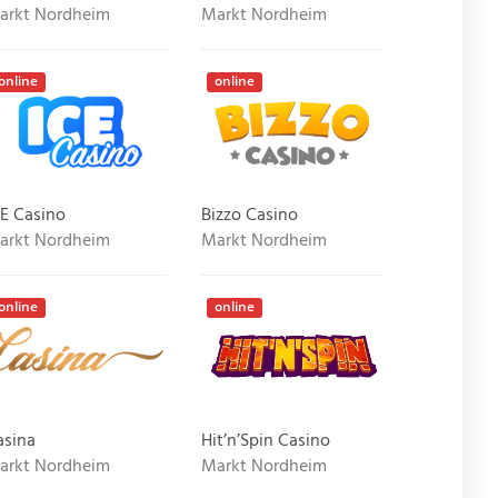
arkt Nordheim
Markt Nordheim
online
online
CE Casino
Bizzo Casino
arkt Nordheim
Markt Nordheim
online
online
asina
Hit’n’Spin Casino
arkt Nordheim
Markt Nordheim