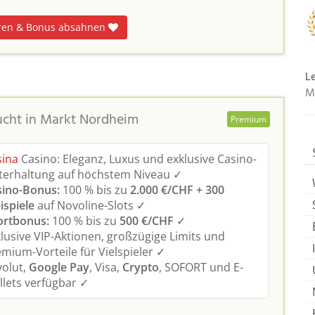
eren & Bonus absahnen
L
M
ucht in
Markt Nordheim
Premium
sina
Casino: Eleganz, Luxus und exklusive Casino-
terhaltung auf höchstem Niveau ✓
sino-Bonus:
100 % bis zu
2.000 €/CHF + 300
ispiele
auf Novoline-Slots ✓
ortbonus:
100 % bis zu
500 €/CHF
✓
lusive VIP-Aktionen, großzügige Limits und
mium-Vorteile für Vielspieler ✓
volut,
Google Pay
, Visa,
Crypto
, SOFORT und E-
lets verfügbar ✓