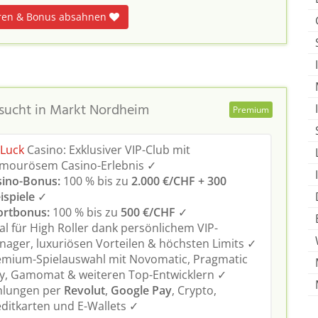
eren & Bonus absahnen
sucht in
Markt Nordheim
Premium
PLuck
Casino: Exklusiver VIP-Club mit
amourösem Casino-Erlebnis ✓
sino-Bonus:
100 % bis zu
2.000 €/CHF + 300
ispiele
✓
ortbonus:
100 % bis zu
500 €/CHF
✓
al für High Roller dank persönlichem VIP-
ager, luxuriösen Vorteilen & höchsten Limits ✓
emium-Spielauswahl mit Novomatic, Pragmatic
ay, Gamomat & weiteren Top-Entwicklern ✓
hlungen per
Revolut
,
Google Pay
, Crypto,
ditkarten und E-Wallets ✓