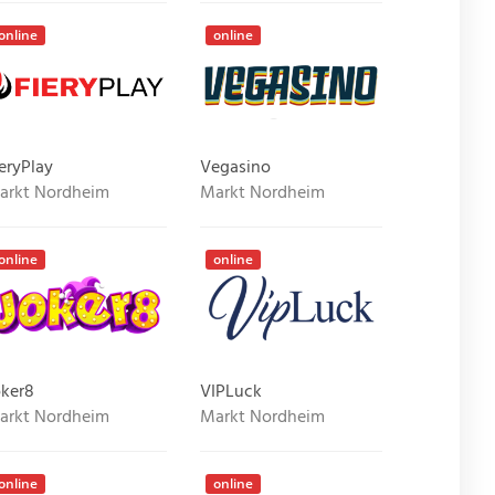
online
online
eryPlay
Vegasino
arkt Nordheim
Markt Nordheim
online
online
oker8
VIPLuck
arkt Nordheim
Markt Nordheim
online
online