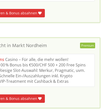
eren & Bonus absahnen
cht in
Markt Nordheim
Premium
ns
Casino – Für alle, die mehr wollen!
00 % Bonus bis €500/CHF 500 + 200 Free Spins
Riesige Slot-Auswahl: Merkur, Pragmatic, uvm.
Schnelle Ein-/Auszahlungen inkl. Krypto
VIP-Treatment mit Cashback & Extras
eren & Bonus absahnen