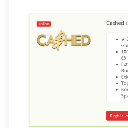
Cashed
s
online
★
Ga
10
🤑
Ext
Bo
Exk
To
Ko
Sp
Registri