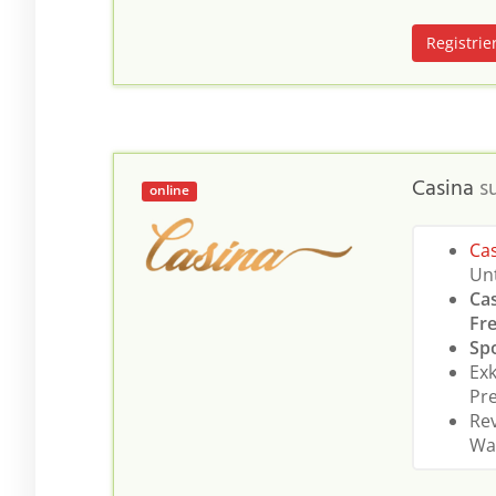
Registri
Casina
s
online
Ca
Un
Ca
Fre
Sp
Exk
Pre
Re
Wal