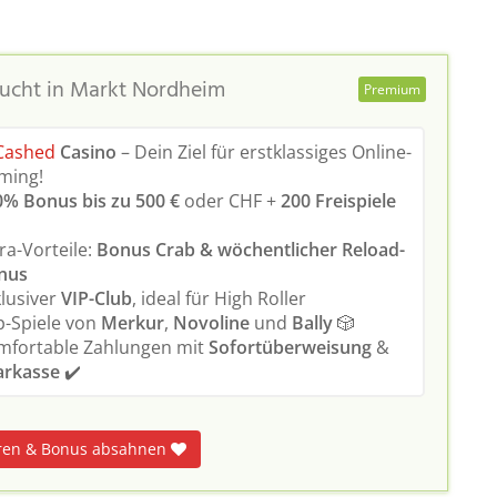
ucht in
Markt Nordheim
Premium
Cashed
Casino
– Dein Ziel für erstklassiges Online-
ming!
0% Bonus bis zu 500 €
oder CHF +
200 Freispiele
ra-Vorteile:
Bonus Crab & wöchentlicher Reload-
nus
lusiver
VIP-Club
, ideal für High Roller
p-Spiele von
Merkur
,
Novoline
und
Bally
🎲
mfortable Zahlungen mit
Sofortüberweisung
&
arkasse
✔️
eren & Bonus absahnen