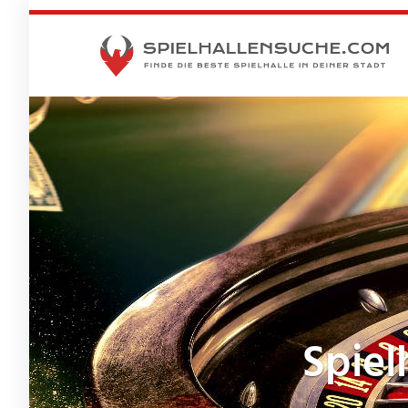
Skip
to
main
content
Spiel