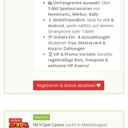
🎰
Umfangreiche Auswahl
: Über
5.600 Spielautomaten
von
Novomatic, Merkur, Bally
📱
Mobilfreundlich
: Ideal für
iOS &
Android
, spiele nahtlos auf deinem
Smartphone oder Tablet!
💳
Sichere Ein- & Auszahlungen
:
Akzeptiert
Visa, Mastercard &
Krypto-Zahlungen
🏆
VIP & Promo-Vorteile
: Genieße
regelmäßige Boni, Freispiele &
exklusive VIP-Events!
Registrieren & Bonus absahnen
Premium
online
Hit’n’Spin Casino
sucht in
Marktleugast