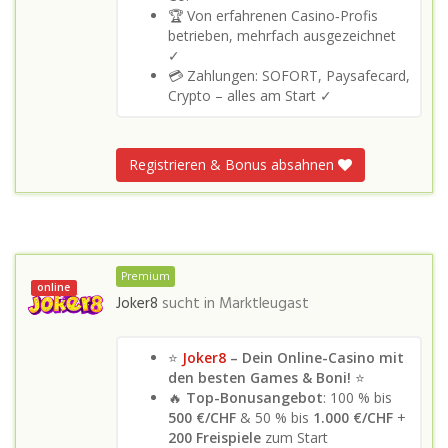
🏆 Von erfahrenen Casino‑Profis
betrieben, mehrfach ausgezeichnet
✓
💳 Zahlungen: SOFORT, Paysafecard,
Crypto – alles am Start ✓
Registrieren & Bonus absahnen
Premium
online
Joker8
sucht in
Marktleugast
⭐
Joker8
– Dein Online-Casino mit
den besten Games & Boni!
⭐
🔥
Top-Bonusangebot
: 100 % bis
500 €/CHF
& 50 % bis
1.000 €/CHF
+
200 Freispiele
zum Start