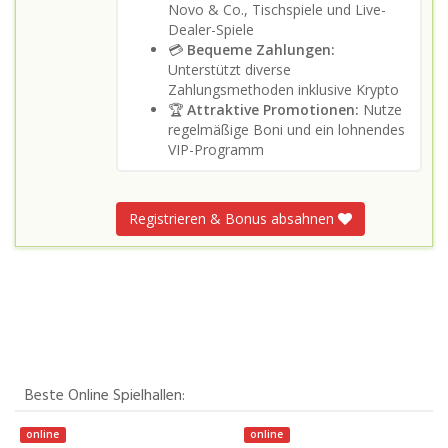
Novo & Co., Tischspiele und Live-
Dealer-Spiele
💳
Bequeme Zahlungen:
Unterstützt diverse
Zahlungsmethoden inklusive Krypto
🏆
Attraktive Promotionen:
Nutze
regelmäßige Boni und ein lohnendes
VIP-Programm
Registrieren & Bonus absahnen
Beste Online Spielhallen:
online
online