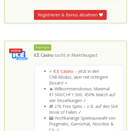
Registrieren & Bonus absahnen
Premium
online
ICE Casino
sucht in
Marktleugast
⭐
ICE Casino
– Jetzt in den
Chill‑Modus, aber mit richtigem
Einsatz! ⭐
🔥 Willkommensbonus: Maximal
€1.500/CHF 1.500, 450% Match auf
vier Einzahlungen ✓
🎁 270 Free Spins – z. B. auf den Slot
Book of Fallen ✓
🎰 Hochkarätige Spieleauswahl von
Pragmatic, Gamomat, Novoline &
Co. ✓