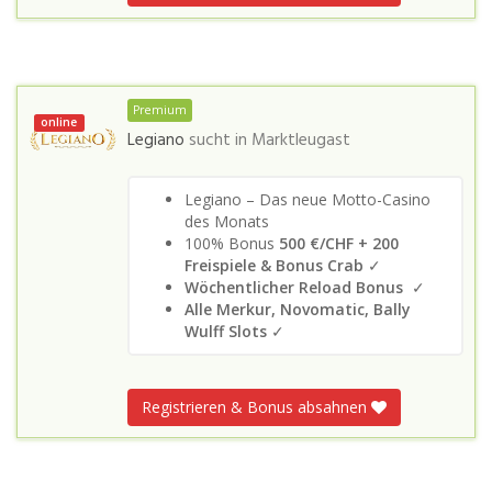
Premium
online
Legiano
sucht in
Marktleugast
Legiano – Das neue Motto-Casino
des Monats
100% Bonus
500 €/CHF + 200
Freispiele & Bonus Crab
✓
Wöchentlicher Reload Bonus
✓
Alle Merkur, Novomatic, Bally
Wulff Slots
✓
Registrieren & Bonus absahnen