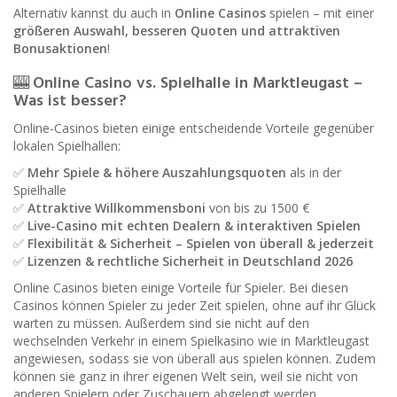
Alternativ kannst du auch in
Online Casinos
spielen – mit einer
größeren Auswahl, besseren Quoten und attraktiven
Bonusaktionen
!
🎰
Online Casino vs. Spielhalle in Marktleugast –
Was ist besser?
Online-Casinos bieten einige entscheidende Vorteile gegenüber
lokalen Spielhallen:
✅
Mehr Spiele & höhere Auszahlungsquoten
als in der
Spielhalle
✅
Attraktive Willkommensboni
von bis zu 1500 €
✅
Live-Casino mit echten Dealern & interaktiven Spielen
✅
Flexibilität & Sicherheit – Spielen von überall & jederzeit
✅
Lizenzen & rechtliche Sicherheit in Deutschland 2026
Online Casinos bieten einige Vorteile für Spieler. Bei diesen
Casinos können Spieler zu jeder Zeit spielen, ohne auf ihr Glück
warten zu müssen. Außerdem sind sie nicht auf den
wechselnden Verkehr in einem Spielkasino wie in Marktleugast
angewiesen, sodass sie von überall aus spielen können. Zudem
können sie ganz in ihrer eigenen Welt sein, weil sie nicht von
anderen Spielern oder Zuschauern abgelengt werden.