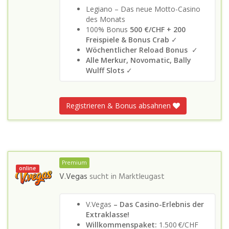
Legiano – Das neue Motto-Casino
des Monats
100% Bonus
500 €/CHF + 200
Freispiele & Bonus Crab
✓
Wöchentlicher Reload Bonus
✓
Alle Merkur, Novomatic, Bally
Wulff Slots
✓
Registrieren & Bonus absahnen
Premium
online
V.Vegas
sucht in
Marktleugast
V.Vegas
– Das Casino-Erlebnis der
Extraklasse!
Willkommenspaket:
1.500 €/CHF