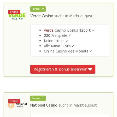
Premium
online
Verde Casino
sucht in
Marktleugast
Verde
Casino Bonus
1200 €
✓
220
Freispiele ✓
Keine Limits ✓
Alle
Novo Slots
✓
Online Casino des Monats ✓
Registrieren & Bonus absahnen
Premium
online
National Casino
sucht in
Marktleugast