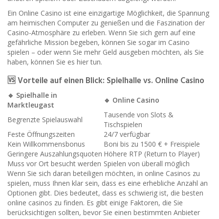
Ein Online Casino ist eine einzigartige Möglichkeit, die Spannung
am heimischen Computer zu genießen und die Faszination der
Casino-Atmosphäre zu erleben. Wenn Sie sich gern auf eine
gefährliche Mission begeben, können Sie sogar im Casino
spielen – oder wenn Sie mehr Geld ausgeben möchten, als Sie
haben, können Sie es hier tun.
🆚 Vorteile auf einen Blick: Spielhalle vs. Online Casino
🔹
Spielhalle in
🔹
Online Casino
Marktleugast
Tausende von Slots &
Begrenzte Spielauswahl
Tischspielen
Feste Öffnungszeiten
24/7 verfügbar
Kein Willkommensbonus
Boni bis zu 1500 € + Freispiele
Geringere Auszahlungsquoten
Höhere RTP (Return to Player)
Muss vor Ort besucht werden
Spielen von überall möglich
Wenn Sie sich daran beteiligen möchten, in online Casinos zu
spielen, muss Ihnen klar sein, dass es eine erhebliche Anzahl an
Optionen gibt. Dies bedeutet, dass es schwierig ist, die besten
online casinos zu finden. Es gibt einige Faktoren, die Sie
berücksichtigen sollten, bevor Sie einen bestimmten Anbieter