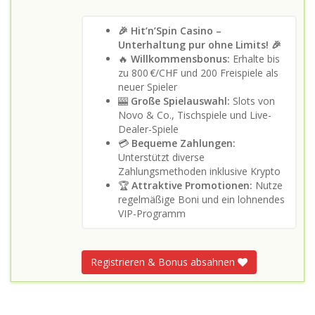
🎉 Hit’n’Spin Casino –
Unterhaltung pur ohne Limits! 🎉
🔥
Willkommensbonus:
Erhalte bis
zu 800 €/CHF und 200 Freispiele als
neuer Spieler
🎰
Große Spielauswahl:
Slots von
Novo & Co., Tischspiele und Live-
Dealer-Spiele
💳
Bequeme Zahlungen:
Unterstützt diverse
Zahlungsmethoden inklusive Krypto
🏆
Attraktive Promotionen:
Nutze
regelmäßige Boni und ein lohnendes
VIP-Programm
Registrieren & Bonus absahnen