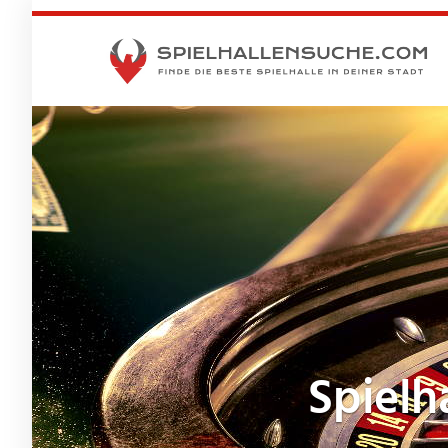
Skip
to
main
content
Spielh