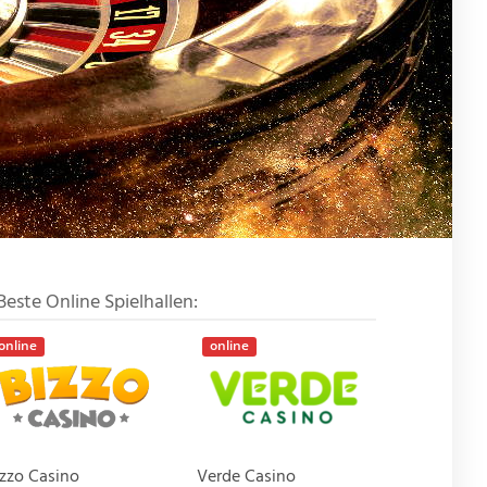
Beste Online Spielhallen:
online
online
izzo Casino
Verde Casino