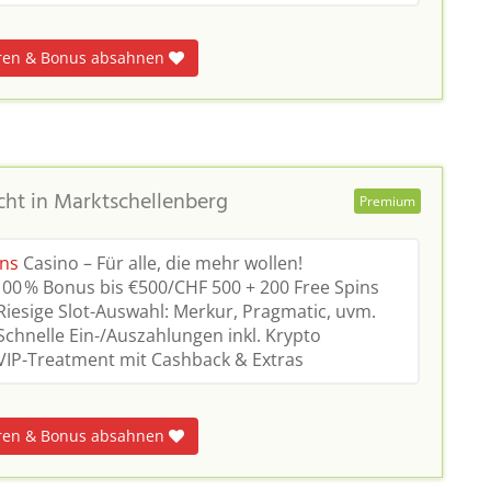
eren & Bonus absahnen
cht in
Marktschellenberg
Premium
ns
Casino – Für alle, die mehr wollen!
00 % Bonus bis €500/CHF 500 + 200 Free Spins
Riesige Slot-Auswahl: Merkur, Pragmatic, uvm.
Schnelle Ein-/Auszahlungen inkl. Krypto
VIP-Treatment mit Cashback & Extras
eren & Bonus absahnen