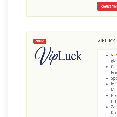
Registri
VIPLuck
online
VI
gl
Ca
Fre
Sp
Ide
Man
Pr
Pl
Za
Kre