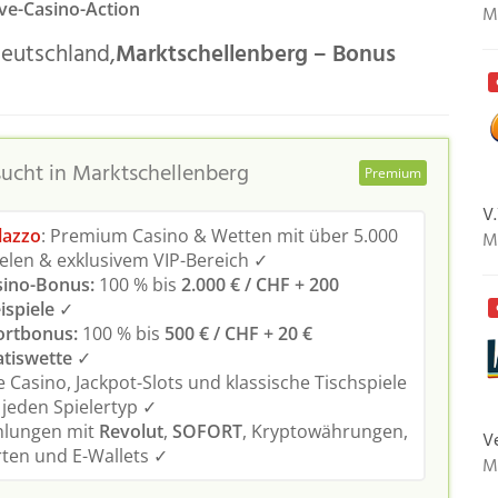
ive-Casino-Action
M
Deutschland,
Marktschellenberg – Bonus
sucht in
Marktschellenberg
Premium
V
lazzo
: Premium Casino & Wetten mit über 5.000
M
elen & exklusivem VIP-Bereich ✓
sino-Bonus:
100 % bis
2.000 € / CHF + 200
ispiele
✓
ortbonus:
100 % bis
500 € / CHF + 20 €
atiswette
✓
e Casino, Jackpot-Slots und klassische Tischspiele
 jeden Spielertyp ✓
hlungen mit
Revolut
,
SOFORT
, Kryptowährungen,
V
ten und E-Wallets ✓
M