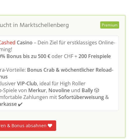
ucht in
Marktschellenberg
Premium
Cashed
Casino
– Dein Ziel für erstklassiges Online-
ming!
0% Bonus bis zu 500 €
oder CHF +
200 Freispiele
ra-Vorteile:
Bonus Crab & wöchentlicher Reload-
nus
lusiver
VIP-Club
, ideal für High Roller
p-Spiele von
Merkur
,
Novoline
und
Bally
🎲
mfortable Zahlungen mit
Sofortüberweisung
&
arkasse
✔️
eren & Bonus absahnen