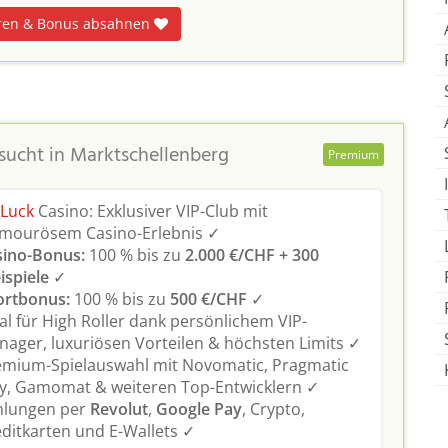
eren & Bonus absahnen
sucht in
Marktschellenberg
Premium
PLuck
Casino: Exklusiver VIP-Club mit
amourösem Casino-Erlebnis ✓
sino-Bonus:
100 % bis zu
2.000 €/CHF + 300
ispiele
✓
ortbonus:
100 % bis zu
500 €/CHF
✓
al für High Roller dank persönlichem VIP-
ager, luxuriösen Vorteilen & höchsten Limits ✓
emium-Spielauswahl mit Novomatic, Pragmatic
ay, Gamomat & weiteren Top-Entwicklern ✓
hlungen per
Revolut
,
Google Pay
, Crypto,
ditkarten und E-Wallets ✓