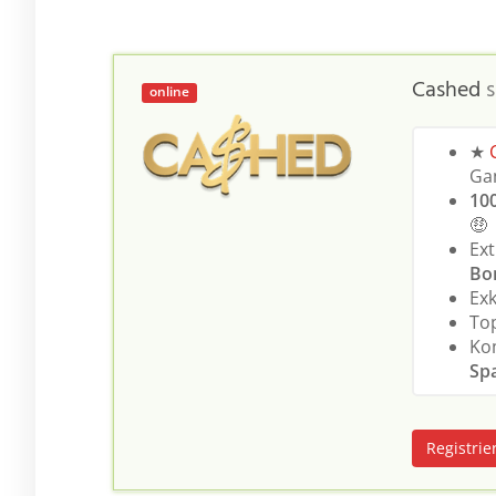
Cashed
s
online
★
Ga
10
🤑
Ext
Bo
Exk
To
Ko
Sp
Registri