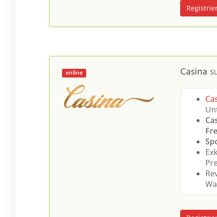
Registri
Casina
s
online
Ca
Un
Ca
Fre
Sp
Exk
Pre
Re
Wal