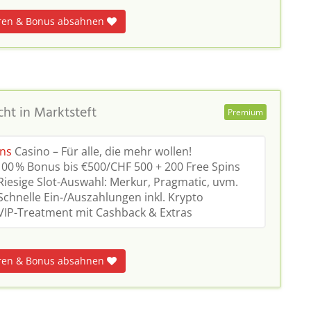
eren & Bonus absahnen
cht in
Marktsteft
Premium
ns
Casino – Für alle, die mehr wollen!
00 % Bonus bis €500/CHF 500 + 200 Free Spins
Riesige Slot-Auswahl: Merkur, Pragmatic, uvm.
Schnelle Ein-/Auszahlungen inkl. Krypto
VIP-Treatment mit Cashback & Extras
eren & Bonus absahnen