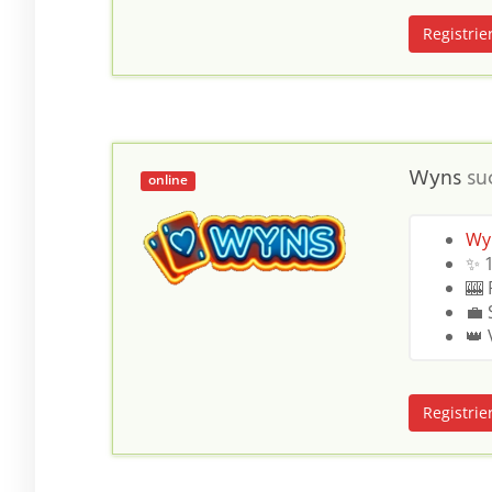
Registri
Wyns
su
online
Wy
✨ 1
🎰 
💼 
👑 
Registri