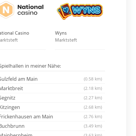
ational Casino
Wyns
arktsteft
Marktsteft
Spielhallen in meiner Nähe:
Sulzfeld am Main
(0.58 km)
Marktbreit
(2.18 km)
Segnitz
(2.27 km)
Kitzingen
(2.68 km)
Frickenhausen am Main
(2.76 km)
Buchbrunn
(3.49 km)
Mainbernheim
(3.63 km)