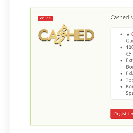
Cashed
s
online
★
Ga
10
🤑
Ext
Bo
Exk
To
Ko
Sp
Registri