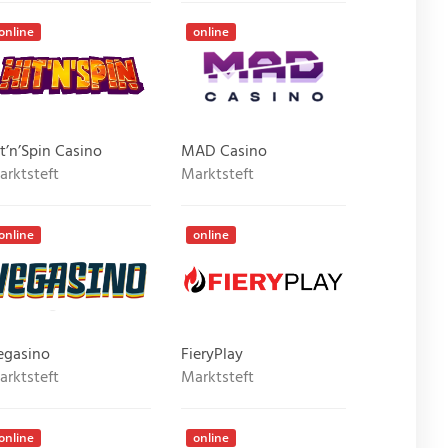
online
online
t’n’Spin Casino
MAD Casino
arktsteft
Marktsteft
online
online
egasino
FieryPlay
arktsteft
Marktsteft
online
online