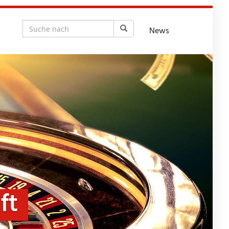
News
ft