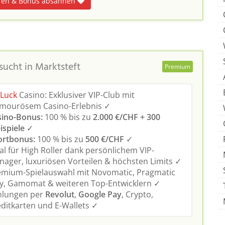
eren & Bonus absahnen
sucht in
Marktsteft
Premium
PLuck
Casino: Exklusiver VIP-Club mit
amourösem Casino-Erlebnis ✓
sino-Bonus:
100 % bis zu
2.000 €/CHF + 300
ispiele
✓
ortbonus:
100 % bis zu
500 €/CHF
✓
al für High Roller dank persönlichem VIP-
ager, luxuriösen Vorteilen & höchsten Limits ✓
emium-Spielauswahl mit Novomatic, Pragmatic
ay, Gamomat & weiteren Top-Entwicklern ✓
hlungen per
Revolut
,
Google Pay
, Crypto,
ditkarten und E-Wallets ✓