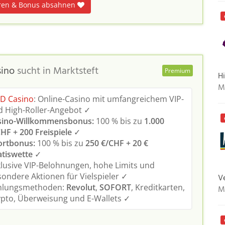
eren & Bonus absahnen
ino
sucht in
Marktsteft
Premium
Hi
M
D Casino
: Online-Casino mit umfangreichem VIP-
d High-Roller-Angebot ✓
sino-Willkommensbonus:
100 % bis zu
1.000
HF + 200 Freispiele
✓
ortbonus:
100 % bis zu
250 €/CHF + 20 €
atiswette
✓
lusive VIP-Belohnungen, hohe Limits und
ondere Aktionen für Vielspieler ✓
V
hlungsmethoden:
Revolut
,
SOFORT
, Kreditkarten,
M
ypto, Überweisung und E-Wallets ✓