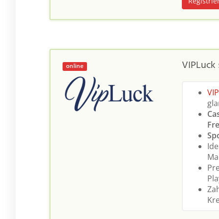
Registri
VIPLuck
online
VI
gl
Ca
Fre
Sp
Ide
Man
Pr
Pl
Za
Kre