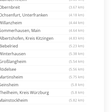
Obernbreit
(3.67 km)
Ochsenfurt, Unterfranken
(4.18 km)
Willanzheim
(4.44 km)
Sommerhausen, Main
(4.64 km)
Albertshofen, Kreis Kitzingen
(4.83 km)
Biebelried
(5.23 km)
Winterhausen
(5.38 km)
Großlangheim
(5.54 km)
Rödelsee
(5.56 km)
Martinsheim
(5.75 km)
Seinsheim
(5.8 km)
Theilheim, Kreis Würzburg
(5.8 km)
Mainstockheim
(5.82 km)