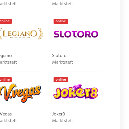
arktsteft
Marktsteft
online
online
egiano
Slotoro
arktsteft
Marktsteft
online
online
.Vegas
Joker8
arktsteft
Marktsteft