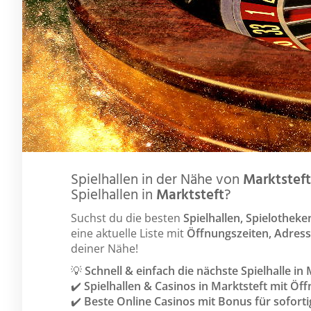
Spielhallen in der Nähe von
Marktstef
Spielhallen in
Marktsteft
?
Suchst du die besten
Spielhallen, Spielotheke
eine aktuelle Liste mit
Öffnungszeiten, Adres
deiner Nähe!
💡
Schnell & einfach die nächste Spielhalle in 
✔️
Spielhallen & Casinos in Marktsteft mit Öf
✔️
Beste Online Casinos mit Bonus für sofort