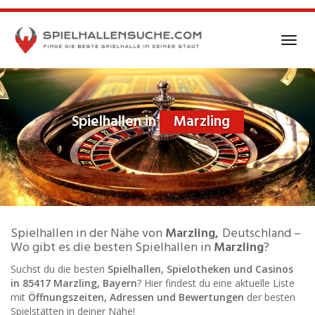
Skip
to
main
Toggl
content
navig
Spielhallen in
Marzling
Spielhallen in der Nähe von
Marzling,
Deutschland –
Wo gibt es die besten Spielhallen in
Marzling
?
Suchst du die besten
Spielhallen, Spielotheken und Casinos
in 85417 Marzling, Bayern
? Hier findest du eine aktuelle Liste
mit
Öffnungszeiten, Adressen und Bewertungen
der besten
Spielstätten in deiner Nähe!