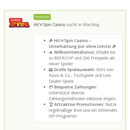
Premium
online
Hit’n’Spin Casino
sucht in
Marzling
🎉 Hit’n’Spin Casino –
Unterhaltung pur ohne Limits! 🎉
🔥
Willkommensbonus:
Erhalte bis
zu 800 €/CHF und 200 Freispiele als
neuer Spieler
🎰
Große Spielauswahl:
Slots von
Novo & Co., Tischspiele und Live-
Dealer-Spiele
💳
Bequeme Zahlungen:
Unterstützt diverse
Zahlungsmethoden inklusive Krypto
🏆
Attraktive Promotionen:
Nutze
regelmäßige Boni und ein lohnendes
VIP-Programm