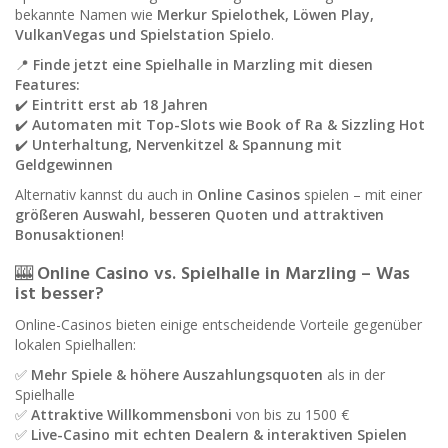
bekannte Namen wie
Merkur Spielothek, Löwen Play,
VulkanVegas und Spielstation Spielo
.
📍
Finde jetzt eine Spielhalle in Marzling mit diesen
Features:
✔️
Eintritt erst ab 18 Jahren
✔️
Automaten mit Top-Slots wie Book of Ra & Sizzling Hot
✔️
Unterhaltung, Nervenkitzel & Spannung mit
Geldgewinnen
Alternativ kannst du auch in
Online Casinos
spielen – mit einer
größeren Auswahl, besseren Quoten und attraktiven
Bonusaktionen
!
🎰
Online Casino vs. Spielhalle in Marzling – Was
ist besser?
Online-Casinos bieten einige entscheidende Vorteile gegenüber
lokalen Spielhallen:
✅
Mehr Spiele & höhere Auszahlungsquoten
als in der
Spielhalle
✅
Attraktive Willkommensboni
von bis zu 1500 €
✅
Live-Casino mit echten Dealern & interaktiven Spielen