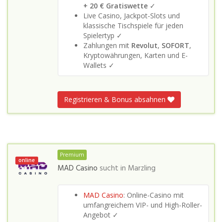
+ 20 € Gratiswette
✓
Live Casino, Jackpot-Slots und
klassische Tischspiele für jeden
Spielertyp ✓
Zahlungen mit
Revolut
,
SOFORT
,
Kryptowährungen, Karten und E-
Wallets ✓
Registrieren & Bonus absahnen
Premium
online
MAD Casino
sucht in
Marzling
MAD Casino
: Online-Casino mit
umfangreichem VIP- und High-Roller-
Angebot ✓