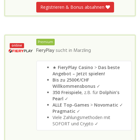
Registrieren & Bonus absahnen
Premium
online
FieryPlay
sucht in
Marzling
★
FieryPlay Casino
>
Das beste
Angebot – Jetzt spielen!
Bis zu 2500€/CHF
Willkommensbonus
✓
350 Freispiele
, z.B. für
Dolphin’s
Pearl
✓
ALLE Top-Games
>
Novomatic
✓
Pragmatic
✓
Viele Zahlungsmethoden mit
SOFORT und Crypto ✓