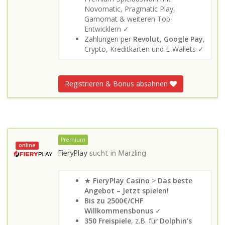
Novomatic, Pragmatic Play,
Gamomat & weiteren Top-
Entwicklern ✓
Zahlungen per
Revolut
,
Google Pay
,
Crypto, Kreditkarten und E-Wallets ✓
Registrieren & Bonus absahnen
Premium
online
FieryPlay
sucht in
Marzling
★
FieryPlay Casino
>
Das beste
Angebot – Jetzt spielen!
Bis zu 2500€/CHF
Willkommensbonus
✓
350 Freispiele
, z.B. für
Dolphin’s