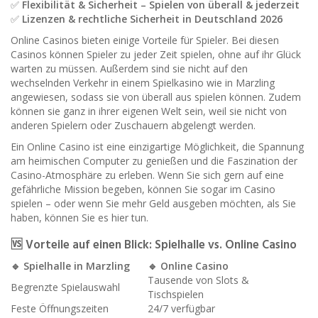
✅
Flexibilität & Sicherheit – Spielen von überall & jederzeit
✅
Lizenzen & rechtliche Sicherheit in Deutschland 2026
Online Casinos bieten einige Vorteile für Spieler. Bei diesen
Casinos können Spieler zu jeder Zeit spielen, ohne auf ihr Glück
warten zu müssen. Außerdem sind sie nicht auf den
wechselnden Verkehr in einem Spielkasino wie in Marzling
angewiesen, sodass sie von überall aus spielen können. Zudem
können sie ganz in ihrer eigenen Welt sein, weil sie nicht von
anderen Spielern oder Zuschauern abgelengt werden.
Ein Online Casino ist eine einzigartige Möglichkeit, die Spannung
am heimischen Computer zu genießen und die Faszination der
Casino-Atmosphäre zu erleben. Wenn Sie sich gern auf eine
gefährliche Mission begeben, können Sie sogar im Casino
spielen – oder wenn Sie mehr Geld ausgeben möchten, als Sie
haben, können Sie es hier tun.
🆚 Vorteile auf einen Blick: Spielhalle vs. Online Casino
🔹
Spielhalle in Marzling
🔹
Online Casino
Tausende von Slots &
Begrenzte Spielauswahl
Tischspielen
Feste Öffnungszeiten
24/7 verfügbar