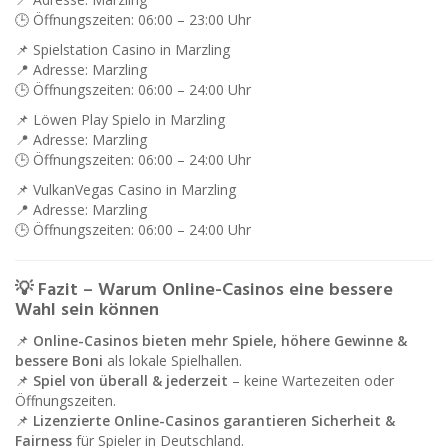
🕒 Öffnungszeiten: 06:00 – 23:00 Uhr
📌 Spielstation Casino in Marzling
📍 Adresse: Marzling
🕒 Öffnungszeiten: 06:00 – 24:00 Uhr
📌 Löwen Play Spielo in Marzling
📍 Adresse: Marzling
🕒 Öffnungszeiten: 06:00 – 24:00 Uhr
📌 VulkanVegas Casino in Marzling
📍 Adresse: Marzling
🕒 Öffnungszeiten: 06:00 – 24:00 Uhr
💡 Fazit – Warum Online-Casinos eine bessere
Wahl sein können
📌
Online-Casinos bieten mehr Spiele, höhere Gewinne &
bessere Boni
als lokale Spielhallen.
📌
Spiel von überall & jederzeit
– keine Wartezeiten oder
Öffnungszeiten.
📌
Lizenzierte Online-Casinos garantieren Sicherheit &
Fairness
für Spieler in Deutschland.