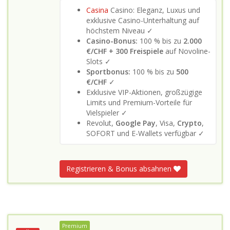
Casina
Casino: Eleganz, Luxus und
exklusive Casino-Unterhaltung auf
höchstem Niveau ✓
Casino-Bonus:
100 % bis zu
2.000
€/CHF + 300 Freispiele
auf Novoline-
Slots ✓
Sportbonus:
100 % bis zu
500
€/CHF
✓
Exklusive VIP-Aktionen, großzügige
Limits und Premium-Vorteile für
Vielspieler ✓
Revolut,
Google Pay
, Visa,
Crypto
,
SOFORT und E-Wallets verfügbar ✓
Registrieren & Bonus absahnen
Premium