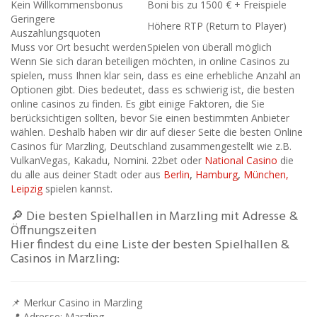
Kein Willkommensbonus
Boni bis zu 1500 € + Freispiele
Geringere
Höhere RTP (Return to Player)
Auszahlungsquoten
Muss vor Ort besucht werden
Spielen von überall möglich
Wenn Sie sich daran beteiligen möchten, in online Casinos zu
spielen, muss Ihnen klar sein, dass es eine erhebliche Anzahl an
Optionen gibt. Dies bedeutet, dass es schwierig ist, die besten
online casinos zu finden. Es gibt einige Faktoren, die Sie
berücksichtigen sollten, bevor Sie einen bestimmten Anbieter
wählen. Deshalb haben wir dir auf dieser Seite die besten Online
Casinos für Marzling, Deutschland zusammengestellt wie z.B.
VulkanVegas, Kakadu, Nomini. 22bet oder
National Casino
die
du alle aus deiner Stadt oder aus
Berlin
,
Hamburg
,
München,
Leipzig
spielen kannst.
🔎 Die besten Spielhallen in Marzling mit Adresse &
Öffnungszeiten
Hier findest du eine Liste der besten Spielhallen &
Casinos in Marzling:
📌 Merkur Casino in Marzling
📍 Adresse: Marzling