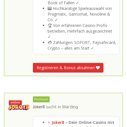
Book of Fallen ✓
🎰 Hochkarätige Spieleauswahl von
Pragmatic, Gamomat, Novoline &
Co. ✓
🏆 Von erfahrenen Casino‑Profis
betrieben, mehrfach ausgezeichnet
✓
💳 Zahlungen: SOFORT, Paysafecard,
Crypto – alles am Start ✓
Registrieren & Bonus absahnen
Premium
online
Joker8
sucht in
Marzling
⭐
Joker8
– Dein Online-Casino mit