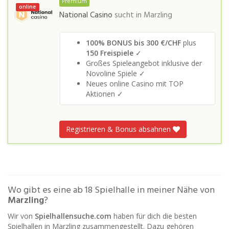
Premium
online
National Casino
sucht in
Marzling
100% BONUS bis 300 €/CHF
plus
150 Freispiele
✓
Großes Spieleangebot inklusive der
Novoline Spiele ✓
Neues online Casino mit TOP
Aktionen ✓
Registrieren & Bonus absahnen
Wo gibt es eine ab 18 Spielhalle in meiner Nähe von
Marzling
?
Wir von
Spielhallensuche.com
haben für dich die besten
Spielhallen in Marzling zusammengestellt. Dazu gehören