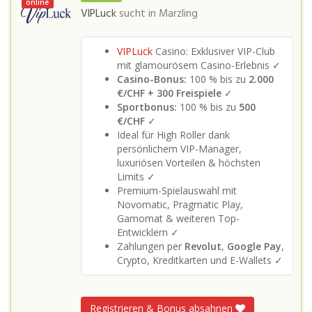
online
VIPLuck
sucht in
Marzling
VIPLuck
Casino: Exklusiver VIP-Club
mit glamourösem Casino-Erlebnis ✓
Casino-Bonus:
100 % bis zu
2.000
€/CHF + 300 Freispiele
✓
Sportbonus:
100 % bis zu
500
€/CHF
✓
Ideal für High Roller dank
persönlichem VIP-Manager,
luxuriösen Vorteilen & höchsten
Limits ✓
Premium-Spielauswahl mit
Novomatic, Pragmatic Play,
Gamomat & weiteren Top-
Entwicklern ✓
Zahlungen per
Revolut
,
Google Pay
,
Crypto, Kreditkarten und E-Wallets ✓
Registrieren & Bonus absahnen