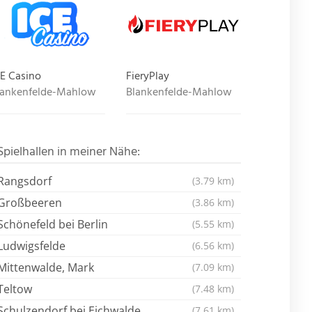
CE Casino
FieryPlay
lankenfelde-Mahlow
Blankenfelde-Mahlow
Spielhallen in meiner Nähe:
Rangsdorf
(3.79 km)
Großbeeren
(3.86 km)
Schönefeld bei Berlin
(5.55 km)
Ludwigsfelde
(6.56 km)
Mittenwalde, Mark
(7.09 km)
Teltow
(7.48 km)
Schulzendorf bei Eichwalde
(7.61 km)