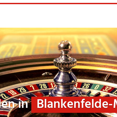
len in
Blankenfelde