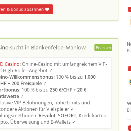
eren & Bonus absahnen
N
ino
sucht in
Blankenfelde-Mahlow
Premium
B
D Casino
: Online-Casino mit umfangreichem VIP-
d High-Roller-Angebot ✓
sino-Willkommensbonus:
100 % bis zu
1.000
HF + 200 Freispiele
✓
ortbonus:
100 % bis zu
250 €/CHF + 20 €
atiswette
✓
lusive VIP-Belohnungen, hohe Limits und
W
ondere Aktionen für Vielspieler ✓
B
hlungsmethoden:
Revolut
,
SOFORT
, Kreditkarten,
ypto, Überweisung und E-Wallets ✓