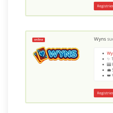
Registri
Wyns
su
online
Wy
✨ 1
🎰 
💼 
👑 
Registri