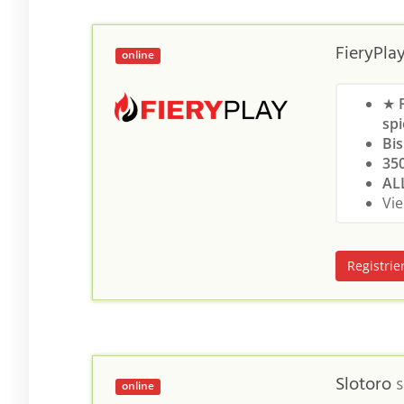
FieryPla
online
★
spi
Bi
350
AL
Vi
Registri
Slotoro
s
online