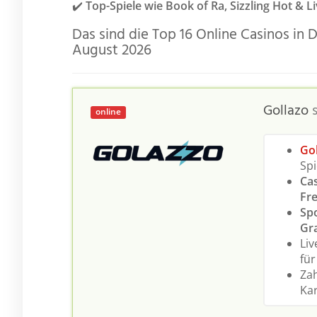
✔️
Top-Spiele wie Book of Ra, Sizzling Hot & L
Das sind die Top 16 Online Casinos in 
August 2026
Gollazo
online
Go
Spi
Ca
Fre
Sp
Gr
Liv
für
Za
Kar