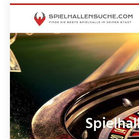
Skip
to
main
content
Spielhal