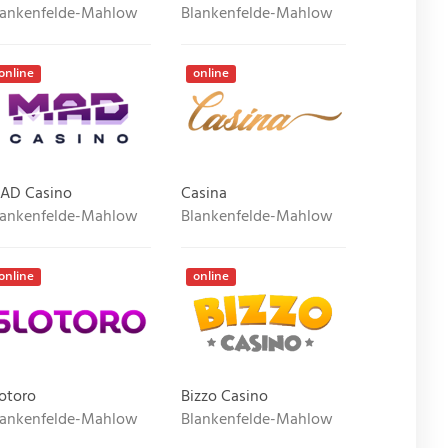
lankenfelde-Mahlow
Blankenfelde-Mahlow
online
online
AD Casino
Casina
lankenfelde-Mahlow
Blankenfelde-Mahlow
online
online
lotoro
Bizzo Casino
lankenfelde-Mahlow
Blankenfelde-Mahlow