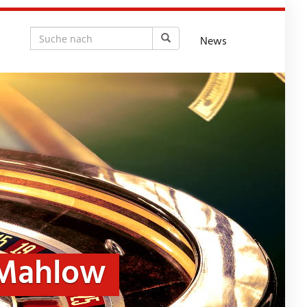
News
-Mahlow