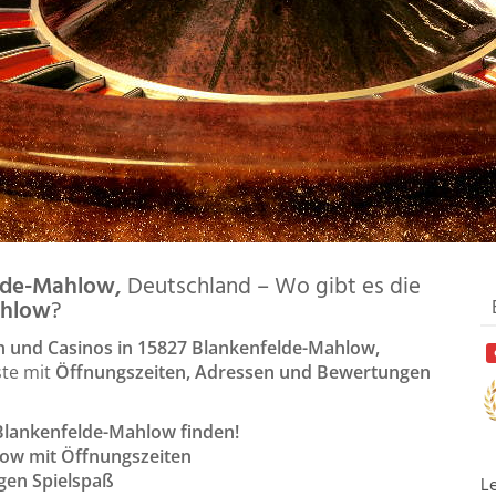
lde-Mahlow,
Deutschland – Wo gibt es die
ahlow
?
en und Casinos in 15827 Blankenfelde-Mahlow,
ste mit
Öffnungszeiten, Adressen und Bewertungen
n Blankenfelde-Mahlow finden!
low mit Öffnungszeiten
igen Spielspaß
L