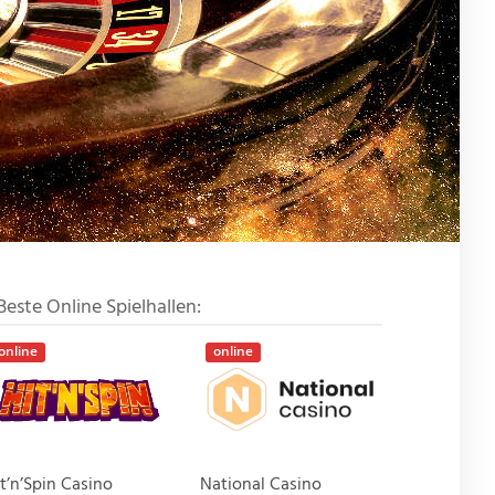
Beste Online Spielhallen:
online
online
t’n’Spin Casino
National Casino