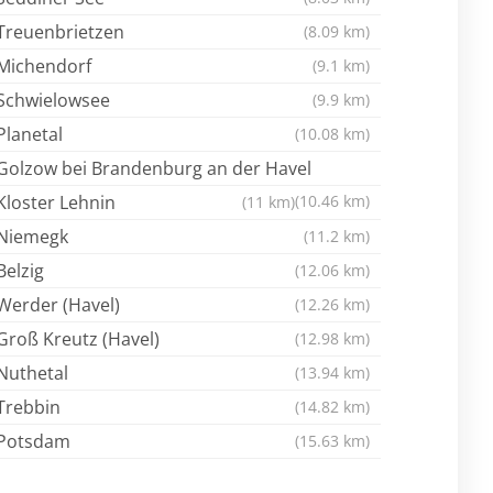
Treuenbrietzen
(8.09 km)
Michendorf
(9.1 km)
Schwielowsee
(9.9 km)
Planetal
(10.08 km)
Golzow bei Brandenburg an der Havel
Kloster Lehnin
(10.46 km)
(11 km)
Niemegk
(11.2 km)
Belzig
(12.06 km)
Werder (Havel)
(12.26 km)
Groß Kreutz (Havel)
(12.98 km)
Nuthetal
(13.94 km)
Trebbin
(14.82 km)
Potsdam
(15.63 km)