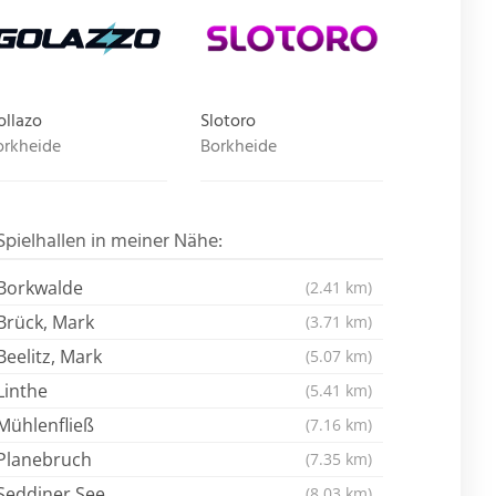
ollazo
Slotoro
orkheide
Borkheide
Spielhallen in meiner Nähe:
Borkwalde
(2.41 km)
Brück, Mark
(3.71 km)
Beelitz, Mark
(5.07 km)
Linthe
(5.41 km)
Mühlenfließ
(7.16 km)
Planebruch
(7.35 km)
Seddiner See
(8.03 km)