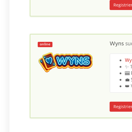
Registri
Wyns
su
online
Wy
✨ 1
🎰 
💼 
👑 
Registri