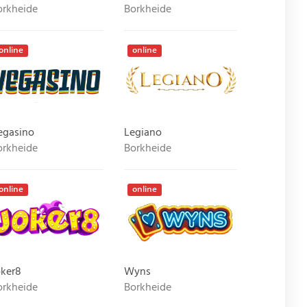
orkheide
Borkheide
online
online
egasino
Legiano
orkheide
Borkheide
online
online
oker8
Wyns
orkheide
Borkheide