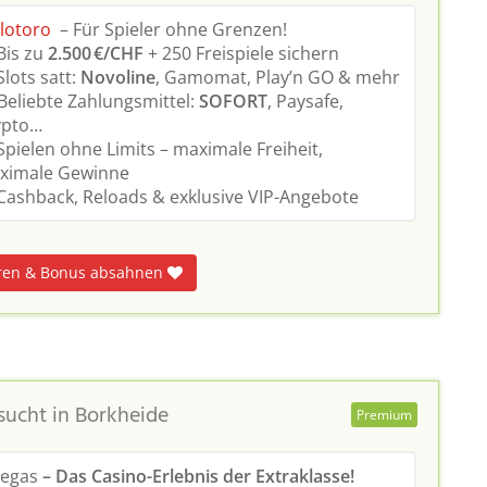
lotoro
– Für Spieler ohne Grenzen!
Bis zu
2.500 €/CHF
+ 250 Freispiele sichern
Slots satt:
Novoline
, Gamomat, Play’n GO & mehr
Beliebte Zahlungsmittel:
SOFORT
, Paysafe,
ypto…
Spielen ohne Limits – maximale Freiheit,
ximale Gewinne
Cashback, Reloads & exklusive VIP-Angebote
eren & Bonus absahnen
sucht in
Borkheide
Premium
Vegas
– Das Casino-Erlebnis der Extraklasse!