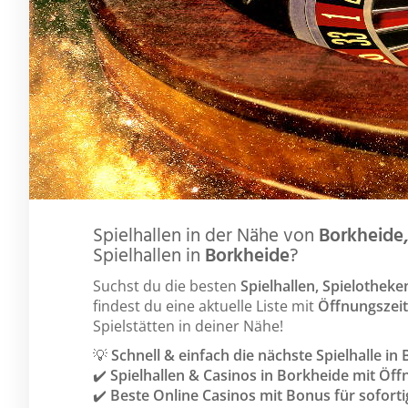
Spielhallen in der Nähe von
Borkheide
Spielhallen in
Borkheide
?
Suchst du die besten
Spielhallen, Spielothek
findest du eine aktuelle Liste mit
Öffnungszei
Spielstätten in deiner Nähe!
💡
Schnell & einfach die nächste Spielhalle in
✔️
Spielhallen & Casinos in Borkheide mit Öf
✔️
Beste Online Casinos mit Bonus für sofort