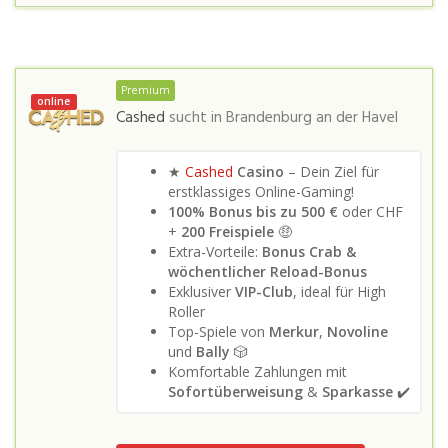
Premium
online
Cashed
sucht in
Brandenburg an der Havel
★
Cashed
Casino
– Dein Ziel für
erstklassiges Online-Gaming!
100% Bonus bis zu 500 €
oder CHF
+
200 Freispiele
🤑
Extra-Vorteile:
Bonus Crab &
wöchentlicher Reload-Bonus
Exklusiver
VIP-Club
, ideal für High
Roller
Top-Spiele von
Merkur
,
Novoline
und
Bally
🎲
Komfortable Zahlungen mit
Sofortüberweisung
&
Sparkasse
✔️