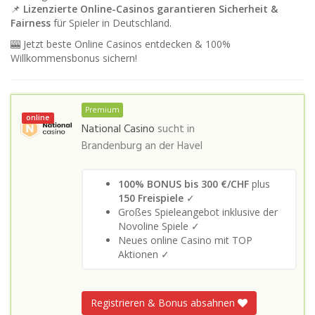
📌
Lizenzierte Online-Casinos garantieren Sicherheit &
Fairness
für Spieler in Deutschland.
🎰 Jetzt beste Online Casinos entdecken & 100%
Willkommensbonus sichern!
Premium
online
National Casino
sucht in
Brandenburg an der Havel
100% BONUS bis 300 €/CHF
plus
150 Freispiele
✓
Großes Spieleangebot inklusive der
Novoline Spiele ✓
Neues online Casino mit TOP
Aktionen ✓
Registrieren & Bonus absahnen