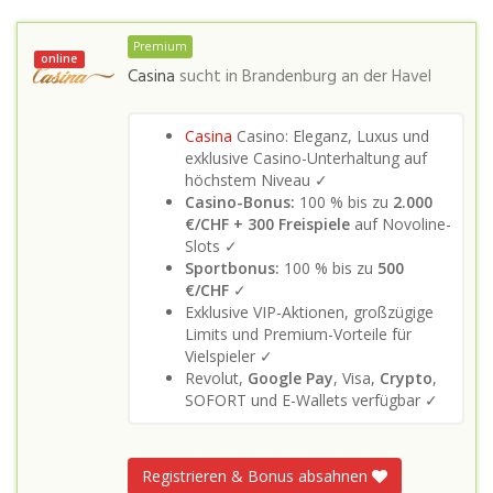
Premium
online
Casina
sucht in
Brandenburg an der Havel
Casina
Casino: Eleganz, Luxus und
exklusive Casino-Unterhaltung auf
höchstem Niveau ✓
Casino-Bonus:
100 % bis zu
2.000
€/CHF + 300 Freispiele
auf Novoline-
Slots ✓
Sportbonus:
100 % bis zu
500
€/CHF
✓
Exklusive VIP-Aktionen, großzügige
Limits und Premium-Vorteile für
Vielspieler ✓
Revolut,
Google Pay
, Visa,
Crypto
,
SOFORT und E-Wallets verfügbar ✓
Registrieren & Bonus absahnen