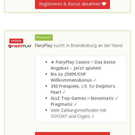
Registrieren & Bonus absahnen
Premium
online
FieryPlay
sucht in
Brandenburg an der Havel
★
FieryPlay Casino
>
Das beste
Angebot – Jetzt spielen!
Bis zu 2500€/CHF
Willkommensbonus
✓
350 Freispiele
, z.B. für
Dolphin’s
Pearl
✓
ALLE Top-Games
>
Novomatic
✓
Pragmatic
✓
Viele Zahlungsmethoden mit
SOFORT und Crypto ✓