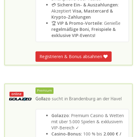
💳
Sichere Ein- & Auszahlungen
:
Akzeptiert
Visa, Mastercard &
Krypto-Zahlungen
🏆
VIP & Promo-Vorteile
: Genieße
regelmäßige Boni, Freispiele &
exklusive VIP-Events!
Registrieren & Bonus absahnen
Premium
online
Gollazo
sucht in
Brandenburg an der Havel
Golazzo
: Premium Casino & Wetten
mit über 5.000 Spielen & exklusivem
VIP-Bereich ✓
Casino-Bonus:
100 % bis
2.000 € /