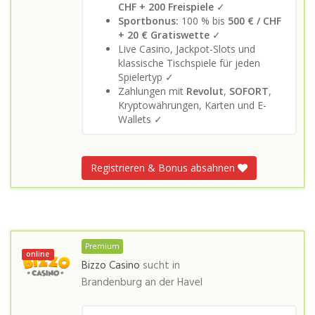
CHF + 200 Freispiele
✓
Sportbonus:
100 % bis
500 € / CHF
+ 20 € Gratiswette
✓
Live Casino, Jackpot-Slots und
klassische Tischspiele für jeden
Spielertyp ✓
Zahlungen mit
Revolut
,
SOFORT
,
Kryptowährungen, Karten und E-
Wallets ✓
Registrieren & Bonus absahnen
Premium
online
Bizzo Casino
sucht in
Brandenburg an der Havel