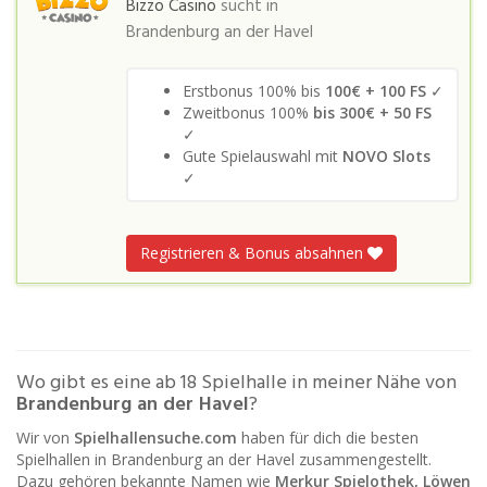
Bizzo Casino
sucht in
Brandenburg an der Havel
Erstbonus 100% bis
100€ + 100 FS
✓
Zweitbonus 100%
bis 300€ + 50 FS
✓
Gute Spielauswahl mit
NOVO Slots
✓
Registrieren & Bonus absahnen
Wo gibt es eine ab 18 Spielhalle in meiner Nähe von
Brandenburg an der Havel
?
Wir von
Spielhallensuche.com
haben für dich die besten
Spielhallen in Brandenburg an der Havel zusammengestellt.
Dazu gehören bekannte Namen wie
Merkur Spielothek, Löwen