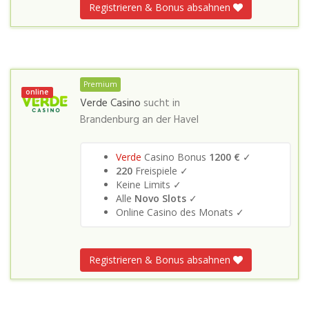
Registrieren & Bonus absahnen
Premium
online
Verde Casino
sucht in
Brandenburg an der Havel
Verde
Casino Bonus
1200 €
✓
220
Freispiele ✓
Keine Limits ✓
Alle
Novo Slots
✓
Online Casino des Monats ✓
Registrieren & Bonus absahnen