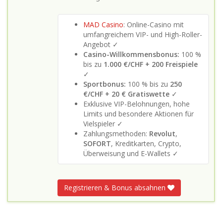
MAD Casino
: Online-Casino mit
umfangreichem VIP- und High-Roller-
Angebot ✓
Casino-Willkommensbonus:
100 %
bis zu
1.000 €/CHF + 200 Freispiele
✓
Sportbonus:
100 % bis zu
250
€/CHF + 20 € Gratiswette
✓
Exklusive VIP-Belohnungen, hohe
Limits und besondere Aktionen für
Vielspieler ✓
Zahlungsmethoden:
Revolut
,
SOFORT
, Kreditkarten, Crypto,
Überweisung und E-Wallets ✓
Registrieren & Bonus absahnen