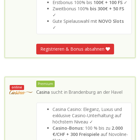
Erstbonus 100% bis
100€ + 100 FS
✓
Zweitbonus 100%
bis 300€ + 50 FS
✓
Gute Spielauswahl mit
NOVO Slots
✓
Registrieren & Bonus absahnen
Premium
online
Casina
sucht in
Brandenburg an der Havel
Casina Casino: Eleganz, Luxus und
exklusive Casino-Unterhaltung auf
höchstem Niveau ✓
Casino-Bonus:
100 % bis zu
2.000
€/CHF + 300 Freispiele
auf Novoline-