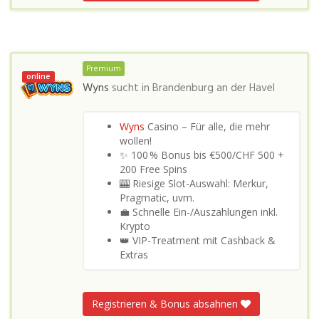
Premium
online
Wyns
sucht in
Brandenburg an der Havel
Wyns
Casino – Für alle, die mehr
wollen!
✨ 100 % Bonus bis €500/CHF 500 +
200 Free Spins
🎰 Riesige Slot-Auswahl: Merkur,
Pragmatic, uvm.
💼 Schnelle Ein-/Auszahlungen inkl.
Krypto
👑 VIP-Treatment mit Cashback &
Extras
Registrieren & Bonus absahnen