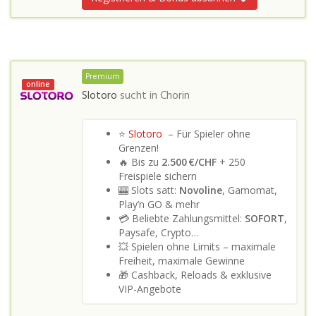
Premium
online
Slotoro
sucht in
Chorin
⭐
Slotoro
– Für Spieler ohne
Grenzen!
🔥 Bis zu
2.500 €/CHF
+ 250
Freispiele sichern
🎰 Slots satt:
Novoline
, Gamomat,
Play’n GO & mehr
💳 Beliebte Zahlungsmittel:
SOFORT
,
Paysafe, Crypto…
💥 Spielen ohne Limits – maximale
Freiheit, maximale Gewinne
🎁 Cashback, Reloads & exklusive
VIP-Angebote