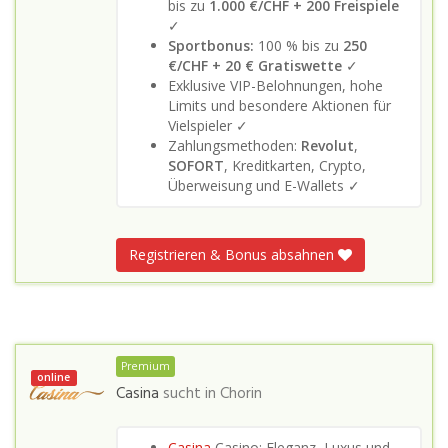
bis zu
1.000 €/CHF + 200 Freispiele
✓
Sportbonus:
100 % bis zu
250
€/CHF + 20 € Gratiswette
✓
Exklusive VIP-Belohnungen, hohe
Limits und besondere Aktionen für
Vielspieler ✓
Zahlungsmethoden:
Revolut
,
SOFORT
, Kreditkarten, Crypto,
Überweisung und E-Wallets ✓
Registrieren & Bonus absahnen
Premium
online
Casina
sucht in
Chorin
Casina
Casino: Eleganz, Luxus und