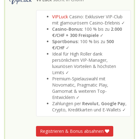
VIPLuck
sucht in
Chorin
VIPLuck
Casino: Exklusiver VIP-Club
mit glamourösem Casino-Erlebnis ✓
Casino-Bonus:
100 % bis zu
2.000
€/CHF + 300 Freispiele
✓
Sportbonus:
100 % bis zu
500
€/CHF
✓
Ideal für High Roller dank
persönlichem VIP-Manager,
luxuriösen Vorteilen & höchsten
Limits ✓
Premium-Spielauswahl mit
Novomatic, Pragmatic Play,
Gamomat & weiteren Top-
Entwicklern ✓
Zahlungen per
Revolut
,
Google Pay
,
Crypto, Kreditkarten und E-Wallets ✓
Registrieren & Bonus absahnen