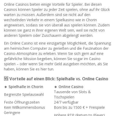
Online Casinos bieten einige Vorteile für Spieler. Bei diesen
Casinos können Spieler zu jeder Zeit spielen, ohne auf ihr Glück
warten zu müssen. Außerdem sind sie nicht auf den
wechselnden Verkehr in einem Spielkasino wie in Chorin
angewiesen, sodass sie von überall aus spielen können. Zudem
können sie ganz in ihrer eigenen Welt sein, weil sie nicht von
anderen Spielern oder Zuschauern abgelengt werden.
Ein Online Casino ist eine einzigartige Möglichkeit, die Spannung
am heimischen Computer zu genießen und die Faszination der
Casino-Atmosphäre zu erleben. Wenn Sie sich gern auf eine
gefährliche Mission begeben, können Sie sogar im Casino
spielen – oder wenn Sie mehr Geld ausgeben möchten, als Sie
haben, können Sie es hier tun.
🆚 Vorteile auf einen Blick: Spielhalle vs. Online Casino
🔹
Spielhalle in Chorin
🔹
Online Casino
Tausende von Slots &
Begrenzte Spielauswahl
Tischspielen
Feste Öffnungszeiten
24/7 verfügbar
Kein Willkommensbonus
Boni bis zu 1500 € + Freispiele
Geringere
Höhere RTP (Return to Player)