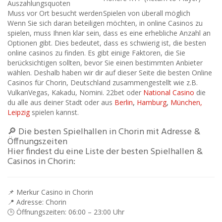
Auszahlungsquoten
Muss vor Ort besucht werden
Spielen von überall möglich
Wenn Sie sich daran beteiligen möchten, in online Casinos zu
spielen, muss Ihnen klar sein, dass es eine erhebliche Anzahl an
Optionen gibt. Dies bedeutet, dass es schwierig ist, die besten
online casinos zu finden. Es gibt einige Faktoren, die Sie
berücksichtigen sollten, bevor Sie einen bestimmten Anbieter
wählen. Deshalb haben wir dir auf dieser Seite die besten Online
Casinos für Chorin, Deutschland zusammengestellt wie z.B.
VulkanVegas, Kakadu, Nomini. 22bet oder
National Casino
die
du alle aus deiner Stadt oder aus
Berlin
,
Hamburg
,
München,
Leipzig
spielen kannst.
🔎 Die besten Spielhallen in Chorin mit Adresse &
Öffnungszeiten
Hier findest du eine Liste der besten Spielhallen &
Casinos in Chorin:
📌 Merkur Casino in Chorin
📍 Adresse: Chorin
🕒 Öffnungszeiten: 06:00 – 23:00 Uhr