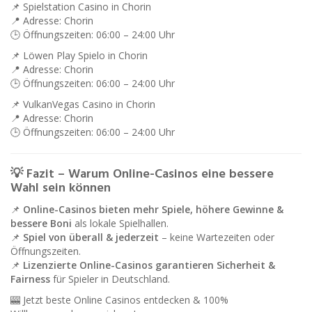
📌 Spielstation Casino in Chorin
📍 Adresse: Chorin
🕒 Öffnungszeiten: 06:00 – 24:00 Uhr
📌 Löwen Play Spielo in Chorin
📍 Adresse: Chorin
🕒 Öffnungszeiten: 06:00 – 24:00 Uhr
📌 VulkanVegas Casino in Chorin
📍 Adresse: Chorin
🕒 Öffnungszeiten: 06:00 – 24:00 Uhr
💡 Fazit – Warum Online-Casinos eine bessere
Wahl sein können
📌
Online-Casinos bieten mehr Spiele, höhere Gewinne &
bessere Boni
als lokale Spielhallen.
📌
Spiel von überall & jederzeit
– keine Wartezeiten oder
Öffnungszeiten.
📌
Lizenzierte Online-Casinos garantieren Sicherheit &
Fairness
für Spieler in Deutschland.
🎰 Jetzt beste Online Casinos entdecken & 100%