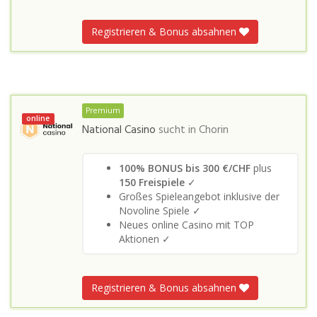
Registrieren & Bonus absahnen
Premium
online
National Casino
sucht in
Chorin
100% BONUS bis 300 €/CHF
plus
150 Freispiele
✓
Großes Spieleangebot inklusive der
Novoline Spiele ✓
Neues online Casino mit TOP
Aktionen ✓
Registrieren & Bonus absahnen