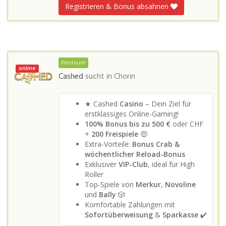
Registrieren & Bonus absahnen
Premium
online
Cashed
sucht in
Chorin
★ Cashed
Casino
– Dein Ziel für
erstklassiges Online-Gaming!
100% Bonus bis zu 500 €
oder CHF
+
200 Freispiele
🤑
Extra-Vorteile:
Bonus Crab &
wöchentlicher Reload-Bonus
Exklusiver
VIP-Club
, ideal für High
Roller
Top-Spiele von
Merkur
,
Novoline
und
Bally
🎲
Komfortable Zahlungen mit
Sofortüberweisung
&
Sparkasse
✔️