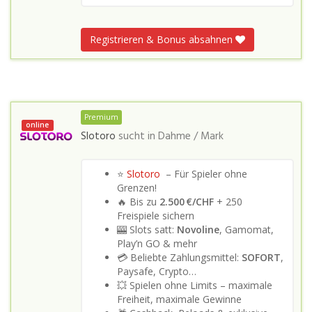
Registrieren & Bonus absahnen
Premium
online
Slotoro
sucht in
Dahme / Mark
⭐
Slotoro
– Für Spieler ohne
Grenzen!
🔥 Bis zu
2.500 €/CHF
+ 250
Freispiele sichern
🎰 Slots satt:
Novoline
, Gamomat,
Play’n GO & mehr
💳 Beliebte Zahlungsmittel:
SOFORT
,
Paysafe, Crypto…
💥 Spielen ohne Limits – maximale
Freiheit, maximale Gewinne