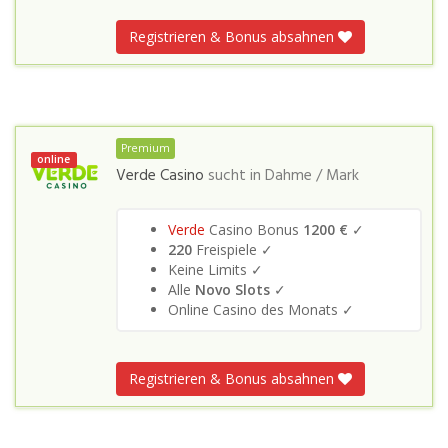
Registrieren & Bonus absahnen
Premium
online
Verde Casino
sucht in
Dahme / Mark
Verde
Casino Bonus
1200 €
✓
220
Freispiele ✓
Keine Limits ✓
Alle
Novo Slots
✓
Online Casino des Monats ✓
Registrieren & Bonus absahnen