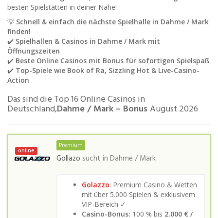
besten Spielstätten in deiner Nähe!
💡
Schnell & einfach die nächste Spielhalle in Dahme / Mark
finden!
✔️
Spielhallen & Casinos in Dahme / Mark mit
Öffnungszeiten
✔️
Beste Online Casinos mit Bonus für sofortigen Spielspaß
✔️
Top-Spiele wie Book of Ra, Sizzling Hot & Live-Casino-
Action
Das sind die Top 16 Online Casinos in
Deutschland,
Dahme / Mark – Bonus
August 2026
Premium
online
Gollazo
sucht in
Dahme / Mark
Golazzo
: Premium Casino & Wetten
mit über 5.000 Spielen & exklusivem
VIP-Bereich ✓
Casino-Bonus:
100 % bis
2.000 € /