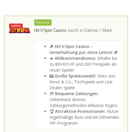
Premium
online
Hit’n’Spin Casino
sucht in
Dahme / Mark
🎉 Hit’n’Spin Casino –
Unterhaltung pur ohne Limits! 🎉
🔥
Willkommensbonus:
Erhalte bis
zu 800 €/CHF und 200 Freispiele als
neuer Spieler
🎰
Große Spielauswahl:
Slots von
Novo & Co., Tischspiele und Live-
Dealer-Spiele
💳
Bequeme Zahlungen:
Unterstützt diverse
Zahlungsmethoden inklusive Krypto
🏆
Attraktive Promotionen:
Nutze
regelmäßige Boni und ein lohnendes
VIP-Programm