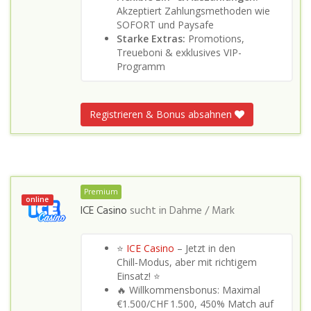
Akzeptiert Zahlungsmethoden wie
SOFORT und Paysafe
Starke Extras:
Promotions,
Treueboni & exklusives VIP-
Programm
Registrieren & Bonus absahnen
Premium
online
ICE Casino
sucht in
Dahme / Mark
⭐
ICE Casino
– Jetzt in den
Chill‑Modus, aber mit richtigem
Einsatz! ⭐
🔥 Willkommensbonus: Maximal
€1.500/CHF 1.500, 450% Match auf