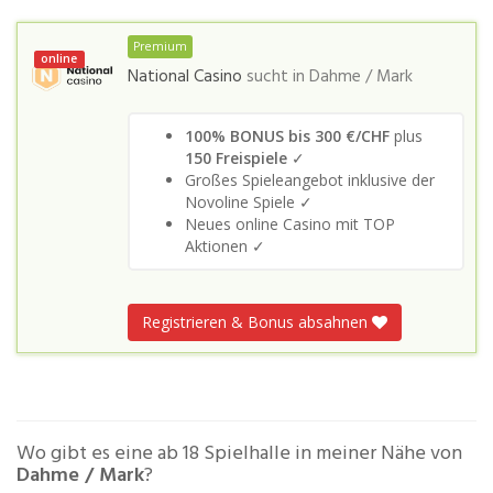
Premium
online
National Casino
sucht in
Dahme / Mark
100% BONUS bis 300 €/CHF
plus
150 Freispiele
✓
Großes Spieleangebot inklusive der
Novoline Spiele ✓
Neues online Casino mit TOP
Aktionen ✓
Registrieren & Bonus absahnen
Wo gibt es eine ab 18 Spielhalle in meiner Nähe von
Dahme / Mark
?