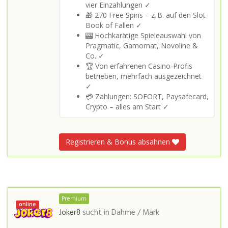
vier Einzahlungen ✓
🎁 270 Free Spins – z. B. auf den Slot
Book of Fallen ✓
🎰 Hochkarätige Spieleauswahl von
Pragmatic, Gamomat, Novoline &
Co. ✓
🏆 Von erfahrenen Casino‑Profis
betrieben, mehrfach ausgezeichnet
✓
💳 Zahlungen: SOFORT, Paysafecard,
Crypto – alles am Start ✓
Registrieren & Bonus absahnen
Premium
online
Joker8
sucht in
Dahme / Mark