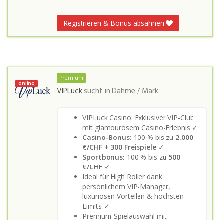
Registrieren & Bonus absahnen
Premium
online
VIPLuck
sucht in
Dahme / Mark
VIPLuck Casino: Exklusiver VIP-Club
mit glamourösem Casino-Erlebnis ✓
Casino-Bonus:
100 % bis zu
2.000
€/CHF + 300 Freispiele
✓
Sportbonus:
100 % bis zu
500
€/CHF
✓
Ideal für High Roller dank
persönlichem VIP-Manager,
luxuriösen Vorteilen & höchsten
Limits ✓
Premium-Spielauswahl mit