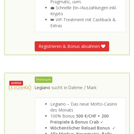
Pragmatic, uvm.
💼 Schnelle Ein-/Auszahlungen inkl.
Krypto
👑 VIP-Treatment mit Cashback &
Extras
Registrieren & Bonus absahnen
Premium
online
Legiano
sucht in
Dahme / Mark
Legiano – Das neue Motto-Casino
des Monats
100% Bonus
500 €/CHF + 200
Freispiele & Bonus Crab
✓
Wöchentlicher Reload Bonus
✓
Alle Merkur, Novomatic, Bally