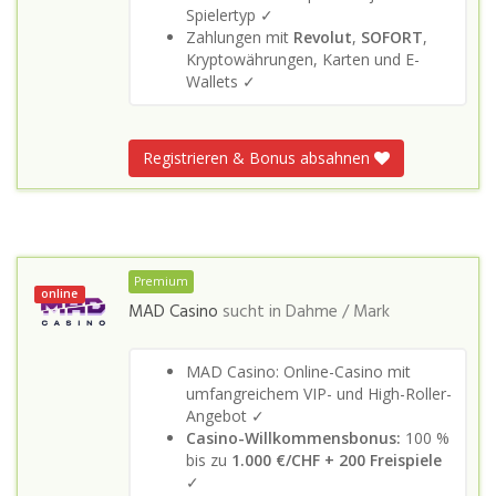
Spielertyp ✓
Zahlungen mit
Revolut
,
SOFORT
,
Kryptowährungen, Karten und E-
Wallets ✓
Registrieren & Bonus absahnen
Premium
online
MAD Casino
sucht in
Dahme / Mark
MAD Casino: Online-Casino mit
umfangreichem VIP- und High-Roller-
Angebot ✓
Casino-Willkommensbonus:
100 %
bis zu
1.000 €/CHF + 200 Freispiele
✓