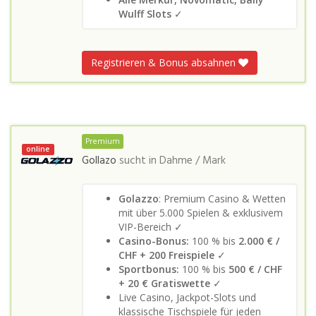
Wulff Slots
✓
Registrieren & Bonus absahnen
Premium
online
Gollazo
sucht in
Dahme / Mark
Golazzo
: Premium Casino & Wetten
mit über 5.000 Spielen & exklusivem
VIP-Bereich ✓
Casino-Bonus:
100 % bis
2.000 € /
CHF + 200 Freispiele
✓
Sportbonus:
100 % bis
500 € / CHF
+ 20 € Gratiswette
✓
Live Casino, Jackpot-Slots und
klassische Tischspiele für jeden