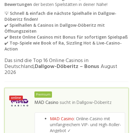
Bewertungen
der besten Spielstätten in deiner Nähe!
💡
Schnell & einfach die nächste Spielhalle in Dallgow-
Döberitz finden!
✔️
Spielhallen & Casinos in Dallgow-Döberitz mit
Öffnungszeiten
✔️
Beste Online Casinos mit Bonus für sofortigen Spielspaß
✔️
Top-Spiele wie Book of Ra, Sizzling Hot & Live-Casino-
Action
Das sind die Top 16 Online Casinos in
Deutschland,
Dallgow-Döberitz – Bonus
August
2026
Premium
online
MAD Casino
sucht in
Dallgow-Döberitz
MAD Casino
: Online-Casino mit
umfangreichem VIP- und High-Roller-
Angebot ✓