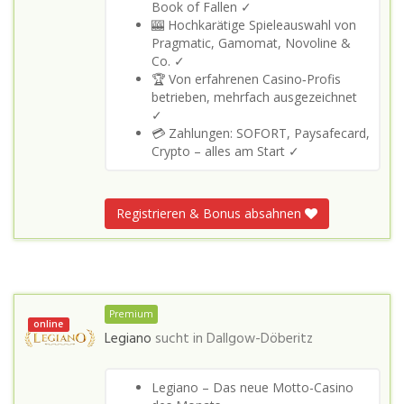
Book of Fallen ✓
🎰 Hochkarätige Spieleauswahl von
Pragmatic, Gamomat, Novoline &
Co. ✓
🏆 Von erfahrenen Casino‑Profis
betrieben, mehrfach ausgezeichnet
✓
💳 Zahlungen: SOFORT, Paysafecard,
Crypto – alles am Start ✓
Registrieren & Bonus absahnen
Premium
online
Legiano
sucht in
Dallgow-Döberitz
Legiano – Das neue Motto-Casino