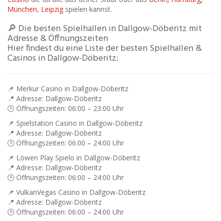
München,
Leipzig
spielen kannst.
🔎 Die besten Spielhallen in Dallgow-Döberitz mit
Adresse & Öffnungszeiten
Hier findest du eine Liste der besten Spielhallen &
Casinos in Dallgow-Döberitz:
📌 Merkur Casino in Dallgow-Döberitz
📍 Adresse: Dallgow-Döberitz
🕒 Öffnungszeiten: 06:00 – 23:00 Uhr
📌 Spielstation Casino in Dallgow-Döberitz
📍 Adresse: Dallgow-Döberitz
🕒 Öffnungszeiten: 06:00 – 24:00 Uhr
📌 Löwen Play Spielo in Dallgow-Döberitz
📍 Adresse: Dallgow-Döberitz
🕒 Öffnungszeiten: 06:00 – 24:00 Uhr
📌 VulkanVegas Casino in Dallgow-Döberitz
📍 Adresse: Dallgow-Döberitz
🕒 Öffnungszeiten: 06:00 – 24:00 Uhr