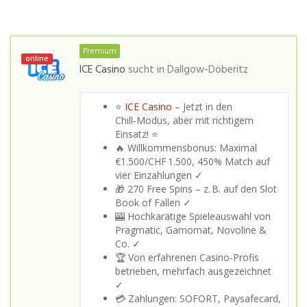
Premium
online
ICE Casino
sucht in
Dallgow-Döberitz
⭐
ICE Casino
– Jetzt in den
Chill‑Modus, aber mit richtigem
Einsatz! ⭐
🔥 Willkommensbonus: Maximal
€1.500/CHF 1.500, 450% Match auf
vier Einzahlungen ✓
🎁 270 Free Spins – z. B. auf den Slot
Book of Fallen ✓
🎰 Hochkarätige Spieleauswahl von
Pragmatic, Gamomat, Novoline &
Co. ✓
🏆 Von erfahrenen Casino‑Profis
betrieben, mehrfach ausgezeichnet
✓
💳 Zahlungen: SOFORT, Paysafecard,