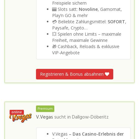
Freispiele sichern
🎰 Slots satt:
Novoline
, Gamomat,
Play’n GO & mehr
💳 Beliebte Zahlungsmittel:
SOFORT
,
Paysafe, Crypto…
💥 Spielen ohne Limits – maximale
Freiheit, maximale Gewinne
🎁 Cashback, Reloads & exklusive
VIP-Angebote
Registrieren & Bonus absahnen
Premium
online
V.Vegas
sucht in
Dallgow-Döberitz
V.Vegas
– Das Casino-Erlebnis der