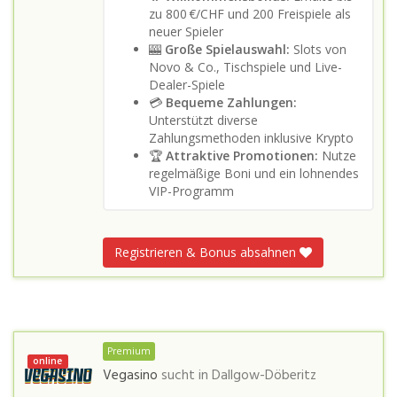
zu 800 €/CHF und 200 Freispiele als
neuer Spieler
🎰
Große Spielauswahl:
Slots von
Novo & Co., Tischspiele und Live-
Dealer-Spiele
💳
Bequeme Zahlungen:
Unterstützt diverse
Zahlungsmethoden inklusive Krypto
🏆
Attraktive Promotionen:
Nutze
regelmäßige Boni und ein lohnendes
VIP-Programm
Registrieren & Bonus absahnen
Premium
online
Vegasino
sucht in
Dallgow-Döberitz