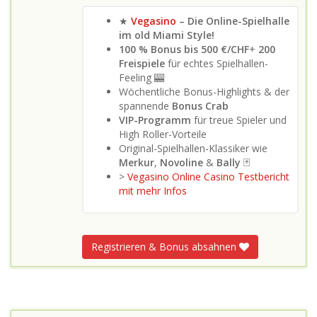
★
Vegasino
– Die Online-Spielhalle
im old Miami Style!
100 % Bonus bis 500 €/CHF
+
200
Freispiele
für echtes Spielhallen-
Feeling 🎰
Wöchentliche Bonus-Highlights & der
spannende
Bonus Crab
VIP-Programm
für treue Spieler und
High Roller-Vorteile
Original-Spielhallen-Klassiker wie
Merkur
,
Novoline
&
Bally
🃏
>
Vegasino Online Casino Testbericht
mit mehr Infos
Registrieren & Bonus absahnen