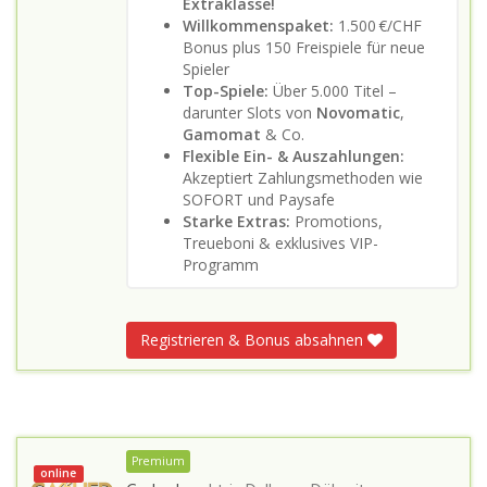
Extraklasse!
Willkommenspaket:
1.500 €/CHF
Bonus plus 150 Freispiele für neue
Spieler
Top-Spiele:
Über 5.000 Titel –
darunter Slots von
Novomatic
,
Gamomat
& Co.
Flexible Ein- & Auszahlungen:
Akzeptiert Zahlungsmethoden wie
SOFORT und Paysafe
Starke Extras:
Promotions,
Treueboni & exklusives VIP-
Programm
Registrieren & Bonus absahnen
Premium
online