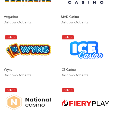
Vegasino
MAD Casino
Dallgow-Döberitz
Dallgow-Döberitz
online
online
Wyns
ICE Casino
Dallgow-Döberitz
Dallgow-Döberitz
online
online