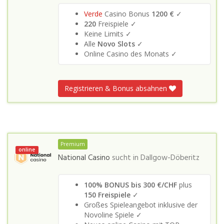
Verde
Casino Bonus
1200 €
✓
220
Freispiele ✓
Keine Limits ✓
Alle
Novo Slots
✓
Online Casino des Monats ✓
Registrieren & Bonus absahnen
Premium
online
National Casino
sucht in
Dallgow-Döberitz
100% BONUS bis 300 €/CHF
plus
150 Freispiele
✓
Großes Spieleangebot inklusive der
Novoline Spiele ✓