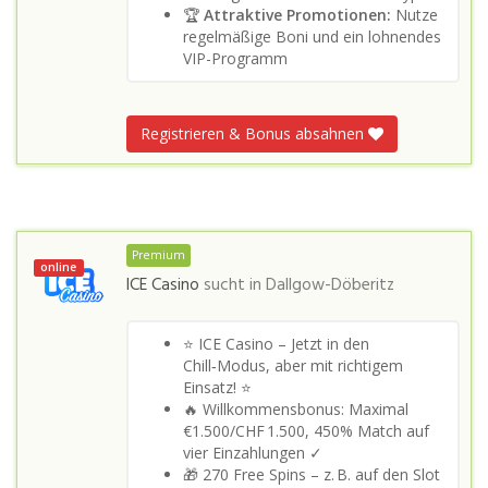
🏆
Attraktive Promotionen:
Nutze
regelmäßige Boni und ein lohnendes
VIP-Programm
Registrieren & Bonus absahnen
Premium
online
ICE Casino
sucht in
Dallgow-Döberitz
⭐ ICE Casino – Jetzt in den
Chill‑Modus, aber mit richtigem
Einsatz! ⭐
🔥 Willkommensbonus: Maximal
€1.500/CHF 1.500, 450% Match auf
vier Einzahlungen ✓
🎁 270 Free Spins – z. B. auf den Slot