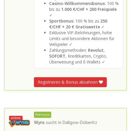
Casino-Willkommensbonus:
100 %
bis zu
1.000 €/CHF + 200 Freispiele
✓
Sportbonus:
100 % bis zu
250
€/CHF + 20 € Gratiswette
✓
Exklusive VIP-Belohnungen, hohe
Limits und besondere Aktionen für
Vielspieler ✓
Zahlungsmethoden:
Revolut
,
SOFORT
, Kreditkarten, Crypto,
Überweisung und E-Wallets ✓
Registrieren & Bonus absahnen
Premium
online
Wyns
sucht in
Dallgow-Döberitz