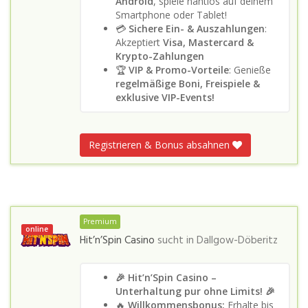
Android
, spiele nahtlos auf deinem
Smartphone oder Tablet!
💳
Sichere Ein- & Auszahlungen
:
Akzeptiert
Visa, Mastercard &
Krypto-Zahlungen
🏆
VIP & Promo-Vorteile
: Genieße
regelmäßige Boni, Freispiele &
exklusive VIP-Events!
Registrieren & Bonus absahnen
Premium
online
Hit’n’Spin Casino
sucht in
Dallgow-Döberitz
🎉 Hit’n’Spin Casino –
Unterhaltung pur ohne Limits! 🎉
🔥
Willkommensbonus:
Erhalte bis