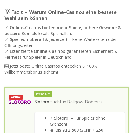
💡 Fazit – Warum Online-Casinos eine bessere
Wahl sein können
📌
Online-Casinos bieten mehr Spiele, höhere Gewinne &
bessere Boni
als lokale Spielhallen.
📌
Spiel von überall & jederzeit
– keine Wartezeiten oder
Öffnungszeiten.
📌
Lizenzierte Online-Casinos garantieren Sicherheit &
Fairness
für Spieler in Deutschland.
🎰 Jetzt beste Online Casinos entdecken & 100%
Willkommensbonus sichern!
Premium
online
Slotoro
sucht in
Dallgow-Döberitz
⭐ Slotoro – Für Spieler ohne
Grenzen!
🔥 Bis zu
2.500 €/CHF
+ 250