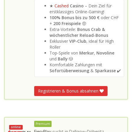
★
Cashed
Casino
– Dein Ziel für
erstklassiges Online-Gaming!
100% Bonus bis zu 500 €
oder CHF
+
200 Freispiele
🤑
Extra-Vorteile:
Bonus Crab &
wöchentlicher Reload-Bonus
Exklusiver
VIP-Club
, ideal für High
Roller
Top-Spiele von
Merkur
,
Novoline
und
Bally
🎲
Komfortable Zahlungen mit
Sofortüberweisung
&
Sparkasse
✔️
Registrieren & Bonus absahnen
Premium
online