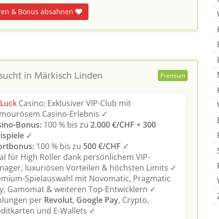
eren & Bonus absahnen
sucht in
Märkisch Linden
Premium
PLuck
Casino: Exklusiver VIP-Club mit
amourösem Casino-Erlebnis ✓
sino-Bonus:
100 % bis zu
2.000 €/CHF + 300
ispiele
✓
ortbonus:
100 % bis zu
500 €/CHF
✓
al für High Roller dank persönlichem VIP-
ager, luxuriösen Vorteilen & höchsten Limits ✓
emium-Spielauswahl mit Novomatic, Pragmatic
ay, Gamomat & weiteren Top-Entwicklern ✓
hlungen per
Revolut
,
Google Pay
, Crypto,
ditkarten und E-Wallets ✓