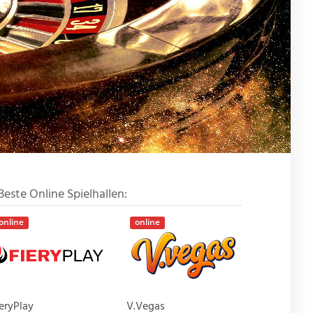
Beste Online Spielhallen:
online
online
eryPlay
V.Vegas