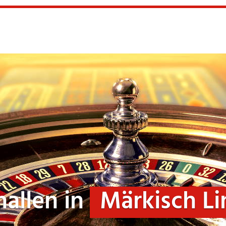
hallen in
Märkisch L