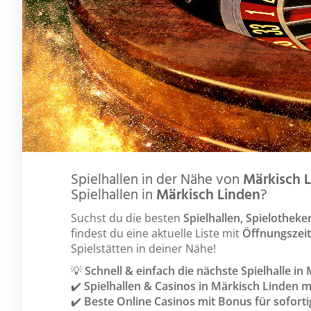
Spielhallen in der Nähe von
Märkisch 
Spielhallen in
Märkisch Linden
?
Suchst du die besten
Spielhallen, Spielothek
findest du eine aktuelle Liste mit
Öffnungszei
Spielstätten in deiner Nähe!
💡
Schnell & einfach die nächste Spielhalle in
✔️
Spielhallen & Casinos in Märkisch Linden 
✔️
Beste Online Casinos mit Bonus für sofort