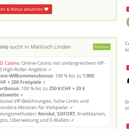
eren & Bonus absahnen
C
ino
sucht in
Märkisch Linden
Premium
M
D Casino
: Online-Casino mit umfangreichem VIP-
d High-Roller-Angebot ✓
sino-Willkommensbonus:
100 % bis zu
1.000
HF + 200 Freispiele
✓
ortbonus:
100 % bis zu
250 €/CHF + 20 €
atiswette
✓
lusive VIP-Belohnungen, hohe Limits und
G
ondere Aktionen für Vielspieler ✓
M
hlungsmethoden:
Revolut
,
SOFORT
, Kreditkarten,
ypto, Überweisung und E-Wallets ✓