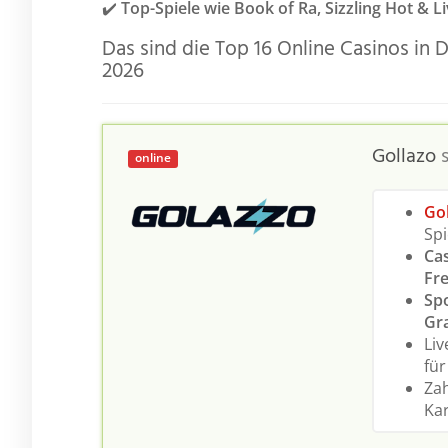
✔️
Top-Spiele wie Book of Ra, Sizzling Hot & L
Das sind die Top 16 Online Casinos in 
2026
Gollazo
online
Go
Spi
Ca
Fre
Sp
Gr
Liv
für
Za
Kar