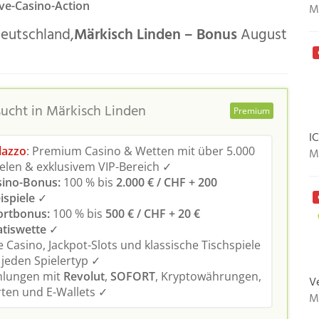
ive-Casino-Action
M
Deutschland,
Märkisch Linden – Bonus
August
sucht in
Märkisch Linden
Premium
I
lazzo
: Premium Casino & Wetten mit über 5.000
M
elen & exklusivem VIP-Bereich ✓
sino-Bonus:
100 % bis
2.000 € / CHF + 200
ispiele
✓
ortbonus:
100 % bis
500 € / CHF + 20 €
atiswette
✓
e Casino, Jackpot-Slots und klassische Tischspiele
 jeden Spielertyp ✓
hlungen mit
Revolut
,
SOFORT
, Kryptowährungen,
V
ten und E-Wallets ✓
M