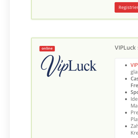
Registri
VIPLuck
online
VI
gl
Ca
Fre
Sp
Ide
Man
Pr
Pl
Za
Kre