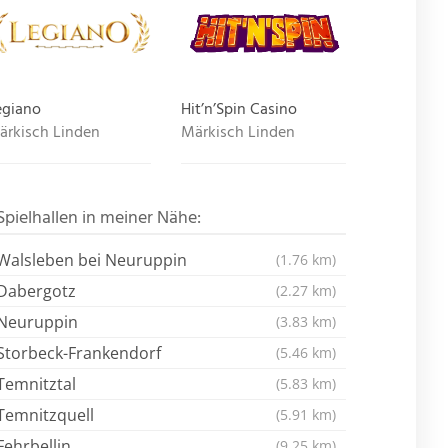
egiano
Hit’n’Spin Casino
ärkisch Linden
Märkisch Linden
Spielhallen in meiner Nähe:
Walsleben bei Neuruppin
(1.76 km)
Dabergotz
(2.27 km)
Neuruppin
(3.83 km)
Storbeck-Frankendorf
(5.46 km)
Temnitztal
(5.83 km)
Temnitzquell
(5.91 km)
Fehrbellin
(9.25 km)