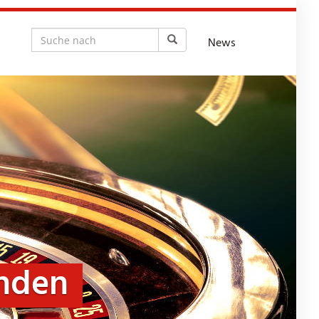
News
inden