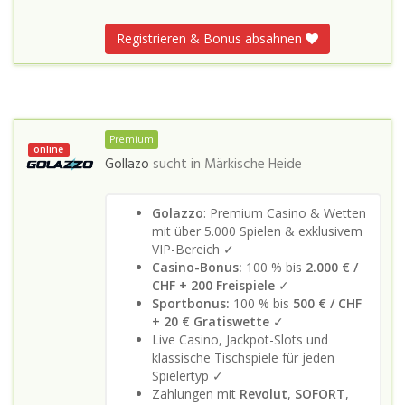
Registrieren & Bonus absahnen
Premium
online
Gollazo
sucht in
Märkische Heide
Golazzo
: Premium Casino & Wetten
mit über 5.000 Spielen & exklusivem
VIP-Bereich ✓
Casino-Bonus:
100 % bis
2.000 € /
CHF + 200 Freispiele
✓
Sportbonus:
100 % bis
500 € / CHF
+ 20 € Gratiswette
✓
Live Casino, Jackpot-Slots und
klassische Tischspiele für jeden
Spielertyp ✓
Zahlungen mit
Revolut
,
SOFORT
,