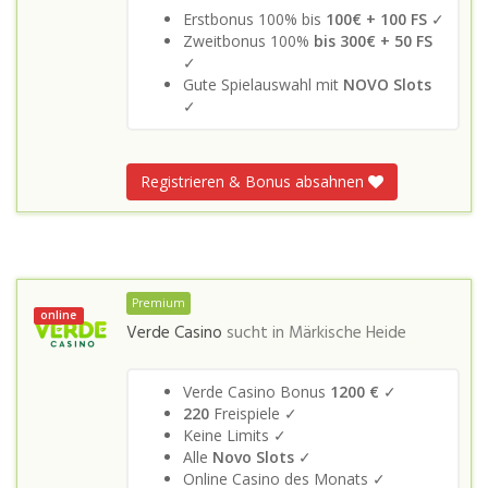
Erstbonus 100% bis
100€ + 100 FS
✓
Zweitbonus 100%
bis 300€ + 50 FS
✓
Gute Spielauswahl mit
NOVO Slots
✓
Registrieren & Bonus absahnen
Premium
online
Verde Casino
sucht in
Märkische Heide
Verde Casino Bonus
1200 €
✓
220
Freispiele ✓
Keine Limits ✓
Alle
Novo Slots
✓
Online Casino des Monats ✓