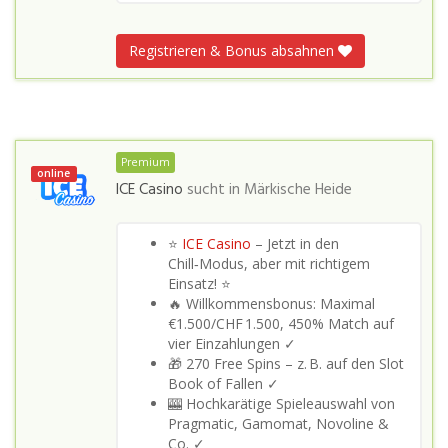
Registrieren & Bonus absahnen
Premium
online
ICE Casino
sucht in
Märkische Heide
⭐
ICE Casino
– Jetzt in den
Chill‑Modus, aber mit richtigem
Einsatz! ⭐
🔥 Willkommensbonus: Maximal
€1.500/CHF 1.500, 450% Match auf
vier Einzahlungen ✓
🎁 270 Free Spins – z. B. auf den Slot
Book of Fallen ✓
🎰 Hochkarätige Spieleauswahl von
Pragmatic, Gamomat, Novoline &
Co. ✓