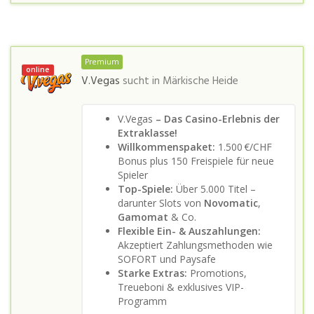
Premium
online
V.Vegas
sucht in
Märkische Heide
V.Vegas
– Das Casino-Erlebnis der
Extraklasse!
Willkommenspaket:
1.500 €/CHF
Bonus plus 150 Freispiele für neue
Spieler
Top-Spiele:
Über 5.000 Titel –
darunter Slots von
Novomatic
,
Gamomat
& Co.
Flexible Ein- & Auszahlungen:
Akzeptiert Zahlungsmethoden wie
SOFORT und Paysafe
Starke Extras:
Promotions,
Treueboni & exklusives VIP-
Programm