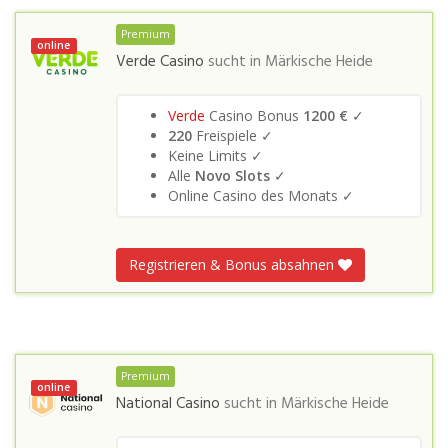
Premium
online
Verde Casino
sucht in
Märkische Heide
Verde
Casino Bonus
1200 €
✓
220
Freispiele ✓
Keine Limits ✓
Alle
Novo Slots
✓
Online Casino des Monats ✓
Registrieren & Bonus absahnen
Premium
online
National Casino
sucht in
Märkische Heide