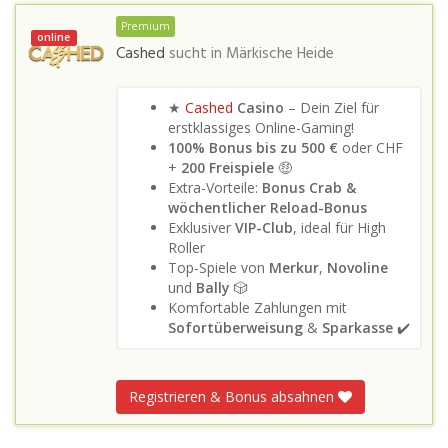
Premium
online
Cashed
sucht in
Märkische Heide
★
Cashed
Casino
– Dein Ziel für
erstklassiges Online-Gaming!
100% Bonus bis zu 500 €
oder CHF
+
200 Freispiele
🤑
Extra-Vorteile:
Bonus Crab &
wöchentlicher Reload-Bonus
Exklusiver
VIP-Club
, ideal für High
Roller
Top-Spiele von
Merkur
,
Novoline
und
Bally
🎲
Komfortable Zahlungen mit
Sofortüberweisung
&
Sparkasse
✔️
Registrieren & Bonus absahnen