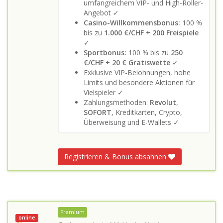
umfangreichem VIP- und High-Roller-
Angebot ✓
Casino-Willkommensbonus:
100 %
bis zu
1.000 €/CHF + 200 Freispiele
✓
Sportbonus:
100 % bis zu
250
€/CHF + 20 € Gratiswette
✓
Exklusive VIP-Belohnungen, hohe
Limits und besondere Aktionen für
Vielspieler ✓
Zahlungsmethoden:
Revolut
,
SOFORT
, Kreditkarten, Crypto,
Überweisung und E-Wallets ✓
Registrieren & Bonus absahnen
Premium
online