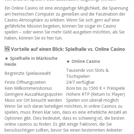
Ein Online Casino ist eine einzigartige Möglichkeit, die Spannung
am heimischen Computer zu genießen und die Faszination der
Casino-Atmosphäre zu erleben. Wenn Sie sich gern auf eine
gefährliche Mission begeben, können Sie sogar im Casino
spielen – oder wenn Sie mehr Geld ausgeben möchten, als Sie
haben, können Sie es hier tun.
🆚 Vorteile auf einen Blick: Spielhalle vs. Online Casino
🔹
Spielhalle in Märkische
🔹
Online Casino
Heide
Tausende von Slots &
Begrenzte Spielauswahl
Tischspielen
Feste Öffnungszeiten
24/7 verfügbar
Kein Willkommensbonus
Boni bis zu 1500 € + Freispiele
Geringere Auszahlungsquoten
Höhere RTP (Return to Player)
Muss vor Ort besucht werden
Spielen von überall möglich
Wenn Sie sich daran beteiligen möchten, in online Casinos zu
spielen, muss Ihnen klar sein, dass es eine erhebliche Anzahl an
Optionen gibt. Dies bedeutet, dass es schwierig ist, die besten
online casinos zu finden. Es gibt einige Faktoren, die Sie
berücksichtigen sollten, bevor Sie einen bestimmten Anbieter