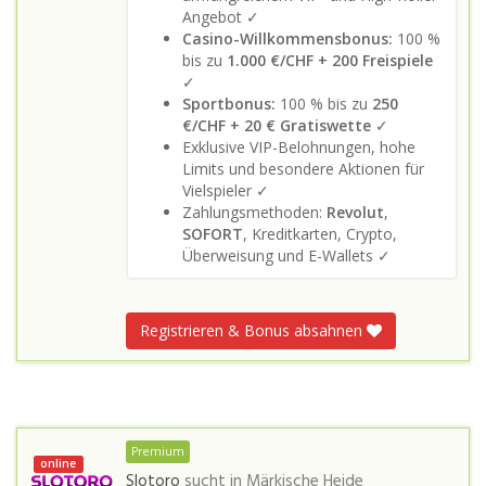
Angebot ✓
Casino-Willkommensbonus:
100 %
bis zu
1.000 €/CHF + 200 Freispiele
✓
Sportbonus:
100 % bis zu
250
€/CHF + 20 € Gratiswette
✓
Exklusive VIP-Belohnungen, hohe
Limits und besondere Aktionen für
Vielspieler ✓
Zahlungsmethoden:
Revolut
,
SOFORT
, Kreditkarten, Crypto,
Überweisung und E-Wallets ✓
Registrieren & Bonus absahnen
Premium
online
Slotoro
sucht in
Märkische Heide