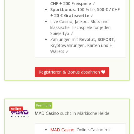
CHF + 200 Freispiele
✓
Sportbonus:
100 % bis
500 € / CHF
+ 20 € Gratiswette
✓
Live Casino, Jackpot-Slots und
klassische Tischspiele für jeden
Spielertyp ✓
Zahlungen mit
Revolut
,
SOFORT
,
Kryptowährungen, Karten und E-
Wallets ✓
Registrieren & Bonus absahnen
Premium
online
MAD Casino
sucht in
Märkische Heide
MAD Casino
: Online-Casino mit