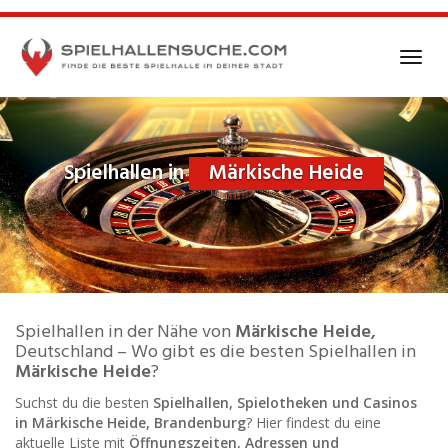
Skip
to
main
Toggl
content
navig
Spielhallen in
Märkische Heide
Spielhallen in der Nähe von
Märkische Heide,
Deutschland – Wo gibt es die besten Spielhallen in
Märkische Heide
?
Suchst du die besten
Spielhallen, Spielotheken und Casinos
in Märkische Heide, Brandenburg
? Hier findest du eine
aktuelle Liste mit
Öffnungszeiten, Adressen und