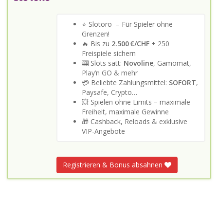
⭐ Slotoro – Für Spieler ohne
Grenzen!
🔥 Bis zu
2.500 €/CHF
+ 250
Freispiele sichern
🎰 Slots satt:
Novoline
, Gamomat,
Play’n GO & mehr
💳 Beliebte Zahlungsmittel:
SOFORT
,
Paysafe, Crypto…
💥 Spielen ohne Limits – maximale
Freiheit, maximale Gewinne
🎁 Cashback, Reloads & exklusive
VIP-Angebote
Registrieren & Bonus absahnen