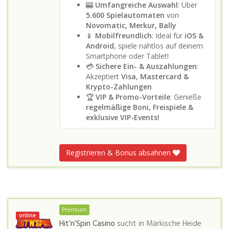
🎰
Umfangreiche Auswahl
: Über
5.600 Spielautomaten
von
Novomatic, Merkur, Bally
📱
Mobilfreundlich
: Ideal für
iOS &
Android
, spiele nahtlos auf deinem
Smartphone oder Tablet!
💳
Sichere Ein- & Auszahlungen
:
Akzeptiert
Visa, Mastercard &
Krypto-Zahlungen
🏆
VIP & Promo-Vorteile
: Genieße
regelmäßige Boni, Freispiele &
exklusive VIP-Events!
Registrieren & Bonus absahnen
Premium
online
Hit’n’Spin Casino
sucht in
Märkische Heide