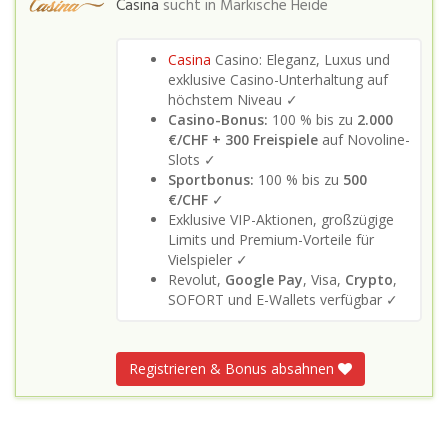
Casina
sucht in
Märkische Heide
Casina
Casino: Eleganz, Luxus und
exklusive Casino-Unterhaltung auf
höchstem Niveau ✓
Casino-Bonus:
100 % bis zu
2.000
€/CHF + 300 Freispiele
auf Novoline-
Slots ✓
Sportbonus:
100 % bis zu
500
€/CHF
✓
Exklusive VIP-Aktionen, großzügige
Limits und Premium-Vorteile für
Vielspieler ✓
Revolut,
Google Pay
, Visa,
Crypto
,
SOFORT und E-Wallets verfügbar ✓
Registrieren & Bonus absahnen