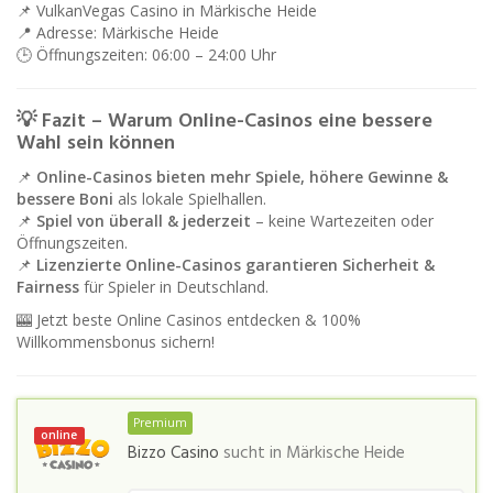
📌 VulkanVegas Casino in Märkische Heide
📍 Adresse: Märkische Heide
🕒 Öffnungszeiten: 06:00 – 24:00 Uhr
💡 Fazit – Warum Online-Casinos eine bessere
Wahl sein können
📌
Online-Casinos bieten mehr Spiele, höhere Gewinne &
bessere Boni
als lokale Spielhallen.
📌
Spiel von überall & jederzeit
– keine Wartezeiten oder
Öffnungszeiten.
📌
Lizenzierte Online-Casinos garantieren Sicherheit &
Fairness
für Spieler in Deutschland.
🎰 Jetzt beste Online Casinos entdecken & 100%
Willkommensbonus sichern!
Premium
online
Bizzo Casino
sucht in
Märkische Heide