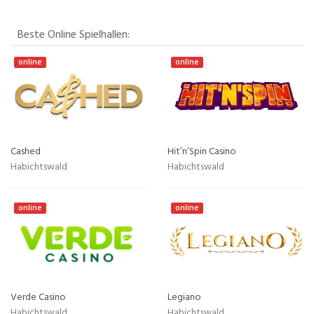
Beste Online Spielhallen:
online
online
Cashed
Hit’n’Spin Casino
Habichtswald
Habichtswald
online
online
Verde Casino
Legiano
Habichtswald
Habichtswald