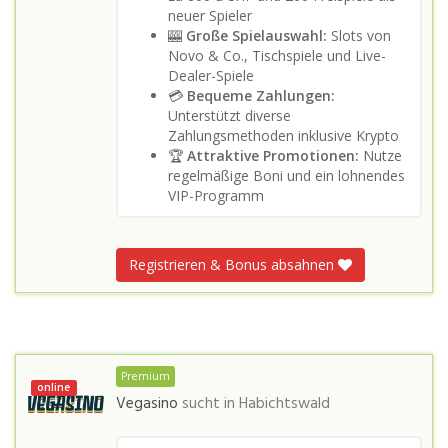
neuer Spieler
🎰
Große Spielauswahl:
Slots von
Novo & Co., Tischspiele und Live-
Dealer-Spiele
💳
Bequeme Zahlungen:
Unterstützt diverse
Zahlungsmethoden inklusive Krypto
🏆
Attraktive Promotionen:
Nutze
regelmäßige Boni und ein lohnendes
VIP-Programm
Registrieren & Bonus absahnen
Premium
online
Vegasino
sucht in
Habichtswald