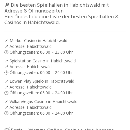
🔎 Die besten Spielhallen in Habichtswald mit
Adresse & Öffnungszeiten
Hier findest du eine Liste der besten Spielhallen &
Casinos in Habichtswald:
📌 Merkur Casino in Habichtswald
📍 Adresse: Habichtswald
🕒 Öffnungszeiten: 06:00 – 23:00 Uhr
📌 Spielstation Casino in Habichtswald
📍 Adresse: Habichtswald
🕒 Öffnungszeiten: 06:00 – 24:00 Uhr
📌 Löwen Play Spielo in Habichtswald
📍 Adresse: Habichtswald
🕒 Öffnungszeiten: 06:00 – 24:00 Uhr
📌 VulkanVegas Casino in Habichtswald
📍 Adresse: Habichtswald
🕒 Öffnungszeiten: 06:00 – 24:00 Uhr