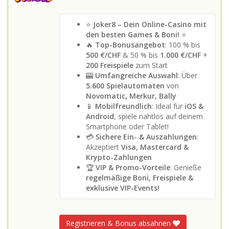
⭐
Joker8 – Dein Online-Casino mit
den besten Games & Boni!
⭐
🔥
Top-Bonusangebot
: 100 % bis
500 €/CHF
& 50 % bis
1.000 €/CHF
+
200 Freispiele
zum Start
🎰
Umfangreiche Auswahl
: Über
5.600 Spielautomaten
von
Novomatic, Merkur, Bally
📱
Mobilfreundlich
: Ideal für
iOS &
Android
, spiele nahtlos auf deinem
Smartphone oder Tablet!
💳
Sichere Ein- & Auszahlungen
:
Akzeptiert
Visa, Mastercard &
Krypto-Zahlungen
🏆
VIP & Promo-Vorteile
: Genieße
regelmäßige Boni, Freispiele &
exklusive VIP-Events!
Registrieren & Bonus absahnen