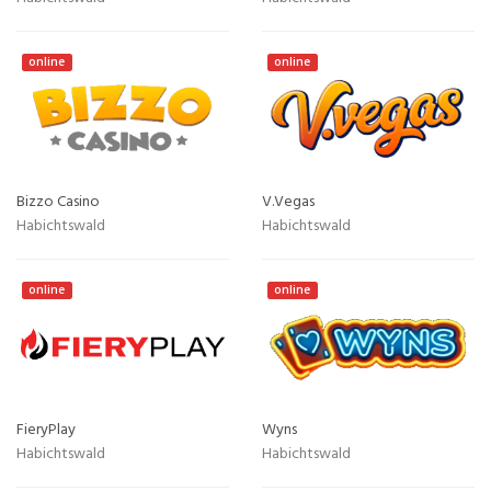
online
online
Bizzo Casino
V.Vegas
Habichtswald
Habichtswald
online
online
FieryPlay
Wyns
Habichtswald
Habichtswald