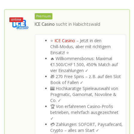
Premium
online
ICE Casino
sucht in
Habichtswald
⭐
ICE Casino
– Jetzt in den
Chill‑Modus, aber mit richtigem
Einsatz! ⭐
🔥 Willkommensbonus: Maximal
€1.500/CHF 1.500, 450% Match auf
vier Einzahlungen ✓
🎁 270 Free Spins – z. B. auf den Slot
Book of Fallen ✓
🎰 Hochkarätige Spieleauswahl von
Pragmatic, Gamomat, Novoline &
Co. ✓
🏆 Von erfahrenen Casino‑Profis
betrieben, mehrfach ausgezeichnet
✓
💳 Zahlungen: SOFORT, Paysafecard,
Crypto – alles am Start ✓