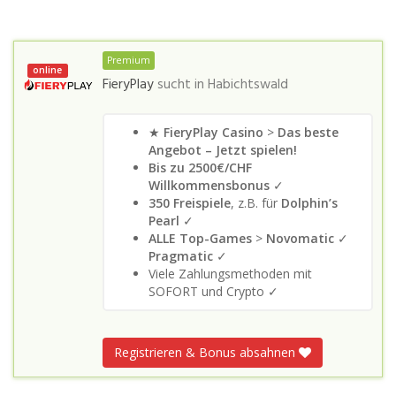
Premium
online
FieryPlay
sucht in
Habichtswald
★
FieryPlay Casino
>
Das beste
Angebot – Jetzt spielen!
Bis zu 2500€/CHF
Willkommensbonus
✓
350 Freispiele
, z.B. für
Dolphin’s
Pearl
✓
ALLE Top-Games
>
Novomatic
✓
Pragmatic
✓
Viele Zahlungsmethoden mit
SOFORT und Crypto ✓
Registrieren & Bonus absahnen