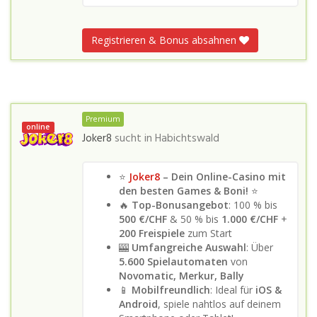
Registrieren & Bonus absahnen
Premium
online
Joker8
sucht in
Habichtswald
⭐
Joker8
– Dein Online-Casino mit
den besten Games & Boni!
⭐
🔥
Top-Bonusangebot
: 100 % bis
500 €/CHF
& 50 % bis
1.000 €/CHF
+
200 Freispiele
zum Start
🎰
Umfangreiche Auswahl
: Über
5.600 Spielautomaten
von
Novomatic, Merkur, Bally
📱
Mobilfreundlich
: Ideal für
iOS &
Android
, spiele nahtlos auf deinem