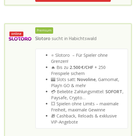
Premium
online
Slotoro
sucht in
Habichtswald
⭐ Slotoro – Für Spieler ohne
Grenzen!
🔥 Bis zu
2.500 €/CHF
+ 250
Freispiele sichern
🎰 Slots satt:
Novoline
, Gamomat,
Play’n GO & mehr
💳 Beliebte Zahlungsmittel:
SOFORT
,
Paysafe, Crypto…
💥 Spielen ohne Limits – maximale
Freiheit, maximale Gewinne
🎁 Cashback, Reloads & exklusive
VIP-Angebote