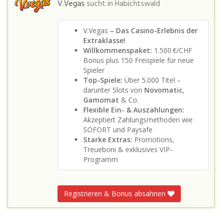
V.Vegas
sucht in
Habichtswald
V.Vegas
– Das Casino-Erlebnis der
Extraklasse!
Willkommenspaket:
1.500 €/CHF
Bonus plus 150 Freispiele für neue
Spieler
Top-Spiele:
Über 5.000 Titel –
darunter Slots von
Novomatic
,
Gamomat
& Co.
Flexible Ein- & Auszahlungen:
Akzeptiert Zahlungsmethoden wie
SOFORT und Paysafe
Starke Extras:
Promotions,
Treueboni & exklusives VIP-
Programm
Registrieren & Bonus absahnen