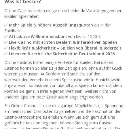
Was ist besser?
Online-Casinos bieten einige entscheidende Vorteile gegenüber
lokalen Spielhallen:
✅
Mehr Spiele & höhere Auszahlungsquoten
als in der
Spielhalle
✅
Attraktive Willkommensboni
von bis zu 1500 €
✅
Live-Casino mit echten Dealern & interaktiven Spielen
✅
Flexibilität & Sicherheit – Spielen von überall & jederzeit
✅
Lizenzen & rechtliche Sicherheit in Deutschland 2026
Online Casinos bieten einige Vorteile für Spieler. Bei diesen
Casinos können Spieler zu jeder Zeit spielen, ohne auf ihr Glück
warten zu müssen. Außerdem sind sie nicht auf den
wechselnden Verkehr in einem Spielkasino wie in Habichtswald
angewiesen, sodass sie von überall aus spielen können. Zudem
können sie ganz in ihrer eigenen Welt sein, weil sie nicht von
anderen Spielern oder Zuschauern abgelengt werden.
Ein Online Casino ist eine einzigartige Möglichkeit, die Spannung
am heimischen Computer zu genießen und die Faszination der
Casino-Atmosphäre zu erleben. Wenn Sie sich gern auf eine
gefährliche Mission begeben, können Sie sogar im Casino
spielen – oder wenn Sie mehr Geld ausgeben möchten, als Sie