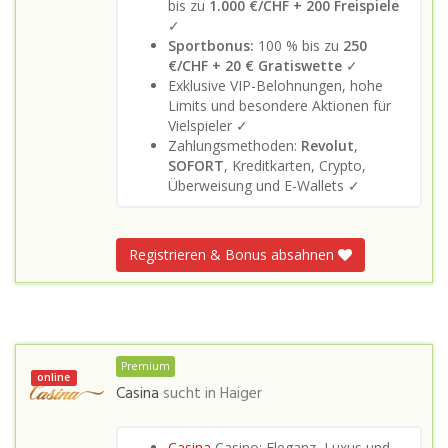
bis zu
1.000 €/CHF + 200 Freispiele
✓
Sportbonus:
100 % bis zu
250
€/CHF + 20 € Gratiswette
✓
Exklusive VIP-Belohnungen, hohe
Limits und besondere Aktionen für
Vielspieler ✓
Zahlungsmethoden:
Revolut
,
SOFORT
, Kreditkarten, Crypto,
Überweisung und E-Wallets ✓
Registrieren & Bonus absahnen
Premium
online
Casina
sucht in
Haiger
Casina
Casino: Eleganz, Luxus und