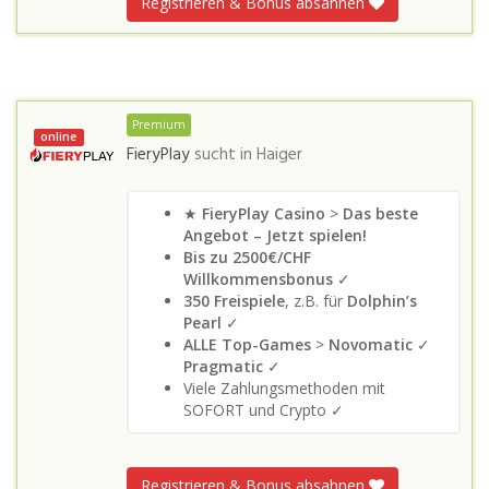
Registrieren & Bonus absahnen
Premium
online
FieryPlay
sucht in
Haiger
★
FieryPlay Casino
>
Das beste
Angebot – Jetzt spielen!
Bis zu 2500€/CHF
Willkommensbonus
✓
350 Freispiele
, z.B. für
Dolphin’s
Pearl
✓
ALLE Top-Games
>
Novomatic
✓
Pragmatic
✓
Viele Zahlungsmethoden mit
SOFORT und Crypto ✓
Registrieren & Bonus absahnen