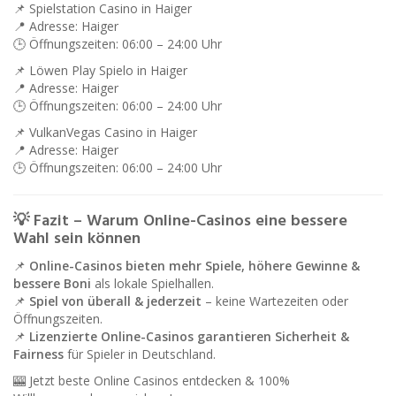
📌 Spielstation Casino in Haiger
📍 Adresse: Haiger
🕒 Öffnungszeiten: 06:00 – 24:00 Uhr
📌 Löwen Play Spielo in Haiger
📍 Adresse: Haiger
🕒 Öffnungszeiten: 06:00 – 24:00 Uhr
📌 VulkanVegas Casino in Haiger
📍 Adresse: Haiger
🕒 Öffnungszeiten: 06:00 – 24:00 Uhr
💡 Fazit – Warum Online-Casinos eine bessere
Wahl sein können
📌
Online-Casinos bieten mehr Spiele, höhere Gewinne &
bessere Boni
als lokale Spielhallen.
📌
Spiel von überall & jederzeit
– keine Wartezeiten oder
Öffnungszeiten.
📌
Lizenzierte Online-Casinos garantieren Sicherheit &
Fairness
für Spieler in Deutschland.
🎰 Jetzt beste Online Casinos entdecken & 100%