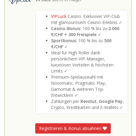
VIPLuck
sucht in
Haiger
VIPLuck
Casino: Exklusiver VIP-Club
mit glamourösem Casino-Erlebnis ✓
Casino-Bonus:
100 % bis zu
2.000
€/CHF + 300 Freispiele
✓
Sportbonus:
100 % bis zu
500
€/CHF
✓
Ideal für High Roller dank
persönlichem VIP-Manager,
luxuriösen Vorteilen & höchsten
Limits ✓
Premium-Spielauswahl mit
Novomatic, Pragmatic Play,
Gamomat & weiteren Top-
Entwicklern ✓
Zahlungen per
Revolut
,
Google Pay
,
Crypto, Kreditkarten und E-Wallets ✓
Registrieren & Bonus absahnen