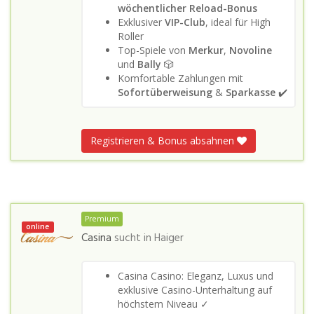
wöchentlicher Reload-Bonus
Exklusiver
VIP-Club
, ideal für High
Roller
Top-Spiele von
Merkur
,
Novoline
und
Bally
🎲
Komfortable Zahlungen mit
Sofortüberweisung
&
Sparkasse
✔️
Registrieren & Bonus absahnen
Premium
online
Casina
sucht in
Haiger
Casina Casino: Eleganz, Luxus und
exklusive Casino-Unterhaltung auf
höchstem Niveau ✓