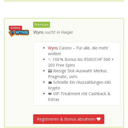
Premium
online
Wyns
sucht in
Haiger
Wyns
Casino – Für alle, die mehr
wollen!
✨ 100 % Bonus bis €500/CHF 500 +
200 Free Spins
🎰 Riesige Slot-Auswahl: Merkur,
Pragmatic, uvm.
💼 Schnelle Ein-/Auszahlungen inkl.
Krypto
👑 VIP-Treatment mit Cashback &
Extras
Registrieren & Bonus absahnen