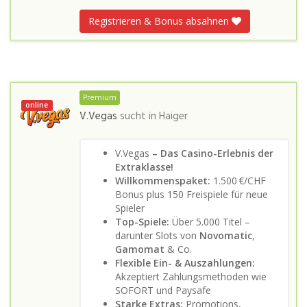
Registrieren & Bonus absahnen
Premium
online
V.Vegas
sucht in
Haiger
V.Vegas
– Das Casino-Erlebnis der
Extraklasse!
Willkommenspaket:
1.500 €/CHF
Bonus plus 150 Freispiele für neue
Spieler
Top-Spiele:
Über 5.000 Titel –
darunter Slots von
Novomatic
,
Gamomat
& Co.
Flexible Ein- & Auszahlungen:
Akzeptiert Zahlungsmethoden wie
SOFORT und Paysafe
Starke Extras:
Promotions,