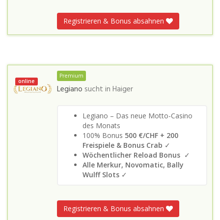
Registrieren & Bonus absahnen
Premium
online
Legiano
sucht in
Haiger
Legiano – Das neue Motto-Casino
des Monats
100% Bonus
500 €/CHF + 200
Freispiele & Bonus Crab
✓
Wöchentlicher Reload Bonus
✓
Alle Merkur, Novomatic, Bally
Wulff Slots
✓
Registrieren & Bonus absahnen