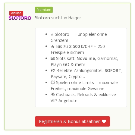
Premium
online
Slotoro
sucht in
Haiger
⭐ Slotoro – Für Spieler ohne
Grenzen!
🔥 Bis zu
2.500 €/CHF
+ 250
Freispiele sichern
🎰 Slots satt:
Novoline
, Gamomat,
Play’n GO & mehr
💳 Beliebte Zahlungsmittel:
SOFORT
,
Paysafe, Crypto…
💥 Spielen ohne Limits – maximale
Freiheit, maximale Gewinne
🎁 Cashback, Reloads & exklusive
VIP-Angebote
Registrieren & Bonus absahnen