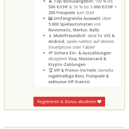
🔥
Top-Bonusangebot
: 100 % bis
500 €/CHF
& 50 % bis
1.000 €/CHF
+
200 Freispiele
zum Start
🎰
Umfangreiche Auswahl
: Über
5.600 Spielautomaten
von
Novomatic, Merkur, Bally
📱
Mobilfreundlich
: Ideal für
iOS &
Android
, spiele nahtlos auf deinem
Smartphone oder Tablet!
💳
Sichere Ein- & Auszahlungen
:
Akzeptiert
Visa, Mastercard &
Krypto-Zahlungen
🏆
VIP & Promo-Vorteile
: Genieße
regelmäßige Boni, Freispiele &
exklusive VIP-Events!
Registrieren & Bonus absahnen