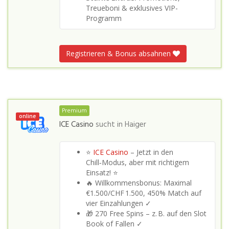
Treueboni & exklusives VIP-
Programm
Registrieren & Bonus absahnen
Premium
online
ICE Casino
sucht in
Haiger
⭐
ICE Casino
– Jetzt in den
Chill‑Modus, aber mit richtigem
Einsatz! ⭐
🔥 Willkommensbonus: Maximal
€1.500/CHF 1.500, 450% Match auf
vier Einzahlungen ✓
🎁 270 Free Spins – z. B. auf den Slot
Book of Fallen ✓