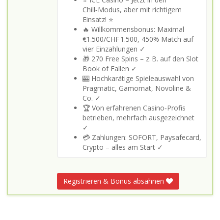
Chill‑Modus, aber mit richtigem
Einsatz! ⭐
🔥 Willkommensbonus: Maximal
€1.500/CHF 1.500, 450% Match auf
vier Einzahlungen ✓
🎁 270 Free Spins – z. B. auf den Slot
Book of Fallen ✓
🎰 Hochkarätige Spieleauswahl von
Pragmatic, Gamomat, Novoline &
Co. ✓
🏆 Von erfahrenen Casino‑Profis
betrieben, mehrfach ausgezeichnet
✓
💳 Zahlungen: SOFORT, Paysafecard,
Crypto – alles am Start ✓
Registrieren & Bonus absahnen