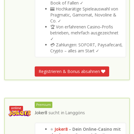
Book of Fallen ✓
🎰 Hochkarätige Spieleauswahl von
Pragmatic, Gamomat, Novoline &
Co. ✓
🏆 Von erfahrenen Casino‑Profis
betrieben, mehrfach ausgezeichnet
✓
💳 Zahlungen: SOFORT, Paysafecard,
Crypto – alles am Start ✓
Registrieren & Bonus absahnen
Premium
online
Joker8
sucht in
Langgöns
⭐
Joker8
– Dein Online-Casino mit