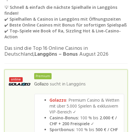
💡
Schnell & einfach die nächste Spielhalle in Langgöns
finden!
✔️
Spielhallen & Casinos in Langgöns mit Öffnungszeiten
✔️
Beste Online Casinos mit Bonus für sofortigen Spielspaß
✔️
Top-Spiele wie Book of Ra, Sizzling Hot & Live-Casino-
Action
Das sind die Top 16 Online Casinos in
Deutschland,
Langgöns – Bonus
August 2026
Premium
online
Gollazo
sucht in
Langgöns
Golazzo
: Premium Casino & Wetten
mit über 5.000 Spielen & exklusivem
VIP-Bereich ✓
Casino-Bonus:
100 % bis
2.000 € /
CHF + 200 Freispiele
✓
Sportbonus:
100 % bis
500 € / CHF