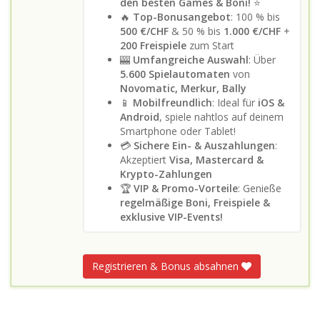
den besten Games & Boni!
⭐
🔥
Top-Bonusangebot
: 100 % bis
500 €/CHF
& 50 % bis
1.000 €/CHF
+
200 Freispiele
zum Start
🎰
Umfangreiche Auswahl
: Über
5.600 Spielautomaten
von
Novomatic, Merkur, Bally
📱
Mobilfreundlich
: Ideal für
iOS &
Android
, spiele nahtlos auf deinem
Smartphone oder Tablet!
💳
Sichere Ein- & Auszahlungen
:
Akzeptiert
Visa, Mastercard &
Krypto-Zahlungen
🏆
VIP & Promo-Vorteile
: Genieße
regelmäßige Boni, Freispiele &
exklusive VIP-Events!
Registrieren & Bonus absahnen