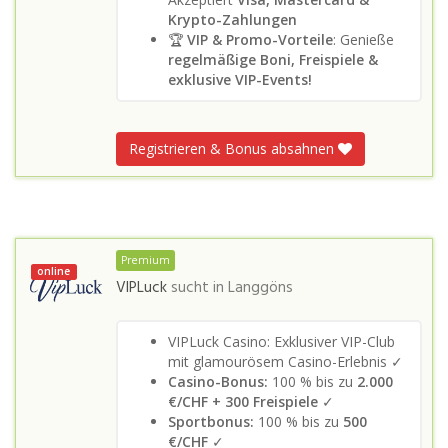
Krypto-Zahlungen
🏆
VIP & Promo-Vorteile
: Genieße
regelmäßige Boni, Freispiele &
exklusive VIP-Events!
Registrieren & Bonus absahnen
Premium
online
VIPLuck
sucht in
Langgöns
VIPLuck Casino: Exklusiver VIP-Club
mit glamourösem Casino-Erlebnis ✓
Casino-Bonus:
100 % bis zu
2.000
€/CHF + 300 Freispiele
✓
Sportbonus:
100 % bis zu
500
€/CHF
✓