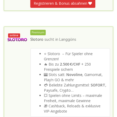
Registrieren & Bonus absahnen
Premium
online
Slotoro
sucht in
Langgöns
⭐ Slotoro – Für Spieler ohne
Grenzen!
🔥 Bis zu
2.500 €/CHF
+ 250
Freispiele sichern
🎰 Slots satt:
Novoline
, Gamomat,
Play’n GO & mehr
💳 Beliebte Zahlungsmittel:
SOFORT
,
Paysafe, Crypto…
💥 Spielen ohne Limits – maximale
Freiheit, maximale Gewinne
🎁 Cashback, Reloads & exklusive
VIP-Angebote