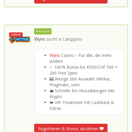
Premium
online
Wyns
sucht in
Langgöns
Wyns
Casino – Für alle, die mehr
wollen!
✨ 100 % Bonus bis €500/CHF 500 +
200 Free Spins
🎰 Riesige Slot-Auswahl: Merkur,
Pragmatic, uvm.
💼 Schnelle Ein-/Auszahlungen inkl.
Krypto
👑 VIP-Treatment mit Cashback &
Extras
Registrieren & Bonus absahnen