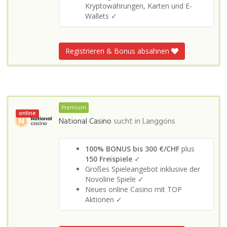
Kryptowährungen, Karten und E-
Wallets ✓
Registrieren & Bonus absahnen
Premium
online
National Casino
sucht in
Langgöns
100% BONUS bis 300 €/CHF
plus
150 Freispiele
✓
Großes Spieleangebot inklusive der
Novoline Spiele ✓
Neues online Casino mit TOP
Aktionen ✓