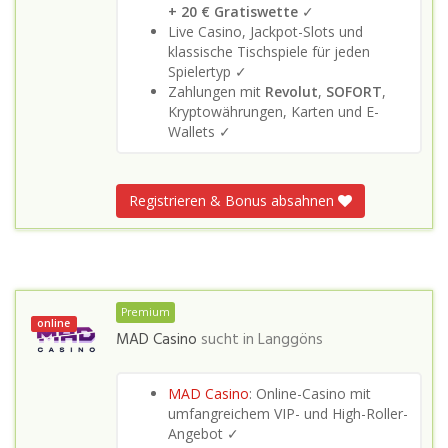
+ 20 € Gratiswette
✓
Live Casino, Jackpot-Slots und
klassische Tischspiele für jeden
Spielertyp ✓
Zahlungen mit
Revolut
,
SOFORT
,
Kryptowährungen, Karten und E-
Wallets ✓
Registrieren & Bonus absahnen
Premium
online
MAD Casino
sucht in
Langgöns
MAD Casino
: Online-Casino mit
umfangreichem VIP- und High-Roller-
Angebot ✓