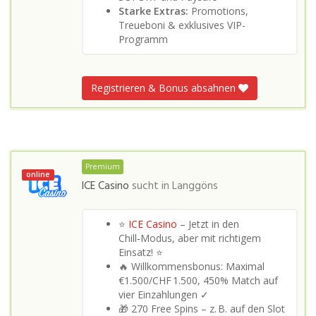
Starke Extras:
Promotions,
Treueboni & exklusives VIP-
Programm
Registrieren & Bonus absahnen
Premium
online
ICE Casino
sucht in
Langgöns
⭐
ICE Casino
– Jetzt in den
Chill‑Modus, aber mit richtigem
Einsatz! ⭐
🔥 Willkommensbonus: Maximal
€1.500/CHF 1.500, 450% Match auf
vier Einzahlungen ✓
🎁 270 Free Spins – z. B. auf den Slot