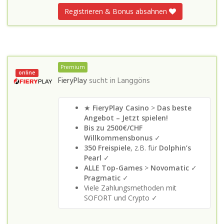
Registrieren & Bonus absahnen
Premium
online
FieryPlay
sucht in
Langgöns
★
FieryPlay Casino
>
Das beste
Angebot – Jetzt spielen!
Bis zu 2500€/CHF
Willkommensbonus
✓
350 Freispiele
, z.B. für
Dolphin’s
Pearl
✓
ALLE Top-Games
>
Novomatic
✓
Pragmatic
✓
Viele Zahlungsmethoden mit
SOFORT und Crypto ✓