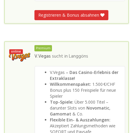
Registrieren & Bonus absahnen
Premium
online
V.Vegas
sucht in
Langgöns
V.Vegas
– Das Casino-Erlebnis der
Extraklasse!
Willkommenspaket:
1.500 €/CHF
Bonus plus 150 Freispiele für neue
Spieler
Top-Spiele:
Über 5.000 Titel –
darunter Slots von
Novomatic
,
Gamomat
& Co.
Flexible Ein- & Auszahlungen:
Akzeptiert Zahlungsmethoden wie
SOFORT und Paysafe