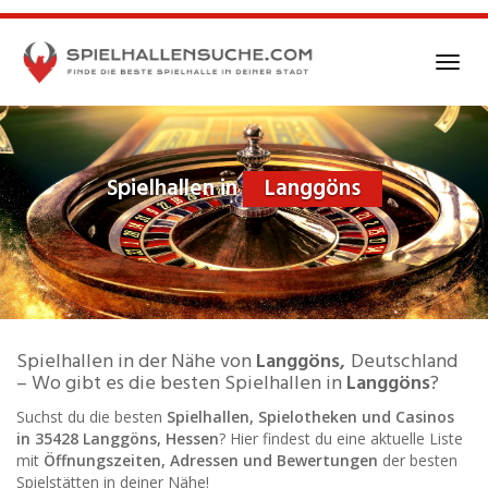
Skip
to
main
Toggl
content
navig
Spielhallen in
Langgöns
Spielhallen in der Nähe von
Langgöns,
Deutschland
– Wo gibt es die besten Spielhallen in
Langgöns
?
Suchst du die besten
Spielhallen, Spielotheken und Casinos
in 35428 Langgöns, Hessen
? Hier findest du eine aktuelle Liste
mit
Öffnungszeiten, Adressen und Bewertungen
der besten
Spielstätten in deiner Nähe!