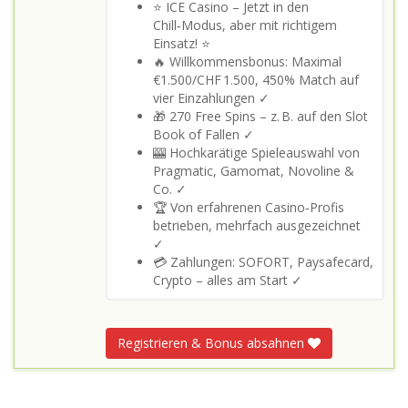
⭐ ICE Casino – Jetzt in den
Chill‑Modus, aber mit richtigem
Einsatz! ⭐
🔥 Willkommensbonus: Maximal
€1.500/CHF 1.500, 450% Match auf
vier Einzahlungen ✓
🎁 270 Free Spins – z. B. auf den Slot
Book of Fallen ✓
🎰 Hochkarätige Spieleauswahl von
Pragmatic, Gamomat, Novoline &
Co. ✓
🏆 Von erfahrenen Casino‑Profis
betrieben, mehrfach ausgezeichnet
✓
💳 Zahlungen: SOFORT, Paysafecard,
Crypto – alles am Start ✓
Registrieren & Bonus absahnen