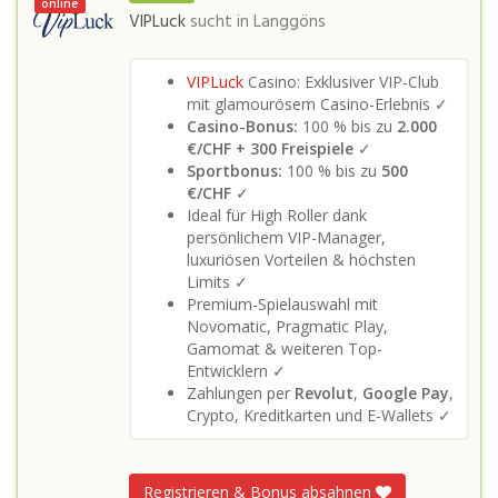
online
VIPLuck
sucht in
Langgöns
VIPLuck
Casino: Exklusiver VIP-Club
mit glamourösem Casino-Erlebnis ✓
Casino-Bonus:
100 % bis zu
2.000
€/CHF + 300 Freispiele
✓
Sportbonus:
100 % bis zu
500
€/CHF
✓
Ideal für High Roller dank
persönlichem VIP-Manager,
luxuriösen Vorteilen & höchsten
Limits ✓
Premium-Spielauswahl mit
Novomatic, Pragmatic Play,
Gamomat & weiteren Top-
Entwicklern ✓
Zahlungen per
Revolut
,
Google Pay
,
Crypto, Kreditkarten und E-Wallets ✓
Registrieren & Bonus absahnen