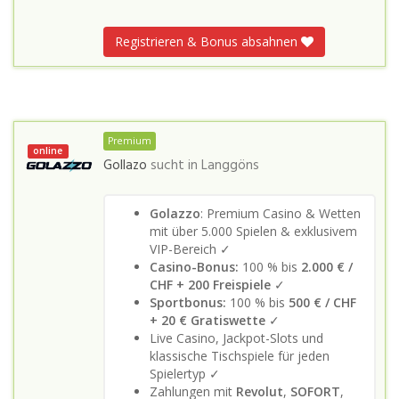
Registrieren & Bonus absahnen
Premium
online
Gollazo
sucht in
Langgöns
Golazzo
: Premium Casino & Wetten
mit über 5.000 Spielen & exklusivem
VIP-Bereich ✓
Casino-Bonus:
100 % bis
2.000 € /
CHF + 200 Freispiele
✓
Sportbonus:
100 % bis
500 € / CHF
+ 20 € Gratiswette
✓
Live Casino, Jackpot-Slots und
klassische Tischspiele für jeden
Spielertyp ✓
Zahlungen mit
Revolut
,
SOFORT
,