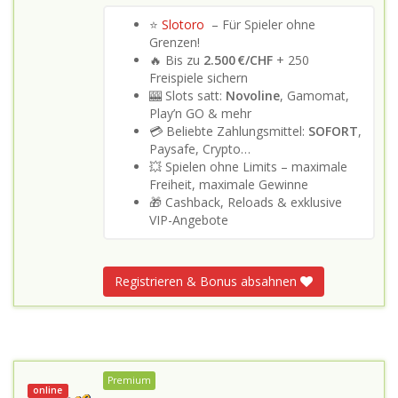
⭐
Slotoro
– Für Spieler ohne
Grenzen!
🔥 Bis zu
2.500 €/CHF
+ 250
Freispiele sichern
🎰 Slots satt:
Novoline
, Gamomat,
Play’n GO & mehr
💳 Beliebte Zahlungsmittel:
SOFORT
,
Paysafe, Crypto…
💥 Spielen ohne Limits – maximale
Freiheit, maximale Gewinne
🎁 Cashback, Reloads & exklusive
VIP-Angebote
Registrieren & Bonus absahnen
Premium
online