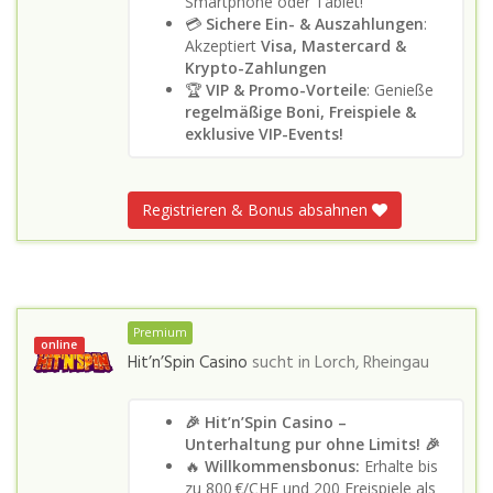
Smartphone oder Tablet!
💳
Sichere Ein- & Auszahlungen
:
Akzeptiert
Visa, Mastercard &
Krypto-Zahlungen
🏆
VIP & Promo-Vorteile
: Genieße
regelmäßige Boni, Freispiele &
exklusive VIP-Events!
Registrieren & Bonus absahnen
Premium
online
Hit’n’Spin Casino
sucht in
Lorch, Rheingau
🎉 Hit’n’Spin Casino –
Unterhaltung pur ohne Limits! 🎉
🔥
Willkommensbonus:
Erhalte bis
zu 800 €/CHF und 200 Freispiele als