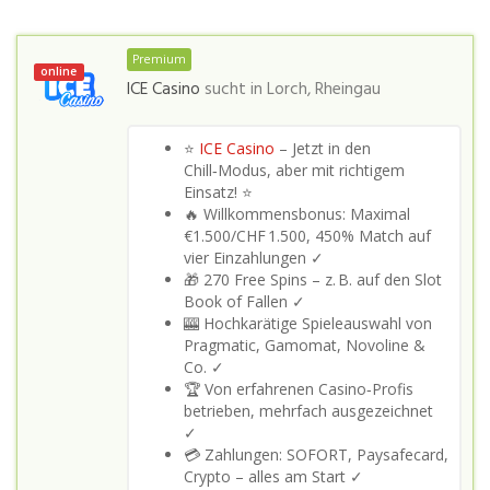
Premium
online
ICE Casino
sucht in
Lorch, Rheingau
⭐
ICE Casino
– Jetzt in den
Chill‑Modus, aber mit richtigem
Einsatz! ⭐
🔥 Willkommensbonus: Maximal
€1.500/CHF 1.500, 450% Match auf
vier Einzahlungen ✓
🎁 270 Free Spins – z. B. auf den Slot
Book of Fallen ✓
🎰 Hochkarätige Spieleauswahl von
Pragmatic, Gamomat, Novoline &
Co. ✓
🏆 Von erfahrenen Casino‑Profis
betrieben, mehrfach ausgezeichnet
✓
💳 Zahlungen: SOFORT, Paysafecard,
Crypto – alles am Start ✓