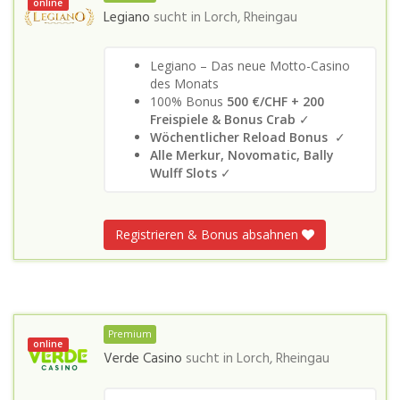
online
Legiano
sucht in
Lorch, Rheingau
Legiano – Das neue Motto-Casino
des Monats
100% Bonus
500 €/CHF + 200
Freispiele & Bonus Crab
✓
Wöchentlicher Reload Bonus
✓
Alle Merkur, Novomatic, Bally
Wulff Slots
✓
Registrieren & Bonus absahnen
Premium
online
Verde Casino
sucht in
Lorch, Rheingau