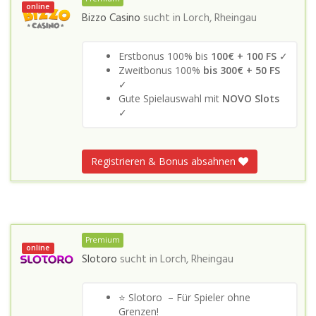
online
Bizzo Casino
sucht in
Lorch, Rheingau
Erstbonus 100% bis
100€ + 100 FS
✓
Zweitbonus 100%
bis 300€ + 50 FS
✓
Gute Spielauswahl mit
NOVO Slots
✓
Registrieren & Bonus absahnen
Premium
online
Slotoro
sucht in
Lorch, Rheingau
⭐ Slotoro – Für Spieler ohne
Grenzen!