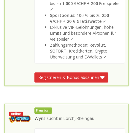
bis zu
1.000 €/CHF + 200 Freispiele
✓
Sportbonus:
100 % bis zu
250
€/CHF + 20 € Gratiswette
✓
Exklusive VIP-Belohnungen, hohe
Limits und besondere Aktionen für
Vielspieler ✓
Zahlungsmethoden:
Revolut
,
SOFORT
, Kreditkarten, Crypto,
Überweisung und E-Wallets ✓
Registrieren & Bonus absahnen
Premium
online
Wyns
sucht in
Lorch, Rheingau