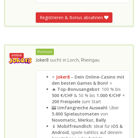
Registrieren & Bonus absahnen
Premium
online
Joker8
sucht in
Lorch, Rheingau
⭐
Joker8
– Dein Online-Casino mit
den besten Games & Boni!
⭐
🔥
Top-Bonusangebot
: 100 % bis
500 €/CHF
& 50 % bis
1.000 €/CHF
+
200 Freispiele
zum Start
🎰
Umfangreiche Auswahl
: Über
5.600 Spielautomaten
von
Novomatic, Merkur, Bally
📱
Mobilfreundlich
: Ideal für
iOS &
Android
, spiele nahtlos auf deinem