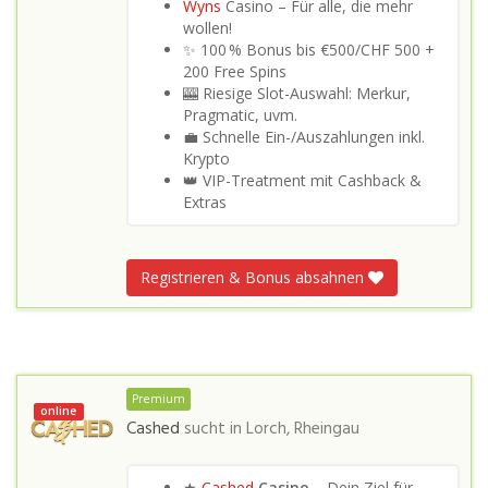
Wyns
Casino – Für alle, die mehr
wollen!
✨ 100 % Bonus bis €500/CHF 500 +
200 Free Spins
🎰 Riesige Slot-Auswahl: Merkur,
Pragmatic, uvm.
💼 Schnelle Ein-/Auszahlungen inkl.
Krypto
👑 VIP-Treatment mit Cashback &
Extras
Registrieren & Bonus absahnen
Premium
online
Cashed
sucht in
Lorch, Rheingau
★
Cashed
Casino
– Dein Ziel für