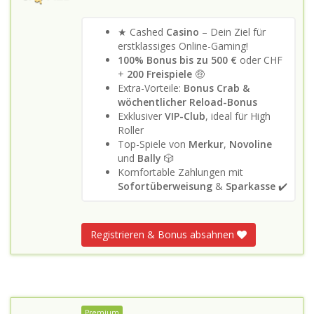
★ Cashed
Casino
– Dein Ziel für
erstklassiges Online-Gaming!
100% Bonus bis zu 500 €
oder CHF
+
200 Freispiele
🤑
Extra-Vorteile:
Bonus Crab &
wöchentlicher Reload-Bonus
Exklusiver
VIP-Club
, ideal für High
Roller
Top-Spiele von
Merkur
,
Novoline
und
Bally
🎲
Komfortable Zahlungen mit
Sofortüberweisung
&
Sparkasse
✔️
Registrieren & Bonus absahnen
Premium