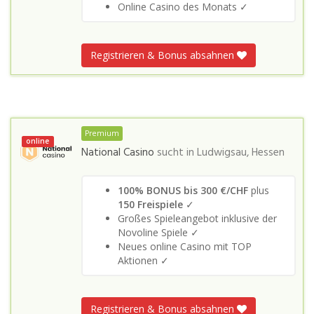
Online Casino des Monats ✓
Registrieren & Bonus absahnen
Premium
online
National Casino
sucht in
Ludwigsau, Hessen
100% BONUS bis 300 €/CHF
plus
150 Freispiele
✓
Großes Spieleangebot inklusive der
Novoline Spiele ✓
Neues online Casino mit TOP
Aktionen ✓
Registrieren & Bonus absahnen