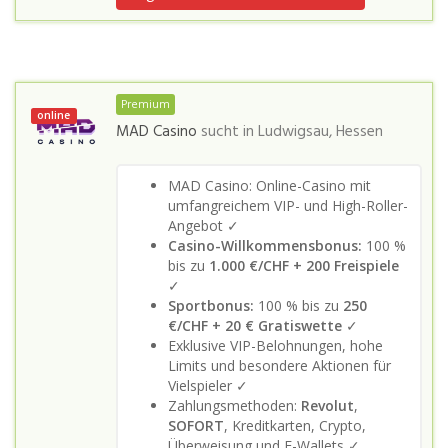
Premium
online
MAD Casino
sucht in
Ludwigsau, Hessen
MAD Casino: Online-Casino mit
umfangreichem VIP- und High-Roller-
Angebot ✓
Casino-Willkommensbonus:
100 %
bis zu
1.000 €/CHF + 200 Freispiele
✓
Sportbonus:
100 % bis zu
250
€/CHF + 20 € Gratiswette
✓
Exklusive VIP-Belohnungen, hohe
Limits und besondere Aktionen für
Vielspieler ✓
Zahlungsmethoden:
Revolut
,
SOFORT
, Kreditkarten, Crypto,
Überweisung und E-Wallets ✓