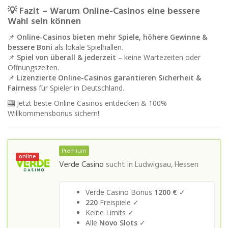
💡 Fazit – Warum Online-Casinos eine bessere
Wahl sein können
📌
Online-Casinos bieten mehr Spiele, höhere Gewinne &
bessere Boni
als lokale Spielhallen.
📌
Spiel von überall & jederzeit
– keine Wartezeiten oder
Öffnungszeiten.
📌
Lizenzierte Online-Casinos garantieren Sicherheit &
Fairness
für Spieler in Deutschland.
🎰 Jetzt beste Online Casinos entdecken & 100%
Willkommensbonus sichern!
Premium
online
Verde Casino
sucht in
Ludwigsau, Hessen
Verde Casino Bonus
1200 €
✓
220
Freispiele ✓
Keine Limits ✓
Alle
Novo Slots
✓