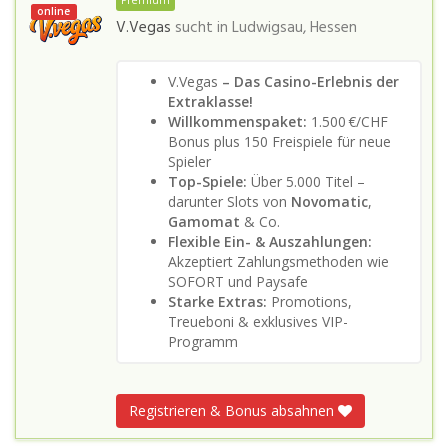
Premium
online
V.Vegas
sucht in
Ludwigsau, Hessen
V.Vegas
– Das Casino-Erlebnis der
Extraklasse!
Willkommenspaket:
1.500 €/CHF
Bonus plus 150 Freispiele für neue
Spieler
Top-Spiele:
Über 5.000 Titel –
darunter Slots von
Novomatic
,
Gamomat
& Co.
Flexible Ein- & Auszahlungen:
Akzeptiert Zahlungsmethoden wie
SOFORT und Paysafe
Starke Extras:
Promotions,
Treueboni & exklusives VIP-
Programm
Registrieren & Bonus absahnen