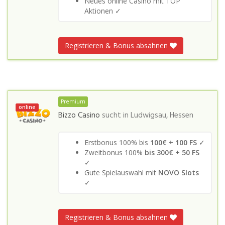
Neues online Casino mit TOP
Aktionen ✓
Registrieren & Bonus absahnen
Premium
online
Bizzo Casino
sucht in
Ludwigsau, Hessen
Erstbonus 100% bis
100€ + 100 FS
✓
Zweitbonus 100%
bis 300€ + 50 FS
✓
Gute Spielauswahl mit
NOVO Slots
✓
Registrieren & Bonus absahnen