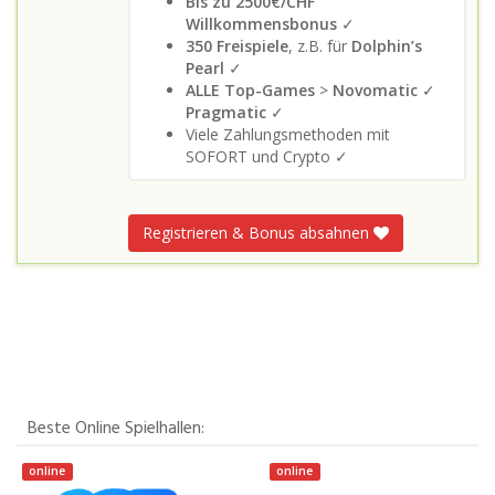
Bis zu 2500€/CHF
Willkommensbonus
✓
350 Freispiele
, z.B. für
Dolphin’s
Pearl
✓
ALLE Top-Games
>
Novomatic
✓
Pragmatic
✓
Viele Zahlungsmethoden mit
SOFORT und Crypto ✓
Registrieren & Bonus absahnen
Beste Online Spielhallen:
online
online