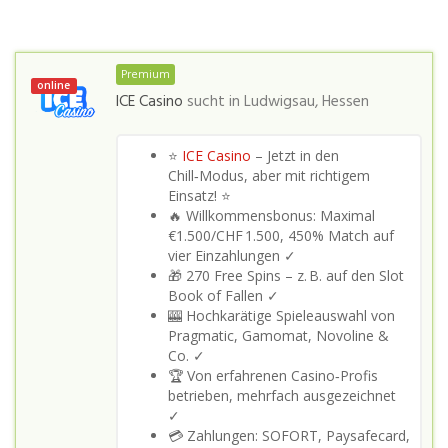
Premium
online
ICE Casino
sucht in
Ludwigsau, Hessen
⭐
ICE Casino
– Jetzt in den
Chill‑Modus, aber mit richtigem
Einsatz! ⭐
🔥 Willkommensbonus: Maximal
€1.500/CHF 1.500, 450% Match auf
vier Einzahlungen ✓
🎁 270 Free Spins – z. B. auf den Slot
Book of Fallen ✓
🎰 Hochkarätige Spieleauswahl von
Pragmatic, Gamomat, Novoline &
Co. ✓
🏆 Von erfahrenen Casino‑Profis
betrieben, mehrfach ausgezeichnet
✓
💳 Zahlungen: SOFORT, Paysafecard,