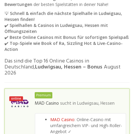
Bewertungen
der besten Spielstätten in deiner Nähe!
💡
Schnell & einfach die nächste Spielhalle in Ludwigsau,
Hessen finden!
✔️
Spielhallen & Casinos in Ludwigsau, Hessen mit
Öffnungszeiten
✔️
Beste Online Casinos mit Bonus für sofortigen Spielspaß
✔️
Top-Spiele wie Book of Ra, Sizzling Hot & Live-Casino-
Action
Das sind die Top 16 Online Casinos in
Deutschland,
Ludwigsau, Hessen – Bonus
August
2026
Premium
online
MAD Casino
sucht in
Ludwigsau, Hessen
MAD Casino
: Online-Casino mit
umfangreichem VIP- und High-Roller-
Angebot ✓