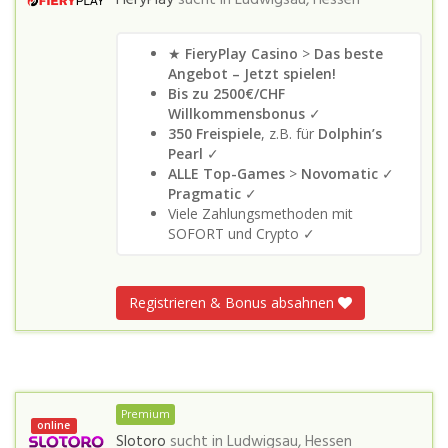
FieryPlay
sucht in
Ludwigsau, Hessen
★
FieryPlay Casino
>
Das beste
Angebot – Jetzt spielen!
Bis zu 2500€/CHF
Willkommensbonus
✓
350 Freispiele
, z.B. für
Dolphin’s
Pearl
✓
ALLE Top-Games
>
Novomatic
✓
Pragmatic
✓
Viele Zahlungsmethoden mit
SOFORT und Crypto ✓
Registrieren & Bonus absahnen
Premium
online
Slotoro
sucht in
Ludwigsau, Hessen