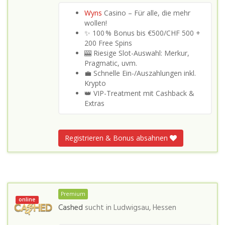
Wyns
Casino – Für alle, die mehr
wollen!
✨ 100 % Bonus bis €500/CHF 500 +
200 Free Spins
🎰 Riesige Slot-Auswahl: Merkur,
Pragmatic, uvm.
💼 Schnelle Ein-/Auszahlungen inkl.
Krypto
👑 VIP-Treatment mit Cashback &
Extras
Registrieren & Bonus absahnen
Premium
online
Cashed
sucht in
Ludwigsau, Hessen