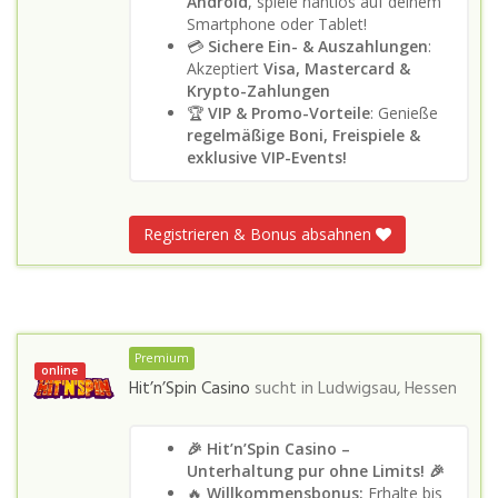
Android
, spiele nahtlos auf deinem
Smartphone oder Tablet!
💳
Sichere Ein- & Auszahlungen
:
Akzeptiert
Visa, Mastercard &
Krypto-Zahlungen
🏆
VIP & Promo-Vorteile
: Genieße
regelmäßige Boni, Freispiele &
exklusive VIP-Events!
Registrieren & Bonus absahnen
Premium
online
Hit’n’Spin Casino
sucht in
Ludwigsau, Hessen
🎉 Hit’n’Spin Casino –
Unterhaltung pur ohne Limits! 🎉
🔥
Willkommensbonus:
Erhalte bis