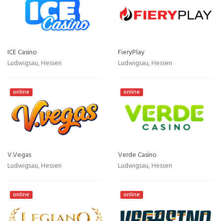
ICE Casino
FieryPlay
Ludwigsau, Hessen
Ludwigsau, Hessen
online
online
V.Vegas
Verde Casino
Ludwigsau, Hessen
Ludwigsau, Hessen
online
online