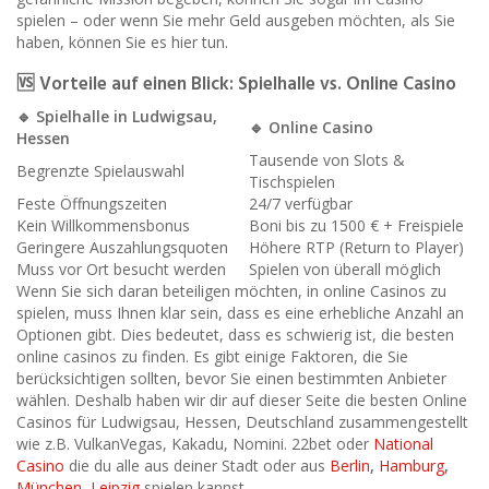
spielen – oder wenn Sie mehr Geld ausgeben möchten, als Sie
haben, können Sie es hier tun.
🆚 Vorteile auf einen Blick: Spielhalle vs. Online Casino
🔹
Spielhalle in Ludwigsau,
🔹
Online Casino
Hessen
Tausende von Slots &
Begrenzte Spielauswahl
Tischspielen
Feste Öffnungszeiten
24/7 verfügbar
Kein Willkommensbonus
Boni bis zu 1500 € + Freispiele
Geringere Auszahlungsquoten
Höhere RTP (Return to Player)
Muss vor Ort besucht werden
Spielen von überall möglich
Wenn Sie sich daran beteiligen möchten, in online Casinos zu
spielen, muss Ihnen klar sein, dass es eine erhebliche Anzahl an
Optionen gibt. Dies bedeutet, dass es schwierig ist, die besten
online casinos zu finden. Es gibt einige Faktoren, die Sie
berücksichtigen sollten, bevor Sie einen bestimmten Anbieter
wählen. Deshalb haben wir dir auf dieser Seite die besten Online
Casinos für Ludwigsau, Hessen, Deutschland zusammengestellt
wie z.B. VulkanVegas, Kakadu, Nomini. 22bet oder
National
Casino
die du alle aus deiner Stadt oder aus
Berlin
,
Hamburg
,
München,
Leipzig
spielen kannst.