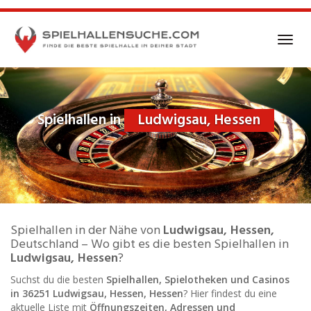
Skip
to
main
Toggl
content
navig
Spielhallen in
Ludwigsau, Hessen
Spielhallen in der Nähe von
Ludwigsau, Hessen,
Deutschland – Wo gibt es die besten Spielhallen in
Ludwigsau, Hessen
?
Suchst du die besten
Spielhallen, Spielotheken und Casinos
in 36251 Ludwigsau, Hessen, Hessen
? Hier findest du eine
aktuelle Liste mit
Öffnungszeiten, Adressen und