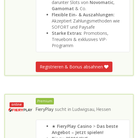
darunter Slots von
Novomatic
,
Gamomat
& Co.
Flexible Ein- & Auszahlungen:
Akzeptiert Zahlungsmethoden wie
SOFORT und Paysafe
Starke Extras:
Promotions,
Treueboni & exklusives VIP-
Programm
Registrieren & Bonus absahnen
Premium
online
FieryPlay
sucht in
Ludwigsau, Hessen
★
FieryPlay Casino
>
Das beste
Angebot – Jetzt spielen!