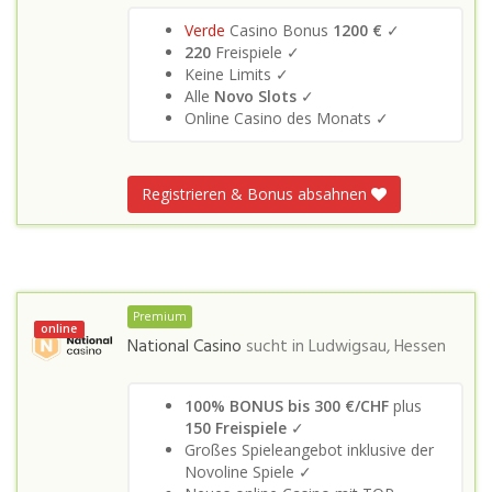
Verde
Casino Bonus
1200 €
✓
220
Freispiele ✓
Keine Limits ✓
Alle
Novo Slots
✓
Online Casino des Monats ✓
Registrieren & Bonus absahnen
Premium
online
National Casino
sucht in
Ludwigsau, Hessen
100% BONUS bis 300 €/CHF
plus
150 Freispiele
✓
Großes Spieleangebot inklusive der
Novoline Spiele ✓