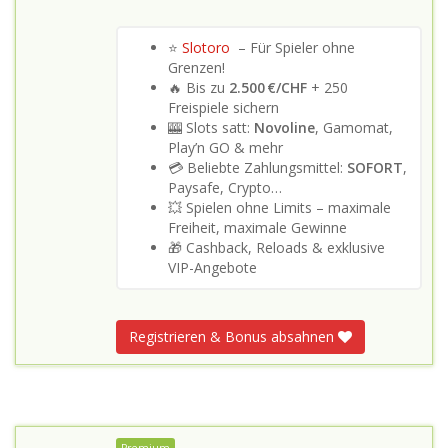
⭐
Slotoro
– Für Spieler ohne
Grenzen!
🔥 Bis zu
2.500 €/CHF
+ 250
Freispiele sichern
🎰 Slots satt:
Novoline
, Gamomat,
Play’n GO & mehr
💳 Beliebte Zahlungsmittel:
SOFORT
,
Paysafe, Crypto…
💥 Spielen ohne Limits – maximale
Freiheit, maximale Gewinne
🎁 Cashback, Reloads & exklusive
VIP-Angebote
Registrieren & Bonus absahnen