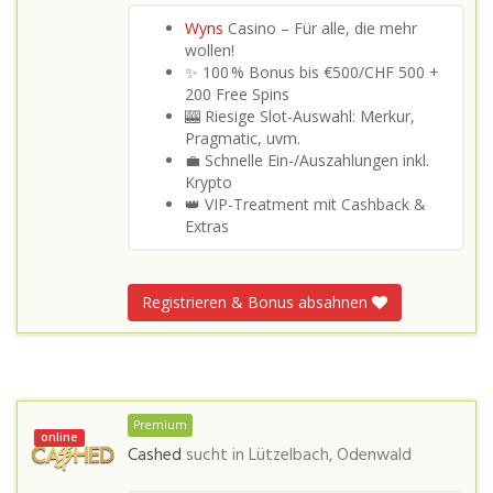
Wyns
Casino – Für alle, die mehr
wollen!
✨ 100 % Bonus bis €500/CHF 500 +
200 Free Spins
🎰 Riesige Slot-Auswahl: Merkur,
Pragmatic, uvm.
💼 Schnelle Ein-/Auszahlungen inkl.
Krypto
👑 VIP-Treatment mit Cashback &
Extras
Registrieren & Bonus absahnen
Premium
online
Cashed
sucht in
Lützelbach, Odenwald