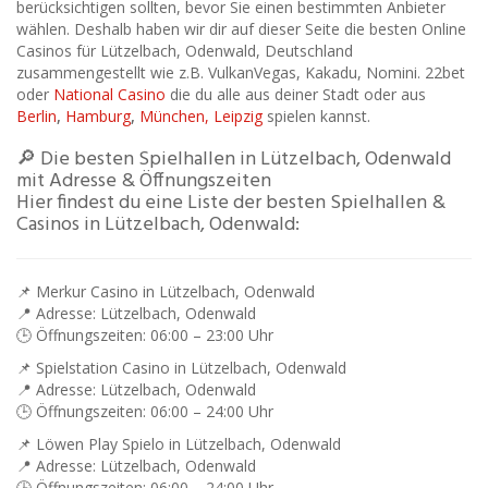
berücksichtigen sollten, bevor Sie einen bestimmten Anbieter
wählen. Deshalb haben wir dir auf dieser Seite die besten Online
Casinos für Lützelbach, Odenwald, Deutschland
zusammengestellt wie z.B. VulkanVegas, Kakadu, Nomini. 22bet
oder
National Casino
die du alle aus deiner Stadt oder aus
Berlin
,
Hamburg
,
München,
Leipzig
spielen kannst.
🔎 Die besten Spielhallen in Lützelbach, Odenwald
mit Adresse & Öffnungszeiten
Hier findest du eine Liste der besten Spielhallen &
Casinos in Lützelbach, Odenwald:
📌 Merkur Casino in Lützelbach, Odenwald
📍 Adresse: Lützelbach, Odenwald
🕒 Öffnungszeiten: 06:00 – 23:00 Uhr
📌 Spielstation Casino in Lützelbach, Odenwald
📍 Adresse: Lützelbach, Odenwald
🕒 Öffnungszeiten: 06:00 – 24:00 Uhr
📌 Löwen Play Spielo in Lützelbach, Odenwald
📍 Adresse: Lützelbach, Odenwald
🕒 Öffnungszeiten: 06:00 – 24:00 Uhr