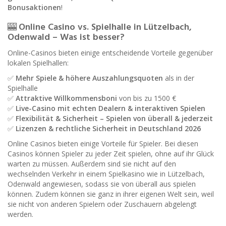
Bonusaktionen
!
🎰
Online Casino vs. Spielhalle in Lützelbach,
Odenwald – Was ist besser?
Online-Casinos bieten einige entscheidende Vorteile gegenüber
lokalen Spielhallen:
✅
Mehr Spiele & höhere Auszahlungsquoten
als in der
Spielhalle
✅
Attraktive Willkommensboni
von bis zu 1500 €
✅
Live-Casino mit echten Dealern & interaktiven Spielen
✅
Flexibilität & Sicherheit – Spielen von überall & jederzeit
✅
Lizenzen & rechtliche Sicherheit in Deutschland 2026
Online Casinos bieten einige Vorteile für Spieler. Bei diesen
Casinos können Spieler zu jeder Zeit spielen, ohne auf ihr Glück
warten zu müssen. Außerdem sind sie nicht auf den
wechselnden Verkehr in einem Spielkasino wie in Lützelbach,
Odenwald angewiesen, sodass sie von überall aus spielen
können. Zudem können sie ganz in ihrer eigenen Welt sein, weil
sie nicht von anderen Spielern oder Zuschauern abgelengt
werden.