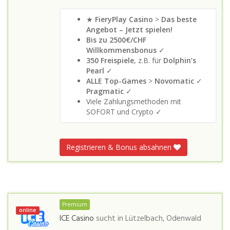
★
FieryPlay Casino
>
Das beste
Angebot – Jetzt spielen!
Bis zu 2500€/CHF
Willkommensbonus
✓
350 Freispiele
, z.B. für
Dolphin’s
Pearl
✓
ALLE Top-Games
>
Novomatic
✓
Pragmatic
✓
Viele Zahlungsmethoden mit
SOFORT und Crypto ✓
Registrieren & Bonus absahnen
Premium
online
ICE Casino
sucht in
Lützelbach, Odenwald