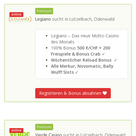
Premium
online
Legiano
sucht in
Lützelbach, Odenwald
Legiano – Das neue Motto-Casino
des Monats
100% Bonus
500 €/CHF + 200
Freispiele & Bonus Crab
✓
Wöchentlicher Reload Bonus
✓
Alle Merkur, Novomatic, Bally
Wulff Slots
✓
Registrieren & Bonus absahnen
Premium
online
Verde Casino
sucht in
Lützelbach, Odenwald