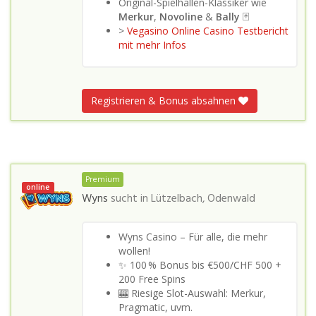
Original-Spielhallen-Klassiker wie
Merkur
,
Novoline
&
Bally
🃏
>
Vegasino Online Casino Testbericht
mit mehr Infos
Registrieren & Bonus absahnen
Premium
online
Wyns
sucht in
Lützelbach, Odenwald
Wyns Casino – Für alle, die mehr
wollen!
✨ 100 % Bonus bis €500/CHF 500 +
200 Free Spins
🎰 Riesige Slot-Auswahl: Merkur,
Pragmatic, uvm.