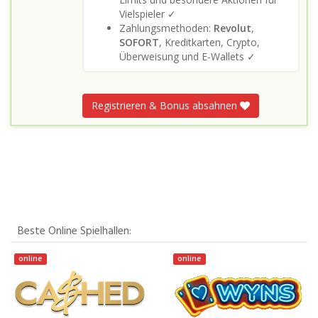
Vielspieler ✓
Zahlungsmethoden:
Revolut
,
SOFORT
, Kreditkarten, Crypto,
Überweisung und E-Wallets ✓
Registrieren & Bonus absahnen
Beste Online Spielhallen:
online
online