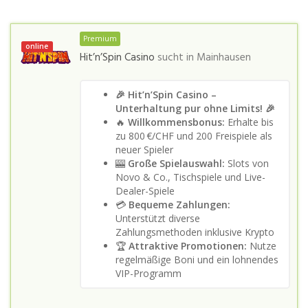
Premium
online
Hit’n’Spin Casino
sucht in
Mainhausen
🎉 Hit’n’Spin Casino –
Unterhaltung pur ohne Limits! 🎉
🔥
Willkommensbonus:
Erhalte bis
zu 800 €/CHF und 200 Freispiele als
neuer Spieler
🎰
Große Spielauswahl:
Slots von
Novo & Co., Tischspiele und Live-
Dealer-Spiele
💳
Bequeme Zahlungen:
Unterstützt diverse
Zahlungsmethoden inklusive Krypto
🏆
Attraktive Promotionen:
Nutze
regelmäßige Boni und ein lohnendes
VIP-Programm