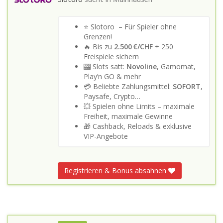
Slotoro
sucht in
Mainhausen
⭐ Slotoro – Für Spieler ohne
Grenzen!
🔥 Bis zu
2.500 €/CHF
+ 250
Freispiele sichern
🎰 Slots satt:
Novoline
, Gamomat,
Play’n GO & mehr
💳 Beliebte Zahlungsmittel:
SOFORT
,
Paysafe, Crypto…
💥 Spielen ohne Limits – maximale
Freiheit, maximale Gewinne
🎁 Cashback, Reloads & exklusive
VIP-Angebote
Registrieren & Bonus absahnen