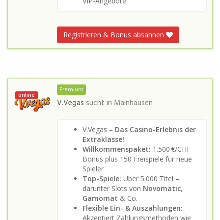
VIP-Angebote
Registrieren & Bonus absahnen
Premium
online
V.Vegas
sucht in
Mainhausen
V.Vegas
– Das Casino-Erlebnis der
Extraklasse!
Willkommenspaket:
1.500 €/CHF
Bonus plus 150 Freispiele für neue
Spieler
Top-Spiele:
Über 5.000 Titel –
darunter Slots von
Novomatic
,
Gamomat
& Co.
Flexible Ein- & Auszahlungen:
Akzeptiert Zahlungsmethoden wie