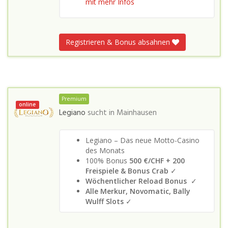
mit mehr Infos
Registrieren & Bonus absahnen
Premium
online
Legiano
sucht in
Mainhausen
Legiano – Das neue Motto-Casino
des Monats
100% Bonus
500 €/CHF + 200
Freispiele & Bonus Crab
✓
Wöchentlicher Reload Bonus
✓
Alle Merkur, Novomatic, Bally
Wulff Slots
✓