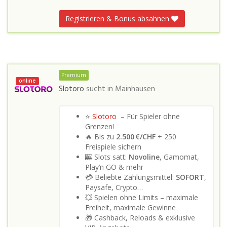
Registrieren & Bonus absahnen
Premium
online
Slotoro
sucht in
Mainhausen
⭐
Slotoro
– Für Spieler ohne
Grenzen!
🔥 Bis zu
2.500 €/CHF
+ 250
Freispiele sichern
🎰 Slots satt:
Novoline
, Gamomat,
Play’n GO & mehr
💳 Beliebte Zahlungsmittel:
SOFORT
,
Paysafe, Crypto…
💥 Spielen ohne Limits – maximale
Freiheit, maximale Gewinne
🎁 Cashback, Reloads & exklusive