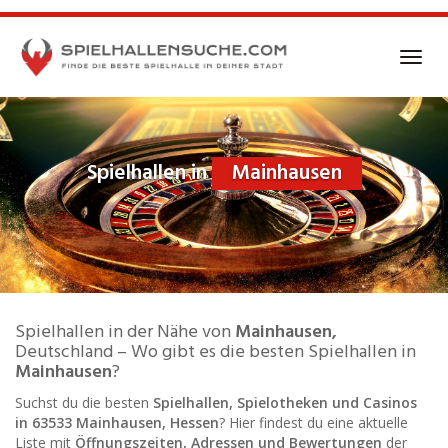
Skip
to
main
Toggl
content
navig
Spielhallen in
Mainhausen
Spielhallen in der Nähe von
Mainhausen,
Deutschland – Wo gibt es die besten Spielhallen in
Mainhausen
?
Suchst du die besten
Spielhallen, Spielotheken und Casinos
in 63533 Mainhausen, Hessen
? Hier findest du eine aktuelle
Liste mit
Öffnungszeiten, Adressen und Bewertungen
der