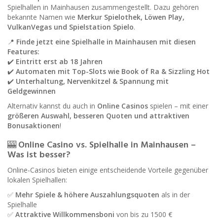
Spielhallen in Mainhausen zusammengestellt. Dazu gehören
bekannte Namen wie
Merkur Spielothek, Löwen Play,
VulkanVegas und Spielstation Spielo
.
📍
Finde jetzt eine Spielhalle in Mainhausen mit diesen
Features:
✔️
Eintritt erst ab 18 Jahren
✔️
Automaten mit Top-Slots wie Book of Ra & Sizzling Hot
✔️
Unterhaltung, Nervenkitzel & Spannung mit
Geldgewinnen
Alternativ kannst du auch in
Online Casinos
spielen – mit einer
größeren Auswahl, besseren Quoten und attraktiven
Bonusaktionen
!
🎰
Online Casino vs. Spielhalle in Mainhausen –
Was ist besser?
Online-Casinos bieten einige entscheidende Vorteile gegenüber
lokalen Spielhallen:
✅
Mehr Spiele & höhere Auszahlungsquoten
als in der
Spielhalle
✅
Attraktive Willkommensboni
von bis zu 1500 €