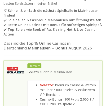
besten Spielstätten in deiner Nähe!
💡
Schnell & einfach die nächste Spielhalle in Mainhausen
finden!
✔️
Spielhallen & Casinos in Mainhausen mit Öffnungszeiten
✔️
Beste Online Casinos mit Bonus für sofortigen Spielspaß
✔️
Top-Spiele wie Book of Ra, Sizzling Hot & Live-Casino-
Action
Das sind die Top 16 Online Casinos in
Deutschland,
Mainhausen – Bonus
August 2026
Premium
online
Gollazo
sucht in
Mainhausen
Golazzo
: Premium Casino & Wetten
mit über 5.000 Spielen & exklusivem
VIP-Bereich ✓
Casino-Bonus:
100 % bis
2.000 € /
CHF + 200 Freispiele
✓