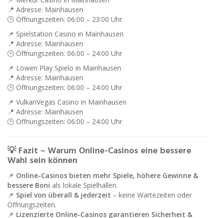
📍 Adresse: Mainhausen
🕒 Öffnungszeiten: 06:00 – 23:00 Uhr
📌 Spielstation Casino in Mainhausen
📍 Adresse: Mainhausen
🕒 Öffnungszeiten: 06:00 – 24:00 Uhr
📌 Löwen Play Spielo in Mainhausen
📍 Adresse: Mainhausen
🕒 Öffnungszeiten: 06:00 – 24:00 Uhr
📌 VulkanVegas Casino in Mainhausen
📍 Adresse: Mainhausen
🕒 Öffnungszeiten: 06:00 – 24:00 Uhr
💡 Fazit – Warum Online-Casinos eine bessere
Wahl sein können
📌
Online-Casinos bieten mehr Spiele, höhere Gewinne &
bessere Boni
als lokale Spielhallen.
📌
Spiel von überall & jederzeit
– keine Wartezeiten oder
Öffnungszeiten.
📌
Lizenzierte Online-Casinos garantieren Sicherheit &