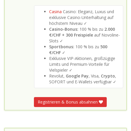
Casina
Casino: Eleganz, Luxus und
exklusive Casino-Unterhaltung auf
höchstem Niveau ✓
Casino-Bonus:
100 % bis zu
2.000
€/CHF + 300 Freispiele
auf Novoline-
Slots ✓
Sportbonus:
100 % bis zu
500
€/CHF
✓
Exklusive VIP-Aktionen, großzügige
Limits und Premium-Vorteile für
Vielspieler ✓
Revolut,
Google Pay
, Visa,
Crypto
,
SOFORT und E-Wallets verfügbar ✓
Registrieren & Bonus absahnen