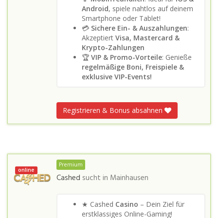
Android
, spiele nahtlos auf deinem
Smartphone oder Tablet!
💳
Sichere Ein- & Auszahlungen
:
Akzeptiert
Visa, Mastercard &
Krypto-Zahlungen
🏆
VIP & Promo-Vorteile
: Genieße
regelmäßige Boni, Freispiele &
exklusive VIP-Events!
Registrieren & Bonus absahnen
Premium
online
Cashed
sucht in
Mainhausen
★ Cashed
Casino
– Dein Ziel für
erstklassiges Online-Gaming!