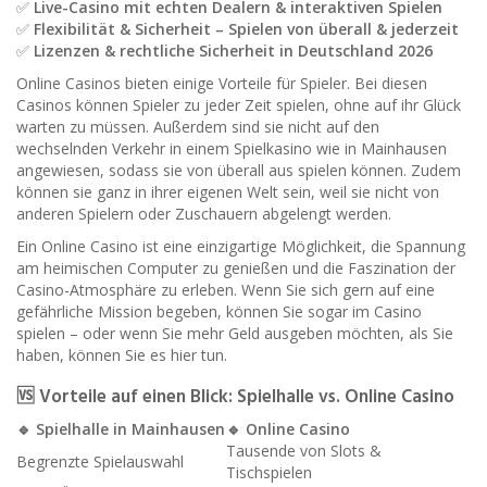
✅
Live-Casino mit echten Dealern & interaktiven Spielen
✅
Flexibilität & Sicherheit – Spielen von überall & jederzeit
✅
Lizenzen & rechtliche Sicherheit in Deutschland 2026
Online Casinos bieten einige Vorteile für Spieler. Bei diesen
Casinos können Spieler zu jeder Zeit spielen, ohne auf ihr Glück
warten zu müssen. Außerdem sind sie nicht auf den
wechselnden Verkehr in einem Spielkasino wie in Mainhausen
angewiesen, sodass sie von überall aus spielen können. Zudem
können sie ganz in ihrer eigenen Welt sein, weil sie nicht von
anderen Spielern oder Zuschauern abgelengt werden.
Ein Online Casino ist eine einzigartige Möglichkeit, die Spannung
am heimischen Computer zu genießen und die Faszination der
Casino-Atmosphäre zu erleben. Wenn Sie sich gern auf eine
gefährliche Mission begeben, können Sie sogar im Casino
spielen – oder wenn Sie mehr Geld ausgeben möchten, als Sie
haben, können Sie es hier tun.
🆚 Vorteile auf einen Blick: Spielhalle vs. Online Casino
🔹
Spielhalle in Mainhausen
🔹
Online Casino
Tausende von Slots &
Begrenzte Spielauswahl
Tischspielen