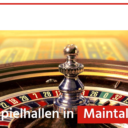
pielhallen in
Mainta