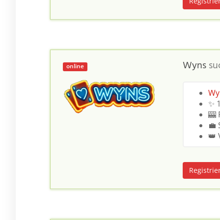
Registri
Wyns
su
online
Wy
✨ 1
🎰 
💼 
👑 
Registri