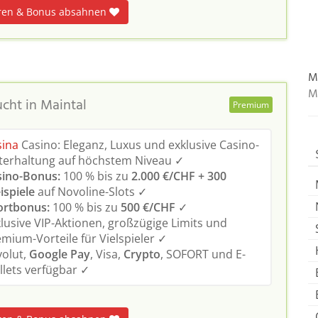
eren & Bonus absahnen
M
M
ucht in
Maintal
Premium
sina
Casino: Eleganz, Luxus und exklusive Casino-
terhaltung auf höchstem Niveau ✓
sino-Bonus:
100 % bis zu
2.000 €/CHF + 300
ispiele
auf Novoline-Slots ✓
ortbonus:
100 % bis zu
500 €/CHF
✓
lusive VIP-Aktionen, großzügige Limits und
mium-Vorteile für Vielspieler ✓
volut,
Google Pay
, Visa,
Crypto
, SOFORT und E-
lets verfügbar ✓