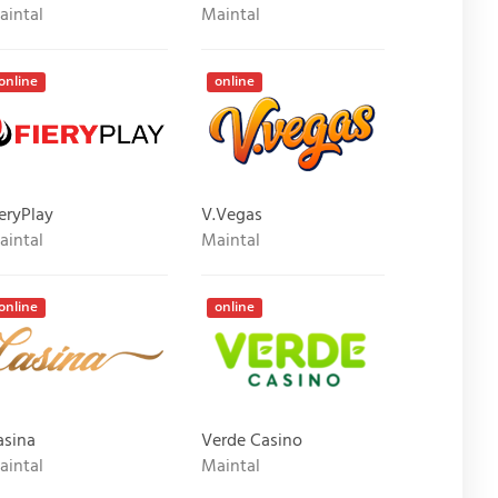
aintal
Maintal
online
online
eryPlay
V.Vegas
aintal
Maintal
online
online
asina
Verde Casino
aintal
Maintal