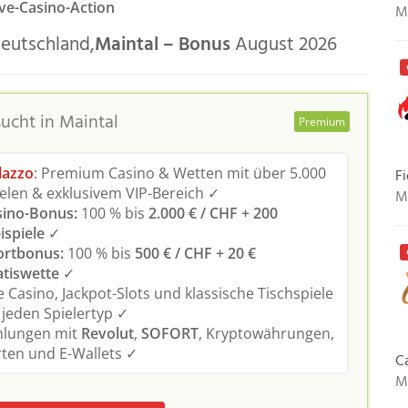
ive-Casino-Action
M
Deutschland,
Maintal – Bonus
August 2026
sucht in
Maintal
Premium
lazzo
: Premium Casino & Wetten mit über 5.000
Fi
elen & exklusivem VIP-Bereich ✓
M
sino-Bonus:
100 % bis
2.000 € / CHF + 200
ispiele
✓
ortbonus:
100 % bis
500 € / CHF + 20 €
atiswette
✓
e Casino, Jackpot-Slots und klassische Tischspiele
 jeden Spielertyp ✓
hlungen mit
Revolut
,
SOFORT
, Kryptowährungen,
ten und E-Wallets ✓
C
M