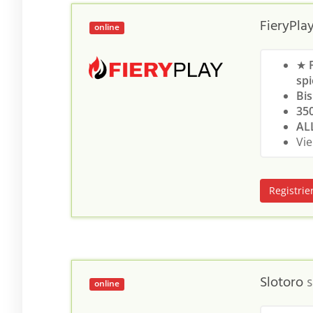
FieryPla
online
★
spi
Bi
350
AL
Vi
Registri
Slotoro
s
online