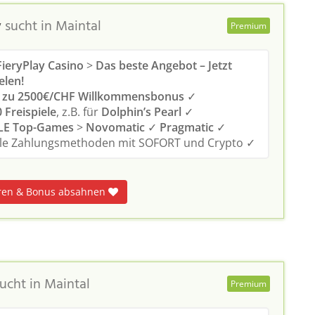
y
sucht in
Maintal
Premium
FieryPlay Casino
>
Das beste Angebot – Jetzt
elen!
s zu 2500€/CHF Willkommensbonus
✓
 Freispiele
, z.B. für
Dolphin’s Pearl
✓
LE Top-Games
>
Novomatic
✓
Pragmatic
✓
ele Zahlungsmethoden mit SOFORT und Crypto ✓
eren & Bonus absahnen
ucht in
Maintal
Premium