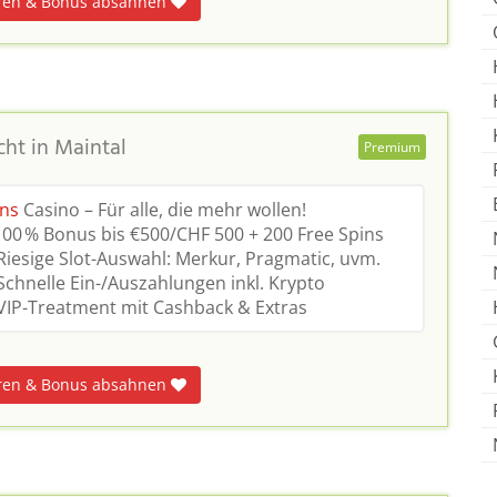
eren & Bonus absahnen
cht in
Maintal
Premium
ns
Casino – Für alle, die mehr wollen!
00 % Bonus bis €500/CHF 500 + 200 Free Spins
Riesige Slot-Auswahl: Merkur, Pragmatic, uvm.
Schnelle Ein-/Auszahlungen inkl. Krypto
VIP-Treatment mit Cashback & Extras
eren & Bonus absahnen