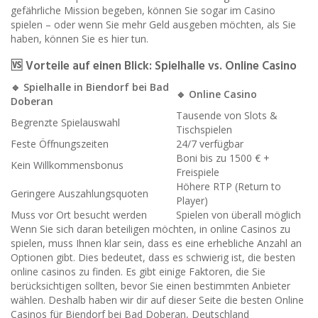
gefährliche Mission begeben, können Sie sogar im Casino
spielen – oder wenn Sie mehr Geld ausgeben möchten, als Sie
haben, können Sie es hier tun.
🆚 Vorteile auf einen Blick: Spielhalle vs. Online Casino
🔹
Spielhalle in Biendorf bei Bad
🔹
Online Casino
Doberan
Tausende von Slots &
Begrenzte Spielauswahl
Tischspielen
Feste Öffnungszeiten
24/7 verfügbar
Boni bis zu 1500 € +
Kein Willkommensbonus
Freispiele
Höhere RTP (Return to
Geringere Auszahlungsquoten
Player)
Muss vor Ort besucht werden
Spielen von überall möglich
Wenn Sie sich daran beteiligen möchten, in online Casinos zu
spielen, muss Ihnen klar sein, dass es eine erhebliche Anzahl an
Optionen gibt. Dies bedeutet, dass es schwierig ist, die besten
online casinos zu finden. Es gibt einige Faktoren, die Sie
berücksichtigen sollten, bevor Sie einen bestimmten Anbieter
wählen. Deshalb haben wir dir auf dieser Seite die besten Online
Casinos für Biendorf bei Bad Doberan, Deutschland