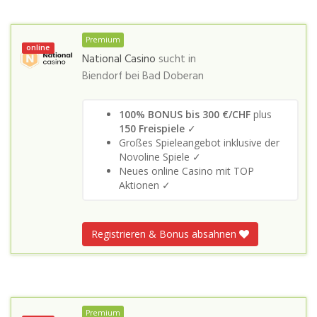
Premium
online
National Casino
sucht in
Biendorf bei Bad Doberan
100% BONUS bis 300 €/CHF
plus
150 Freispiele
✓
Großes Spieleangebot inklusive der
Novoline Spiele ✓
Neues online Casino mit TOP
Aktionen ✓
Registrieren & Bonus absahnen
Premium