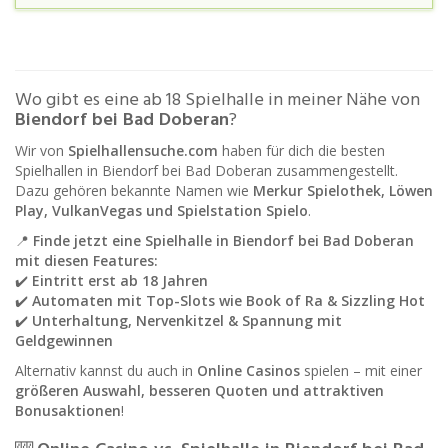
Wo gibt es eine ab 18 Spielhalle in meiner Nähe von
Biendorf bei Bad Doberan
?
Wir von
Spielhallensuche.com
haben für dich die besten
Spielhallen in Biendorf bei Bad Doberan zusammengestellt.
Dazu gehören bekannte Namen wie
Merkur Spielothek, Löwen
Play, VulkanVegas und Spielstation Spielo
.
📍
Finde jetzt eine Spielhalle in Biendorf bei Bad Doberan
mit diesen Features:
✔️
Eintritt erst ab 18 Jahren
✔️
Automaten mit Top-Slots wie Book of Ra & Sizzling Hot
✔️
Unterhaltung, Nervenkitzel & Spannung mit
Geldgewinnen
Alternativ kannst du auch in
Online Casinos
spielen – mit einer
größeren Auswahl, besseren Quoten und attraktiven
Bonusaktionen
!