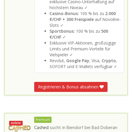
exklusive Casino-Unterhaltung auf
höchstem Niveau ✓
Casino-Bonus:
100 % bis zu
2.000
€/CHF + 300 Freispiele
auf Novoline-
Slots ✓
Sportbonus:
100 % bis zu
500
€/CHF
✓
Exklusive VIP-Aktionen, großzügige
Limits und Premium-Vorteile für
Vielspieler ✓
Revolut,
Google Pay
, Visa,
Crypto
,
SOFORT und E-Wallets verfügbar ✓
Registrieren & Bonus absahnen
Premium
online
Cashed
sucht in
Biendorf bei Bad Doberan