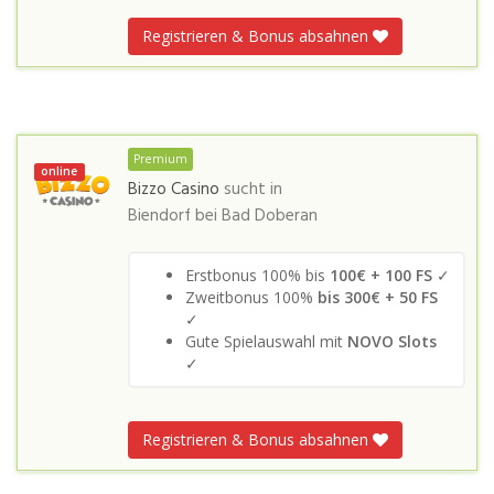
Registrieren & Bonus absahnen
Premium
online
Bizzo Casino
sucht in
Biendorf bei Bad Doberan
Erstbonus 100% bis
100€ + 100 FS
✓
Zweitbonus 100%
bis 300€ + 50 FS
✓
Gute Spielauswahl mit
NOVO Slots
✓
Registrieren & Bonus absahnen