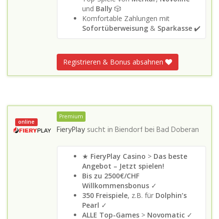
und
Bally
🎲
Komfortable Zahlungen mit
Sofortüberweisung
&
Sparkasse
✔️
Registrieren & Bonus absahnen
Premium
online
FieryPlay
sucht in
Biendorf bei Bad Doberan
★
FieryPlay Casino
>
Das beste
Angebot – Jetzt spielen!
Bis zu 2500€/CHF
Willkommensbonus
✓
350 Freispiele
, z.B. für
Dolphin’s
Pearl
✓
ALLE Top-Games
>
Novomatic
✓