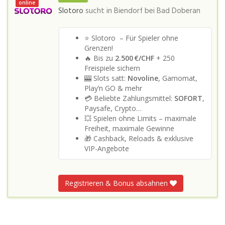
online
Slotoro
sucht in
Biendorf bei Bad Doberan
⭐ Slotoro – Für Spieler ohne
Grenzen!
🔥 Bis zu
2.500 €/CHF
+ 250
Freispiele sichern
🎰 Slots satt:
Novoline
, Gamomat,
Play’n GO & mehr
💳 Beliebte Zahlungsmittel:
SOFORT
,
Paysafe, Crypto…
💥 Spielen ohne Limits – maximale
Freiheit, maximale Gewinne
🎁 Cashback, Reloads & exklusive
VIP-Angebote
Registrieren & Bonus absahnen