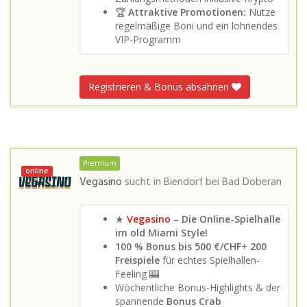
🏆
Attraktive Promotionen:
Nutze
regelmäßige Boni und ein lohnendes
VIP-Programm
Registrieren & Bonus absahnen
Premium
online
Vegasino
sucht in
Biendorf bei Bad Doberan
★
Vegasino
– Die Online-Spielhalle
im old Miami Style!
100 % Bonus bis 500 €/CHF
+
200
Freispiele
für echtes Spielhallen-
Feeling 🎰
Wöchentliche Bonus-Highlights & der
spannende
Bonus Crab