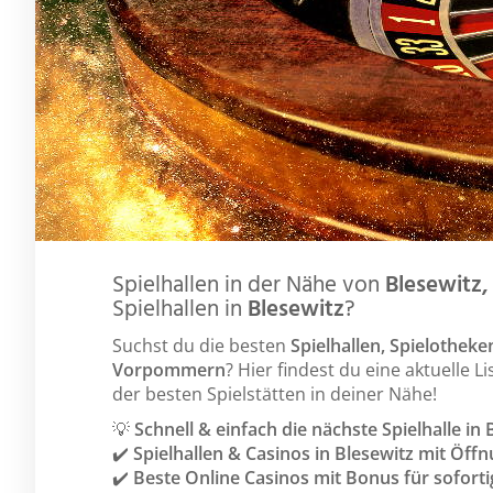
Spielhallen in der Nähe von
Blesewitz
Spielhallen in
Blesewitz
?
Suchst du die besten
Spielhallen, Spielothek
Vorpommern
? Hier findest du eine aktuelle L
der besten Spielstätten in deiner Nähe!
💡
Schnell & einfach die nächste Spielhalle in 
✔️
Spielhallen & Casinos in Blesewitz mit Öff
✔️
Beste Online Casinos mit Bonus für sofort