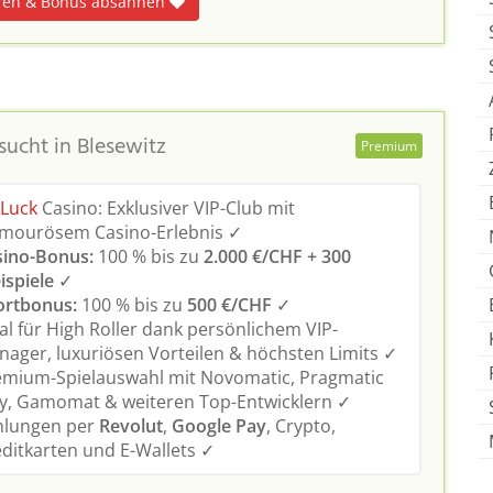
eren & Bonus absahnen
sucht in
Blesewitz
Premium
PLuck
Casino: Exklusiver VIP-Club mit
amourösem Casino-Erlebnis ✓
sino-Bonus:
100 % bis zu
2.000 €/CHF + 300
ispiele
✓
ortbonus:
100 % bis zu
500 €/CHF
✓
al für High Roller dank persönlichem VIP-
ager, luxuriösen Vorteilen & höchsten Limits ✓
emium-Spielauswahl mit Novomatic, Pragmatic
ay, Gamomat & weiteren Top-Entwicklern ✓
hlungen per
Revolut
,
Google Pay
, Crypto,
ditkarten und E-Wallets ✓