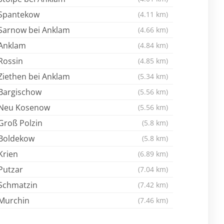
Spantekow
(4.11 km)
Sarnow bei Anklam
(4.66 km)
Anklam
(4.84 km)
Rossin
(4.85 km)
Ziethen bei Anklam
(5.34 km)
Bargischow
(5.56 km)
Neu Kosenow
(5.56 km)
Groß Polzin
(5.8 km)
Boldekow
(5.8 km)
Krien
(6.89 km)
Putzar
(7.04 km)
Schmatzin
(7.42 km)
Murchin
(7.46 km)