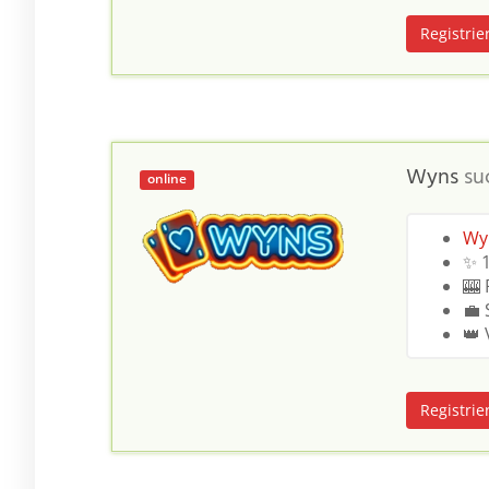
Registri
Wyns
su
online
Wy
✨ 1
🎰 
💼 
👑 
Registri