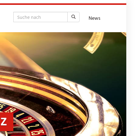
News
tz