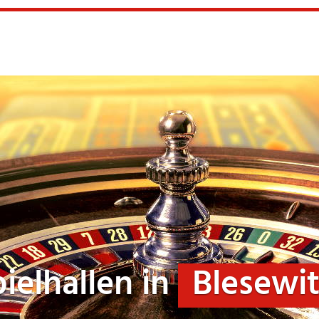
ielhallen in
Blesewi