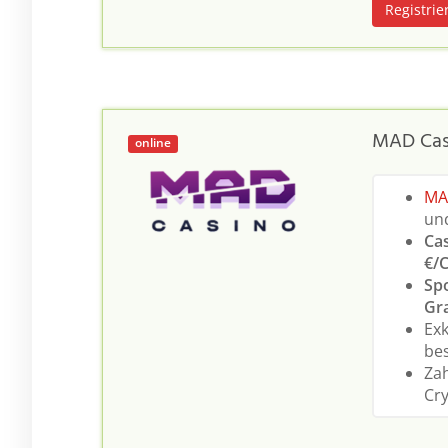
Registri
MAD Cas
online
MA
un
Ca
€/C
Sp
Gr
Exk
bes
Za
Cr