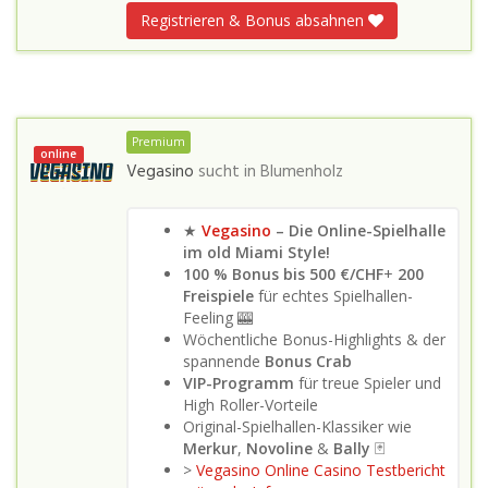
Registrieren & Bonus absahnen
Premium
online
Vegasino
sucht in
Blumenholz
★
Vegasino
– Die Online-Spielhalle
im old Miami Style!
100 % Bonus bis 500 €/CHF
+
200
Freispiele
für echtes Spielhallen-
Feeling 🎰
Wöchentliche Bonus-Highlights & der
spannende
Bonus Crab
VIP-Programm
für treue Spieler und
High Roller-Vorteile
Original-Spielhallen-Klassiker wie
Merkur
,
Novoline
&
Bally
🃏
>
Vegasino Online Casino Testbericht