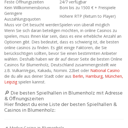
Feste Öffnungszeiten
24/7 verfügbar
Kein Willkommensbonus
Boni bis zu 1500 € + Freispiele
Geringere
Höhere RTP (Return to Player)
Auszahlungsquoten
Muss vor Ort besucht werden
Spielen von überall möglich
Wenn Sie sich daran beteiligen möchten, in online Casinos zu
spielen, muss Ihnen klar sein, dass es eine erhebliche Anzahl an
Optionen gibt. Dies bedeutet, dass es schwierig ist, die besten
online casinos zu finden. Es gibt einige Faktoren, die Sie
berücksichtigen sollten, bevor Sie einen bestimmten Anbieter
wählen. Deshalb haben wir dir auf dieser Seite die besten Online
Casinos für Blumenholz, Deutschland zusammengestellt wie
z.B. VulkanVegas, Kakadu, Nomini. 22bet oder
National Casino
die du alle aus deiner Stadt oder aus
Berlin
,
Hamburg
,
München,
Leipzig
spielen kannst.
🔎 Die besten Spielhallen in Blumenholz mit Adresse
& Öffnungszeiten
Hier findest du eine Liste der besten Spielhallen &
Casinos in Blumenholz:
📌 Merkur Casino in Blumenholz