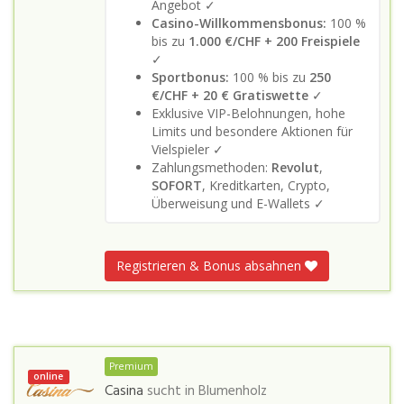
Angebot ✓
Casino-Willkommensbonus:
100 %
bis zu
1.000 €/CHF + 200 Freispiele
✓
Sportbonus:
100 % bis zu
250
€/CHF + 20 € Gratiswette
✓
Exklusive VIP-Belohnungen, hohe
Limits und besondere Aktionen für
Vielspieler ✓
Zahlungsmethoden:
Revolut
,
SOFORT
, Kreditkarten, Crypto,
Überweisung und E-Wallets ✓
Registrieren & Bonus absahnen
Premium
online
Casina
sucht in
Blumenholz