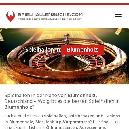
Skip
to
main
Toggl
content
navig
Spielhallen in
Blumenholz
Spielhallen in der Nähe von
Blumenholz,
Deutschland – Wo gibt es die besten Spielhallen in
Blumenholz
?
Suchst du die besten
Spielhallen, Spielotheken und Casinos
in Blumenholz, Mecklenburg-Vorpommern
? Hier findest du
eine aktuelle Liste mit
Öffnungszeiten, Adressen und