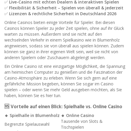
✅
Live-Casino mit echten Dealern & interaktiven Spielen
✅
Flexibilität & Sicherheit – Spielen von überall & jederzeit
✅
Lizenzen & rechtliche Sicherheit in Deutschland 2026
Online Casinos bieten einige Vorteile für Spieler. Bei diesen
Casinos können Spieler zu jeder Zeit spielen, ohne auf ihr Glück
warten zu müssen. Außerdem sind sie nicht auf den
wechselnden Verkehr in einem Spielkasino wie in Blumenholz
angewiesen, sodass sie von überall aus spielen können. Zudem
können sie ganz in ihrer eigenen Welt sein, weil sie nicht von
anderen Spielern oder Zuschauern abgelengt werden.
Ein Online Casino ist eine einzigartige Möglichkeit, die Spannung
am heimischen Computer zu genießen und die Faszination der
Casino-Atmosphäre zu erleben. Wenn Sie sich gern auf eine
gefährliche Mission begeben, können Sie sogar im Casino
spielen – oder wenn Sie mehr Geld ausgeben möchten, als Sie
haben, können Sie es hier tun.
🆚 Vorteile auf einen Blick: Spielhalle vs. Online Casino
🔹
Spielhalle in Blumenholz
🔹
Online Casino
Tausende von Slots &
Begrenzte Spielauswahl
Tischspielen