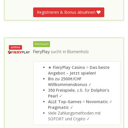
Registrieren & Bonus absahnen
Premium
online
FieryPlay
sucht in
Blumenholz
★
FieryPlay Casino
>
Das beste
Angebot – Jetzt spielen!
Bis zu 2500€/CHF
Willkommensbonus
✓
350 Freispiele
, z.B. für
Dolphin’s
Pearl
✓
ALLE Top-Games
>
Novomatic
✓
Pragmatic
✓
Viele Zahlungsmethoden mit
SOFORT und Crypto ✓