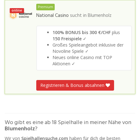
Premium
online
National Casino
sucht in
Blumenholz
100% BONUS bis 300 €/CHF
plus
150 Freispiele
✓
Großes Spieleangebot inklusive der
Novoline Spiele ✓
Neues online Casino mit TOP
Aktionen ✓
Registrieren & Bonus absahnen
Wo gibt es eine ab 18 Spielhalle in meiner Nähe von
Blumenholz
?
Wir von
Spielhallensuche.com
haben für dich die besten