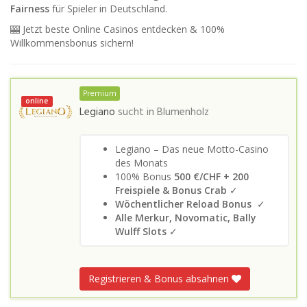
Fairness
für Spieler in Deutschland.
🎰 Jetzt beste Online Casinos entdecken & 100%
Willkommensbonus sichern!
Premium
online
Legiano
sucht in
Blumenholz
Legiano – Das neue Motto-Casino
des Monats
100% Bonus
500 €/CHF + 200
Freispiele & Bonus Crab
✓
Wöchentlicher Reload Bonus
✓
Alle Merkur, Novomatic, Bally
Wulff Slots
✓
Registrieren & Bonus absahnen