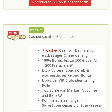
Registrieren & Bonus absahnen
Premium
online
Cashed
sucht in
Blumenholz
★
Cashed
Casino
– Dein Ziel für
erstklassiges Online-Gaming!
100% Bonus bis zu 500 €
oder CHF
+
200 Freispiele
🤑
Extra-Vorteile:
Bonus Crab &
wöchentlicher Reload-Bonus
Exklusiver
VIP-Club
, ideal für High
Roller
Top-Spiele von
Merkur
,
Novoline
und
Bally
🎲
Komfortable Zahlungen mit
Sofortüberweisung
&
Sparkasse
✔️