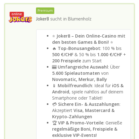
Premium
online
Joker8
sucht in
Blumenholz
⭐
Joker8 – Dein Online-Casino mit
den besten Games & Boni!
⭐
🔥
Top-Bonusangebot
: 100 % bis
500 €/CHF
& 50 % bis
1.000 €/CHF
+
200 Freispiele
zum Start
🎰
Umfangreiche Auswahl
: Über
5.600 Spielautomaten
von
Novomatic, Merkur, Bally
📱
Mobilfreundlich
: Ideal für
iOS &
Android
, spiele nahtlos auf deinem
Smartphone oder Tablet!
💳
Sichere Ein- & Auszahlungen
:
Akzeptiert
Visa, Mastercard &
Krypto-Zahlungen
🏆
VIP & Promo-Vorteile
: Genieße
regelmäßige Boni, Freispiele &
exklusive VIP-Events!