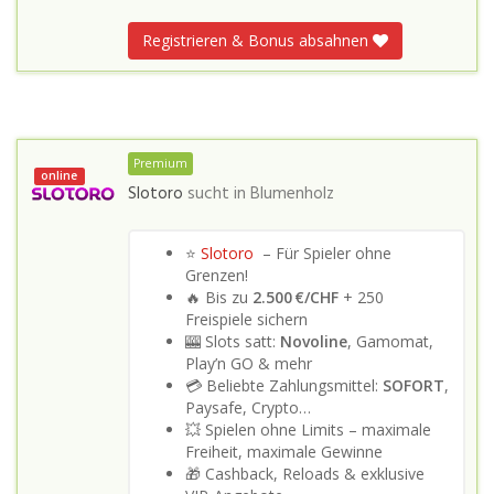
Registrieren & Bonus absahnen
Premium
online
Slotoro
sucht in
Blumenholz
⭐
Slotoro
– Für Spieler ohne
Grenzen!
🔥 Bis zu
2.500 €/CHF
+ 250
Freispiele sichern
🎰 Slots satt:
Novoline
, Gamomat,
Play’n GO & mehr
💳 Beliebte Zahlungsmittel:
SOFORT
,
Paysafe, Crypto…
💥 Spielen ohne Limits – maximale
Freiheit, maximale Gewinne
🎁 Cashback, Reloads & exklusive