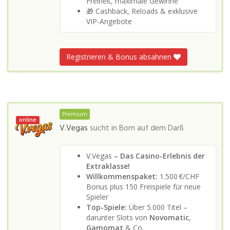
Freiheit, maximale Gewinne
🎁 Cashback, Reloads & exklusive
VIP-Angebote
Registrieren & Bonus absahnen
Premium
online
V.Vegas
sucht in
Born auf dem Darß
V.Vegas
– Das Casino-Erlebnis der
Extraklasse!
Willkommenspaket:
1.500 €/CHF
Bonus plus 150 Freispiele für neue
Spieler
Top-Spiele:
Über 5.000 Titel –
darunter Slots von
Novomatic
,
Gamomat
& Co.