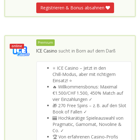
Registrieren & Bonus absahnen
Premium
online
ICE Casino
sucht in
Born auf dem Darß
⭐ ICE Casino – Jetzt in den
Chill‑Modus, aber mit richtigem
Einsatz! ⭐
🔥 Willkommensbonus: Maximal
€1.500/CHF 1.500, 450% Match auf
vier Einzahlungen ✓
🎁 270 Free Spins – z. B. auf den Slot
Book of Fallen ✓
🎰 Hochkarätige Spieleauswahl von
Pragmatic, Gamomat, Novoline &
Co. ✓
🏆 Von erfahrenen Casino‑Profis