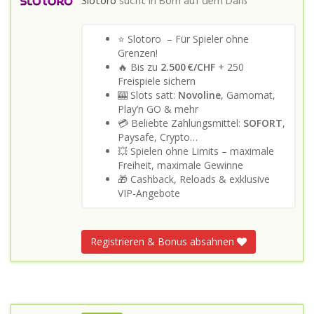
Slotoro
sucht in
Born auf dem Darß
⭐ Slotoro – Für Spieler ohne
Grenzen!
🔥 Bis zu
2.500 €/CHF
+ 250
Freispiele sichern
🎰 Slots satt:
Novoline
, Gamomat,
Play’n GO & mehr
💳 Beliebte Zahlungsmittel:
SOFORT
,
Paysafe, Crypto…
💥 Spielen ohne Limits – maximale
Freiheit, maximale Gewinne
🎁 Cashback, Reloads & exklusive
VIP-Angebote
Registrieren & Bonus absahnen