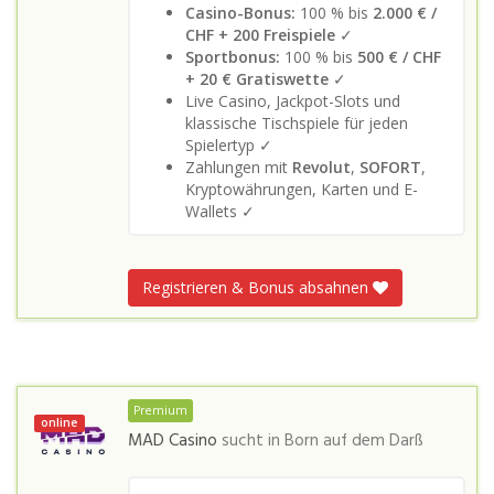
Casino-Bonus:
100 % bis
2.000 € /
CHF + 200 Freispiele
✓
Sportbonus:
100 % bis
500 € / CHF
+ 20 € Gratiswette
✓
Live Casino, Jackpot-Slots und
klassische Tischspiele für jeden
Spielertyp ✓
Zahlungen mit
Revolut
,
SOFORT
,
Kryptowährungen, Karten und E-
Wallets ✓
Registrieren & Bonus absahnen
Premium
online
MAD Casino
sucht in
Born auf dem Darß