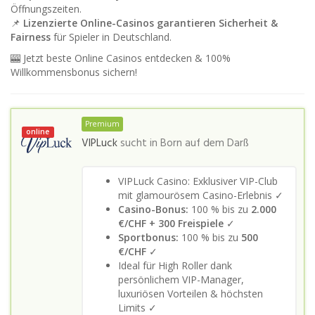
Öffnungszeiten.
📌
Lizenzierte Online-Casinos garantieren Sicherheit &
Fairness
für Spieler in Deutschland.
🎰 Jetzt beste Online Casinos entdecken & 100%
Willkommensbonus sichern!
Premium
online
VIPLuck
sucht in
Born auf dem Darß
VIPLuck Casino: Exklusiver VIP-Club
mit glamourösem Casino-Erlebnis ✓
Casino-Bonus:
100 % bis zu
2.000
€/CHF + 300 Freispiele
✓
Sportbonus:
100 % bis zu
500
€/CHF
✓
Ideal für High Roller dank
persönlichem VIP-Manager,
luxuriösen Vorteilen & höchsten
Limits ✓