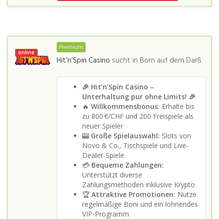
Premium
online
Hit’n’Spin Casino
sucht in
Born auf dem Darß
🎉 Hit’n’Spin Casino –
Unterhaltung pur ohne Limits! 🎉
🔥
Willkommensbonus:
Erhalte bis
zu 800 €/CHF und 200 Freispiele als
neuer Spieler
🎰
Große Spielauswahl:
Slots von
Novo & Co., Tischspiele und Live-
Dealer-Spiele
💳
Bequeme Zahlungen:
Unterstützt diverse
Zahlungsmethoden inklusive Krypto
🏆
Attraktive Promotionen:
Nutze
regelmäßige Boni und ein lohnendes
VIP-Programm