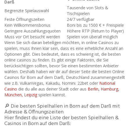
Darß
Tausende von Slots &
Begrenzte Spielauswahl
Tischspielen
Feste Öffnungszeiten
24/7 verfügbar
Kein Willkommensbonus
Boni bis zu 1500 € + Freispiele
Geringere Auszahlungsquoten
Höhere RTP (Return to Player)
Muss vor Ort besucht werden
Spielen von überall möglich
Wenn Sie sich daran beteiligen möchten, in online Casinos zu
spielen, muss Ihnen klar sein, dass es eine erhebliche Anzahl an
Optionen gibt. Dies bedeutet, dass es schwierig ist, die besten
online casinos zu finden. Es gibt einige Faktoren, die Sie
berücksichtigen sollten, bevor Sie einen bestimmten Anbieter
wählen. Deshalb haben wir dir auf dieser Seite die besten Online
Casinos für Born auf dem Darß, Deutschland zusammengestellt
wie z.B. VulkanVegas, Kakadu, Nomini. 22bet oder
National
Casino
die du alle aus deiner Stadt oder aus
Berlin
,
Hamburg
,
München,
Leipzig
spielen kannst.
🔎 Die besten Spielhallen in Born auf dem Darß mit
Adresse & Öffnungszeiten
Hier findest du eine Liste der besten Spielhallen &
Casinos in Born auf dem Darß: