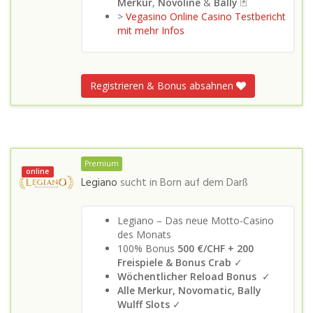
Merkur
,
Novoline
&
Bally
🃏
>
Vegasino Online Casino Testbericht
mit mehr Infos
Registrieren & Bonus absahnen
Premium
online
Legiano
sucht in
Born auf dem Darß
Legiano – Das neue Motto-Casino
des Monats
100% Bonus
500 €/CHF + 200
Freispiele & Bonus Crab
✓
Wöchentlicher Reload Bonus
✓
Alle Merkur, Novomatic, Bally
Wulff Slots
✓