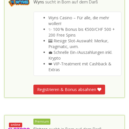
Wyns
sucht in
Born auf dem Darß
Wyns Casino – Für alle, die mehr
wollen!
✨ 100 % Bonus bis €500/CHF 500 +
200 Free Spins
🎰 Riesige Slot-Auswahl: Merkur,
Pragmatic, uvm.
💼 Schnelle Ein-/Auszahlungen inkl.
Krypto
👑 VIP-Treatment mit Cashback &
Extras
Registrieren & Bonus absahnen
Premium
online