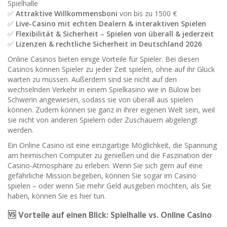
Spielhalle
✅
Attraktive Willkommensboni
von bis zu 1500 €
✅
Live-Casino mit echten Dealern & interaktiven Spielen
✅
Flexibilität & Sicherheit – Spielen von überall & jederzeit
✅
Lizenzen & rechtliche Sicherheit in Deutschland 2026
Online Casinos bieten einige Vorteile für Spieler. Bei diesen
Casinos können Spieler zu jeder Zeit spielen, ohne auf ihr Glück
warten zu müssen. Außerdem sind sie nicht auf den
wechselnden Verkehr in einem Spielkasino wie in Bülow bei
Schwerin angewiesen, sodass sie von überall aus spielen
können. Zudem können sie ganz in ihrer eigenen Welt sein, weil
sie nicht von anderen Spielern oder Zuschauern abgelengt
werden.
Ein Online Casino ist eine einzigartige Möglichkeit, die Spannung
am heimischen Computer zu genießen und die Faszination der
Casino-Atmosphäre zu erleben. Wenn Sie sich gern auf eine
gefährliche Mission begeben, können Sie sogar im Casino
spielen – oder wenn Sie mehr Geld ausgeben möchten, als Sie
haben, können Sie es hier tun.
🆚 Vorteile auf einen Blick: Spielhalle vs. Online Casino