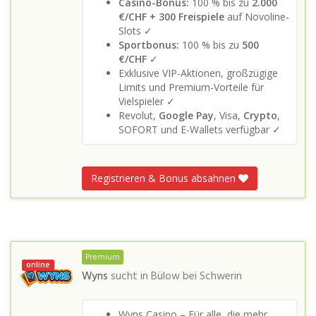
Casino-Bonus:
100 % bis zu
2.000
€/CHF + 300 Freispiele
auf Novoline-
Slots ✓
Sportbonus:
100 % bis zu
500
€/CHF
✓
Exklusive VIP-Aktionen, großzügige
Limits und Premium-Vorteile für
Vielspieler ✓
Revolut,
Google Pay
, Visa,
Crypto
,
SOFORT und E-Wallets verfügbar ✓
Registrieren & Bonus absahnen
Premium
online
Wyns
sucht in
Bülow bei Schwerin
Wyns Casino – Für alle, die mehr