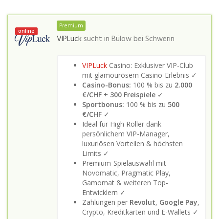
Premium
online
VIPLuck
sucht in
Bülow bei Schwerin
VIPLuck
Casino: Exklusiver VIP-Club
mit glamourösem Casino-Erlebnis ✓
Casino-Bonus:
100 % bis zu
2.000
€/CHF + 300 Freispiele
✓
Sportbonus:
100 % bis zu
500
€/CHF
✓
Ideal für High Roller dank
persönlichem VIP-Manager,
luxuriösen Vorteilen & höchsten
Limits ✓
Premium-Spielauswahl mit
Novomatic, Pragmatic Play,
Gamomat & weiteren Top-
Entwicklern ✓
Zahlungen per
Revolut
,
Google Pay
,
Crypto, Kreditkarten und E-Wallets ✓