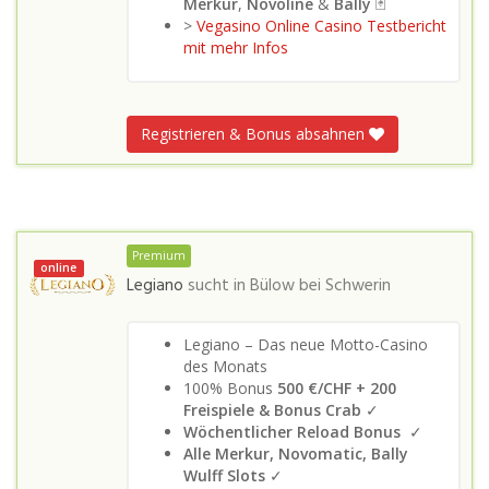
Merkur
,
Novoline
&
Bally
🃏
>
Vegasino Online Casino Testbericht
mit mehr Infos
Registrieren & Bonus absahnen
Premium
online
Legiano
sucht in
Bülow bei Schwerin
Legiano – Das neue Motto-Casino
des Monats
100% Bonus
500 €/CHF + 200
Freispiele & Bonus Crab
✓
Wöchentlicher Reload Bonus
✓
Alle Merkur, Novomatic, Bally
Wulff Slots
✓