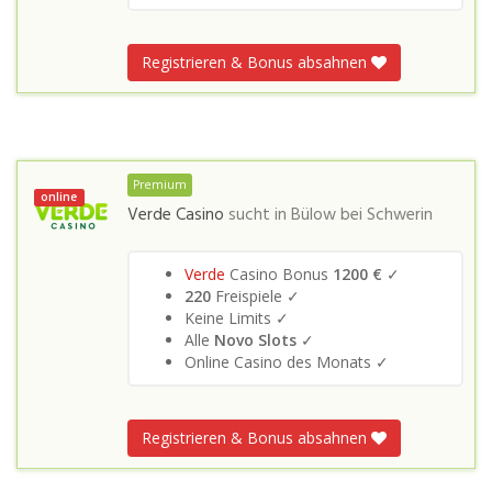
Registrieren & Bonus absahnen
Premium
online
Verde Casino
sucht in
Bülow bei Schwerin
Verde
Casino Bonus
1200 €
✓
220
Freispiele ✓
Keine Limits ✓
Alle
Novo Slots
✓
Online Casino des Monats ✓
Registrieren & Bonus absahnen