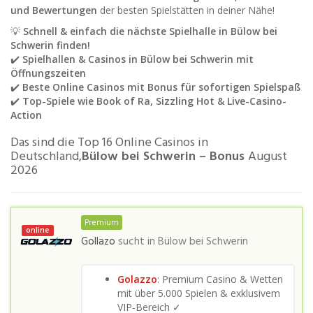
und Bewertungen
der besten Spielstätten in deiner Nähe!
💡
Schnell & einfach die nächste Spielhalle in Bülow bei
Schwerin finden!
✔️
Spielhallen & Casinos in Bülow bei Schwerin mit
Öffnungszeiten
✔️
Beste Online Casinos mit Bonus für sofortigen Spielspaß
✔️
Top-Spiele wie Book of Ra, Sizzling Hot & Live-Casino-
Action
Das sind die Top 16 Online Casinos in
Deutschland,
Bülow bei Schwerin – Bonus
August
2026
Premium
online
Gollazo
sucht in
Bülow bei Schwerin
Golazzo
: Premium Casino & Wetten
mit über 5.000 Spielen & exklusivem
VIP-Bereich ✓