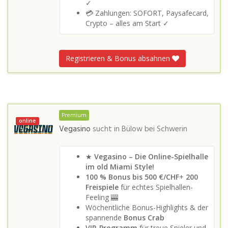
✓
💳 Zahlungen: SOFORT, Paysafecard,
Crypto – alles am Start ✓
Registrieren & Bonus absahnen
Premium
online
Vegasino
sucht in
Bülow bei Schwerin
★
Vegasino – Die Online-Spielhalle
im old Miami Style!
100 % Bonus bis 500 €/CHF
+
200
Freispiele
für echtes Spielhallen-
Feeling 🎰
Wöchentliche Bonus-Highlights & der
spannende
Bonus Crab
VIP-Programm
für treue Spieler und