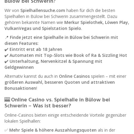
Bülow bei Schwerin
?
Wir von
Spielhallensuche.com
haben für dich die besten
Spielhallen in Bülow bei Schwerin zusammengestellt. Dazu
gehören bekannte Namen wie
Merkur Spielothek, Löwen Play,
VulkanVegas und Spielstation Spielo
.
📍
Finde jetzt eine Spielhalle in Bülow bei Schwerin mit
diesen Features:
✔️
Eintritt erst ab 18 Jahren
✔️
Automaten mit Top-Slots wie Book of Ra & Sizzling Hot
✔️
Unterhaltung, Nervenkitzel & Spannung mit
Geldgewinnen
Alternativ kannst du auch in
Online Casinos
spielen – mit einer
größeren Auswahl, besseren Quoten und attraktiven
Bonusaktionen
!
🎰
Online Casino vs. Spielhalle in Bülow bei
Schwerin – Was ist besser?
Online-Casinos bieten einige entscheidende Vorteile gegenüber
lokalen Spielhallen:
✅
Mehr Spiele & höhere Auszahlungsquoten
als in der