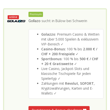
Premium
online
Gollazo
sucht in
Bülow bei Schwerin
Golazzo
: Premium Casino & Wetten
mit über 5.000 Spielen & exklusivem
VIP-Bereich ✓
Casino-Bonus:
100 % bis
2.000 € /
CHF + 200 Freispiele
✓
Sportbonus:
100 % bis
500 € / CHF
+ 20 € Gratiswette
✓
Live Casino, Jackpot-Slots und
klassische Tischspiele für jeden
Spielertyp ✓
Zahlungen mit
Revolut
,
SOFORT
,
Kryptowährungen, Karten und E-
Wallets ✓