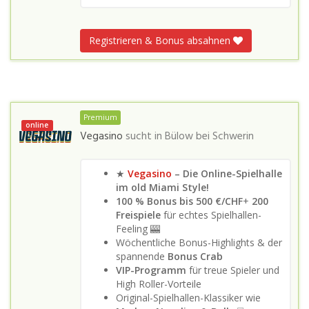
Registrieren & Bonus absahnen
Premium
online
Vegasino
sucht in
Bülow bei Schwerin
★
Vegasino
– Die Online-Spielhalle
im old Miami Style!
100 % Bonus bis 500 €/CHF
+
200
Freispiele
für echtes Spielhallen-
Feeling 🎰
Wöchentliche Bonus-Highlights & der
spannende
Bonus Crab
VIP-Programm
für treue Spieler und
High Roller-Vorteile
Original-Spielhallen-Klassiker wie