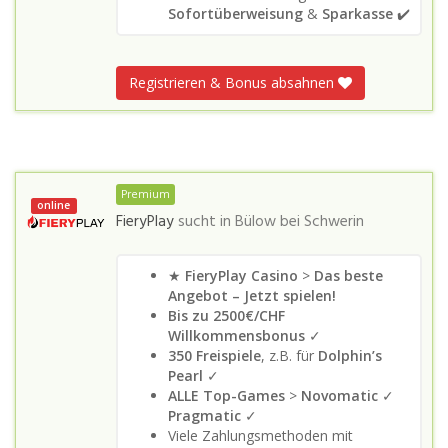
Sofortüberweisung
&
Sparkasse
✔️
Registrieren & Bonus absahnen
Premium
online
FieryPlay
sucht in
Bülow bei Schwerin
★
FieryPlay Casino
>
Das beste
Angebot – Jetzt spielen!
Bis zu 2500€/CHF
Willkommensbonus
✓
350 Freispiele
, z.B. für
Dolphin’s
Pearl
✓
ALLE Top-Games
>
Novomatic
✓
Pragmatic
✓
Viele Zahlungsmethoden mit