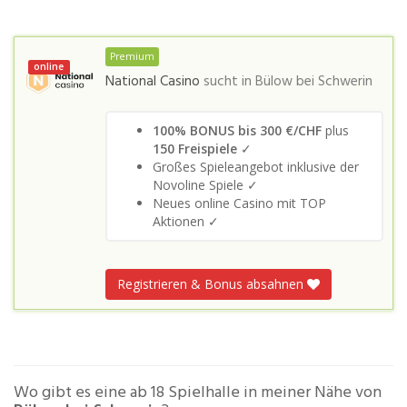
Premium
online
National Casino
sucht in
Bülow bei Schwerin
100% BONUS bis 300 €/CHF
plus
150 Freispiele
✓
Großes Spieleangebot inklusive der
Novoline Spiele ✓
Neues online Casino mit TOP
Aktionen ✓
Registrieren & Bonus absahnen
Wo gibt es eine ab 18 Spielhalle in meiner Nähe von