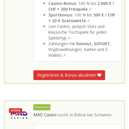
Casino-Bonus:
100 % bis
2.000 € /
CHF + 200 Freispiele
✓
Sportbonus:
100 % bis
500 € / CHF
+ 20 € Gratiswette
✓
Live Casino, Jackpot-Slots und
klassische Tischspiele für jeden
Spielertyp ✓
Zahlungen mit
Revolut
,
SOFORT
,
Kryptowährungen, Karten und E-
Wallets ✓
Registrieren & Bonus absahnen
Premium
online
MAD Casino
sucht in
Bülow bei Schwerin