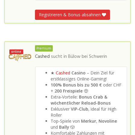
Registrieren & Bonus absahnen
Premium
online
Cashed
sucht in
Bülow bei Schwerin
★
Cashed
Casino
– Dein Ziel für
erstklassiges Online-Gaming!
100% Bonus bis zu 500 €
oder CHF
+
200 Freispiele
🤑
Extra-Vorteile:
Bonus Crab &
wöchentlicher Reload-Bonus
Exklusiver
VIP-Club
, ideal für High
Roller
Top-Spiele von
Merkur
,
Novoline
und
Bally
🎲
Komfortable Zahlungen mit