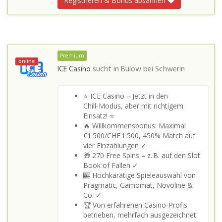
Registrieren & Bonus absahnen
Premium
online
ICE Casino
sucht in
Bülow bei Schwerin
⭐ ICE Casino – Jetzt in den
Chill‑Modus, aber mit richtigem
Einsatz! ⭐
🔥 Willkommensbonus: Maximal
€1.500/CHF 1.500, 450% Match auf
vier Einzahlungen ✓
🎁 270 Free Spins – z. B. auf den Slot
Book of Fallen ✓
🎰 Hochkarätige Spieleauswahl von
Pragmatic, Gamomat, Novoline &
Co. ✓
🏆 Von erfahrenen Casino‑Profis
betrieben, mehrfach ausgezeichnet