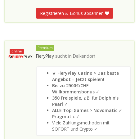
Registrieren & Bonus absahnen
Premium
online
FieryPlay
sucht in
Dalkendorf
★
FieryPlay Casino
>
Das beste
Angebot – Jetzt spielen!
Bis zu 2500€/CHF
Willkommensbonus
✓
350 Freispiele
, z.B. für
Dolphin’s
Pearl
✓
ALLE Top-Games
>
Novomatic
✓
Pragmatic
✓
Viele Zahlungsmethoden mit
SOFORT und Crypto ✓