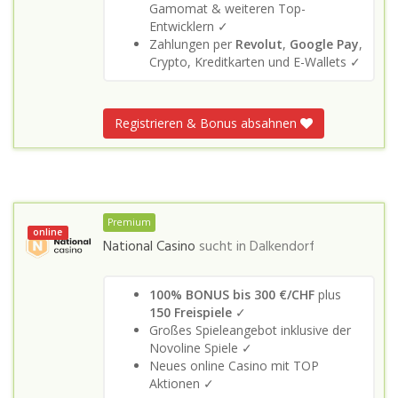
Gamomat & weiteren Top-
Entwicklern ✓
Zahlungen per
Revolut
,
Google Pay
,
Crypto, Kreditkarten und E-Wallets ✓
Registrieren & Bonus absahnen
Premium
online
National Casino
sucht in
Dalkendorf
100% BONUS bis 300 €/CHF
plus
150 Freispiele
✓
Großes Spieleangebot inklusive der
Novoline Spiele ✓
Neues online Casino mit TOP
Aktionen ✓