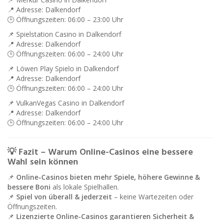
📍 Adresse: Dalkendorf
🕒 Öffnungszeiten: 06:00 – 23:00 Uhr
📌 Spielstation Casino in Dalkendorf
📍 Adresse: Dalkendorf
🕒 Öffnungszeiten: 06:00 – 24:00 Uhr
📌 Löwen Play Spielo in Dalkendorf
📍 Adresse: Dalkendorf
🕒 Öffnungszeiten: 06:00 – 24:00 Uhr
📌 VulkanVegas Casino in Dalkendorf
📍 Adresse: Dalkendorf
🕒 Öffnungszeiten: 06:00 – 24:00 Uhr
💡 Fazit – Warum Online-Casinos eine bessere
Wahl sein können
📌
Online-Casinos bieten mehr Spiele, höhere Gewinne &
bessere Boni
als lokale Spielhallen.
📌
Spiel von überall & jederzeit
– keine Wartezeiten oder
Öffnungszeiten.
📌
Lizenzierte Online-Casinos garantieren Sicherheit &