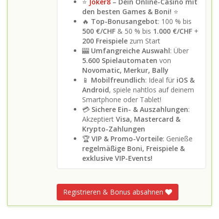
⭐
Joker8
– Dein Online-Casino mit
den besten Games & Boni!
⭐
🔥
Top-Bonusangebot
: 100 % bis
500 €/CHF
& 50 % bis
1.000 €/CHF
+
200 Freispiele
zum Start
🎰
Umfangreiche Auswahl
: Über
5.600 Spielautomaten
von
Novomatic, Merkur, Bally
📱
Mobilfreundlich
: Ideal für
iOS &
Android
, spiele nahtlos auf deinem
Smartphone oder Tablet!
💳
Sichere Ein- & Auszahlungen
:
Akzeptiert
Visa, Mastercard &
Krypto-Zahlungen
🏆
VIP & Promo-Vorteile
: Genieße
regelmäßige Boni, Freispiele &
exklusive VIP-Events!
Registrieren & Bonus absahnen