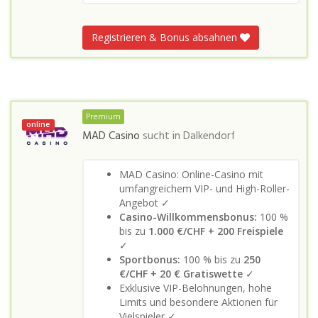
Registrieren & Bonus absahnen
Premium
online
MAD Casino
sucht in
Dalkendorf
MAD Casino: Online-Casino mit
umfangreichem VIP- und High-Roller-
Angebot ✓
Casino-Willkommensbonus:
100 %
bis zu
1.000 €/CHF + 200 Freispiele
✓
Sportbonus:
100 % bis zu
250
€/CHF + 20 € Gratiswette
✓
Exklusive VIP-Belohnungen, hohe
Limits und besondere Aktionen für
Vielspieler ✓