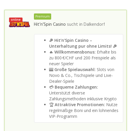
Premium
online
Hit’n’Spin Casino
sucht in
Dalkendorf
🎉 Hit’n’Spin Casino –
Unterhaltung pur ohne Limits! 🎉
🔥
Willkommensbonus:
Erhalte bis
zu 800 €/CHF und 200 Freispiele als
neuer Spieler
🎰
Große Spielauswahl:
Slots von
Novo & Co., Tischspiele und Live-
Dealer-Spiele
💳
Bequeme Zahlungen:
Unterstützt diverse
Zahlungsmethoden inklusive Krypto
🏆
Attraktive Promotionen:
Nutze
regelmäßige Boni und ein lohnendes
VIP-Programm