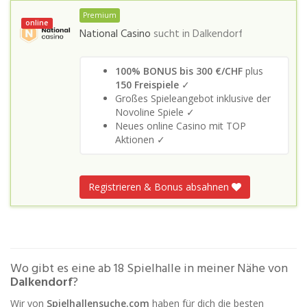
Premium
online
National Casino
sucht in
Dalkendorf
100% BONUS bis 300 €/CHF
plus
150 Freispiele
✓
Großes Spieleangebot inklusive der
Novoline Spiele ✓
Neues online Casino mit TOP
Aktionen ✓
Registrieren & Bonus absahnen
Wo gibt es eine ab 18 Spielhalle in meiner Nähe von
Dalkendorf
?
Wir von
Spielhallensuche.com
haben für dich die besten