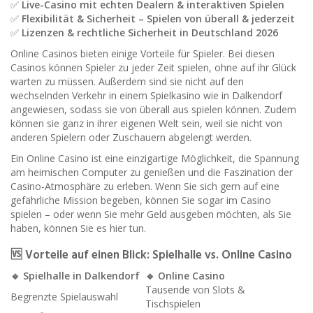
✅
Live-Casino mit echten Dealern & interaktiven Spielen
✅
Flexibilität & Sicherheit – Spielen von überall & jederzeit
✅
Lizenzen & rechtliche Sicherheit in Deutschland 2026
Online Casinos bieten einige Vorteile für Spieler. Bei diesen
Casinos können Spieler zu jeder Zeit spielen, ohne auf ihr Glück
warten zu müssen. Außerdem sind sie nicht auf den
wechselnden Verkehr in einem Spielkasino wie in Dalkendorf
angewiesen, sodass sie von überall aus spielen können. Zudem
können sie ganz in ihrer eigenen Welt sein, weil sie nicht von
anderen Spielern oder Zuschauern abgelengt werden.
Ein Online Casino ist eine einzigartige Möglichkeit, die Spannung
am heimischen Computer zu genießen und die Faszination der
Casino-Atmosphäre zu erleben. Wenn Sie sich gern auf eine
gefährliche Mission begeben, können Sie sogar im Casino
spielen – oder wenn Sie mehr Geld ausgeben möchten, als Sie
haben, können Sie es hier tun.
🆚 Vorteile auf einen Blick: Spielhalle vs. Online Casino
🔹
Spielhalle in Dalkendorf
🔹
Online Casino
Tausende von Slots &
Begrenzte Spielauswahl
Tischspielen