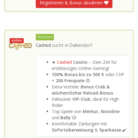
Registrieren & Bonus absahnen
Premium
online
Cashed
sucht in
Dalkendorf
★
Cashed
Casino
– Dein Ziel für
erstklassiges Online-Gaming!
100% Bonus bis zu 500 €
oder CHF
+
200 Freispiele
🤑
Extra-Vorteile:
Bonus Crab &
wöchentlicher Reload-Bonus
Exklusiver
VIP-Club
, ideal für High
Roller
Top-Spiele von
Merkur
,
Novoline
und
Bally
🎲
Komfortable Zahlungen mit
Sofortüberweisung
&
Sparkasse
✔️