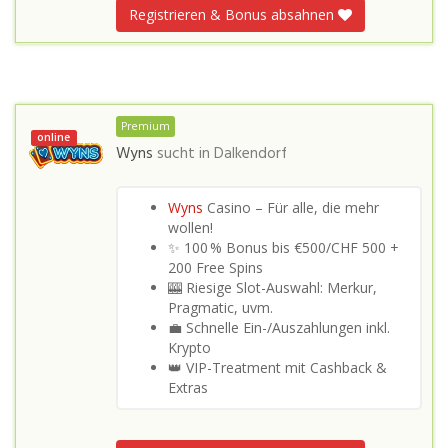
Registrieren & Bonus absahnen
Premium
online
Wyns
sucht in
Dalkendorf
Wyns
Casino – Für alle, die mehr
wollen!
✨ 100 % Bonus bis €500/CHF 500 +
200 Free Spins
🎰 Riesige Slot-Auswahl: Merkur,
Pragmatic, uvm.
💼 Schnelle Ein-/Auszahlungen inkl.
Krypto
👑 VIP-Treatment mit Cashback &
Extras