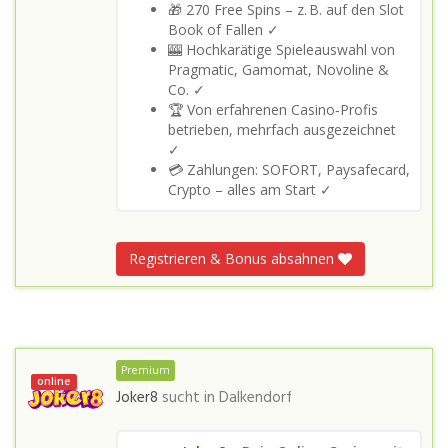
🎁 270 Free Spins – z. B. auf den Slot
Book of Fallen ✓
🎰 Hochkarätige Spieleauswahl von
Pragmatic, Gamomat, Novoline &
Co. ✓
🏆 Von erfahrenen Casino‑Profis
betrieben, mehrfach ausgezeichnet
✓
💳 Zahlungen: SOFORT, Paysafecard,
Crypto – alles am Start ✓
Registrieren & Bonus absahnen
Premium
online
Joker8
sucht in
Dalkendorf