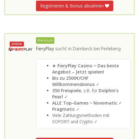
Registrieren & Bonus absahnen
Premium
online
FieryPlay
sucht in
Dambeck bei Perleberg
★
FieryPlay Casino
>
Das beste
Angebot – Jetzt spielen!
Bis zu 2500€/CHF
Willkommensbonus
✓
350 Freispiele
, z.B. für
Dolphin’s
Pearl
✓
ALLE Top-Games
>
Novomatic
✓
Pragmatic
✓
Viele Zahlungsmethoden mit
SOFORT und Crypto ✓