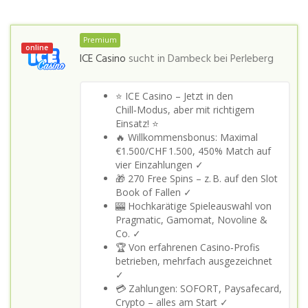
Premium
online
ICE Casino
sucht in
Dambeck bei Perleberg
⭐ ICE Casino – Jetzt in den
Chill‑Modus, aber mit richtigem
Einsatz! ⭐
🔥 Willkommensbonus: Maximal
€1.500/CHF 1.500, 450% Match auf
vier Einzahlungen ✓
🎁 270 Free Spins – z. B. auf den Slot
Book of Fallen ✓
🎰 Hochkarätige Spieleauswahl von
Pragmatic, Gamomat, Novoline &
Co. ✓
🏆 Von erfahrenen Casino‑Profis
betrieben, mehrfach ausgezeichnet
✓
💳 Zahlungen: SOFORT, Paysafecard,
Crypto – alles am Start ✓