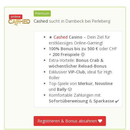
Premium
online
Cashed
sucht in
Dambeck bei Perleberg
★
Cashed
Casino
– Dein Ziel für
erstklassiges Online-Gaming!
100% Bonus bis zu 500 €
oder CHF
+
200 Freispiele
🤑
Extra-Vorteile:
Bonus Crab &
wöchentlicher Reload-Bonus
Exklusiver
VIP-Club
, ideal für High
Roller
Top-Spiele von
Merkur
,
Novoline
und
Bally
🎲
Komfortable Zahlungen mit
Sofortüberweisung
&
Sparkasse
✔️
Registrieren & Bonus absahnen