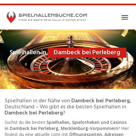
Skip
to
main
Toggl
content
navig
Spielhallen in
Dambeck bei Perleberg
Spielhallen in der Nähe von
Dambeck bei Perleberg,
Deutschland – Wo gibt es die besten Spielhallen in
Dambeck bei Perleberg
?
Suchst du die besten
Spielhallen, Spielotheken und Casinos
in Dambeck bei Perleberg, Mecklenburg-Vorpommern
? Hier
findest du eine aktuelle Liste mit
Öffnungszeiten, Adressen