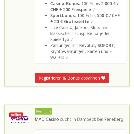
Casino-Bonus:
100 % bis
2.000 € /
CHF + 200 Freispiele
✓
Sportbonus:
100 % bis
500 € / CHF
+ 20 € Gratiswette
✓
Live Casino, Jackpot-Slots und
klassische Tischspiele für jeden
Spielertyp ✓
Zahlungen mit
Revolut
,
SOFORT
,
Kryptowährungen, Karten und E-
Wallets ✓
Registrieren & Bonus absahnen
Premium
online
MAD Casino
sucht in
Dambeck bei Perleberg