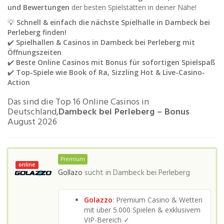
und Bewertungen
der besten Spielstätten in deiner Nähe!
💡
Schnell & einfach die nächste Spielhalle in Dambeck bei
Perleberg finden!
✔️
Spielhallen & Casinos in Dambeck bei Perleberg mit
Öffnungszeiten
✔️
Beste Online Casinos mit Bonus für sofortigen Spielspaß
✔️
Top-Spiele wie Book of Ra, Sizzling Hot & Live-Casino-
Action
Das sind die Top 16 Online Casinos in
Deutschland,
Dambeck bei Perleberg – Bonus
August 2026
Premium
online
Gollazo
sucht in
Dambeck bei Perleberg
Golazzo
: Premium Casino & Wetten
mit über 5.000 Spielen & exklusivem
VIP-Bereich ✓