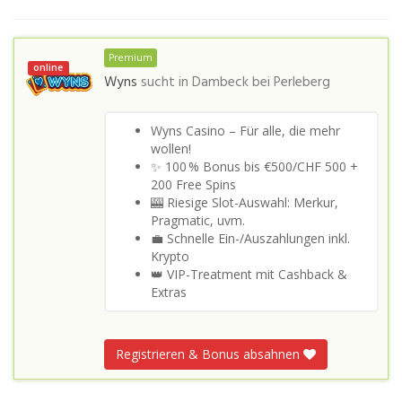
Premium
online
Wyns
sucht in
Dambeck bei Perleberg
Wyns Casino – Für alle, die mehr
wollen!
✨ 100 % Bonus bis €500/CHF 500 +
200 Free Spins
🎰 Riesige Slot-Auswahl: Merkur,
Pragmatic, uvm.
💼 Schnelle Ein-/Auszahlungen inkl.
Krypto
👑 VIP-Treatment mit Cashback &
Extras
Registrieren & Bonus absahnen