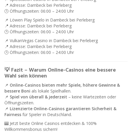
📍 Adresse: Dambeck bei Perleberg
🕒 Öffnungszeiten: 06:00 – 24:00 Uhr
📌 Löwen Play Spielo in Dambeck bei Perleberg
📍 Adresse: Dambeck bei Perleberg
🕒 Öffnungszeiten: 06:00 – 24:00 Uhr
📌 VulkanVegas Casino in Dambeck bei Perleberg
📍 Adresse: Dambeck bei Perleberg
🕒 Öffnungszeiten: 06:00 – 24:00 Uhr
💡 Fazit – Warum Online-Casinos eine bessere
Wahl sein können
📌
Online-Casinos bieten mehr Spiele, höhere Gewinne &
bessere Boni
als lokale Spielhallen.
📌
Spiel von überall & jederzeit
– keine Wartezeiten oder
Öffnungszeiten.
📌
Lizenzierte Online-Casinos garantieren Sicherheit &
Fairness
für Spieler in Deutschland.
🎰 Jetzt beste Online Casinos entdecken & 100%
Willkommensbonus sichern!