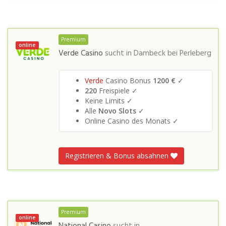
Premium
online
Verde Casino
sucht in
Dambeck bei Perleberg
Verde
Casino Bonus
1200 €
✓
220
Freispiele ✓
Keine Limits ✓
Alle
Novo Slots
✓
Online Casino des Monats ✓
Registrieren & Bonus absahnen
Premium
online