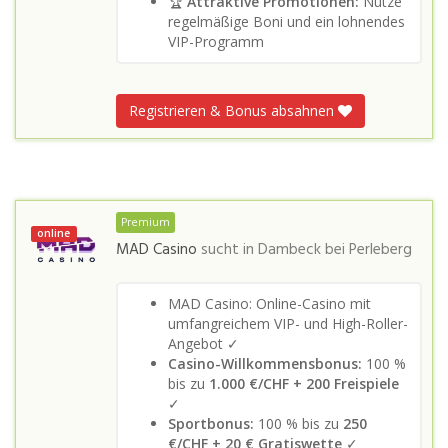
🏆
Attraktive Promotionen:
Nutze
regelmäßige Boni und ein lohnendes
VIP-Programm
Registrieren & Bonus absahnen
Premium
online
MAD Casino
sucht in
Dambeck bei Perleberg
MAD Casino: Online-Casino mit
umfangreichem VIP- und High-Roller-
Angebot ✓
Casino-Willkommensbonus:
100 %
bis zu
1.000 €/CHF + 200 Freispiele
✓
Sportbonus:
100 % bis zu
250
€/CHF + 20 € Gratiswette
✓