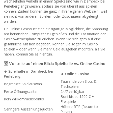
wechselnden Verkehr in einem Spielkasino wie in Dambeck bei
Perleberg angewiesen, sodass sie von überall aus spielen
können. Zudem können sie ganz in ihrer eigenen Welt sein, weil
sie nicht von anderen Spielern oder Zuschauern abgelengt
werden.
Ein Online Casino ist eine einzigartige Möglichkeit, die Spannung
am heimischen Computer zu genießen und die Faszination der
Casino-Atmosphäre zu erleben. Wenn Sie sich gern auf eine
gefährliche Mission begeben, können Sie sogar im Casino
spielen – oder wenn Sie mehr Geld ausgeben möchten, als Sie
haben, können Sie es hier tun.
🆚 Vorteile auf einen Blick: Spielhalle vs. Online Casino
🔹
Spielhalle in Dambeck bei
🔹
Online Casino
Perleberg
Tausende von Slots &
Begrenzte Spielauswahl
Tischspielen
Feste Öffnungszeiten
24/7 verfügbar
Boni bis zu 1500 € +
Kein Willkommensbonus
Freispiele
Höhere RTP (Return to
Geringere Auszahlungsquoten
Player)