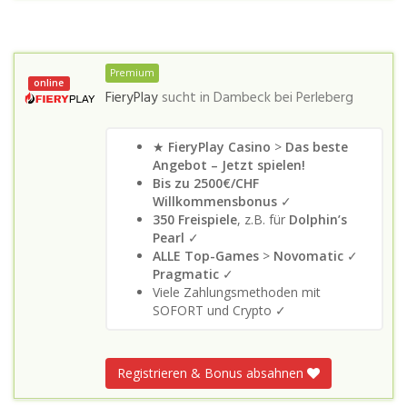
Premium
online
FieryPlay
sucht in
Dambeck bei Perleberg
★
FieryPlay Casino
>
Das beste
Angebot – Jetzt spielen!
Bis zu 2500€/CHF
Willkommensbonus
✓
350 Freispiele
, z.B. für
Dolphin’s
Pearl
✓
ALLE Top-Games
>
Novomatic
✓
Pragmatic
✓
Viele Zahlungsmethoden mit
SOFORT und Crypto ✓
Registrieren & Bonus absahnen