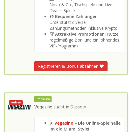
Novo & Co., Tischspiele und Live-
Dealer-Spiele
💳
Bequeme Zahlungen:
Unterstützt diverse
Zahlungsmethoden inklusive Krypto
🏆
Attraktive Promotionen:
Nutze
regelmäßige Boni und ein lohnendes
VIP-Programm
Registrieren & Bonus absahnen
Premium
online
Vegasino
sucht in
Dassow
★
Vegasino
– Die Online-Spielhalle
im old Miami Style!