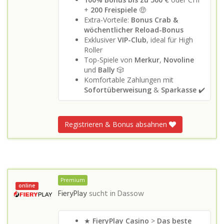
+
200 Freispiele
🤑
Extra-Vorteile:
Bonus Crab &
wöchentlicher Reload-Bonus
Exklusiver
VIP-Club
, ideal für High
Roller
Top-Spiele von
Merkur
,
Novoline
und
Bally
🎲
Komfortable Zahlungen mit
Sofortüberweisung
&
Sparkasse
✔️
Registrieren & Bonus absahnen
Premium
online
FieryPlay
sucht in
Dassow
★
FieryPlay Casino
>
Das beste