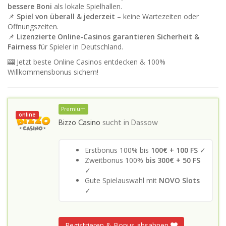
bessere Boni
als lokale Spielhallen.
📌
Spiel von überall & jederzeit
– keine Wartezeiten oder
Öffnungszeiten.
📌
Lizenzierte Online-Casinos garantieren Sicherheit &
Fairness
für Spieler in Deutschland.
🎰 Jetzt beste Online Casinos entdecken & 100%
Willkommensbonus sichern!
Premium
online
Bizzo Casino
sucht in
Dassow
Erstbonus 100% bis
100€ + 100 FS
✓
Zweitbonus 100%
bis 300€ + 50 FS
✓
Gute Spielauswahl mit
NOVO Slots
✓
Registrieren & Bonus absahnen