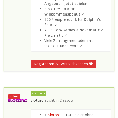
Angebot – Jetzt spielen!
Bis zu 2500€/CHF
Willkommensbonus
✓
350 Freispiele
, z.B. für
Dolphin’s
Pearl
✓
ALLE Top-Games
>
Novomatic
✓
Pragmatic
✓
Viele Zahlungsmethoden mit
SOFORT und Crypto ✓
Registrieren & Bonus absahnen
Premium
online
Slotoro
sucht in
Dassow
⭐
Slotoro
– Für Spieler ohne