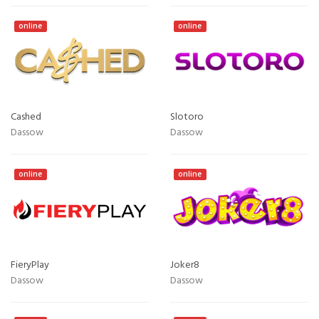
online
online
Cashed
Slotoro
Dassow
Dassow
online
online
FieryPlay
Joker8
Dassow
Dassow