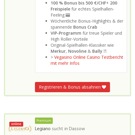
100 % Bonus bis 500 €/CHF
+
200
Freispiele
für echtes Spielhallen-
Feeling 🎰
Wöchentliche Bonus-Highlights & der
spannende
Bonus Crab
VIP-Programm
für treue Spieler und
High Roller-Vorteile
Original-Spielhallen-Klassiker wie
Merkur
,
Novoline
&
Bally
🃏
>
Vegasino Online Casino Testbericht
mit mehr Infos
Registrieren & Bonus absahnen
Premium
online
Legiano
sucht in
Dassow