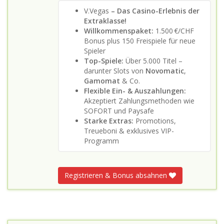
V.Vegas
– Das Casino-Erlebnis der
Extraklasse!
Willkommenspaket:
1.500 €/CHF
Bonus plus 150 Freispiele für neue
Spieler
Top-Spiele:
Über 5.000 Titel –
darunter Slots von
Novomatic
,
Gamomat
& Co.
Flexible Ein- & Auszahlungen:
Akzeptiert Zahlungsmethoden wie
SOFORT und Paysafe
Starke Extras:
Promotions,
Treueboni & exklusives VIP-
Programm
Registrieren & Bonus absahnen