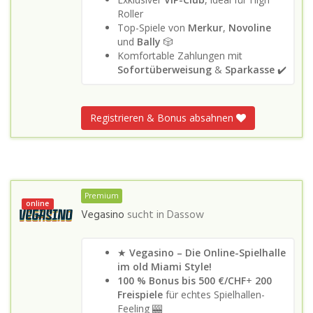
Roller
Top-Spiele von
Merkur
,
Novoline
und
Bally
🎲
Komfortable Zahlungen mit
Sofortüberweisung
&
Sparkasse
✔️
Registrieren & Bonus absahnen
Premium
online
Vegasino
sucht in
Dassow
★
Vegasino – Die Online-Spielhalle
im old Miami Style!
100 % Bonus bis 500 €/CHF
+
200
Freispiele
für echtes Spielhallen-
Feeling 🎰