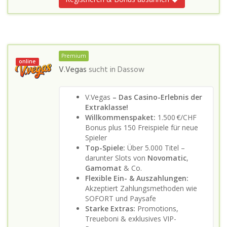
Premium
online
V.Vegas
sucht in
Dassow
V.Vegas
– Das Casino-Erlebnis der
Extraklasse!
Willkommenspaket:
1.500 €/CHF
Bonus plus 150 Freispiele für neue
Spieler
Top-Spiele:
Über 5.000 Titel –
darunter Slots von
Novomatic
,
Gamomat
& Co.
Flexible Ein- & Auszahlungen:
Akzeptiert Zahlungsmethoden wie
SOFORT und Paysafe
Starke Extras:
Promotions,
Treueboni & exklusives VIP-