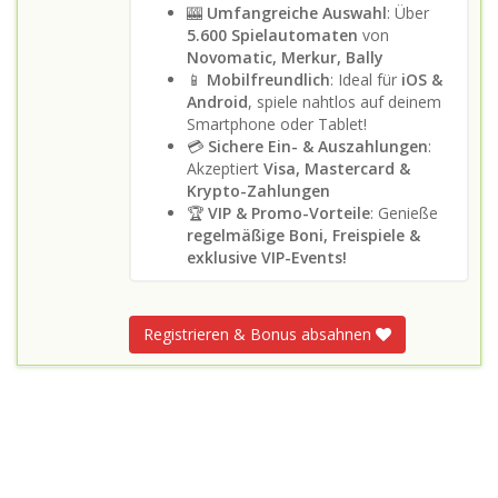
🎰
Umfangreiche Auswahl
: Über
5.600 Spielautomaten
von
Novomatic, Merkur, Bally
📱
Mobilfreundlich
: Ideal für
iOS &
Android
, spiele nahtlos auf deinem
Smartphone oder Tablet!
💳
Sichere Ein- & Auszahlungen
:
Akzeptiert
Visa, Mastercard &
Krypto-Zahlungen
🏆
VIP & Promo-Vorteile
: Genieße
regelmäßige Boni, Freispiele &
exklusive VIP-Events!
Registrieren & Bonus absahnen