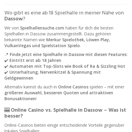
Wo gibt es eine ab 18 Spielhalle in meiner Nähe von
Dassow
?
Wir von
Spielhallensuche.com
haben für dich die besten
Spielhallen in Dassow zusammengestellt. Dazu gehören
bekannte Namen wie
Merkur Spielothek, Löwen Play,
VulkanVegas und Spielstation Spielo
.
📍
Finde jetzt eine Spielhalle in Dassow mit diesen Features:
✔️
Eintritt erst ab 18 Jahren
✔️
Automaten mit Top-Slots wie Book of Ra & Sizzling Hot
✔️
Unterhaltung, Nervenkitzel & Spannung mit
Geldgewinnen
Alternativ kannst du auch in
Online Casinos
spielen – mit einer
größeren Auswahl, besseren Quoten und attraktiven
Bonusaktionen
!
🎰
Online Casino vs. Spielhalle in Dassow – Was ist
besser?
Online-Casinos bieten einige entscheidende Vorteile gegenüber
lokalen Spielhallen: