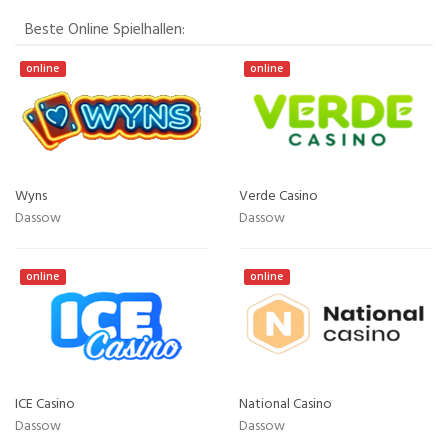
Beste Online Spielhallen:
online
online
Wyns
Verde Casino
Dassow
Dassow
online
online
ICE Casino
National Casino
Dassow
Dassow