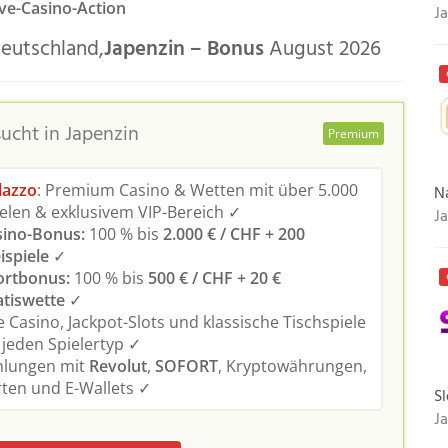
ive-Casino-Action
J
Deutschland,
Japenzin – Bonus
August 2026
sucht in
Japenzin
Premium
lazzo
: Premium Casino & Wetten mit über 5.000
N
elen & exklusivem VIP-Bereich ✓
J
sino-Bonus:
100 % bis
2.000 € / CHF + 200
ispiele
✓
ortbonus:
100 % bis
500 € / CHF + 20 €
atiswette
✓
e Casino, Jackpot-Slots und klassische Tischspiele
 jeden Spielertyp ✓
hlungen mit
Revolut
,
SOFORT
, Kryptowährungen,
ten und E-Wallets ✓
S
J