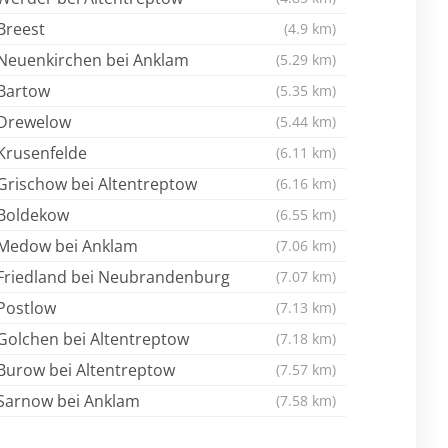
Breest
(4.9 km)
Neuenkirchen bei Anklam
(5.29 km)
Bartow
(5.35 km)
Drewelow
(5.44 km)
Krusenfelde
(6.11 km)
Grischow bei Altentreptow
(6.16 km)
Boldekow
(6.55 km)
Medow bei Anklam
(7.06 km)
Friedland bei Neubrandenburg
(7.07 km)
Postlow
(7.13 km)
Golchen bei Altentreptow
(7.18 km)
Burow bei Altentreptow
(7.57 km)
Sarnow bei Anklam
(7.58 km)