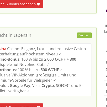
eren & Bonus absahnen
Hi
J
ucht in
Japenzin
Premium
sina
Casino: Eleganz, Luxus und exklusive Casino-
terhaltung auf höchstem Niveau ✓
sino-Bonus:
100 % bis zu
2.000 €/CHF + 300
ispiele
auf Novoline-Slots ✓
ortbonus:
100 % bis zu
500 €/CHF
✓
lusive VIP-Aktionen, großzügige Limits und
mium-Vorteile für Vielspieler ✓
volut,
Google Pay
, Visa,
Crypto
, SOFORT und E-
lets verfügbar ✓