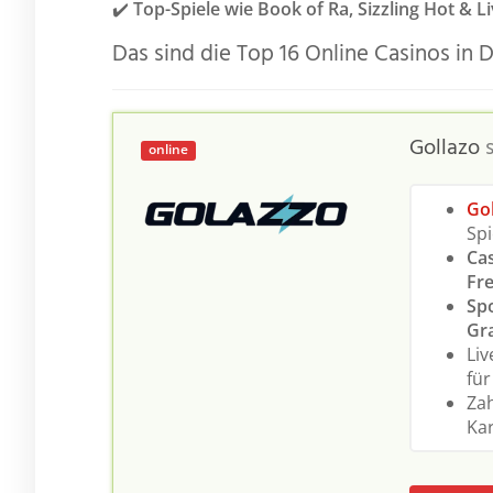
✔️
Top-Spiele wie Book of Ra, Sizzling Hot & L
Das sind die Top 16 Online Casinos in 
Gollazo
online
Go
Spi
Ca
Fre
Sp
Gr
Liv
für
Za
Kar