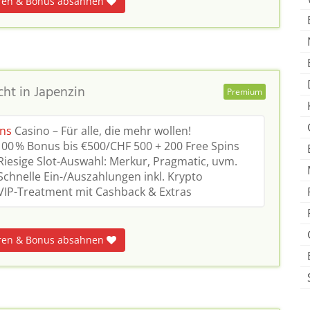
eren & Bonus absahnen
cht in
Japenzin
Premium
ns
Casino – Für alle, die mehr wollen!
00 % Bonus bis €500/CHF 500 + 200 Free Spins
Riesige Slot-Auswahl: Merkur, Pragmatic, uvm.
Schnelle Ein-/Auszahlungen inkl. Krypto
VIP-Treatment mit Cashback & Extras
eren & Bonus absahnen