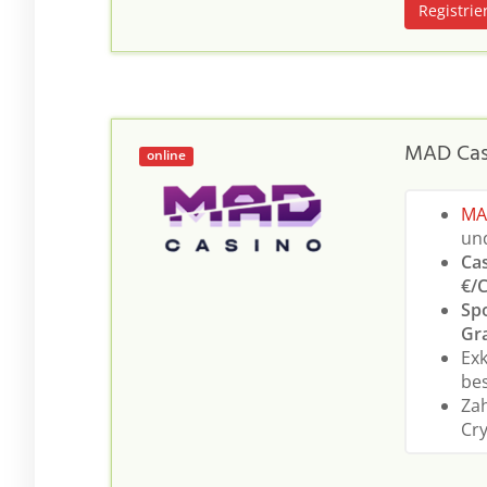
Registri
MAD Cas
online
MA
un
Ca
€/C
Sp
Gr
Exk
bes
Za
Cr