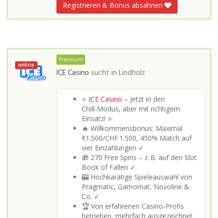
Registrieren & Bonus absahnen
Premium
online
ICE Casino
sucht in
Lindholz
⭐
ICE Casino
– Jetzt in den
Chill‑Modus, aber mit richtigem
Einsatz! ⭐
🔥 Willkommensbonus: Maximal
€1.500/CHF 1.500, 450% Match auf
vier Einzahlungen ✓
🎁 270 Free Spins – z. B. auf den Slot
Book of Fallen ✓
🎰 Hochkarätige Spieleauswahl von
Pragmatic, Gamomat, Novoline &
Co. ✓
🏆 Von erfahrenen Casino‑Profis
betrieben, mehrfach ausgezeichnet