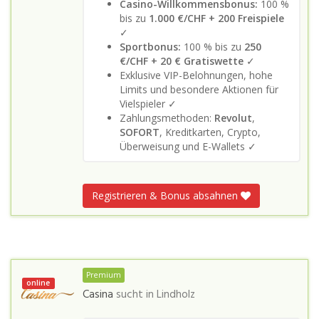
Casino-Willkommensbonus:
100 %
bis zu
1.000 €/CHF + 200 Freispiele
✓
Sportbonus:
100 % bis zu
250
€/CHF + 20 € Gratiswette
✓
Exklusive VIP-Belohnungen, hohe
Limits und besondere Aktionen für
Vielspieler ✓
Zahlungsmethoden:
Revolut
,
SOFORT
, Kreditkarten, Crypto,
Überweisung und E-Wallets ✓
Registrieren & Bonus absahnen
Premium
online
Casina
sucht in
Lindholz