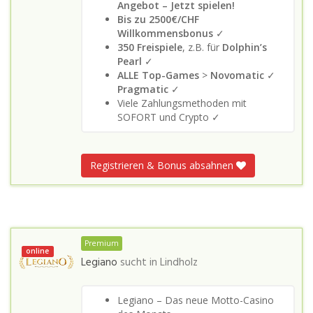
Angebot – Jetzt spielen!
Bis zu 2500€/CHF
Willkommensbonus
✓
350 Freispiele
, z.B. für
Dolphin’s
Pearl
✓
ALLE Top-Games
>
Novomatic
✓
Pragmatic
✓
Viele Zahlungsmethoden mit
SOFORT und Crypto ✓
Registrieren & Bonus absahnen
Premium
online
Legiano
sucht in
Lindholz
Legiano – Das neue Motto-Casino