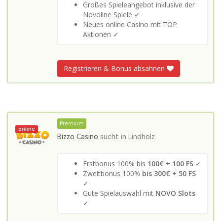
Großes Spieleangebot inklusive der
Novoline Spiele ✓
Neues online Casino mit TOP
Aktionen ✓
Registrieren & Bonus absahnen
Premium
online
Bizzo Casino
sucht in
Lindholz
Erstbonus 100% bis
100€ + 100 FS
✓
Zweitbonus 100%
bis 300€ + 50 FS
✓
Gute Spielauswahl mit
NOVO Slots
✓