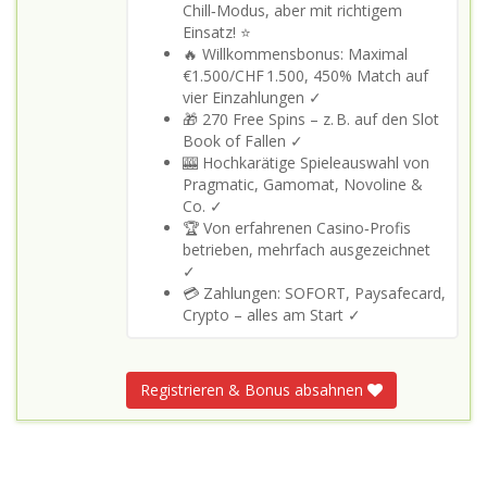
Chill‑Modus, aber mit richtigem
Einsatz! ⭐
🔥 Willkommensbonus: Maximal
€1.500/CHF 1.500, 450% Match auf
vier Einzahlungen ✓
🎁 270 Free Spins – z. B. auf den Slot
Book of Fallen ✓
🎰 Hochkarätige Spieleauswahl von
Pragmatic, Gamomat, Novoline &
Co. ✓
🏆 Von erfahrenen Casino‑Profis
betrieben, mehrfach ausgezeichnet
✓
💳 Zahlungen: SOFORT, Paysafecard,
Crypto – alles am Start ✓
Registrieren & Bonus absahnen