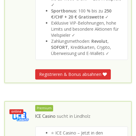
✓
Sportbonus:
100 % bis zu
250
€/CHF + 20 € Gratiswette
✓
Exklusive VIP-Belohnungen, hohe
Limits und besondere Aktionen für
Vielspieler ✓
Zahlungsmethoden:
Revolut
,
SOFORT
, Kreditkarten, Crypto,
Überweisung und E-Wallets ✓
Registrieren & Bonus absahnen
Premium
online
ICE Casino
sucht in
Lindholz
⭐ ICE Casino – Jetzt in den