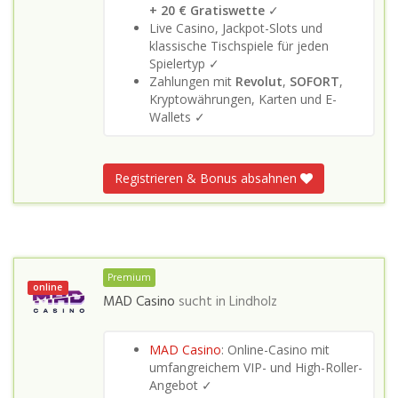
+ 20 € Gratiswette
✓
Live Casino, Jackpot-Slots und
klassische Tischspiele für jeden
Spielertyp ✓
Zahlungen mit
Revolut
,
SOFORT
,
Kryptowährungen, Karten und E-
Wallets ✓
Registrieren & Bonus absahnen
Premium
online
MAD Casino
sucht in
Lindholz
MAD Casino
: Online-Casino mit
umfangreichem VIP- und High-Roller-
Angebot ✓