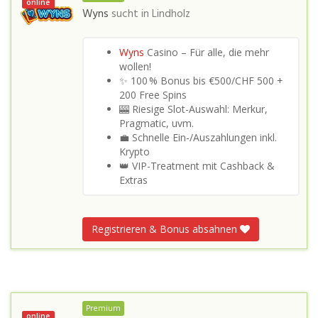
online
Wyns
sucht in
Lindholz
Wyns
Casino – Für alle, die mehr
wollen!
✨ 100 % Bonus bis €500/CHF 500 +
200 Free Spins
🎰 Riesige Slot-Auswahl: Merkur,
Pragmatic, uvm.
💼 Schnelle Ein-/Auszahlungen inkl.
Krypto
👑 VIP-Treatment mit Cashback &
Extras
Registrieren & Bonus absahnen
Premium
online