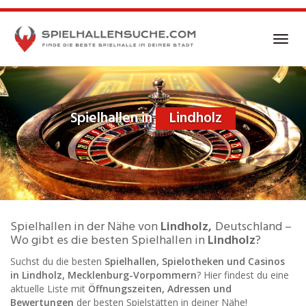
Skip
to
main
Toggl
content
navig
Spielhallen in
Lindholz
Spielhallen in der Nähe von
Lindholz,
Deutschland –
Wo gibt es die besten Spielhallen in
Lindholz
?
Suchst du die besten
Spielhallen, Spielotheken und Casinos
in Lindholz, Mecklenburg-Vorpommern
? Hier findest du eine
aktuelle Liste mit
Öffnungszeiten, Adressen und
Bewertungen
der besten Spielstätten in deiner Nähe!