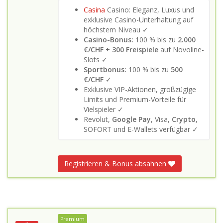
Casina
Casino: Eleganz, Luxus und
exklusive Casino-Unterhaltung auf
höchstem Niveau ✓
Casino-Bonus:
100 % bis zu
2.000
€/CHF + 300 Freispiele
auf Novoline-
Slots ✓
Sportbonus:
100 % bis zu
500
€/CHF
✓
Exklusive VIP-Aktionen, großzügige
Limits und Premium-Vorteile für
Vielspieler ✓
Revolut,
Google Pay
, Visa,
Crypto
,
SOFORT und E-Wallets verfügbar ✓
Registrieren & Bonus absahnen
Premium