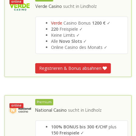
online
Verde Casino
sucht in
Lindholz
Verde
Casino Bonus
1200 €
✓
220
Freispiele ✓
Keine Limits ✓
Alle
Novo Slots
✓
Online Casino des Monats ✓
Registrieren & Bonus absahnen
Premium
online
National Casino
sucht in
Lindholz
100% BONUS bis 300 €/CHF
plus
150 Freispiele
✓