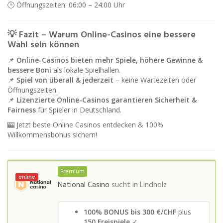
🕒 Öffnungszeiten: 06:00 – 24:00 Uhr
💡 Fazit – Warum Online-Casinos eine bessere
Wahl sein können
📌
Online-Casinos bieten mehr Spiele, höhere Gewinne &
bessere Boni
als lokale Spielhallen.
📌
Spiel von überall & jederzeit
– keine Wartezeiten oder
Öffnungszeiten.
📌
Lizenzierte Online-Casinos garantieren Sicherheit &
Fairness
für Spieler in Deutschland.
🎰 Jetzt beste Online Casinos entdecken & 100%
Willkommensbonus sichern!
Premium
online
National Casino
sucht in
Lindholz
100% BONUS bis 300 €/CHF
plus
150 Freispiele
✓