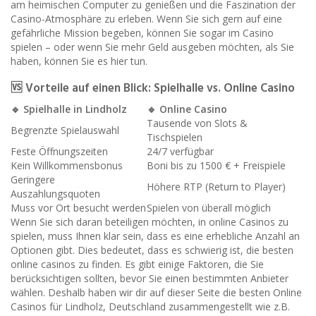
am heimischen Computer zu genießen und die Faszination der
Casino-Atmosphäre zu erleben. Wenn Sie sich gern auf eine
gefährliche Mission begeben, können Sie sogar im Casino
spielen – oder wenn Sie mehr Geld ausgeben möchten, als Sie
haben, können Sie es hier tun.
🆚 Vorteile auf einen Blick: Spielhalle vs. Online Casino
🔹
Spielhalle in Lindholz
🔹
Online Casino
Tausende von Slots &
Begrenzte Spielauswahl
Tischspielen
Feste Öffnungszeiten
24/7 verfügbar
Kein Willkommensbonus
Boni bis zu 1500 € + Freispiele
Geringere
Höhere RTP (Return to Player)
Auszahlungsquoten
Muss vor Ort besucht werden
Spielen von überall möglich
Wenn Sie sich daran beteiligen möchten, in online Casinos zu
spielen, muss Ihnen klar sein, dass es eine erhebliche Anzahl an
Optionen gibt. Dies bedeutet, dass es schwierig ist, die besten
online casinos zu finden. Es gibt einige Faktoren, die Sie
berücksichtigen sollten, bevor Sie einen bestimmten Anbieter
wählen. Deshalb haben wir dir auf dieser Seite die besten Online
Casinos für Lindholz, Deutschland zusammengestellt wie z.B.