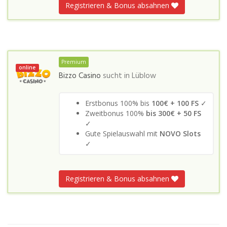
Registrieren & Bonus absahnen
Premium
online
Bizzo Casino
sucht in
Lüblow
Erstbonus 100% bis
100€ + 100 FS
✓
Zweitbonus 100%
bis 300€ + 50 FS
✓
Gute Spielauswahl mit
NOVO Slots
✓
Registrieren & Bonus absahnen