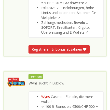
€/CHF + 20 € Gratiswette
✓
Exklusive VIP-Belohnungen, hohe
Limits und besondere Aktionen für
Vielspieler ✓
Zahlungsmethoden:
Revolut
,
SOFORT
, Kreditkarten, Crypto,
Überweisung und E-Wallets ✓
Registrieren & Bonus absahnen
Premium
online
Wyns
sucht in
Lüblow
Wyns
Casino – Für alle, die mehr
wollen!
✨ 100 % Bonus bis €500/CHF 500 +