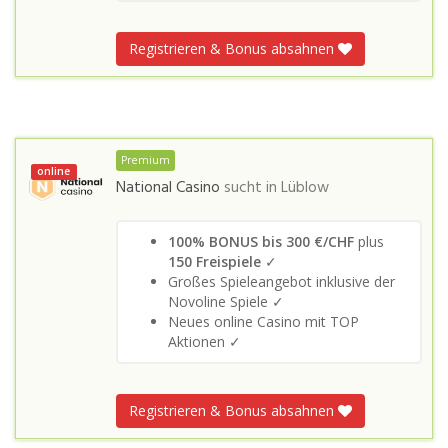
Registrieren & Bonus absahnen
Premium
online
National Casino
sucht in
Lüblow
100% BONUS bis 300 €/CHF
plus
150 Freispiele
✓
Großes Spieleangebot inklusive der
Novoline Spiele ✓
Neues online Casino mit TOP
Aktionen ✓
Registrieren & Bonus absahnen