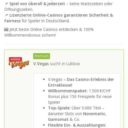
📌
Spiel von überall & jederzeit
– keine Wartezeiten oder
Öffnungszeiten.
📌
Lizenzierte Online-Casinos garantieren Sicherheit &
Fairness
für Spieler in Deutschland.
🎰 Jetzt beste Online Casinos entdecken & 100%
Willkommensbonus sichern!
Premium
online
V.Vegas
sucht in
Lüblow
V.Vegas
– Das Casino-Erlebnis der
Extraklasse!
Willkommenspaket:
1.500 €/CHF
Bonus plus 150 Freispiele für neue
Spieler
Top-Spiele:
Über 5.000 Titel –
darunter Slots von
Novomatic
,
Gamomat
& Co.
Flexible Ein- & Auszahlungen: