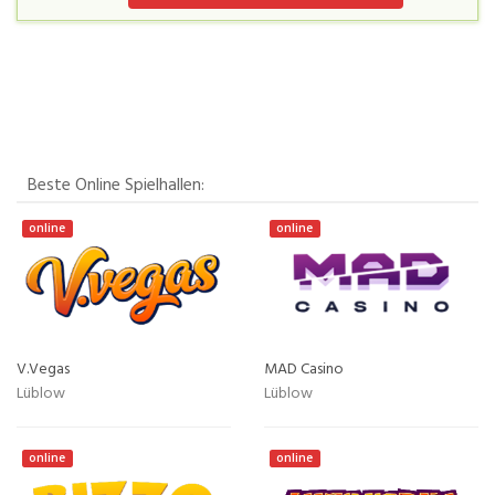
Beste Online Spielhallen:
online
online
V.Vegas
MAD Casino
Lüblow
Lüblow
online
online