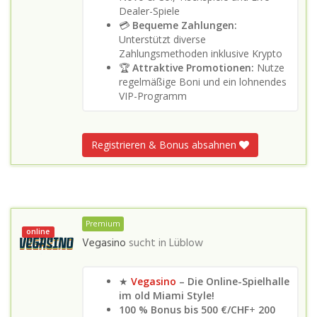
Dealer-Spiele
💳
Bequeme Zahlungen:
Unterstützt diverse
Zahlungsmethoden inklusive Krypto
🏆
Attraktive Promotionen:
Nutze
regelmäßige Boni und ein lohnendes
VIP-Programm
Registrieren & Bonus absahnen
Premium
online
Vegasino
sucht in
Lüblow
★
Vegasino
– Die Online-Spielhalle
im old Miami Style!
100 % Bonus bis 500 €/CHF
+
200