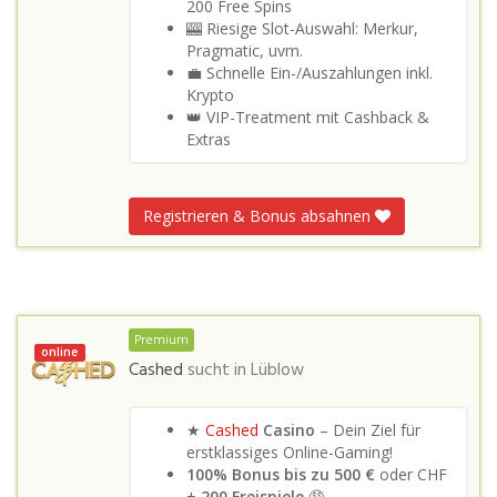
200 Free Spins
🎰 Riesige Slot-Auswahl: Merkur,
Pragmatic, uvm.
💼 Schnelle Ein-/Auszahlungen inkl.
Krypto
👑 VIP-Treatment mit Cashback &
Extras
Registrieren & Bonus absahnen
Premium
online
Cashed
sucht in
Lüblow
★
Cashed
Casino
– Dein Ziel für
erstklassiges Online-Gaming!
100% Bonus bis zu 500 €
oder CHF
+
200 Freispiele
🤑