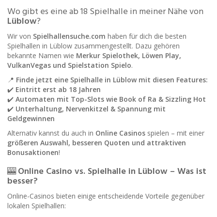
Wo gibt es eine ab 18 Spielhalle in meiner Nähe von
Lüblow
?
Wir von
Spielhallensuche.com
haben für dich die besten
Spielhallen in Lüblow zusammengestellt. Dazu gehören
bekannte Namen wie
Merkur Spielothek, Löwen Play,
VulkanVegas und Spielstation Spielo
.
📍
Finde jetzt eine Spielhalle in Lüblow mit diesen Features:
✔️
Eintritt erst ab 18 Jahren
✔️
Automaten mit Top-Slots wie Book of Ra & Sizzling Hot
✔️
Unterhaltung, Nervenkitzel & Spannung mit
Geldgewinnen
Alternativ kannst du auch in
Online Casinos
spielen – mit einer
größeren Auswahl, besseren Quoten und attraktiven
Bonusaktionen
!
🎰
Online Casino vs. Spielhalle in Lüblow – Was ist
besser?
Online-Casinos bieten einige entscheidende Vorteile gegenüber
lokalen Spielhallen: