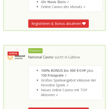
Alle
Novo Slots
✓
Online Casino des Monats ✓
Registrieren & Bonus absahnen
Premium
online
National Casino
sucht in
Lüblow
100% BONUS bis 300 €/CHF
plus
150 Freispiele
✓
Großes Spieleangebot inklusive der
Novoline Spiele ✓
Neues online Casino mit TOP
Aktionen ✓