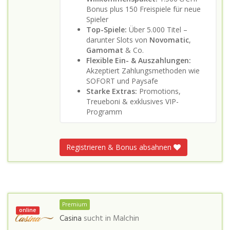
Bonus plus 150 Freispiele für neue
Spieler
Top-Spiele:
Über 5.000 Titel –
darunter Slots von
Novomatic
,
Gamomat
& Co.
Flexible Ein- & Auszahlungen:
Akzeptiert Zahlungsmethoden wie
SOFORT und Paysafe
Starke Extras:
Promotions,
Treueboni & exklusives VIP-
Programm
Registrieren & Bonus absahnen
Premium
online
Casina
sucht in
Malchin