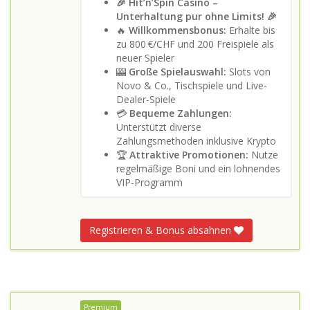
🎉 Hit’n’Spin Casino –
Unterhaltung pur ohne Limits! 🎉
🔥
Willkommensbonus:
Erhalte bis
zu 800 €/CHF und 200 Freispiele als
neuer Spieler
🎰
Große Spielauswahl:
Slots von
Novo & Co., Tischspiele und Live-
Dealer-Spiele
💳
Bequeme Zahlungen:
Unterstützt diverse
Zahlungsmethoden inklusive Krypto
🏆
Attraktive Promotionen:
Nutze
regelmäßige Boni und ein lohnendes
VIP-Programm
Registrieren & Bonus absahnen
Premium