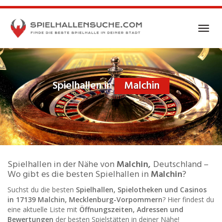
Skip
to
main
Toggl
content
navig
Spielhallen in
Malchin
Spielhallen in der Nähe von
Malchin,
Deutschland –
Wo gibt es die besten Spielhallen in
Malchin
?
Suchst du die besten
Spielhallen, Spielotheken und Casinos
in 17139 Malchin, Mecklenburg-Vorpommern
? Hier findest du
eine aktuelle Liste mit
Öffnungszeiten, Adressen und
Bewertungen
der besten Spielstätten in deiner Nähe!