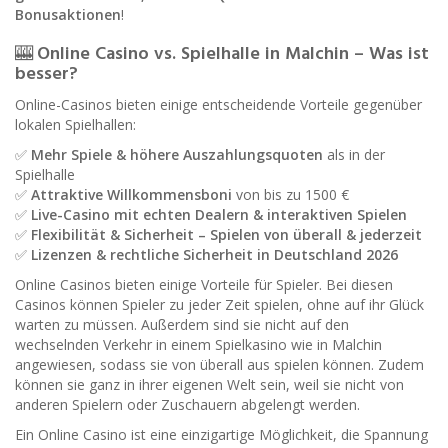
Bonusaktionen
!
🎰
Online Casino vs. Spielhalle in Malchin – Was ist
besser?
Online-Casinos bieten einige entscheidende Vorteile gegenüber
lokalen Spielhallen:
✅
Mehr Spiele & höhere Auszahlungsquoten
als in der
Spielhalle
✅
Attraktive Willkommensboni
von bis zu 1500 €
✅
Live-Casino mit echten Dealern & interaktiven Spielen
✅
Flexibilität & Sicherheit – Spielen von überall & jederzeit
✅
Lizenzen & rechtliche Sicherheit in Deutschland 2026
Online Casinos bieten einige Vorteile für Spieler. Bei diesen
Casinos können Spieler zu jeder Zeit spielen, ohne auf ihr Glück
warten zu müssen. Außerdem sind sie nicht auf den
wechselnden Verkehr in einem Spielkasino wie in Malchin
angewiesen, sodass sie von überall aus spielen können. Zudem
können sie ganz in ihrer eigenen Welt sein, weil sie nicht von
anderen Spielern oder Zuschauern abgelengt werden.
Ein Online Casino ist eine einzigartige Möglichkeit, die Spannung