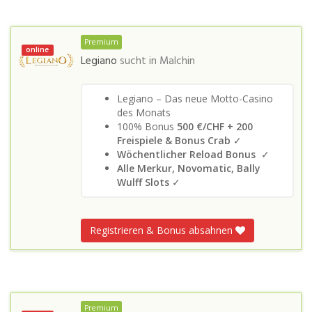
Premium
online
Legiano
sucht in
Malchin
Legiano – Das neue Motto-Casino
des Monats
100% Bonus
500 €/CHF + 200
Freispiele & Bonus Crab
✓
Wöchentlicher Reload Bonus
✓
Alle Merkur, Novomatic, Bally
Wulff Slots
✓
Registrieren & Bonus absahnen
Premium