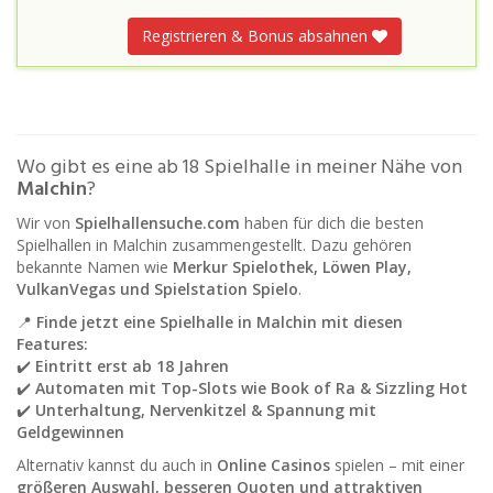
Registrieren & Bonus absahnen
Wo gibt es eine ab 18 Spielhalle in meiner Nähe von
Malchin
?
Wir von
Spielhallensuche.com
haben für dich die besten
Spielhallen in Malchin zusammengestellt. Dazu gehören
bekannte Namen wie
Merkur Spielothek, Löwen Play,
VulkanVegas und Spielstation Spielo
.
📍
Finde jetzt eine Spielhalle in Malchin mit diesen
Features:
✔️
Eintritt erst ab 18 Jahren
✔️
Automaten mit Top-Slots wie Book of Ra & Sizzling Hot
✔️
Unterhaltung, Nervenkitzel & Spannung mit
Geldgewinnen
Alternativ kannst du auch in
Online Casinos
spielen – mit einer
größeren Auswahl, besseren Quoten und attraktiven