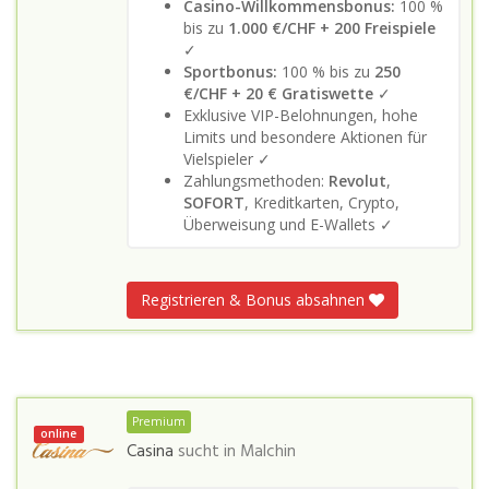
Casino-Willkommensbonus:
100 %
bis zu
1.000 €/CHF + 200 Freispiele
✓
Sportbonus:
100 % bis zu
250
€/CHF + 20 € Gratiswette
✓
Exklusive VIP-Belohnungen, hohe
Limits und besondere Aktionen für
Vielspieler ✓
Zahlungsmethoden:
Revolut
,
SOFORT
, Kreditkarten, Crypto,
Überweisung und E-Wallets ✓
Registrieren & Bonus absahnen
Premium
online
Casina
sucht in
Malchin