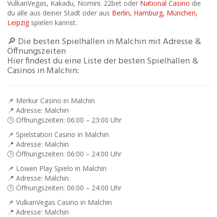
VulkanVegas, Kakadu, Nomini. 22bet oder
National Casino
die
du alle aus deiner Stadt oder aus
Berlin
,
Hamburg
,
München,
Leipzig
spielen kannst.
🔎 Die besten Spielhallen in Malchin mit Adresse &
Öffnungszeiten
Hier findest du eine Liste der besten Spielhallen &
Casinos in Malchin:
📌 Merkur Casino in Malchin
📍 Adresse: Malchin
🕒 Öffnungszeiten: 06:00 – 23:00 Uhr
📌 Spielstation Casino in Malchin
📍 Adresse: Malchin
🕒 Öffnungszeiten: 06:00 – 24:00 Uhr
📌 Löwen Play Spielo in Malchin
📍 Adresse: Malchin
🕒 Öffnungszeiten: 06:00 – 24:00 Uhr
📌 VulkanVegas Casino in Malchin
📍 Adresse: Malchin