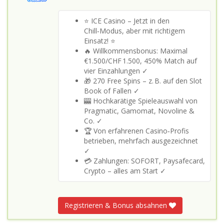
⭐ ICE Casino – Jetzt in den
Chill‑Modus, aber mit richtigem
Einsatz! ⭐
🔥 Willkommensbonus: Maximal
€1.500/CHF 1.500, 450% Match auf
vier Einzahlungen ✓
🎁 270 Free Spins – z. B. auf den Slot
Book of Fallen ✓
🎰 Hochkarätige Spieleauswahl von
Pragmatic, Gamomat, Novoline &
Co. ✓
🏆 Von erfahrenen Casino‑Profis
betrieben, mehrfach ausgezeichnet
✓
💳 Zahlungen: SOFORT, Paysafecard,
Crypto – alles am Start ✓
Registrieren & Bonus absahnen