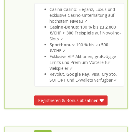
Casina Casino: Eleganz, Luxus und
exklusive Casino-Unterhaltung auf
höchstem Niveau ✓
Casino-Bonus:
100 % bis zu
2.000
€/CHF + 300 Freispiele
auf Novoline-
Slots ✓
Sportbonus:
100 % bis zu
500
€/CHF
✓
Exklusive VIP-Aktionen, großzügige
Limits und Premium-Vorteile für
Vielspieler ✓
Revolut,
Google Pay
, Visa,
Crypto
,
SOFORT und E-Wallets verfügbar ✓
Registrieren & Bonus absahnen