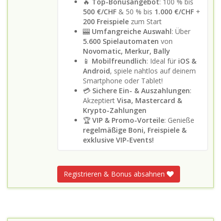
🔥
Top-Bonusangebot
: 100 % bis
500 €/CHF
& 50 % bis
1.000 €/CHF
+
200 Freispiele
zum Start
🎰
Umfangreiche Auswahl
: Über
5.600 Spielautomaten
von
Novomatic, Merkur, Bally
📱
Mobilfreundlich
: Ideal für
iOS &
Android
, spiele nahtlos auf deinem
Smartphone oder Tablet!
💳
Sichere Ein- & Auszahlungen
:
Akzeptiert
Visa, Mastercard &
Krypto-Zahlungen
🏆
VIP & Promo-Vorteile
: Genieße
regelmäßige Boni, Freispiele &
exklusive VIP-Events!
Registrieren & Bonus absahnen