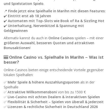
und Spielstation Spielo
.
📍
Finde jetzt eine Spielhalle in Marihn mit diesen Features:
✔️
Eintritt erst ab 18 Jahren
✔️
Automaten mit Top-Slots wie Book of Ra & Sizzling Hot
✔️
Unterhaltung, Nervenkitzel & Spannung mit
Geldgewinnen
Alternativ kannst du auch in
Online Casinos
spielen – mit einer
größeren Auswahl, besseren Quoten und attraktiven
Bonusaktionen
!
🎰
Online Casino vs. Spielhalle in Marihn – Was ist
besser?
Online-Casinos bieten einige entscheidende Vorteile gegenüber
lokalen Spielhallen:
✅
Mehr Spiele & höhere Auszahlungsquoten
als in der
Spielhalle
✅
Attraktive Willkommensboni
von bis zu 1500 €
✅
Live-Casino mit echten Dealern & interaktiven Spielen
✅
Flexibilität & Sicherheit – Spielen von überall & jederzeit
✅
Lizenzen & rechtliche Sicherheit in Deutschland 2026