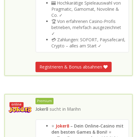
🎰 Hochkarätige Spieleauswahl von
Pragmatic, Gamomat, Novoline &
Co. ✓
🏆 Von erfahrenen Casino‑Profis
betrieben, mehrfach ausgezeichnet
✓
💳 Zahlungen: SOFORT, Paysafecard,
Crypto – alles am Start ✓
Registrieren & Bonus absahnen
Premium
online
Joker8
sucht in
Marihn
⭐
Joker8
– Dein Online-Casino mit
den besten Games & Boni!
⭐