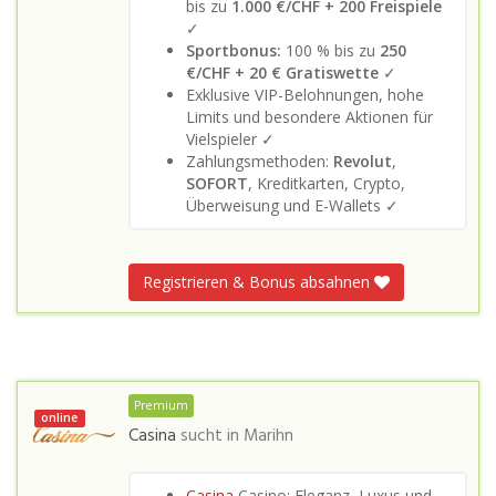
bis zu
1.000 €/CHF + 200 Freispiele
✓
Sportbonus:
100 % bis zu
250
€/CHF + 20 € Gratiswette
✓
Exklusive VIP-Belohnungen, hohe
Limits und besondere Aktionen für
Vielspieler ✓
Zahlungsmethoden:
Revolut
,
SOFORT
, Kreditkarten, Crypto,
Überweisung und E-Wallets ✓
Registrieren & Bonus absahnen
Premium
online
Casina
sucht in
Marihn
Casina
Casino: Eleganz, Luxus und