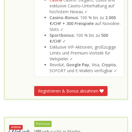
exklusive Casino-Unterhaltung auf
höchstem Niveau ✓
Casino-Bonus:
100 % bis zu
2.000
€/CHF + 300 Freispiele
auf Novoline-
Slots ✓
Sportbonus:
100 % bis zu
500
€/CHF
✓
Exklusive VIP-Aktionen, großzügige
Limits und Premium-Vorteile für
Vielspieler ✓
Revolut,
Google Pay
, Visa,
Crypto
,
SOFORT und E-Wallets verfügbar ✓
Registrieren & Bonus absahnen
Premium
online