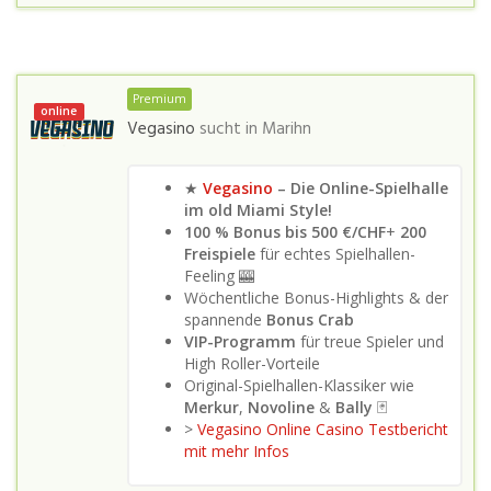
Premium
online
Vegasino
sucht in
Marihn
★
Vegasino
– Die Online-Spielhalle
im old Miami Style!
100 % Bonus bis 500 €/CHF
+
200
Freispiele
für echtes Spielhallen-
Feeling 🎰
Wöchentliche Bonus-Highlights & der
spannende
Bonus Crab
VIP-Programm
für treue Spieler und
High Roller-Vorteile
Original-Spielhallen-Klassiker wie
Merkur
,
Novoline
&
Bally
🃏
>
Vegasino Online Casino Testbericht
mit mehr Infos