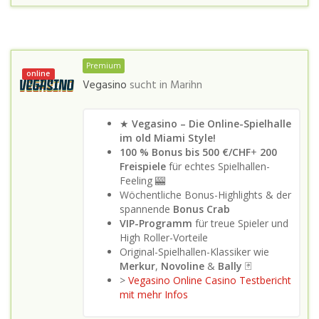
Premium
online
Vegasino
sucht in
Marihn
★
Vegasino – Die Online-Spielhalle
im old Miami Style!
100 % Bonus bis 500 €/CHF
+
200
Freispiele
für echtes Spielhallen-
Feeling 🎰
Wöchentliche Bonus-Highlights & der
spannende
Bonus Crab
VIP-Programm
für treue Spieler und
High Roller-Vorteile
Original-Spielhallen-Klassiker wie
Merkur
,
Novoline
&
Bally
🃏
>
Vegasino Online Casino Testbericht
mit mehr Infos