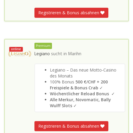
Registrieren & Bonus absahnen
Premium
online
Legiano
sucht in
Marihn
Legiano – Das neue Motto-Casino
des Monats
100% Bonus
500 €/CHF + 200
Freispiele & Bonus Crab
✓
Wöchentlicher Reload Bonus
✓
Alle Merkur, Novomatic, Bally
Wulff Slots
✓
Registrieren & Bonus absahnen