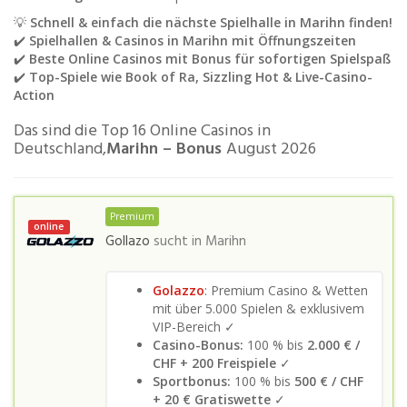
💡
Schnell & einfach die nächste Spielhalle in Marihn finden!
✔️
Spielhallen & Casinos in Marihn mit Öffnungszeiten
✔️
Beste Online Casinos mit Bonus für sofortigen Spielspaß
✔️
Top-Spiele wie Book of Ra, Sizzling Hot & Live-Casino-
Action
Das sind die Top 16 Online Casinos in
Deutschland,
Marihn – Bonus
August 2026
Premium
online
Gollazo
sucht in
Marihn
Golazzo
: Premium Casino & Wetten
mit über 5.000 Spielen & exklusivem
VIP-Bereich ✓
Casino-Bonus:
100 % bis
2.000 € /
CHF + 200 Freispiele
✓
Sportbonus:
100 % bis
500 € / CHF
+ 20 € Gratiswette
✓