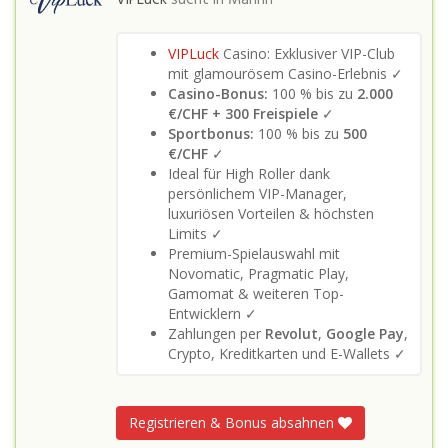
VIPLuck
sucht in
Marihn
VIPLuck
Casino: Exklusiver VIP-Club
mit glamourösem Casino-Erlebnis ✓
Casino-Bonus:
100 % bis zu
2.000
€/CHF + 300 Freispiele
✓
Sportbonus:
100 % bis zu
500
€/CHF
✓
Ideal für High Roller dank
persönlichem VIP-Manager,
luxuriösen Vorteilen & höchsten
Limits ✓
Premium-Spielauswahl mit
Novomatic, Pragmatic Play,
Gamomat & weiteren Top-
Entwicklern ✓
Zahlungen per
Revolut
,
Google Pay
,
Crypto, Kreditkarten und E-Wallets ✓
Registrieren & Bonus absahnen