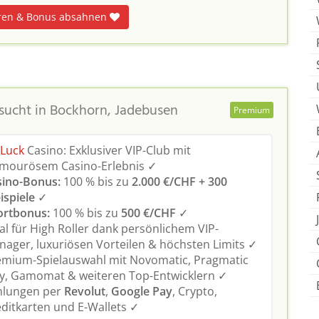
eren & Bonus absahnen
sucht in
Bockhorn, Jadebusen
Premium
PLuck
Casino: Exklusiver VIP-Club mit
amourösem Casino-Erlebnis ✓
sino-Bonus:
100 % bis zu
2.000 €/CHF + 300
ispiele
✓
ortbonus:
100 % bis zu
500 €/CHF
✓
al für High Roller dank persönlichem VIP-
ager, luxuriösen Vorteilen & höchsten Limits ✓
emium-Spielauswahl mit Novomatic, Pragmatic
ay, Gamomat & weiteren Top-Entwicklern ✓
hlungen per
Revolut
,
Google Pay
, Crypto,
ditkarten und E-Wallets ✓