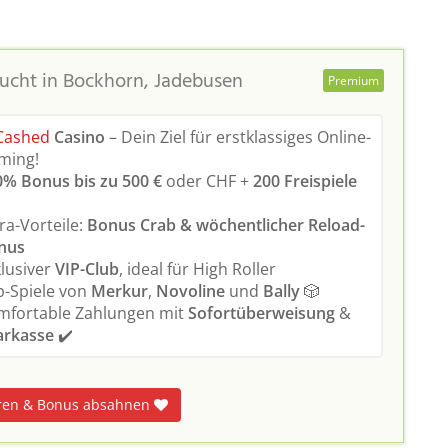
ucht in
Bockhorn, Jadebusen
Premium
Cashed
Casino
– Dein Ziel für erstklassiges Online-
ming!
0% Bonus bis zu 500 €
oder CHF +
200 Freispiele
ra-Vorteile:
Bonus Crab & wöchentlicher Reload-
nus
lusiver
VIP-Club
, ideal für High Roller
p-Spiele von
Merkur
,
Novoline
und
Bally
🎲
mfortable Zahlungen mit
Sofortüberweisung
&
arkasse
✔️
eren & Bonus absahnen