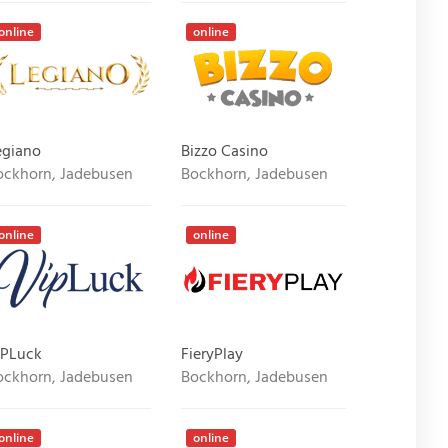
online
online
egiano
Bizzo Casino
ockhorn, Jadebusen
Bockhorn, Jadebusen
online
online
IPLuck
FieryPlay
ockhorn, Jadebusen
Bockhorn, Jadebusen
online
online