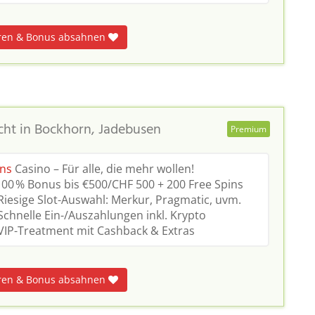
eren & Bonus absahnen
cht in
Bockhorn, Jadebusen
Premium
ns
Casino – Für alle, die mehr wollen!
00 % Bonus bis €500/CHF 500 + 200 Free Spins
Riesige Slot-Auswahl: Merkur, Pragmatic, uvm.
Schnelle Ein-/Auszahlungen inkl. Krypto
VIP-Treatment mit Cashback & Extras
eren & Bonus absahnen