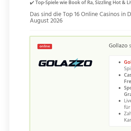
✔️
Top-Spiele wie Book of Ra, Sizzling Hot & L
Das sind die Top 16 Online Casinos in 
August 2026
Gollazo
online
Go
Spi
Ca
Fre
Sp
Gr
Liv
für
Za
Kar