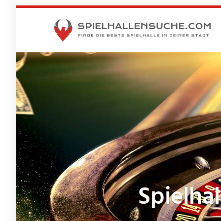
Skip
to
main
content
Spielhal