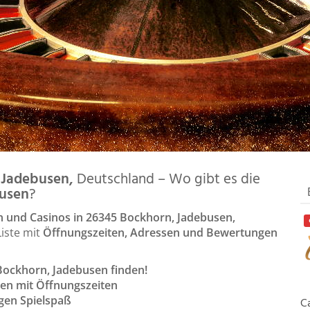
 Jadebusen,
Deutschland – Wo gibt es die
busen
?
en und Casinos in 26345 Bockhorn, Jadebusen,
Liste mit
Öffnungszeiten, Adressen und Bewertungen
n Bockhorn, Jadebusen finden!
sen mit Öffnungszeiten
igen Spielspaß
C