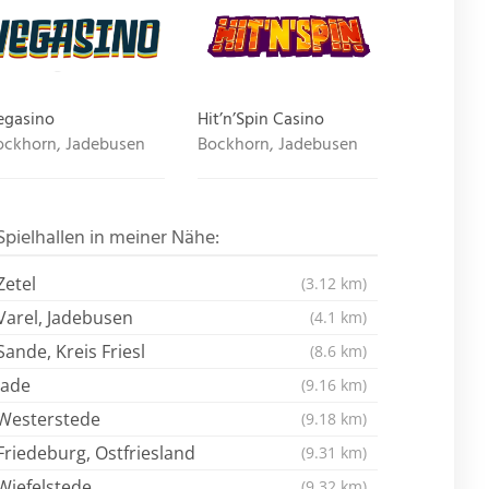
egasino
Hit’n’Spin Casino
ockhorn, Jadebusen
Bockhorn, Jadebusen
Spielhallen in meiner Nähe:
Zetel
(3.12 km)
Varel, Jadebusen
(4.1 km)
Sande, Kreis Friesl
(8.6 km)
Jade
(9.16 km)
Westerstede
(9.18 km)
Friedeburg, Ostfriesland
(9.31 km)
Wiefelstede
(9.32 km)