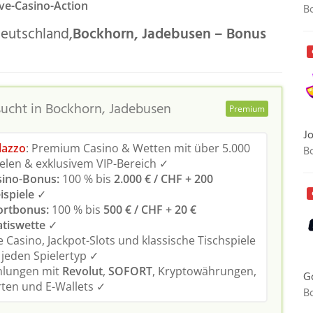
ive-Casino-Action
B
Deutschland,
Bockhorn, Jadebusen – Bonus
sucht in
Bockhorn, Jadebusen
Premium
J
lazzo
: Premium Casino & Wetten mit über 5.000
B
elen & exklusivem VIP-Bereich ✓
sino-Bonus:
100 % bis
2.000 € / CHF + 200
ispiele
✓
ortbonus:
100 % bis
500 € / CHF + 20 €
atiswette
✓
e Casino, Jackpot-Slots und klassische Tischspiele
 jeden Spielertyp ✓
hlungen mit
Revolut
,
SOFORT
, Kryptowährungen,
G
ten und E-Wallets ✓
B