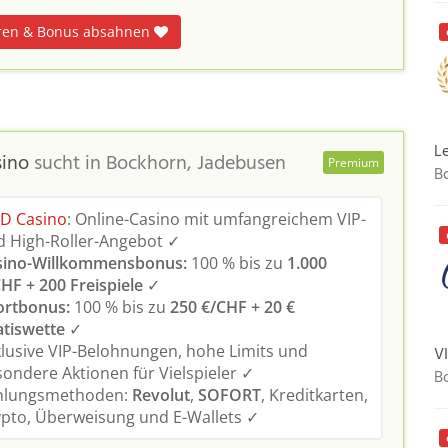
eren & Bonus absahnen
L
ino
sucht in
Bockhorn, Jadebusen
Premium
B
D Casino
: Online-Casino mit umfangreichem VIP-
d High-Roller-Angebot ✓
sino-Willkommensbonus:
100 % bis zu
1.000
HF + 200 Freispiele
✓
ortbonus:
100 % bis zu
250 €/CHF + 20 €
atiswette
✓
lusive VIP-Belohnungen, hohe Limits und
V
ondere Aktionen für Vielspieler ✓
B
hlungsmethoden:
Revolut
,
SOFORT
, Kreditkarten,
ypto, Überweisung und E-Wallets ✓