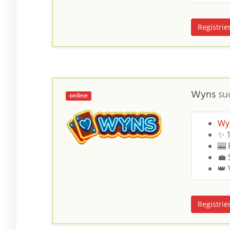
Registri
Wyns
su
online
Wy
✨ 1
🎰 
💼 
👑 
Registri