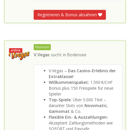
Registrieren & Bonus absahnen
Premium
online
V.Vegas
sucht in
Bodensee
V.Vegas
– Das Casino-Erlebnis der
Extraklasse!
Willkommenspaket:
1.500 €/CHF
Bonus plus 150 Freispiele für neue
Spieler
Top-Spiele:
Über 5.000 Titel –
darunter Slots von
Novomatic
,
Gamomat
& Co.
Flexible Ein- & Auszahlungen:
Akzeptiert Zahlungsmethoden wie
SOFORT und Paysafe