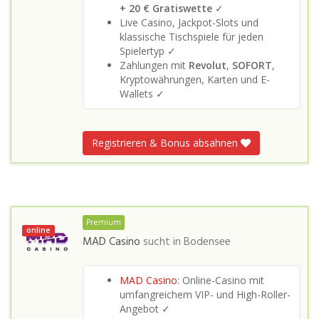
+ 20 € Gratiswette
✓
Live Casino, Jackpot-Slots und
klassische Tischspiele für jeden
Spielertyp ✓
Zahlungen mit
Revolut
,
SOFORT
,
Kryptowährungen, Karten und E-
Wallets ✓
Registrieren & Bonus absahnen
Premium
online
MAD Casino
sucht in
Bodensee
MAD Casino
: Online-Casino mit
umfangreichem VIP- und High-Roller-
Angebot ✓