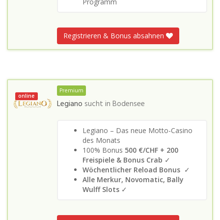
Programm
Registrieren & Bonus absahnen
Premium
online
Legiano
sucht in
Bodensee
Legiano – Das neue Motto-Casino
des Monats
100% Bonus
500 €/CHF + 200
Freispiele & Bonus Crab
✓
Wöchentlicher Reload Bonus
✓
Alle Merkur, Novomatic, Bally
Wulff Slots
✓