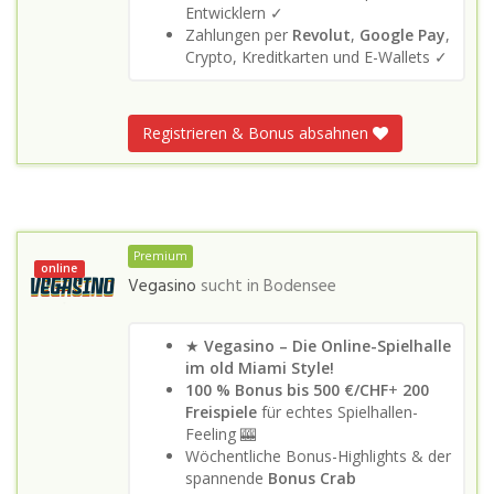
Entwicklern ✓
Zahlungen per
Revolut
,
Google Pay
,
Crypto, Kreditkarten und E-Wallets ✓
Registrieren & Bonus absahnen
Premium
online
Vegasino
sucht in
Bodensee
★
Vegasino – Die Online-Spielhalle
im old Miami Style!
100 % Bonus bis 500 €/CHF
+
200
Freispiele
für echtes Spielhallen-
Feeling 🎰
Wöchentliche Bonus-Highlights & der
spannende
Bonus Crab