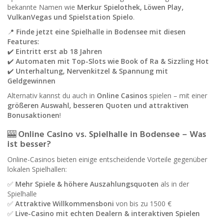
bekannte Namen wie
Merkur Spielothek, Löwen Play,
VulkanVegas und Spielstation Spielo
.
📍
Finde jetzt eine Spielhalle in Bodensee mit diesen
Features:
✔️
Eintritt erst ab 18 Jahren
✔️
Automaten mit Top-Slots wie Book of Ra & Sizzling Hot
✔️
Unterhaltung, Nervenkitzel & Spannung mit
Geldgewinnen
Alternativ kannst du auch in
Online Casinos
spielen – mit einer
größeren Auswahl, besseren Quoten und attraktiven
Bonusaktionen
!
🎰
Online Casino vs. Spielhalle in Bodensee – Was
ist besser?
Online-Casinos bieten einige entscheidende Vorteile gegenüber
lokalen Spielhallen:
✅
Mehr Spiele & höhere Auszahlungsquoten
als in der
Spielhalle
✅
Attraktive Willkommensboni
von bis zu 1500 €
✅
Live-Casino mit echten Dealern & interaktiven Spielen