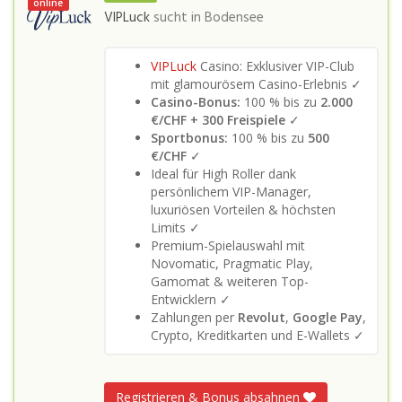
online
VIPLuck
sucht in
Bodensee
VIPLuck
Casino: Exklusiver VIP-Club
mit glamourösem Casino-Erlebnis ✓
Casino-Bonus:
100 % bis zu
2.000
€/CHF + 300 Freispiele
✓
Sportbonus:
100 % bis zu
500
€/CHF
✓
Ideal für High Roller dank
persönlichem VIP-Manager,
luxuriösen Vorteilen & höchsten
Limits ✓
Premium-Spielauswahl mit
Novomatic, Pragmatic Play,
Gamomat & weiteren Top-
Entwicklern ✓
Zahlungen per
Revolut
,
Google Pay
,
Crypto, Kreditkarten und E-Wallets ✓
Registrieren & Bonus absahnen