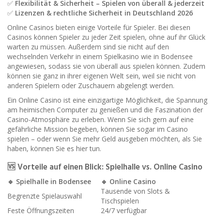
✅
Flexibilität & Sicherheit – Spielen von überall & jederzeit
✅
Lizenzen & rechtliche Sicherheit in Deutschland 2026
Online Casinos bieten einige Vorteile für Spieler. Bei diesen
Casinos können Spieler zu jeder Zeit spielen, ohne auf ihr Glück
warten zu müssen. Außerdem sind sie nicht auf den
wechselnden Verkehr in einem Spielkasino wie in Bodensee
angewiesen, sodass sie von überall aus spielen können. Zudem
können sie ganz in ihrer eigenen Welt sein, weil sie nicht von
anderen Spielern oder Zuschauern abgelengt werden.
Ein Online Casino ist eine einzigartige Möglichkeit, die Spannung
am heimischen Computer zu genießen und die Faszination der
Casino-Atmosphäre zu erleben. Wenn Sie sich gern auf eine
gefährliche Mission begeben, können Sie sogar im Casino
spielen – oder wenn Sie mehr Geld ausgeben möchten, als Sie
haben, können Sie es hier tun.
🆚 Vorteile auf einen Blick: Spielhalle vs. Online Casino
🔹
Spielhalle in Bodensee
🔹
Online Casino
Tausende von Slots &
Begrenzte Spielauswahl
Tischspielen
Feste Öffnungszeiten
24/7 verfügbar