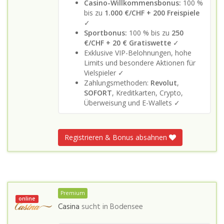
Casino-Willkommensbonus:
100 %
bis zu
1.000 €/CHF + 200 Freispiele
✓
Sportbonus:
100 % bis zu
250
€/CHF + 20 € Gratiswette
✓
Exklusive VIP-Belohnungen, hohe
Limits und besondere Aktionen für
Vielspieler ✓
Zahlungsmethoden:
Revolut
,
SOFORT
, Kreditkarten, Crypto,
Überweisung und E-Wallets ✓
Registrieren & Bonus absahnen
Premium
online
Casina
sucht in
Bodensee