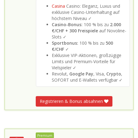
Casina
Casino: Eleganz, Luxus und
exklusive Casino-Unterhaltung auf
höchstem Niveau ✓
Casino-Bonus:
100 % bis zu
2.000
€/CHF + 300 Freispiele
auf Novoline-
Slots ✓
Sportbonus:
100 % bis zu
500
€/CHF
✓
Exklusive VIP-Aktionen, großzügige
Limits und Premium-Vorteile für
Vielspieler ✓
Revolut,
Google Pay
, Visa,
Crypto
,
SOFORT und E-Wallets verfügbar ✓
Registrieren & Bonus absahnen
Premium