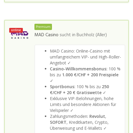
Premium
online
MAD Casino
sucht in
Buchholz (Aller)
MAD Casino: Online-Casino mit
umfangreichem VIP- und High-Roller-
Angebot ✓
Casino-Willkommensbonus:
100 %
bis zu
1.000 €/CHF + 200 Freispiele
✓
Sportbonus:
100 % bis zu
250
€/CHF + 20 € Gratiswette
✓
Exklusive VIP-Belohnungen, hohe
Limits und besondere Aktionen für
Vielspieler ✓
Zahlungsmethoden:
Revolut
,
SOFORT
, Kreditkarten, Crypto,
Überweisung und E-Wallets ✓