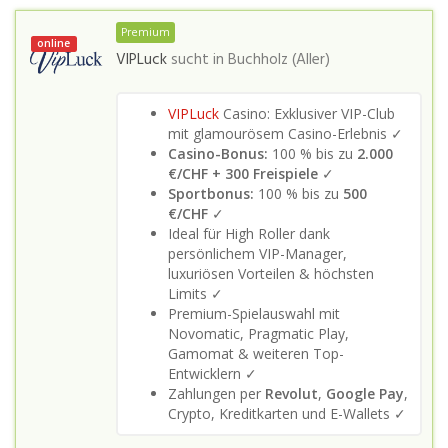
Premium
online
VIPLuck
sucht in
Buchholz (Aller)
VIPLuck
Casino: Exklusiver VIP-Club
mit glamourösem Casino-Erlebnis ✓
Casino-Bonus:
100 % bis zu
2.000
€/CHF + 300 Freispiele
✓
Sportbonus:
100 % bis zu
500
€/CHF
✓
Ideal für High Roller dank
persönlichem VIP-Manager,
luxuriösen Vorteilen & höchsten
Limits ✓
Premium-Spielauswahl mit
Novomatic, Pragmatic Play,
Gamomat & weiteren Top-
Entwicklern ✓
Zahlungen per
Revolut
,
Google Pay
,
Crypto, Kreditkarten und E-Wallets ✓