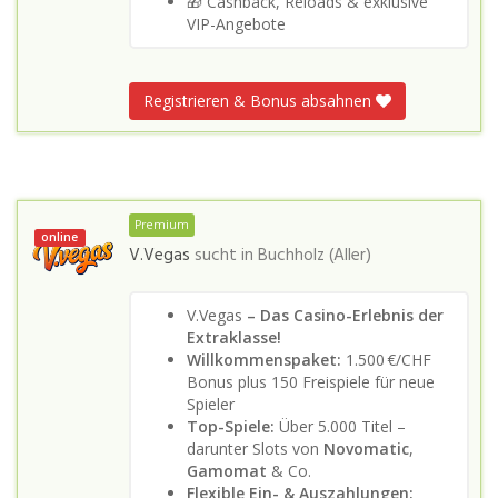
🎁 Cashback, Reloads & exklusive
VIP-Angebote
Registrieren & Bonus absahnen
Premium
online
V.Vegas
sucht in
Buchholz (Aller)
V.Vegas
– Das Casino-Erlebnis der
Extraklasse!
Willkommenspaket:
1.500 €/CHF
Bonus plus 150 Freispiele für neue
Spieler
Top-Spiele:
Über 5.000 Titel –
darunter Slots von
Novomatic
,
Gamomat
& Co.
Flexible Ein- & Auszahlungen: