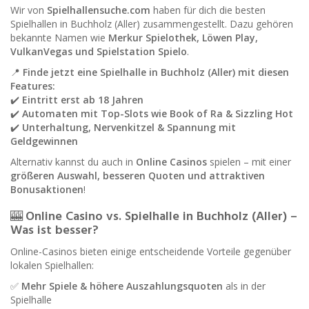
Wir von
Spielhallensuche.com
haben für dich die besten
Spielhallen in Buchholz (Aller) zusammengestellt. Dazu gehören
bekannte Namen wie
Merkur Spielothek, Löwen Play,
VulkanVegas und Spielstation Spielo
.
📍
Finde jetzt eine Spielhalle in Buchholz (Aller) mit diesen
Features:
✔️
Eintritt erst ab 18 Jahren
✔️
Automaten mit Top-Slots wie Book of Ra & Sizzling Hot
✔️
Unterhaltung, Nervenkitzel & Spannung mit
Geldgewinnen
Alternativ kannst du auch in
Online Casinos
spielen – mit einer
größeren Auswahl, besseren Quoten und attraktiven
Bonusaktionen
!
🎰
Online Casino vs. Spielhalle in Buchholz (Aller) –
Was ist besser?
Online-Casinos bieten einige entscheidende Vorteile gegenüber
lokalen Spielhallen:
✅
Mehr Spiele & höhere Auszahlungsquoten
als in der
Spielhalle