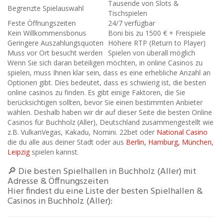
Tausende von Slots &
Begrenzte Spielauswahl
Tischspielen
Feste Öffnungszeiten
24/7 verfügbar
Kein Willkommensbonus
Boni bis zu 1500 € + Freispiele
Geringere Auszahlungsquoten
Höhere RTP (Return to Player)
Muss vor Ort besucht werden
Spielen von überall möglich
Wenn Sie sich daran beteiligen möchten, in online Casinos zu
spielen, muss Ihnen klar sein, dass es eine erhebliche Anzahl an
Optionen gibt. Dies bedeutet, dass es schwierig ist, die besten
online casinos zu finden. Es gibt einige Faktoren, die Sie
berücksichtigen sollten, bevor Sie einen bestimmten Anbieter
wählen. Deshalb haben wir dir auf dieser Seite die besten Online
Casinos für Buchholz (Aller), Deutschland zusammengestellt wie
z.B. VulkanVegas, Kakadu, Nomini. 22bet oder
National Casino
die du alle aus deiner Stadt oder aus
Berlin
,
Hamburg
,
München,
Leipzig
spielen kannst.
🔎 Die besten Spielhallen in Buchholz (Aller) mit
Adresse & Öffnungszeiten
Hier findest du eine Liste der besten Spielhallen &
Casinos in Buchholz (Aller):