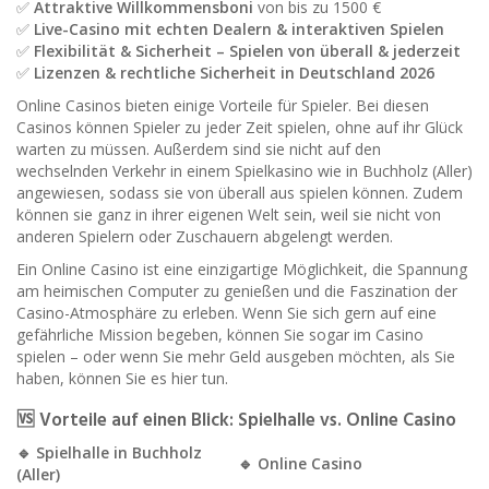
✅
Attraktive Willkommensboni
von bis zu 1500 €
✅
Live-Casino mit echten Dealern & interaktiven Spielen
✅
Flexibilität & Sicherheit – Spielen von überall & jederzeit
✅
Lizenzen & rechtliche Sicherheit in Deutschland 2026
Online Casinos bieten einige Vorteile für Spieler. Bei diesen
Casinos können Spieler zu jeder Zeit spielen, ohne auf ihr Glück
warten zu müssen. Außerdem sind sie nicht auf den
wechselnden Verkehr in einem Spielkasino wie in Buchholz (Aller)
angewiesen, sodass sie von überall aus spielen können. Zudem
können sie ganz in ihrer eigenen Welt sein, weil sie nicht von
anderen Spielern oder Zuschauern abgelengt werden.
Ein Online Casino ist eine einzigartige Möglichkeit, die Spannung
am heimischen Computer zu genießen und die Faszination der
Casino-Atmosphäre zu erleben. Wenn Sie sich gern auf eine
gefährliche Mission begeben, können Sie sogar im Casino
spielen – oder wenn Sie mehr Geld ausgeben möchten, als Sie
haben, können Sie es hier tun.
🆚 Vorteile auf einen Blick: Spielhalle vs. Online Casino
🔹
Spielhalle in Buchholz
🔹
Online Casino
(Aller)