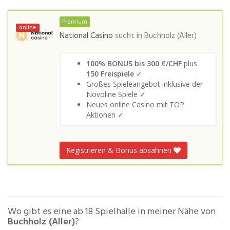
Premium
online
National Casino
sucht in
Buchholz (Aller)
100% BONUS bis 300 €/CHF
plus
150 Freispiele
✓
Großes Spieleangebot inklusive der
Novoline Spiele ✓
Neues online Casino mit TOP
Aktionen ✓
Registrieren & Bonus absahnen
Wo gibt es eine ab 18 Spielhalle in meiner Nähe von
Buchholz (Aller)
?