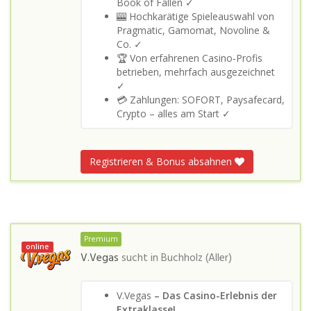
Book of Fallen ✓
🎰 Hochkarätige Spieleauswahl von
Pragmatic, Gamomat, Novoline &
Co. ✓
🏆 Von erfahrenen Casino‑Profis
betrieben, mehrfach ausgezeichnet
✓
💳 Zahlungen: SOFORT, Paysafecard,
Crypto – alles am Start ✓
Registrieren & Bonus absahnen
Premium
online
V.Vegas
sucht in
Buchholz (Aller)
V.Vegas
– Das Casino-Erlebnis der
Extraklasse!