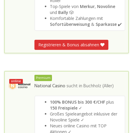
Roller
Top-Spiele von
Merkur
,
Novoline
und
Bally
🎲
Komfortable Zahlungen mit
Sofortüberweisung
&
Sparkasse
✔️
Registrieren & Bonus absahnen
Premium
online
National Casino
sucht in
Buchholz (Aller)
100% BONUS bis 300 €/CHF
plus
150 Freispiele
✓
Großes Spieleangebot inklusive der
Novoline Spiele ✓
Neues online Casino mit TOP
Aktionen ✓