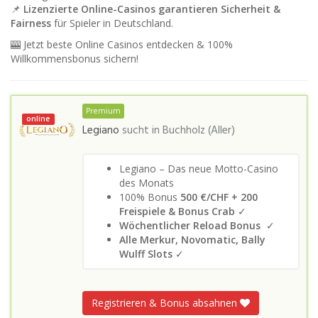
📌
Lizenzierte Online-Casinos garantieren Sicherheit &
Fairness
für Spieler in Deutschland.
🎰 Jetzt beste Online Casinos entdecken & 100%
Willkommensbonus sichern!
Premium
online
Legiano
sucht in
Buchholz (Aller)
Legiano – Das neue Motto-Casino
des Monats
100% Bonus
500 €/CHF + 200
Freispiele & Bonus Crab
✓
Wöchentlicher Reload Bonus
✓
Alle Merkur, Novomatic, Bally
Wulff Slots
✓
Registrieren & Bonus absahnen