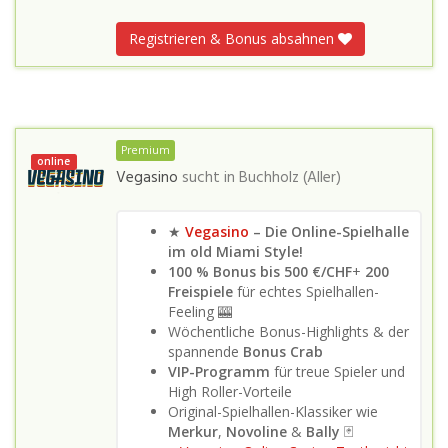
Registrieren & Bonus absahnen
Premium
online
Vegasino
sucht in
Buchholz (Aller)
★
Vegasino
– Die Online-Spielhalle
im old Miami Style!
100 % Bonus bis 500 €/CHF
+
200
Freispiele
für echtes Spielhallen-
Feeling 🎰
Wöchentliche Bonus-Highlights & der
spannende
Bonus Crab
VIP-Programm
für treue Spieler und
High Roller-Vorteile
Original-Spielhallen-Klassiker wie
Merkur
,
Novoline
&
Bally
🃏