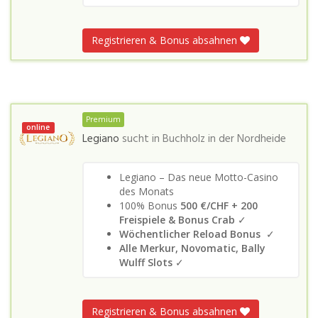
Registrieren & Bonus absahnen
Premium
online
Legiano
sucht in
Buchholz in der Nordheide
Legiano – Das neue Motto-Casino
des Monats
100% Bonus
500 €/CHF + 200
Freispiele & Bonus Crab
✓
Wöchentlicher Reload Bonus
✓
Alle Merkur, Novomatic, Bally
Wulff Slots
✓
Registrieren & Bonus absahnen