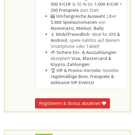
500 €/CHF
& 50 % bis
1.000 €/CHF
+
200 Freispiele
zum Start
🎰
Umfangreiche Auswahl
: Über
5.600 Spielautomaten
von
Novomatic, Merkur, Bally
📱
Mobilfreundlich
: Ideal für
iOS &
Android
, spiele nahtlos auf deinem
Smartphone oder Tablet!
💳
Sichere Ein- & Auszahlungen
:
Akzeptiert
Visa, Mastercard &
Krypto-Zahlungen
🏆
VIP & Promo-Vorteile
: Genieße
regelmäßige Boni, Freispiele &
exklusive VIP-Events!
Registrieren & Bonus absahnen