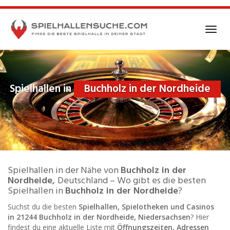
Skip
to
main
Toggl
content
navig
Spielhallen in
Buchholz in der Nordheide
Spielhallen in der Nähe von
Buchholz in der
Nordheide,
Deutschland – Wo gibt es die besten
Spielhallen in
Buchholz in der Nordheide
?
Suchst du die besten
Spielhallen, Spielotheken und Casinos
in 21244 Buchholz in der Nordheide, Niedersachsen
? Hier
findest du eine aktuelle Liste mit
Öffnungszeiten, Adressen