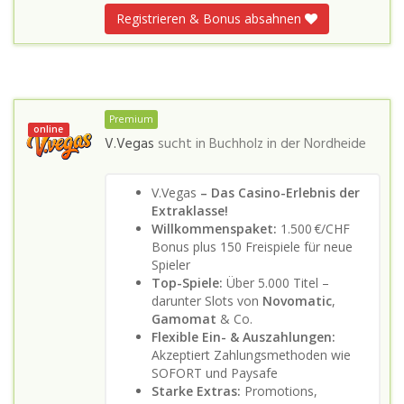
Registrieren & Bonus absahnen
Premium
online
V.Vegas
sucht in
Buchholz in der Nordheide
V.Vegas
– Das Casino-Erlebnis der
Extraklasse!
Willkommenspaket:
1.500 €/CHF
Bonus plus 150 Freispiele für neue
Spieler
Top-Spiele:
Über 5.000 Titel –
darunter Slots von
Novomatic
,
Gamomat
& Co.
Flexible Ein- & Auszahlungen:
Akzeptiert Zahlungsmethoden wie
SOFORT und Paysafe
Starke Extras:
Promotions,