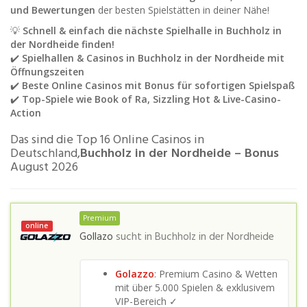
und Bewertungen
der besten Spielstätten in deiner Nähe!
💡
Schnell & einfach die nächste Spielhalle in Buchholz in
der Nordheide finden!
✔️
Spielhallen & Casinos in Buchholz in der Nordheide mit
Öffnungszeiten
✔️
Beste Online Casinos mit Bonus für sofortigen Spielspaß
✔️
Top-Spiele wie Book of Ra, Sizzling Hot & Live-Casino-
Action
Das sind die Top 16 Online Casinos in
Deutschland,
Buchholz in der Nordheide – Bonus
August 2026
Premium
online
Gollazo
sucht in
Buchholz in der Nordheide
Golazzo
: Premium Casino & Wetten
mit über 5.000 Spielen & exklusivem
VIP-Bereich ✓