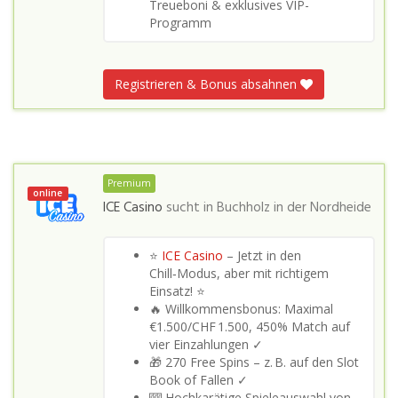
Treueboni & exklusives VIP-
Programm
Registrieren & Bonus absahnen
Premium
online
ICE Casino
sucht in
Buchholz in der Nordheide
⭐
ICE Casino
– Jetzt in den
Chill‑Modus, aber mit richtigem
Einsatz! ⭐
🔥 Willkommensbonus: Maximal
€1.500/CHF 1.500, 450% Match auf
vier Einzahlungen ✓
🎁 270 Free Spins – z. B. auf den Slot
Book of Fallen ✓
🎰 Hochkarätige Spieleauswahl von