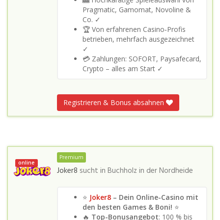
Pragmatic, Gamomat, Novoline &
Co. ✓
🏆 Von erfahrenen Casino‑Profis
betrieben, mehrfach ausgezeichnet
✓
💳 Zahlungen: SOFORT, Paysafecard,
Crypto – alles am Start ✓
Registrieren & Bonus absahnen
Premium
online
Joker8
sucht in
Buchholz in der Nordheide
⭐
Joker8
– Dein Online-Casino mit
den besten Games & Boni!
⭐
🔥
Top-Bonusangebot
: 100 % bis