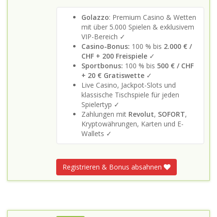
Golazzo
: Premium Casino & Wetten
mit über 5.000 Spielen & exklusivem
VIP-Bereich ✓
Casino-Bonus:
100 % bis
2.000 € /
CHF + 200 Freispiele
✓
Sportbonus:
100 % bis
500 € / CHF
+ 20 € Gratiswette
✓
Live Casino, Jackpot-Slots und
klassische Tischspiele für jeden
Spielertyp ✓
Zahlungen mit
Revolut
,
SOFORT
,
Kryptowährungen, Karten und E-
Wallets ✓
Registrieren & Bonus absahnen