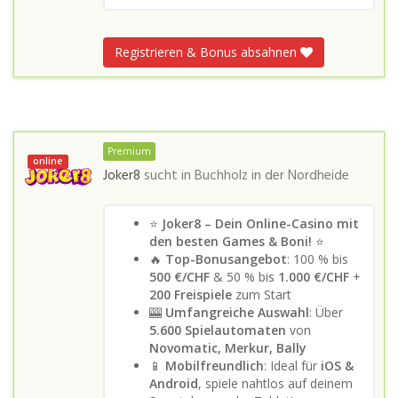
Registrieren & Bonus absahnen
Premium
online
Joker8
sucht in
Buchholz in der Nordheide
⭐
Joker8 – Dein Online-Casino mit
den besten Games & Boni!
⭐
🔥
Top-Bonusangebot
: 100 % bis
500 €/CHF
& 50 % bis
1.000 €/CHF
+
200 Freispiele
zum Start
🎰
Umfangreiche Auswahl
: Über
5.600 Spielautomaten
von
Novomatic, Merkur, Bally
📱
Mobilfreundlich
: Ideal für
iOS &
Android
, spiele nahtlos auf deinem