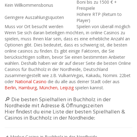
Boni bis zu 1500 € +
Kein Willkommensbonus
Freispiele
Höhere RTP (Return to
Geringere Auszahlungsquoten
Player)
Muss vor Ort besucht werden
Spielen von überall möglich
Wenn Sie sich daran beteiligen möchten, in online Casinos zu
spielen, muss Ihnen klar sein, dass es eine erhebliche Anzahl an
Optionen gibt. Dies bedeutet, dass es schwierig ist, die besten
online casinos zu finden. Es gibt einige Faktoren, die Sie
berücksichtigen sollten, bevor Sie einen bestimmten Anbieter
wählen. Deshalb haben wir dir auf dieser Seite die besten Online
Casinos für Buchholz in der Nordheide, Deutschland
zusammengestellt wie z.B. VulkanVegas, Kakadu, Nomini. 22bet
oder
National Casino
die du alle aus deiner Stadt oder aus
Berlin
,
Hamburg
,
München,
Leipzig
spielen kannst.
🔎 Die besten Spielhallen in Buchholz in der
Nordheide mit Adresse & Öffnungszeiten
Hier findest du eine Liste der besten Spielhallen &
Casinos in Buchholz in der Nordheide:
📌 Merkur Casino in Buchholz in der Nordheide