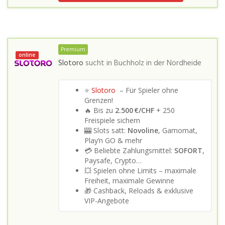
Premium
online
Slotoro
sucht in
Buchholz in der Nordheide
⭐
Slotoro
– Für Spieler ohne
Grenzen!
🔥 Bis zu
2.500 €/CHF
+ 250
Freispiele sichern
🎰 Slots satt:
Novoline
, Gamomat,
Play’n GO & mehr
💳 Beliebte Zahlungsmittel:
SOFORT
,
Paysafe, Crypto…
💥 Spielen ohne Limits – maximale
Freiheit, maximale Gewinne
🎁 Cashback, Reloads & exklusive
VIP-Angebote