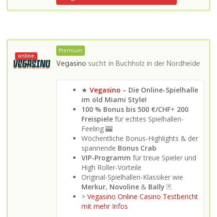
Premium
online
Vegasino
sucht in
Buchholz in der Nordheide
★
Vegasino
– Die Online-Spielhalle
im old Miami Style!
100 % Bonus bis 500 €/CHF
+
200
Freispiele
für echtes Spielhallen-
Feeling 🎰
Wöchentliche Bonus-Highlights & der
spannende
Bonus Crab
VIP-Programm
für treue Spieler und
High Roller-Vorteile
Original-Spielhallen-Klassiker wie
Merkur
,
Novoline
&
Bally
🃏
>
Vegasino Online Casino Testbericht
mit mehr Infos