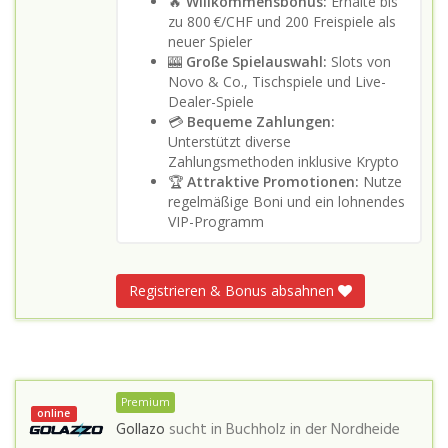
🔥
Willkommensbonus:
Erhalte bis
zu 800 €/CHF und 200 Freispiele als
neuer Spieler
🎰
Große Spielauswahl:
Slots von
Novo & Co., Tischspiele und Live-
Dealer-Spiele
💳
Bequeme Zahlungen:
Unterstützt diverse
Zahlungsmethoden inklusive Krypto
🏆
Attraktive Promotionen:
Nutze
regelmäßige Boni und ein lohnendes
VIP-Programm
Registrieren & Bonus absahnen
Premium
online
Gollazo
sucht in
Buchholz in der Nordheide