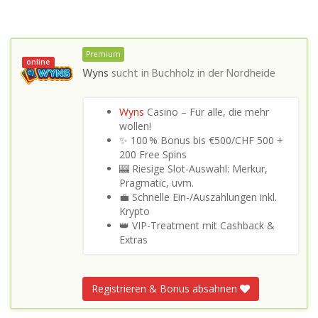
Premium
online
Wyns
sucht in
Buchholz in der Nordheide
Wyns
Casino – Für alle, die mehr
wollen!
✨ 100 % Bonus bis €500/CHF 500 +
200 Free Spins
🎰 Riesige Slot-Auswahl: Merkur,
Pragmatic, uvm.
💼 Schnelle Ein-/Auszahlungen inkl.
Krypto
👑 VIP-Treatment mit Cashback &
Extras
Registrieren & Bonus absahnen