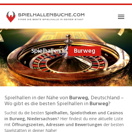
Skip
to
main
Toggl
content
navig
Spielhallen in
Burweg
Spielhallen in der Nähe von
Burweg,
Deutschland –
Wo gibt es die besten Spielhallen in
Burweg
?
Suchst du die besten
Spielhallen, Spielotheken und Casinos
in Burweg, Niedersachsen
? Hier findest du eine aktuelle Liste
mit
Öffnungszeiten, Adressen und Bewertungen
der besten
Spielstätten in deiner Nähe!