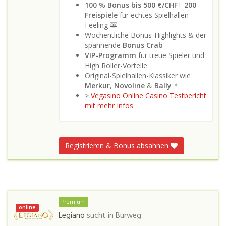
100 % Bonus bis 500 €/CHF
+
200
Freispiele
für echtes Spielhallen-
Feeling 🎰
Wöchentliche Bonus-Highlights & der
spannende
Bonus Crab
VIP-Programm
für treue Spieler und
High Roller-Vorteile
Original-Spielhallen-Klassiker wie
Merkur
,
Novoline
&
Bally
🃏
>
Vegasino Online Casino Testbericht
mit mehr Infos
Registrieren & Bonus absahnen
Premium
online
Legiano
sucht in
Burweg