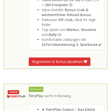
+
200 Freispiele
🤑
Extra-Vorteile:
Bonus Crab &
wöchentlicher Reload-Bonus
Exklusiver
VIP-Club
, ideal für High
Roller
Top-Spiele von
Merkur
,
Novoline
und
Bally
🎲
Komfortable Zahlungen mit
Sofortüberweisung
&
Sparkasse
✔️
Registrieren & Bonus absahnen
Premium
online
FieryPlay
sucht in
Burweg
★
FieryPlay Casino
>
Das beste