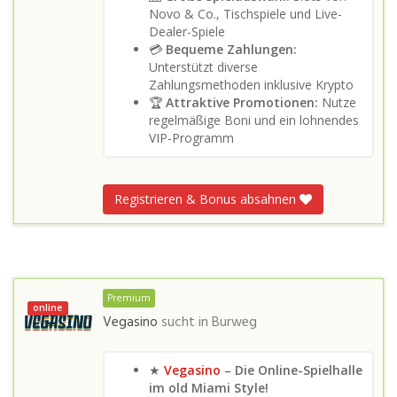
Novo & Co., Tischspiele und Live-
Dealer-Spiele
💳
Bequeme Zahlungen:
Unterstützt diverse
Zahlungsmethoden inklusive Krypto
🏆
Attraktive Promotionen:
Nutze
regelmäßige Boni und ein lohnendes
VIP-Programm
Registrieren & Bonus absahnen
Premium
online
Vegasino
sucht in
Burweg
★
Vegasino
– Die Online-Spielhalle
im old Miami Style!