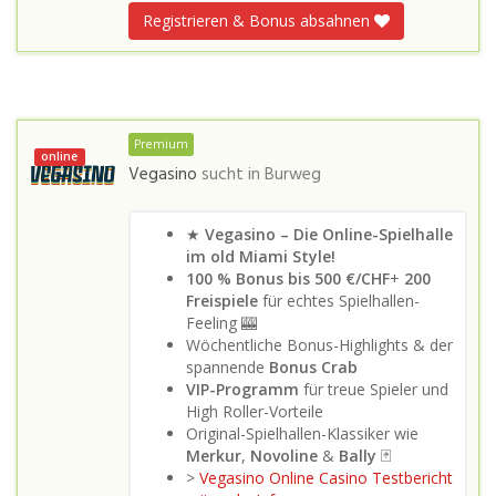
Registrieren & Bonus absahnen
Premium
online
Vegasino
sucht in
Burweg
★
Vegasino – Die Online-Spielhalle
im old Miami Style!
100 % Bonus bis 500 €/CHF
+
200
Freispiele
für echtes Spielhallen-
Feeling 🎰
Wöchentliche Bonus-Highlights & der
spannende
Bonus Crab
VIP-Programm
für treue Spieler und
High Roller-Vorteile
Original-Spielhallen-Klassiker wie
Merkur
,
Novoline
&
Bally
🃏
>
Vegasino Online Casino Testbericht