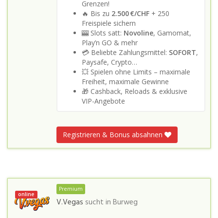
Grenzen!
🔥 Bis zu
2.500 €/CHF
+ 250
Freispiele sichern
🎰 Slots satt:
Novoline
, Gamomat,
Play’n GO & mehr
💳 Beliebte Zahlungsmittel:
SOFORT
,
Paysafe, Crypto…
💥 Spielen ohne Limits – maximale
Freiheit, maximale Gewinne
🎁 Cashback, Reloads & exklusive
VIP-Angebote
Registrieren & Bonus absahnen
Premium
online
V.Vegas
sucht in
Burweg