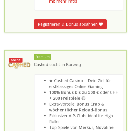
mit mehr Infos
Registrieren & Bonus absahnen
Premium
online
Cashed
sucht in
Burweg
★ Cashed
Casino
– Dein Ziel für
erstklassiges Online-Gaming!
100% Bonus bis zu 500 €
oder CHF
+
200 Freispiele
🤑
Extra-Vorteile:
Bonus Crab &
wöchentlicher Reload-Bonus
Exklusiver
VIP-Club
, ideal für High
Roller
Top-Spiele von
Merkur
,
Novoline