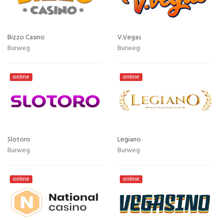
Bizzo Casino
V.Vegas
Burweg
Burweg
online
online
Slotoro
Legiano
Burweg
Burweg
online
online