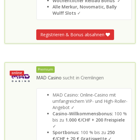
Wöchentlicher Reload Bonus
✓
Alle Merkur, Novomatic, Bally
Wulff Slots
✓
Registrieren & Bonus absahnen
Premium
online
MAD Casino
sucht in
Cremlingen
MAD Casino: Online-Casino mit
umfangreichem VIP- und High-Roller-
Angebot ✓
Casino-Willkommensbonus:
100 %
bis zu
1.000 €/CHF + 200 Freispiele
✓
Sportbonus:
100 % bis zu
250
€/CHF + 20 € Gratiswette
✓