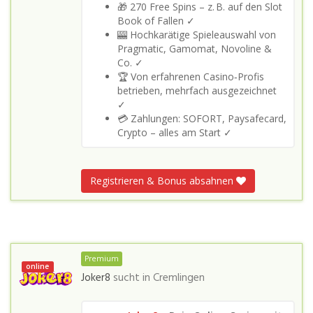
🎁 270 Free Spins – z. B. auf den Slot
Book of Fallen ✓
🎰 Hochkarätige Spieleauswahl von
Pragmatic, Gamomat, Novoline &
Co. ✓
🏆 Von erfahrenen Casino‑Profis
betrieben, mehrfach ausgezeichnet
✓
💳 Zahlungen: SOFORT, Paysafecard,
Crypto – alles am Start ✓
Registrieren & Bonus absahnen
Premium
online
Joker8
sucht in
Cremlingen