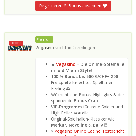
Registrieren & Bonus absahnen
Premium
online
Vegasino
sucht in
Cremlingen
★
Vegasino
– Die Online-Spielhalle
im old Miami Style!
100 % Bonus bis 500 €/CHF
+
200
Freispiele
für echtes Spielhallen-
Feeling 🎰
Wöchentliche Bonus-Highlights & der
spannende
Bonus Crab
VIP-Programm
für treue Spieler und
High Roller-Vorteile
Original-Spielhallen-Klassiker wie
Merkur
,
Novoline
&
Bally
🃏
>
Vegasino Online Casino Testbericht