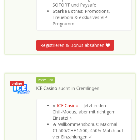
SOFORT und Paysafe
Starke Extras:
Promotions,
Treueboni & exklusives VIP-
Programm
Registrieren & Bonus absahnen
Premium
online
ICE Casino
sucht in
Cremlingen
⭐
ICE Casino
– Jetzt in den
Chill‑Modus, aber mit richtigem
Einsatz! ⭐
🔥 Willkommensbonus: Maximal
€1.500/CHF 1.500, 450% Match auf
vier Einzahlungen ✓