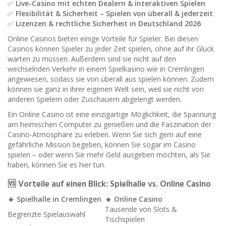
✅
Live-Casino mit echten Dealern & interaktiven Spielen
✅
Flexibilität & Sicherheit – Spielen von überall & jederzeit
✅
Lizenzen & rechtliche Sicherheit in Deutschland 2026
Online Casinos bieten einige Vorteile für Spieler. Bei diesen
Casinos können Spieler zu jeder Zeit spielen, ohne auf ihr Glück
warten zu müssen. Außerdem sind sie nicht auf den
wechselnden Verkehr in einem Spielkasino wie in Cremlingen
angewiesen, sodass sie von überall aus spielen können. Zudem
können sie ganz in ihrer eigenen Welt sein, weil sie nicht von
anderen Spielern oder Zuschauern abgelengt werden.
Ein Online Casino ist eine einzigartige Möglichkeit, die Spannung
am heimischen Computer zu genießen und die Faszination der
Casino-Atmosphäre zu erleben. Wenn Sie sich gern auf eine
gefährliche Mission begeben, können Sie sogar im Casino
spielen – oder wenn Sie mehr Geld ausgeben möchten, als Sie
haben, können Sie es hier tun.
🆚 Vorteile auf einen Blick: Spielhalle vs. Online Casino
🔹
Spielhalle in Cremlingen
🔹
Online Casino
Tausende von Slots &
Begrenzte Spielauswahl
Tischspielen