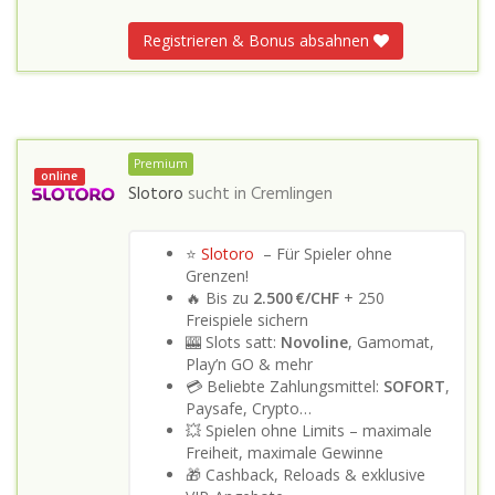
Registrieren & Bonus absahnen
Premium
online
Slotoro
sucht in
Cremlingen
⭐
Slotoro
– Für Spieler ohne
Grenzen!
🔥 Bis zu
2.500 €/CHF
+ 250
Freispiele sichern
🎰 Slots satt:
Novoline
, Gamomat,
Play’n GO & mehr
💳 Beliebte Zahlungsmittel:
SOFORT
,
Paysafe, Crypto…
💥 Spielen ohne Limits – maximale
Freiheit, maximale Gewinne
🎁 Cashback, Reloads & exklusive