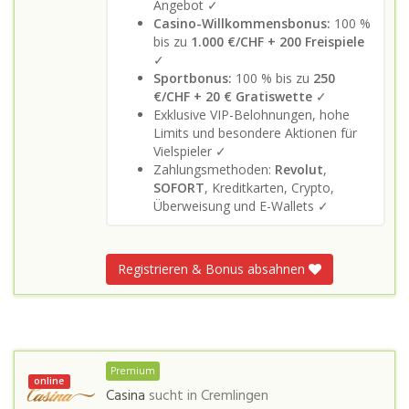
Angebot ✓
Casino-Willkommensbonus:
100 %
bis zu
1.000 €/CHF + 200 Freispiele
✓
Sportbonus:
100 % bis zu
250
€/CHF + 20 € Gratiswette
✓
Exklusive VIP-Belohnungen, hohe
Limits und besondere Aktionen für
Vielspieler ✓
Zahlungsmethoden:
Revolut
,
SOFORT
, Kreditkarten, Crypto,
Überweisung und E-Wallets ✓
Registrieren & Bonus absahnen
Premium
online
Casina
sucht in
Cremlingen