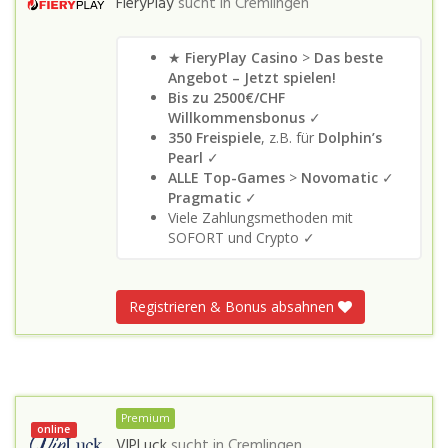
FieryPlay
sucht in
Cremlingen
★
FieryPlay Casino
>
Das beste
Angebot – Jetzt spielen!
Bis zu 2500€/CHF
Willkommensbonus
✓
350 Freispiele
, z.B. für
Dolphin’s
Pearl
✓
ALLE Top-Games
>
Novomatic
✓
Pragmatic
✓
Viele Zahlungsmethoden mit
SOFORT und Crypto ✓
Registrieren & Bonus absahnen
Premium
online
VIPLuck
sucht in
Cremlingen