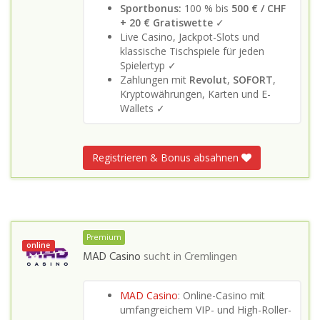
Sportbonus:
100 % bis
500 € / CHF
+ 20 € Gratiswette
✓
Live Casino, Jackpot-Slots und
klassische Tischspiele für jeden
Spielertyp ✓
Zahlungen mit
Revolut
,
SOFORT
,
Kryptowährungen, Karten und E-
Wallets ✓
Registrieren & Bonus absahnen
Premium
online
MAD Casino
sucht in
Cremlingen
MAD Casino
: Online-Casino mit
umfangreichem VIP- und High-Roller-