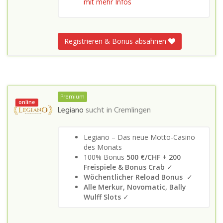
mit mehr Infos
Registrieren & Bonus absahnen
Premium
online
Legiano
sucht in
Cremlingen
Legiano – Das neue Motto-Casino
des Monats
100% Bonus
500 €/CHF + 200
Freispiele & Bonus Crab
✓
Wöchentlicher Reload Bonus
✓
Alle Merkur, Novomatic, Bally
Wulff Slots
✓