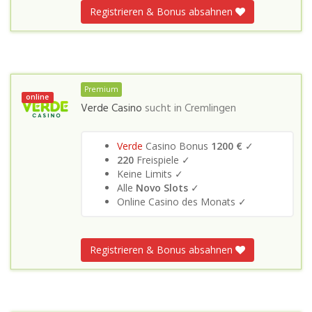
Registrieren & Bonus absahnen
Premium
online
Verde Casino
sucht in
Cremlingen
Verde
Casino Bonus
1200 €
✓
220
Freispiele ✓
Keine Limits ✓
Alle
Novo Slots
✓
Online Casino des Monats ✓
Registrieren & Bonus absahnen