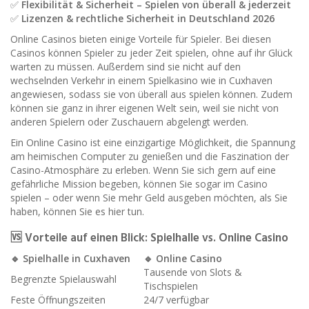
✅
Flexibilität & Sicherheit – Spielen von überall & jederzeit
✅
Lizenzen & rechtliche Sicherheit in Deutschland 2026
Online Casinos bieten einige Vorteile für Spieler. Bei diesen
Casinos können Spieler zu jeder Zeit spielen, ohne auf ihr Glück
warten zu müssen. Außerdem sind sie nicht auf den
wechselnden Verkehr in einem Spielkasino wie in Cuxhaven
angewiesen, sodass sie von überall aus spielen können. Zudem
können sie ganz in ihrer eigenen Welt sein, weil sie nicht von
anderen Spielern oder Zuschauern abgelengt werden.
Ein Online Casino ist eine einzigartige Möglichkeit, die Spannung
am heimischen Computer zu genießen und die Faszination der
Casino-Atmosphäre zu erleben. Wenn Sie sich gern auf eine
gefährliche Mission begeben, können Sie sogar im Casino
spielen – oder wenn Sie mehr Geld ausgeben möchten, als Sie
haben, können Sie es hier tun.
🆚 Vorteile auf einen Blick: Spielhalle vs. Online Casino
🔹
Spielhalle in Cuxhaven
🔹
Online Casino
Tausende von Slots &
Begrenzte Spielauswahl
Tischspielen
Feste Öffnungszeiten
24/7 verfügbar