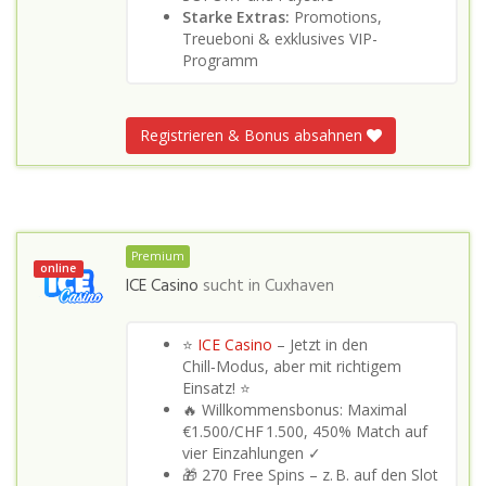
Starke Extras:
Promotions,
Treueboni & exklusives VIP-
Programm
Registrieren & Bonus absahnen
Premium
online
ICE Casino
sucht in
Cuxhaven
⭐
ICE Casino
– Jetzt in den
Chill‑Modus, aber mit richtigem
Einsatz! ⭐
🔥 Willkommensbonus: Maximal
€1.500/CHF 1.500, 450% Match auf
vier Einzahlungen ✓
🎁 270 Free Spins – z. B. auf den Slot