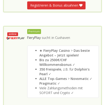
Registrieren & Bonus absahnen
Premium
online
FieryPlay
sucht in
Cuxhaven
★
FieryPlay Casino
>
Das beste
Angebot – Jetzt spielen!
Bis zu 2500€/CHF
Willkommensbonus
✓
350 Freispiele
, z.B. für
Dolphin’s
Pearl
✓
ALLE Top-Games
>
Novomatic
✓
Pragmatic
✓
Viele Zahlungsmethoden mit
SOFORT und Crypto ✓