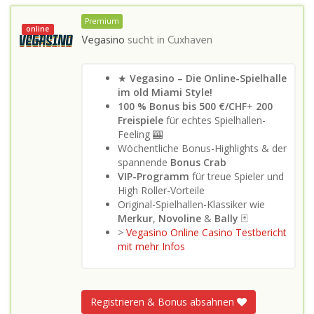
Premium
online
Vegasino
sucht in
Cuxhaven
★
Vegasino – Die Online-Spielhalle
im old Miami Style!
100 % Bonus bis 500 €/CHF
+
200
Freispiele
für echtes Spielhallen-
Feeling 🎰
Wöchentliche Bonus-Highlights & der
spannende
Bonus Crab
VIP-Programm
für treue Spieler und
High Roller-Vorteile
Original-Spielhallen-Klassiker wie
Merkur
,
Novoline
&
Bally
🃏
>
Vegasino Online Casino Testbericht
mit mehr Infos
Registrieren & Bonus absahnen