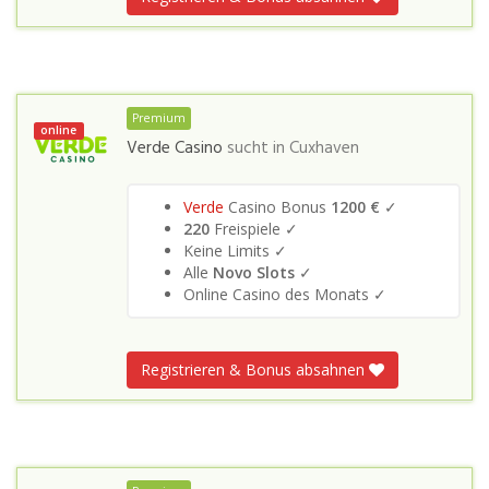
Premium
online
Verde Casino
sucht in
Cuxhaven
Verde
Casino Bonus
1200 €
✓
220
Freispiele ✓
Keine Limits ✓
Alle
Novo Slots
✓
Online Casino des Monats ✓
Registrieren & Bonus absahnen