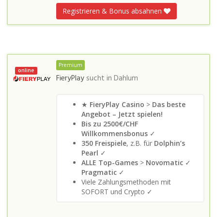
Registrieren & Bonus absahnen
Premium
online
FieryPlay
sucht in
Dahlum
★
FieryPlay Casino
>
Das beste
Angebot – Jetzt spielen!
Bis zu 2500€/CHF
Willkommensbonus
✓
350 Freispiele
, z.B. für
Dolphin’s
Pearl
✓
ALLE Top-Games
>
Novomatic
✓
Pragmatic
✓
Viele Zahlungsmethoden mit
SOFORT und Crypto ✓