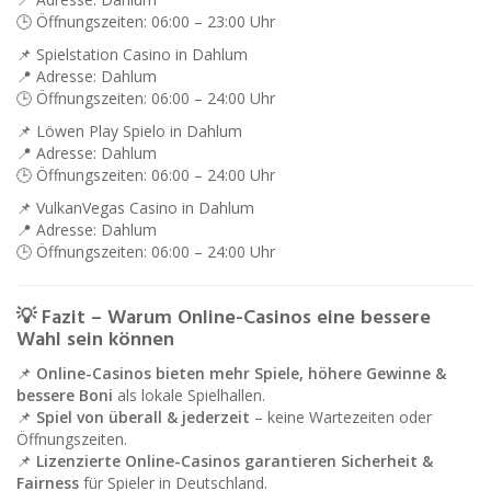
🕒 Öffnungszeiten: 06:00 – 23:00 Uhr
📌 Spielstation Casino in Dahlum
📍 Adresse: Dahlum
🕒 Öffnungszeiten: 06:00 – 24:00 Uhr
📌 Löwen Play Spielo in Dahlum
📍 Adresse: Dahlum
🕒 Öffnungszeiten: 06:00 – 24:00 Uhr
📌 VulkanVegas Casino in Dahlum
📍 Adresse: Dahlum
🕒 Öffnungszeiten: 06:00 – 24:00 Uhr
💡 Fazit – Warum Online-Casinos eine bessere
Wahl sein können
📌
Online-Casinos bieten mehr Spiele, höhere Gewinne &
bessere Boni
als lokale Spielhallen.
📌
Spiel von überall & jederzeit
– keine Wartezeiten oder
Öffnungszeiten.
📌
Lizenzierte Online-Casinos garantieren Sicherheit &
Fairness
für Spieler in Deutschland.