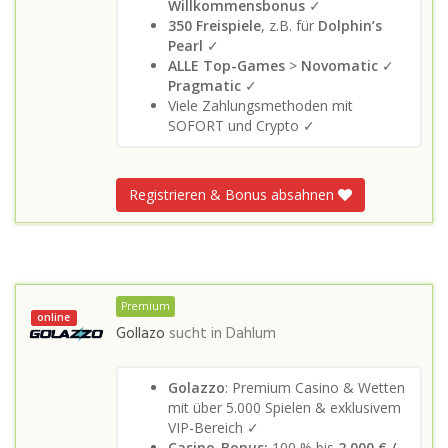
Willkommensbonus
✓
350 Freispiele
, z.B. für
Dolphin’s
Pearl
✓
ALLE Top-Games
>
Novomatic
✓
Pragmatic
✓
Viele Zahlungsmethoden mit
SOFORT und Crypto ✓
Registrieren & Bonus absahnen
Premium
online
Gollazo
sucht in
Dahlum
Golazzo
: Premium Casino & Wetten
mit über 5.000 Spielen & exklusivem
VIP-Bereich ✓
Casino-Bonus:
100 % bis
2.000 € /