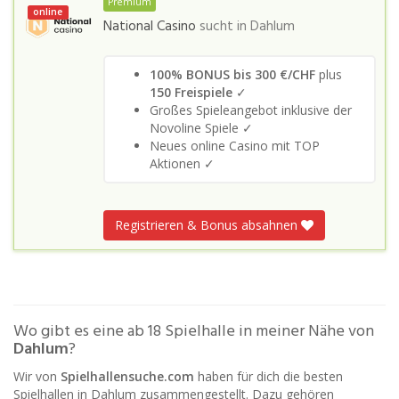
Premium
online
National Casino
sucht in
Dahlum
100% BONUS bis 300 €/CHF
plus
150 Freispiele
✓
Großes Spieleangebot inklusive der
Novoline Spiele ✓
Neues online Casino mit TOP
Aktionen ✓
Registrieren & Bonus absahnen
Wo gibt es eine ab 18 Spielhalle in meiner Nähe von
Dahlum
?
Wir von
Spielhallensuche.com
haben für dich die besten
Spielhallen in Dahlum zusammengestellt. Dazu gehören