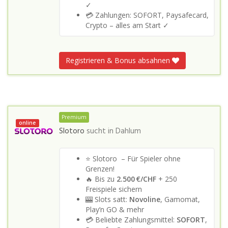
✓
💳 Zahlungen: SOFORT, Paysafecard,
Crypto – alles am Start ✓
Registrieren & Bonus absahnen
Premium
online
Slotoro
sucht in
Dahlum
⭐ Slotoro – Für Spieler ohne
Grenzen!
🔥 Bis zu
2.500 €/CHF
+ 250
Freispiele sichern
🎰 Slots satt:
Novoline
, Gamomat,
Play’n GO & mehr
💳 Beliebte Zahlungsmittel:
SOFORT
,