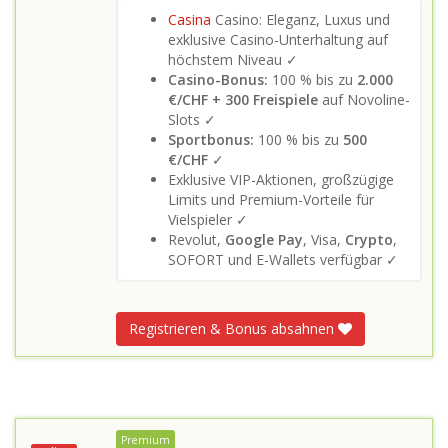
Casina
Casino: Eleganz, Luxus und
exklusive Casino-Unterhaltung auf
höchstem Niveau ✓
Casino-Bonus:
100 % bis zu
2.000
€/CHF + 300 Freispiele
auf Novoline-
Slots ✓
Sportbonus:
100 % bis zu
500
€/CHF
✓
Exklusive VIP-Aktionen, großzügige
Limits und Premium-Vorteile für
Vielspieler ✓
Revolut,
Google Pay
, Visa,
Crypto
,
SOFORT und E-Wallets verfügbar ✓
Registrieren & Bonus absahnen
Premium