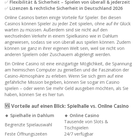
✅
Flexibilität & Sicherheit – Spielen von überall & jederzeit
✅
Lizenzen & rechtliche Sicherheit in Deutschland 2026
Online Casinos bieten einige Vorteile für Spieler. Bei diesen
Casinos können Spieler zu jeder Zeit spielen, ohne auf ihr Glück
warten zu müssen. Außerdem sind sie nicht auf den
wechselnden Verkehr in einem Spielkasino wie in Dahlum
angewiesen, sodass sie von überall aus spielen können. Zudem
können sie ganz in ihrer eigenen Welt sein, weil sie nicht von
anderen Spielern oder Zuschauern abgelengt werden.
Ein Online Casino ist eine einzigartige Möglichkeit, die Spannung
am heimischen Computer zu genießen und die Faszination der
Casino-Atmosphäre zu erleben. Wenn Sie sich gern auf eine
gefährliche Mission begeben, können Sie sogar im Casino
spielen – oder wenn Sie mehr Geld ausgeben möchten, als Sie
haben, können Sie es hier tun.
🆚 Vorteile auf einen Blick: Spielhalle vs. Online Casino
🔹
Spielhalle in Dahlum
🔹
Online Casino
Tausende von Slots &
Begrenzte Spielauswahl
Tischspielen
Feste Öffnungszeiten
24/7 verfügbar