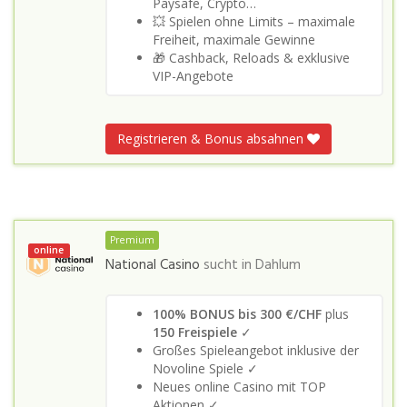
Paysafe, Crypto…
💥 Spielen ohne Limits – maximale
Freiheit, maximale Gewinne
🎁 Cashback, Reloads & exklusive
VIP-Angebote
Registrieren & Bonus absahnen
Premium
online
National Casino
sucht in
Dahlum
100% BONUS bis 300 €/CHF
plus
150 Freispiele
✓
Großes Spieleangebot inklusive der
Novoline Spiele ✓
Neues online Casino mit TOP
Aktionen ✓