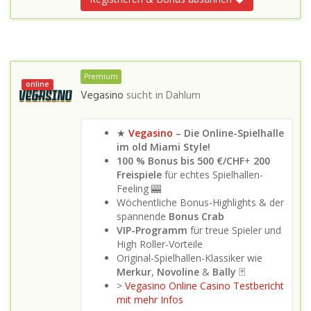
Premium
online
Vegasino
sucht in
Dahlum
★
Vegasino
– Die Online-Spielhalle
im old Miami Style!
100 % Bonus bis 500 €/CHF
+
200
Freispiele
für echtes Spielhallen-
Feeling 🎰
Wöchentliche Bonus-Highlights & der
spannende
Bonus Crab
VIP-Programm
für treue Spieler und
High Roller-Vorteile
Original-Spielhallen-Klassiker wie
Merkur
,
Novoline
&
Bally
🃏
>
Vegasino Online Casino Testbericht
mit mehr Infos