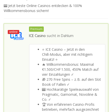
🎰 Jetzt beste Online Casinos entdecken & 100%
Willkommensbonus sichern!
Premium
online
ICE Casino
sucht in
Dahlum
⭐ ICE Casino – Jetzt in den
Chill‑Modus, aber mit richtigem
Einsatz! ⭐
🔥 Willkommensbonus: Maximal
€1.500/CHF 1.500, 450% Match auf
vier Einzahlungen ✓
🎁 270 Free Spins – z. B. auf den Slot
Book of Fallen ✓
🎰 Hochkarätige Spieleauswahl von
Pragmatic, Gamomat, Novoline &
Co. ✓
🏆 Von erfahrenen Casino‑Profis
betrieben, mehrfach ausgezeichnet