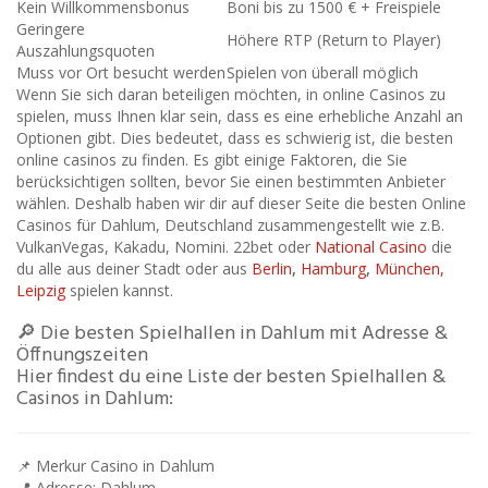
Kein Willkommensbonus
Boni bis zu 1500 € + Freispiele
Geringere
Höhere RTP (Return to Player)
Auszahlungsquoten
Muss vor Ort besucht werden
Spielen von überall möglich
Wenn Sie sich daran beteiligen möchten, in online Casinos zu
spielen, muss Ihnen klar sein, dass es eine erhebliche Anzahl an
Optionen gibt. Dies bedeutet, dass es schwierig ist, die besten
online casinos zu finden. Es gibt einige Faktoren, die Sie
berücksichtigen sollten, bevor Sie einen bestimmten Anbieter
wählen. Deshalb haben wir dir auf dieser Seite die besten Online
Casinos für Dahlum, Deutschland zusammengestellt wie z.B.
VulkanVegas, Kakadu, Nomini. 22bet oder
National Casino
die
du alle aus deiner Stadt oder aus
Berlin
,
Hamburg
,
München,
Leipzig
spielen kannst.
🔎 Die besten Spielhallen in Dahlum mit Adresse &
Öffnungszeiten
Hier findest du eine Liste der besten Spielhallen &
Casinos in Dahlum:
📌 Merkur Casino in Dahlum
📍 Adresse: Dahlum