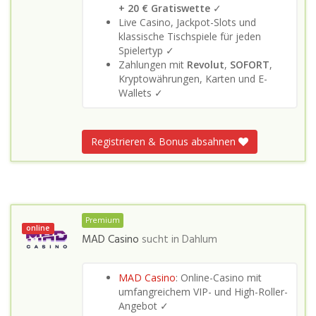
+ 20 € Gratiswette
✓
Live Casino, Jackpot-Slots und
klassische Tischspiele für jeden
Spielertyp ✓
Zahlungen mit
Revolut
,
SOFORT
,
Kryptowährungen, Karten und E-
Wallets ✓
Registrieren & Bonus absahnen
Premium
online
MAD Casino
sucht in
Dahlum
MAD Casino
: Online-Casino mit
umfangreichem VIP- und High-Roller-
Angebot ✓