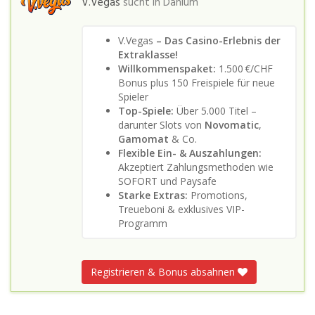
V.Vegas
sucht in
Dahlum
V.Vegas
– Das Casino-Erlebnis der
Extraklasse!
Willkommenspaket:
1.500 €/CHF
Bonus plus 150 Freispiele für neue
Spieler
Top-Spiele:
Über 5.000 Titel –
darunter Slots von
Novomatic
,
Gamomat
& Co.
Flexible Ein- & Auszahlungen:
Akzeptiert Zahlungsmethoden wie
SOFORT und Paysafe
Starke Extras:
Promotions,
Treueboni & exklusives VIP-
Programm
Registrieren & Bonus absahnen