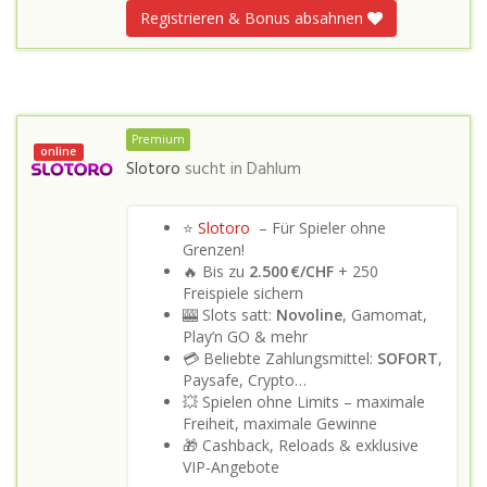
Registrieren & Bonus absahnen
Premium
online
Slotoro
sucht in
Dahlum
⭐
Slotoro
– Für Spieler ohne
Grenzen!
🔥 Bis zu
2.500 €/CHF
+ 250
Freispiele sichern
🎰 Slots satt:
Novoline
, Gamomat,
Play’n GO & mehr
💳 Beliebte Zahlungsmittel:
SOFORT
,
Paysafe, Crypto…
💥 Spielen ohne Limits – maximale
Freiheit, maximale Gewinne
🎁 Cashback, Reloads & exklusive
VIP-Angebote