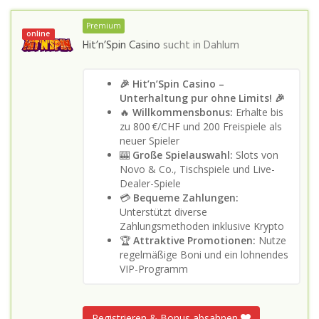
Premium
online
Hit’n’Spin Casino
sucht in
Dahlum
🎉 Hit’n’Spin Casino –
Unterhaltung pur ohne Limits! 🎉
🔥
Willkommensbonus:
Erhalte bis
zu 800 €/CHF und 200 Freispiele als
neuer Spieler
🎰
Große Spielauswahl:
Slots von
Novo & Co., Tischspiele und Live-
Dealer-Spiele
💳
Bequeme Zahlungen:
Unterstützt diverse
Zahlungsmethoden inklusive Krypto
🏆
Attraktive Promotionen:
Nutze
regelmäßige Boni und ein lohnendes
VIP-Programm
Registrieren & Bonus absahnen