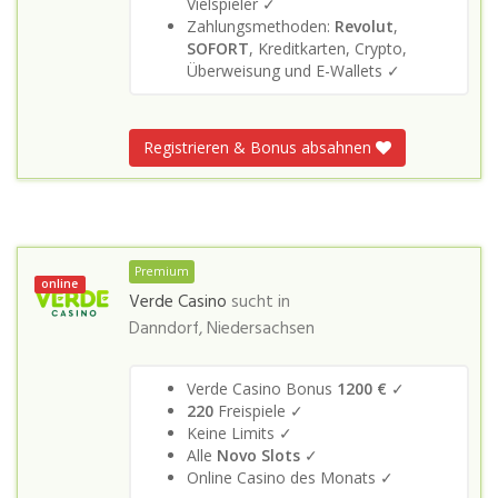
Vielspieler ✓
Zahlungsmethoden:
Revolut
,
SOFORT
, Kreditkarten, Crypto,
Überweisung und E-Wallets ✓
Registrieren & Bonus absahnen
Premium
online
Verde Casino
sucht in
Danndorf, Niedersachsen
Verde Casino Bonus
1200 €
✓
220
Freispiele ✓
Keine Limits ✓
Alle
Novo Slots
✓
Online Casino des Monats ✓