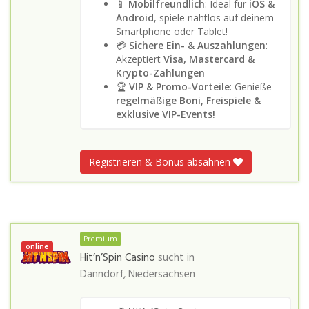
📱
Mobilfreundlich
: Ideal für
iOS &
Android
, spiele nahtlos auf deinem
Smartphone oder Tablet!
💳
Sichere Ein- & Auszahlungen
:
Akzeptiert
Visa, Mastercard &
Krypto-Zahlungen
🏆
VIP & Promo-Vorteile
: Genieße
regelmäßige Boni, Freispiele &
exklusive VIP-Events!
Registrieren & Bonus absahnen
Premium
online
Hit’n’Spin Casino
sucht in
Danndorf, Niedersachsen