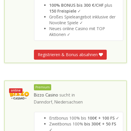
100% BONUS bis 300 €/CHF
plus
150 Freispiele
✓
Großes Spieleangebot inklusive der
Novoline Spiele ✓
Neues online Casino mit TOP
Aktionen ✓
Registrieren & Bonus absahnen
Premium
online
Bizzo Casino
sucht in
Danndorf, Niedersachsen
Erstbonus 100% bis
100€ + 100 FS
✓
Zweitbonus 100%
bis 300€ + 50 FS
✓