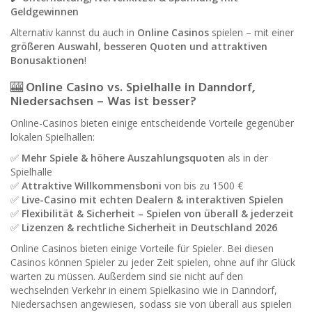
Geldgewinnen
Alternativ kannst du auch in
Online Casinos
spielen – mit einer
größeren Auswahl, besseren Quoten und attraktiven
Bonusaktionen
!
🎰
Online Casino vs. Spielhalle in Danndorf,
Niedersachsen – Was ist besser?
Online-Casinos bieten einige entscheidende Vorteile gegenüber
lokalen Spielhallen:
✅
Mehr Spiele & höhere Auszahlungsquoten
als in der
Spielhalle
✅
Attraktive Willkommensboni
von bis zu 1500 €
✅
Live-Casino mit echten Dealern & interaktiven Spielen
✅
Flexibilität & Sicherheit – Spielen von überall & jederzeit
✅
Lizenzen & rechtliche Sicherheit in Deutschland 2026
Online Casinos bieten einige Vorteile für Spieler. Bei diesen
Casinos können Spieler zu jeder Zeit spielen, ohne auf ihr Glück
warten zu müssen. Außerdem sind sie nicht auf den
wechselnden Verkehr in einem Spielkasino wie in Danndorf,
Niedersachsen angewiesen, sodass sie von überall aus spielen