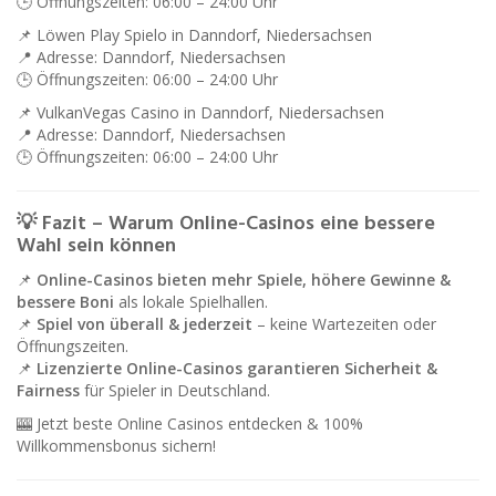
🕒 Öffnungszeiten: 06:00 – 24:00 Uhr
📌 Löwen Play Spielo in Danndorf, Niedersachsen
📍 Adresse: Danndorf, Niedersachsen
🕒 Öffnungszeiten: 06:00 – 24:00 Uhr
📌 VulkanVegas Casino in Danndorf, Niedersachsen
📍 Adresse: Danndorf, Niedersachsen
🕒 Öffnungszeiten: 06:00 – 24:00 Uhr
💡 Fazit – Warum Online-Casinos eine bessere
Wahl sein können
📌
Online-Casinos bieten mehr Spiele, höhere Gewinne &
bessere Boni
als lokale Spielhallen.
📌
Spiel von überall & jederzeit
– keine Wartezeiten oder
Öffnungszeiten.
📌
Lizenzierte Online-Casinos garantieren Sicherheit &
Fairness
für Spieler in Deutschland.
🎰 Jetzt beste Online Casinos entdecken & 100%
Willkommensbonus sichern!