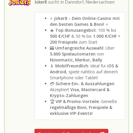
Joker8
sucht in
Danndorf, Niedersachsen
⭐
Joker8 – Dein Online-Casino mit
den besten Games & Boni!
⭐
🔥
Top-Bonusangebot
: 100 % bis
500 €/CHF
& 50 % bis
1.000 €/CHF
+
200 Freispiele
zum Start
🎰
Umfangreiche Auswahl
: Über
5.600 Spielautomaten
von
Novomatic, Merkur, Bally
📱
Mobilfreundlich
: Ideal für
iOS &
Android
, spiele nahtlos auf deinem
Smartphone oder Tablet!
💳
Sichere Ein- & Auszahlungen
:
Akzeptiert
Visa, Mastercard &
Krypto-Zahlungen
🏆
VIP & Promo-Vorteile
: Genieße
regelmäßige Boni, Freispiele &
exklusive VIP-Events!