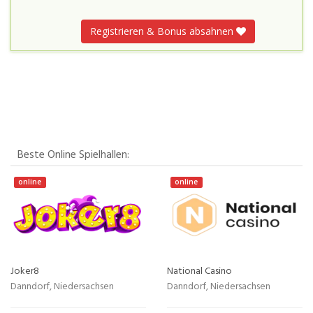
Registrieren & Bonus absahnen
Beste Online Spielhallen:
online
online
Joker8
National Casino
Danndorf, Niedersachsen
Danndorf, Niedersachsen