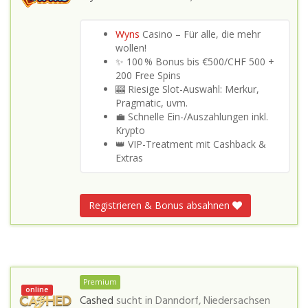
Wyns
Casino – Für alle, die mehr
wollen!
✨ 100 % Bonus bis €500/CHF 500 +
200 Free Spins
🎰 Riesige Slot-Auswahl: Merkur,
Pragmatic, uvm.
💼 Schnelle Ein-/Auszahlungen inkl.
Krypto
👑 VIP-Treatment mit Cashback &
Extras
Registrieren & Bonus absahnen
Premium
online
Cashed
sucht in
Danndorf, Niedersachsen