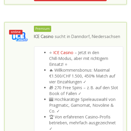
Premium
online
ICE Casino
sucht in
Danndorf, Niedersachsen
⭐
ICE Casino
– Jetzt in den
Chill‑Modus, aber mit richtigem
Einsatz! ⭐
🔥 Willkommensbonus: Maximal
€1.500/CHF 1.500, 450% Match auf
vier Einzahlungen ✓
🎁 270 Free Spins – z. B. auf den Slot
Book of Fallen ✓
🎰 Hochkarätige Spieleauswahl von
Pragmatic, Gamomat, Novoline &
Co. ✓
🏆 Von erfahrenen Casino‑Profis
betrieben, mehrfach ausgezeichnet
✓