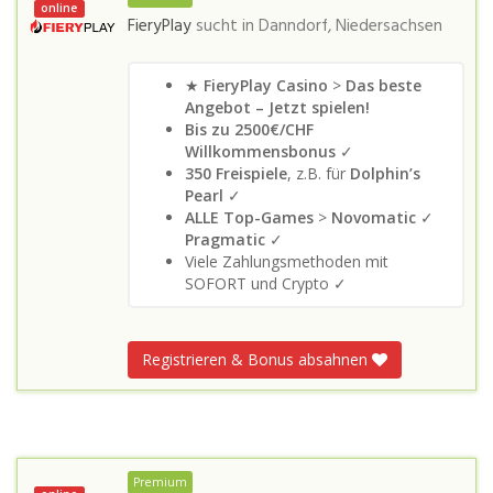
online
FieryPlay
sucht in
Danndorf, Niedersachsen
★
FieryPlay Casino
>
Das beste
Angebot – Jetzt spielen!
Bis zu 2500€/CHF
Willkommensbonus
✓
350 Freispiele
, z.B. für
Dolphin’s
Pearl
✓
ALLE Top-Games
>
Novomatic
✓
Pragmatic
✓
Viele Zahlungsmethoden mit
SOFORT und Crypto ✓
Registrieren & Bonus absahnen
Premium