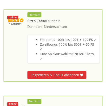
Premium
online
Bizzo Casino
sucht in
Danndorf, Niedersachsen
Erstbonus 100% bis
100€ + 100 FS
✓
Zweitbonus 100%
bis 300€ + 50 FS
✓
Gute Spielauswahl mit
NOVO Slots
✓
Registrieren & Bonus absahnen
Premium
online