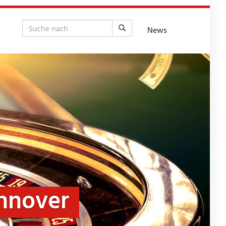
News
annover