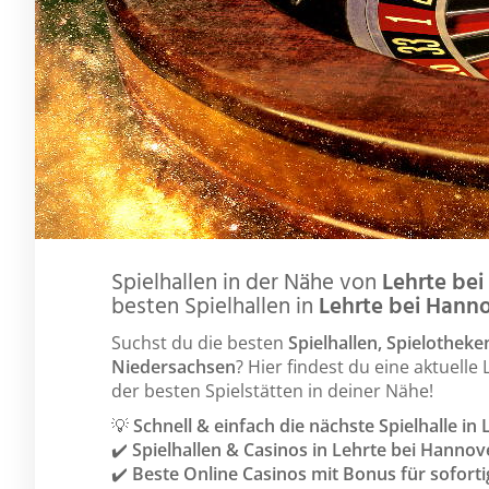
Spielhallen in der Nähe von
Lehrte be
besten Spielhallen in
Lehrte bei Hann
Suchst du die besten
Spielhallen, Spielothek
Niedersachsen
? Hier findest du eine aktuelle 
der besten Spielstätten in deiner Nähe!
💡
Schnell & einfach die nächste Spielhalle in
✔️
Spielhallen & Casinos in Lehrte bei Hanno
✔️
Beste Online Casinos mit Bonus für sofort