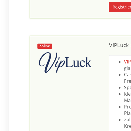
Registri
VIPLuck
online
VI
gl
Ca
Fre
Sp
Ide
Man
Pr
Pl
Za
Kre