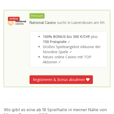
Premium
online
National Casino
sucht in
Lüererdissen am Ith
100% BONUS bis 300 €/CHF
plus
150 Freispiele
✓
Großes Spieleangebot inklusive der
Novoline Spiele ✓
Neues online Casino mit TOP
Aktionen ✓
Registrieren & Bonus absahnen
Wo gibt es eine ab 18 Spielhalle in meiner Nähe von