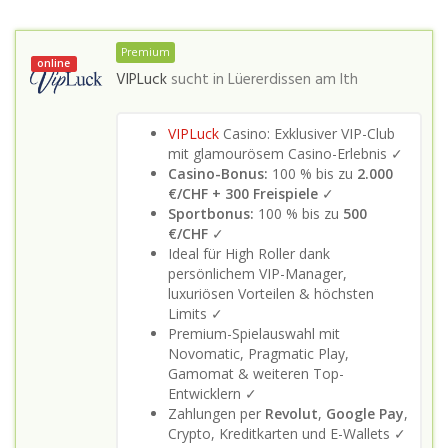
Premium
online
VIPLuck
sucht in
Lüererdissen am Ith
VIPLuck
Casino: Exklusiver VIP-Club
mit glamourösem Casino-Erlebnis ✓
Casino-Bonus:
100 % bis zu
2.000
€/CHF + 300 Freispiele
✓
Sportbonus:
100 % bis zu
500
€/CHF
✓
Ideal für High Roller dank
persönlichem VIP-Manager,
luxuriösen Vorteilen & höchsten
Limits ✓
Premium-Spielauswahl mit
Novomatic, Pragmatic Play,
Gamomat & weiteren Top-
Entwicklern ✓
Zahlungen per
Revolut
,
Google Pay
,
Crypto, Kreditkarten und E-Wallets ✓