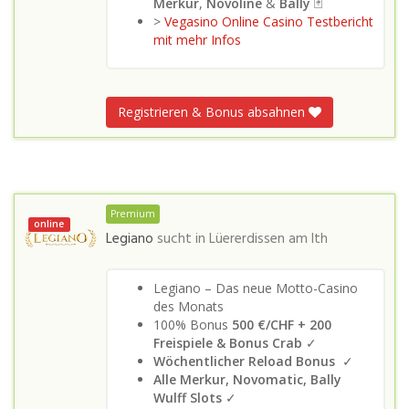
Merkur
,
Novoline
&
Bally
🃏
>
Vegasino Online Casino Testbericht
mit mehr Infos
Registrieren & Bonus absahnen
Premium
online
Legiano
sucht in
Lüererdissen am Ith
Legiano – Das neue Motto-Casino
des Monats
100% Bonus
500 €/CHF + 200
Freispiele & Bonus Crab
✓
Wöchentlicher Reload Bonus
✓
Alle Merkur, Novomatic, Bally
Wulff Slots
✓