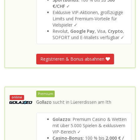
€/CHF
✓
Exklusive VIP-Aktionen, großzügige
Limits und Premium-Vorteile für
Vielspieler ✓
Revolut,
Google Pay
, Visa,
Crypto
,
SOFORT und E-Wallets verfügbar ✓
Registrieren & Bonus absahnen
Premium
online
Gollazo
sucht in
Lüererdissen am Ith
Golazzo
: Premium Casino & Wetten
mit über 5.000 Spielen & exklusivem
VIP-Bereich ✓
Casino-Bonus:
100 % bis
2.000 € /