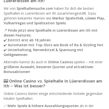
Lüererdissen am Ith
?
Wir von
Spielhallensuche.com
haben für dich die besten
Spielhallen in Lüererdissen am Ith zusammengestellt. Dazu
gehören bekannte Namen wie
Merkur Spielothek, Löwen Play,
VulkanVegas und Spielstation Spielo
.
📍
Finde jetzt eine Spielhalle in Lüererdissen am Ith mit
diesen Features:
✔️
Eintritt erst ab 18 Jahren
✔️
Automaten mit Top-Slots wie Book of Ra & Sizzling Hot
✔️
Unterhaltung, Nervenkitzel & Spannung mit
Geldgewinnen
Alternativ kannst du auch in
Online Casinos
spielen – mit einer
größeren Auswahl, besseren Quoten und attraktiven
Bonusaktionen
!
🎰
Online Casino vs. Spielhalle in Lüererdissen am
Ith – Was ist besser?
Online-Casinos bieten einige entscheidende Vorteile gegenüber
lokalen Spielhallen:
✅
Mehr Spiele & höhere Auszahlungsquoten
als in der