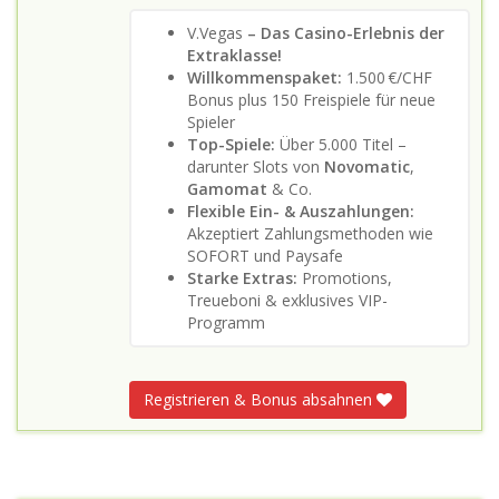
V.Vegas
– Das Casino-Erlebnis der
Extraklasse!
Willkommenspaket:
1.500 €/CHF
Bonus plus 150 Freispiele für neue
Spieler
Top-Spiele:
Über 5.000 Titel –
darunter Slots von
Novomatic
,
Gamomat
& Co.
Flexible Ein- & Auszahlungen:
Akzeptiert Zahlungsmethoden wie
SOFORT und Paysafe
Starke Extras:
Promotions,
Treueboni & exklusives VIP-
Programm
Registrieren & Bonus absahnen