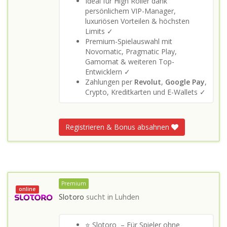
Ideal für High Roller dank
persönlichem VIP-Manager,
luxuriösen Vorteilen & höchsten
Limits ✓
Premium-Spielauswahl mit
Novomatic, Pragmatic Play,
Gamomat & weiteren Top-
Entwicklern ✓
Zahlungen per
Revolut
,
Google Pay
,
Crypto, Kreditkarten und E-Wallets ✓
Registrieren & Bonus absahnen
Premium
online
Slotoro
sucht in
Luhden
⭐ Slotoro – Für Spieler ohne