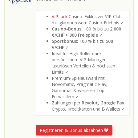
VIPLuck
sucht in
Luhden
VIPLuck
Casino: Exklusiver VIP-Club
mit glamourösem Casino-Erlebnis ✓
Casino-Bonus:
100 % bis zu
2.000
€/CHF + 300 Freispiele
✓
Sportbonus:
100 % bis zu
500
€/CHF
✓
Ideal für High Roller dank
persönlichem VIP-Manager,
luxuriösen Vorteilen & höchsten
Limits ✓
Premium-Spielauswahl mit
Novomatic, Pragmatic Play,
Gamomat & weiteren Top-
Entwicklern ✓
Zahlungen per
Revolut
,
Google Pay
,
Crypto, Kreditkarten und E-Wallets ✓
Registrieren & Bonus absahnen