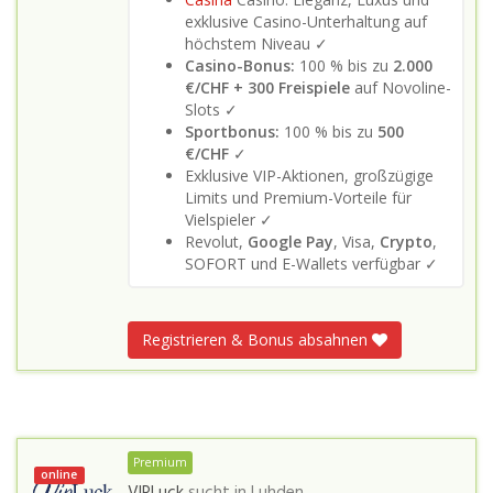
exklusive Casino-Unterhaltung auf
höchstem Niveau ✓
Casino-Bonus:
100 % bis zu
2.000
€/CHF + 300 Freispiele
auf Novoline-
Slots ✓
Sportbonus:
100 % bis zu
500
€/CHF
✓
Exklusive VIP-Aktionen, großzügige
Limits und Premium-Vorteile für
Vielspieler ✓
Revolut,
Google Pay
, Visa,
Crypto
,
SOFORT und E-Wallets verfügbar ✓
Registrieren & Bonus absahnen
Premium
online