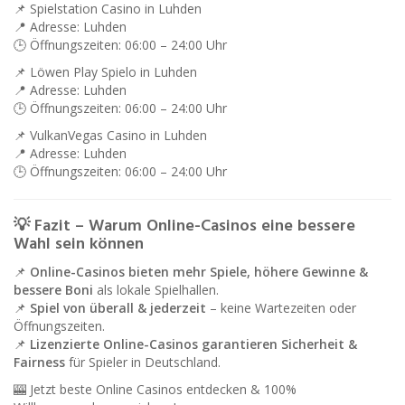
📌 Spielstation Casino in Luhden
📍 Adresse: Luhden
🕒 Öffnungszeiten: 06:00 – 24:00 Uhr
📌 Löwen Play Spielo in Luhden
📍 Adresse: Luhden
🕒 Öffnungszeiten: 06:00 – 24:00 Uhr
📌 VulkanVegas Casino in Luhden
📍 Adresse: Luhden
🕒 Öffnungszeiten: 06:00 – 24:00 Uhr
💡 Fazit – Warum Online-Casinos eine bessere
Wahl sein können
📌
Online-Casinos bieten mehr Spiele, höhere Gewinne &
bessere Boni
als lokale Spielhallen.
📌
Spiel von überall & jederzeit
– keine Wartezeiten oder
Öffnungszeiten.
📌
Lizenzierte Online-Casinos garantieren Sicherheit &
Fairness
für Spieler in Deutschland.
🎰 Jetzt beste Online Casinos entdecken & 100%