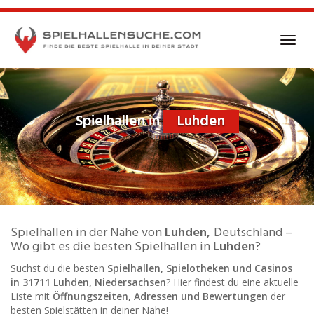
Skip
to
main
Toggl
content
navig
Spielhallen in
Luhden
Spielhallen in der Nähe von
Luhden,
Deutschland –
Wo gibt es die besten Spielhallen in
Luhden
?
Suchst du die besten
Spielhallen, Spielotheken und Casinos
in 31711 Luhden, Niedersachsen
? Hier findest du eine aktuelle
Liste mit
Öffnungszeiten, Adressen und Bewertungen
der
besten Spielstätten in deiner Nähe!