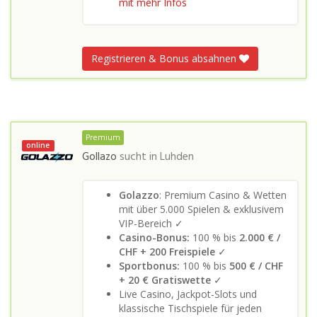
mit mehr Infos
Registrieren & Bonus absahnen
Premium
online
Gollazo
sucht in
Luhden
Golazzo
: Premium Casino & Wetten
mit über 5.000 Spielen & exklusivem
VIP-Bereich ✓
Casino-Bonus:
100 % bis
2.000 € /
CHF + 200 Freispiele
✓
Sportbonus:
100 % bis
500 € / CHF
+ 20 € Gratiswette
✓
Live Casino, Jackpot-Slots und
klassische Tischspiele für jeden