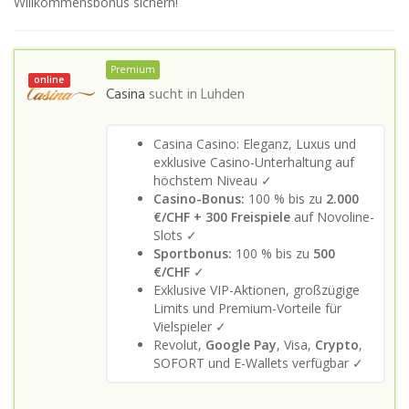
Willkommensbonus sichern!
Premium
online
Casina
sucht in
Luhden
Casina Casino: Eleganz, Luxus und
exklusive Casino-Unterhaltung auf
höchstem Niveau ✓
Casino-Bonus:
100 % bis zu
2.000
€/CHF + 300 Freispiele
auf Novoline-
Slots ✓
Sportbonus:
100 % bis zu
500
€/CHF
✓
Exklusive VIP-Aktionen, großzügige
Limits und Premium-Vorteile für
Vielspieler ✓
Revolut,
Google Pay
, Visa,
Crypto
,
SOFORT und E-Wallets verfügbar ✓