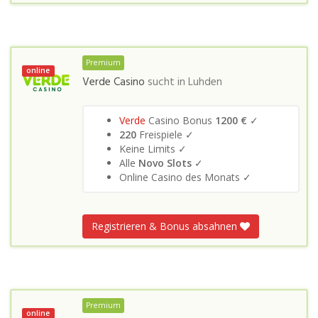
Premium
online
Verde Casino
sucht in
Luhden
Verde
Casino Bonus
1200 €
✓
220
Freispiele ✓
Keine Limits ✓
Alle
Novo Slots
✓
Online Casino des Monats ✓
Registrieren & Bonus absahnen
Premium
online