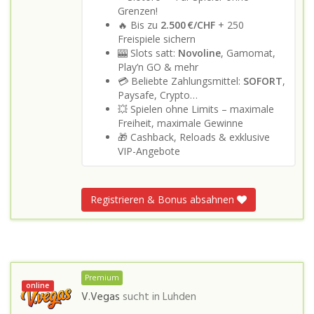
Grenzen!
🔥 Bis zu
2.500 €/CHF
+ 250
Freispiele sichern
🎰 Slots satt:
Novoline
, Gamomat,
Play’n GO & mehr
💳 Beliebte Zahlungsmittel:
SOFORT
,
Paysafe, Crypto…
💥 Spielen ohne Limits – maximale
Freiheit, maximale Gewinne
🎁 Cashback, Reloads & exklusive
VIP-Angebote
Registrieren & Bonus absahnen
Premium
online
V.Vegas
sucht in
Luhden