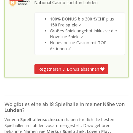
National Casino
sucht in
Luhden
100% BONUS bis 300 €/CHF
plus
150 Freispiele
✓
Großes Spieleangebot inklusive der
Novoline Spiele ✓
Neues online Casino mit TOP
Aktionen ✓
Registrieren & Bonus absahnen
Wo gibt es eine ab 18 Spielhalle in meiner Nähe von
Luhden
?
Wir von
Spielhallensuche.com
haben für dich die besten
Spielhallen in Luhden zusammengestellt. Dazu gehören
bekannte Namen wie
Merkur Spielothek, Löwen Play,