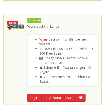
Premium
online
Wyns
sucht in
Luhden
Wyns
Casino – Für alle, die mehr
wollen!
✨ 100 % Bonus bis €500/CHF 500 +
200 Free Spins
🎰 Riesige Slot-Auswahl: Merkur,
Pragmatic, uvm.
💼 Schnelle Ein-/Auszahlungen inkl.
Krypto
👑 VIP-Treatment mit Cashback &
Extras
Registrieren & Bonus absahnen