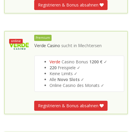
Registrieren & Bonus absahnen
Premium
online
Verde Casino
sucht in
Mechtersen
Verde
Casino Bonus
1200 €
✓
220
Freispiele ✓
Keine Limits ✓
Alle
Novo Slots
✓
Online Casino des Monats ✓
Registrieren & Bonus absahnen