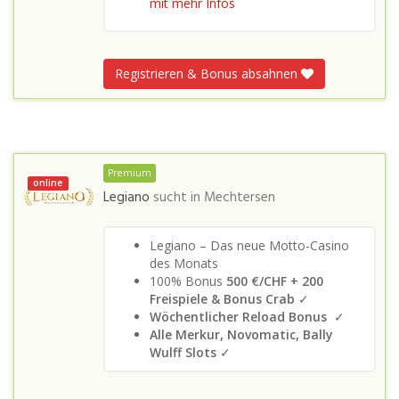
mit mehr Infos
Registrieren & Bonus absahnen
Premium
online
Legiano
sucht in
Mechtersen
Legiano – Das neue Motto-Casino
des Monats
100% Bonus
500 €/CHF + 200
Freispiele & Bonus Crab
✓
Wöchentlicher Reload Bonus
✓
Alle Merkur, Novomatic, Bally
Wulff Slots
✓