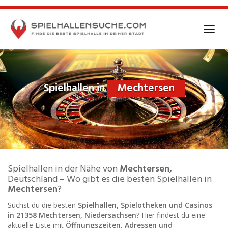
Skip
to
main
Toggl
content
navig
Spielhallen in
Mechtersen
Spielhallen in der Nähe von
Mechtersen,
Deutschland – Wo gibt es die besten Spielhallen in
Mechtersen
?
Suchst du die besten
Spielhallen, Spielotheken und Casinos
in 21358 Mechtersen, Niedersachsen
? Hier findest du eine
aktuelle Liste mit
Öffnungszeiten, Adressen und