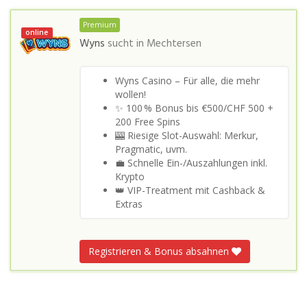
Premium
online
Wyns
sucht in
Mechtersen
Wyns Casino – Für alle, die mehr
wollen!
✨ 100 % Bonus bis €500/CHF 500 +
200 Free Spins
🎰 Riesige Slot-Auswahl: Merkur,
Pragmatic, uvm.
💼 Schnelle Ein-/Auszahlungen inkl.
Krypto
👑 VIP-Treatment mit Cashback &
Extras
Registrieren & Bonus absahnen