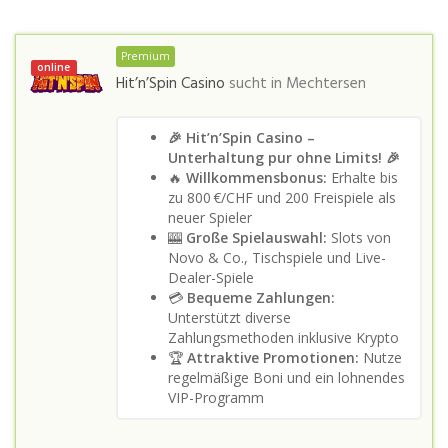
Premium
online
Hit’n’Spin Casino
sucht in
Mechtersen
🎉 Hit’n’Spin Casino –
Unterhaltung pur ohne Limits! 🎉
🔥
Willkommensbonus:
Erhalte bis
zu 800 €/CHF und 200 Freispiele als
neuer Spieler
🎰
Große Spielauswahl:
Slots von
Novo & Co., Tischspiele und Live-
Dealer-Spiele
💳
Bequeme Zahlungen:
Unterstützt diverse
Zahlungsmethoden inklusive Krypto
🏆
Attraktive Promotionen:
Nutze
regelmäßige Boni und ein lohnendes
VIP-Programm