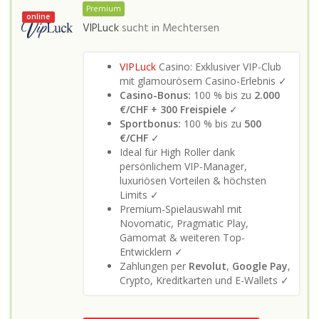
Premium
online
VIPLuck
sucht in
Mechtersen
VIPLuck
Casino: Exklusiver VIP-Club
mit glamourösem Casino-Erlebnis ✓
Casino-Bonus:
100 % bis zu
2.000
€/CHF + 300 Freispiele
✓
Sportbonus:
100 % bis zu
500
€/CHF
✓
Ideal für High Roller dank
persönlichem VIP-Manager,
luxuriösen Vorteilen & höchsten
Limits ✓
Premium-Spielauswahl mit
Novomatic, Pragmatic Play,
Gamomat & weiteren Top-
Entwicklern ✓
Zahlungen per
Revolut
,
Google Pay
,
Crypto, Kreditkarten und E-Wallets ✓