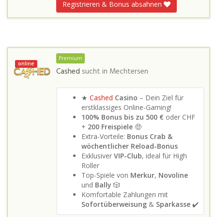
Registrieren & Bonus absahnen
Premium
online
Cashed
sucht in
Mechtersen
★
Cashed
Casino
– Dein Ziel für
erstklassiges Online-Gaming!
100% Bonus bis zu 500 €
oder CHF
+
200 Freispiele
🤑
Extra-Vorteile:
Bonus Crab &
wöchentlicher Reload-Bonus
Exklusiver
VIP-Club
, ideal für High
Roller
Top-Spiele von
Merkur
,
Novoline
und
Bally
🎲
Komfortable Zahlungen mit
Sofortüberweisung
&
Sparkasse
✔️