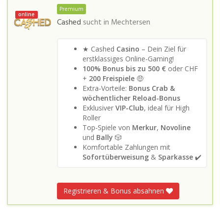
Premium
online
Cashed
sucht in
Mechtersen
★ Cashed
Casino
– Dein Ziel für
erstklassiges Online-Gaming!
100% Bonus bis zu 500 €
oder CHF
+
200 Freispiele
🤑
Extra-Vorteile:
Bonus Crab &
wöchentlicher Reload-Bonus
Exklusiver
VIP-Club
, ideal für High
Roller
Top-Spiele von
Merkur
,
Novoline
und
Bally
🎲
Komfortable Zahlungen mit
Sofortüberweisung
&
Sparkasse
✔️
Registrieren & Bonus absahnen