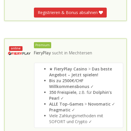
Registrieren & Bonus absahnen
Premium
online
FieryPlay
sucht in
Mechtersen
★
FieryPlay Casino
>
Das beste
Angebot – Jetzt spielen!
Bis zu 2500€/CHF
Willkommensbonus
✓
350 Freispiele
, z.B. für
Dolphin’s
Pearl
✓
ALLE Top-Games
>
Novomatic
✓
Pragmatic
✓
Viele Zahlungsmethoden mit
SOFORT und Crypto ✓