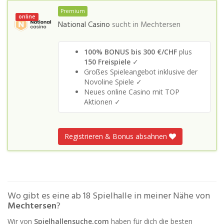
Premium
online
National Casino
sucht in
Mechtersen
100% BONUS bis 300 €/CHF
plus
150 Freispiele
✓
Großes Spieleangebot inklusive der
Novoline Spiele ✓
Neues online Casino mit TOP
Aktionen ✓
Registrieren & Bonus absahnen
Wo gibt es eine ab 18 Spielhalle in meiner Nähe von
Mechtersen
?
Wir von
Spielhallensuche.com
haben für dich die besten