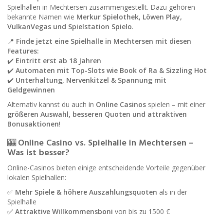
Spielhallen in Mechtersen zusammengestellt. Dazu gehören
bekannte Namen wie
Merkur Spielothek, Löwen Play,
VulkanVegas und Spielstation Spielo
.
📍
Finde jetzt eine Spielhalle in Mechtersen mit diesen
Features:
✔️
Eintritt erst ab 18 Jahren
✔️
Automaten mit Top-Slots wie Book of Ra & Sizzling Hot
✔️
Unterhaltung, Nervenkitzel & Spannung mit
Geldgewinnen
Alternativ kannst du auch in
Online Casinos
spielen – mit einer
größeren Auswahl, besseren Quoten und attraktiven
Bonusaktionen
!
🎰
Online Casino vs. Spielhalle in Mechtersen –
Was ist besser?
Online-Casinos bieten einige entscheidende Vorteile gegenüber
lokalen Spielhallen:
✅
Mehr Spiele & höhere Auszahlungsquoten
als in der
Spielhalle
✅
Attraktive Willkommensboni
von bis zu 1500 €