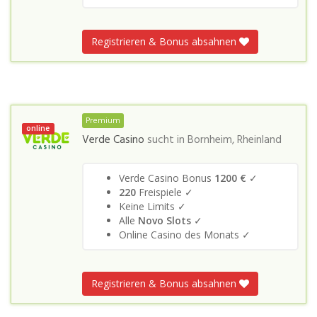
Registrieren & Bonus absahnen
Premium
online
Verde Casino
sucht in
Bornheim, Rheinland
Verde Casino Bonus
1200 €
✓
220
Freispiele ✓
Keine Limits ✓
Alle
Novo Slots
✓
Online Casino des Monats ✓
Registrieren & Bonus absahnen