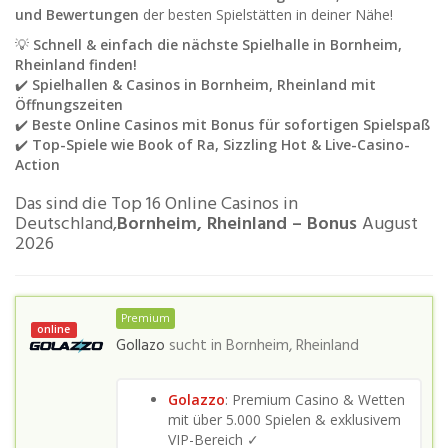
und Bewertungen
der besten Spielstätten in deiner Nähe!
💡
Schnell & einfach die nächste Spielhalle in Bornheim,
Rheinland finden!
✔️
Spielhallen & Casinos in Bornheim, Rheinland mit
Öffnungszeiten
✔️
Beste Online Casinos mit Bonus für sofortigen Spielspaß
✔️
Top-Spiele wie Book of Ra, Sizzling Hot & Live-Casino-
Action
Das sind die Top 16 Online Casinos in
Deutschland,
Bornheim, Rheinland – Bonus
August
2026
Premium
online
Gollazo
sucht in
Bornheim, Rheinland
Golazzo
: Premium Casino & Wetten
mit über 5.000 Spielen & exklusivem
VIP-Bereich ✓