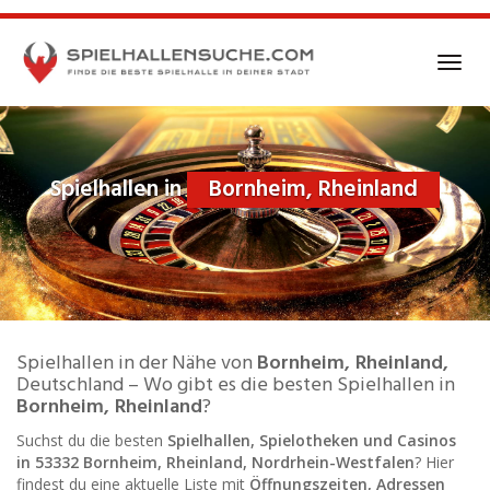
Skip
to
main
Toggl
content
navig
Spielhallen in
Bornheim, Rheinland
Spielhallen in der Nähe von
Bornheim, Rheinland,
Deutschland – Wo gibt es die besten Spielhallen in
Bornheim, Rheinland
?
Suchst du die besten
Spielhallen, Spielotheken und Casinos
in 53332 Bornheim, Rheinland, Nordrhein-Westfalen
? Hier
findest du eine aktuelle Liste mit
Öffnungszeiten, Adressen