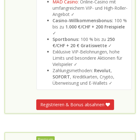
MAD Casino
: Online-Casino mit
umfangreichem VIP- und High-Roller-
Angebot ✓
Casino-Willkommensbonus:
100 %
bis zu
1.000 €/CHF + 200 Freispiele
✓
Sportbonus:
100 % bis zu
250
€/CHF + 20 € Gratiswette
✓
Exklusive VIP-Belohnungen, hohe
Limits und besondere Aktionen für
Vielspieler ✓
Zahlungsmethoden:
Revolut
,
SOFORT
, Kreditkarten, Crypto,
Überweisung und E-Wallets ✓
Registrieren & Bonus absahnen
Premium