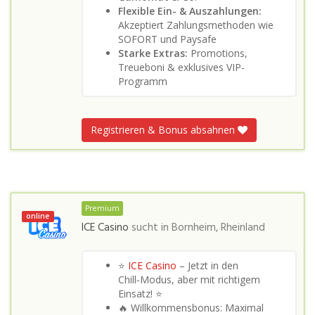
Flexible Ein- & Auszahlungen:
Akzeptiert Zahlungsmethoden wie
SOFORT und Paysafe
Starke Extras:
Promotions,
Treueboni & exklusives VIP-
Programm
Registrieren & Bonus absahnen
Premium
online
ICE Casino
sucht in
Bornheim, Rheinland
⭐
ICE Casino
– Jetzt in den
Chill‑Modus, aber mit richtigem
Einsatz! ⭐
🔥 Willkommensbonus: Maximal