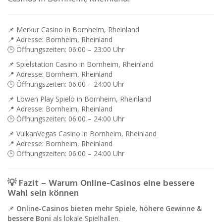
📌 Merkur Casino in Bornheim, Rheinland
📍 Adresse: Bornheim, Rheinland
🕒 Öffnungszeiten: 06:00 – 23:00 Uhr
📌 Spielstation Casino in Bornheim, Rheinland
📍 Adresse: Bornheim, Rheinland
🕒 Öffnungszeiten: 06:00 – 24:00 Uhr
📌 Löwen Play Spielo in Bornheim, Rheinland
📍 Adresse: Bornheim, Rheinland
🕒 Öffnungszeiten: 06:00 – 24:00 Uhr
📌 VulkanVegas Casino in Bornheim, Rheinland
📍 Adresse: Bornheim, Rheinland
🕒 Öffnungszeiten: 06:00 – 24:00 Uhr
💡 Fazit – Warum Online-Casinos eine bessere
Wahl sein können
📌
Online-Casinos bieten mehr Spiele, höhere Gewinne &
bessere Boni
als lokale Spielhallen.