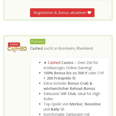
Registrieren & Bonus absahnen
Premium
online
Cashed
sucht in
Bornheim, Rheinland
★
Cashed
Casino
– Dein Ziel für
erstklassiges Online-Gaming!
100% Bonus bis zu 500 €
oder CHF
+
200 Freispiele
🤑
Extra-Vorteile:
Bonus Crab &
wöchentlicher Reload-Bonus
Exklusiver
VIP-Club
, ideal für High
Roller
Top-Spiele von
Merkur
,
Novoline
und
Bally
🎲
Komfortable Zahlungen mit