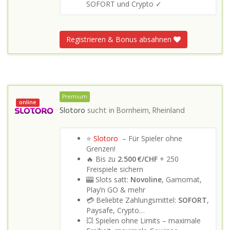
SOFORT und Crypto ✓
Registrieren & Bonus absahnen
Premium
online
Slotoro
sucht in
Bornheim, Rheinland
⭐
Slotoro
– Für Spieler ohne
Grenzen!
🔥 Bis zu
2.500 €/CHF
+ 250
Freispiele sichern
🎰 Slots satt:
Novoline
, Gamomat,
Play’n GO & mehr
💳 Beliebte Zahlungsmittel:
SOFORT
,
Paysafe, Crypto…
💥 Spielen ohne Limits – maximale