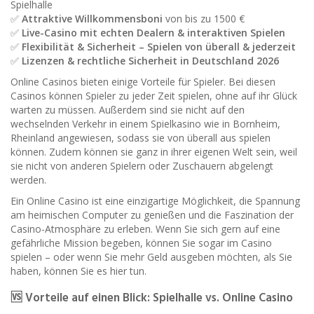
Spielhalle
✅
Attraktive Willkommensboni
von bis zu 1500 €
✅
Live-Casino mit echten Dealern & interaktiven Spielen
✅
Flexibilität & Sicherheit – Spielen von überall & jederzeit
✅
Lizenzen & rechtliche Sicherheit in Deutschland 2026
Online Casinos bieten einige Vorteile für Spieler. Bei diesen
Casinos können Spieler zu jeder Zeit spielen, ohne auf ihr Glück
warten zu müssen. Außerdem sind sie nicht auf den
wechselnden Verkehr in einem Spielkasino wie in Bornheim,
Rheinland angewiesen, sodass sie von überall aus spielen
können. Zudem können sie ganz in ihrer eigenen Welt sein, weil
sie nicht von anderen Spielern oder Zuschauern abgelengt
werden.
Ein Online Casino ist eine einzigartige Möglichkeit, die Spannung
am heimischen Computer zu genießen und die Faszination der
Casino-Atmosphäre zu erleben. Wenn Sie sich gern auf eine
gefährliche Mission begeben, können Sie sogar im Casino
spielen – oder wenn Sie mehr Geld ausgeben möchten, als Sie
haben, können Sie es hier tun.
🆚 Vorteile auf einen Blick: Spielhalle vs. Online Casino