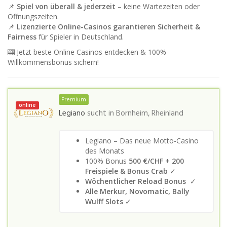
📌
Spiel von überall & jederzeit
– keine Wartezeiten oder
Öffnungszeiten.
📌
Lizenzierte Online-Casinos garantieren Sicherheit &
Fairness
für Spieler in Deutschland.
🎰 Jetzt beste Online Casinos entdecken & 100%
Willkommensbonus sichern!
Premium
online
Legiano
sucht in
Bornheim, Rheinland
Legiano – Das neue Motto-Casino
des Monats
100% Bonus
500 €/CHF + 200
Freispiele & Bonus Crab
✓
Wöchentlicher Reload Bonus
✓
Alle Merkur, Novomatic, Bally
Wulff Slots
✓