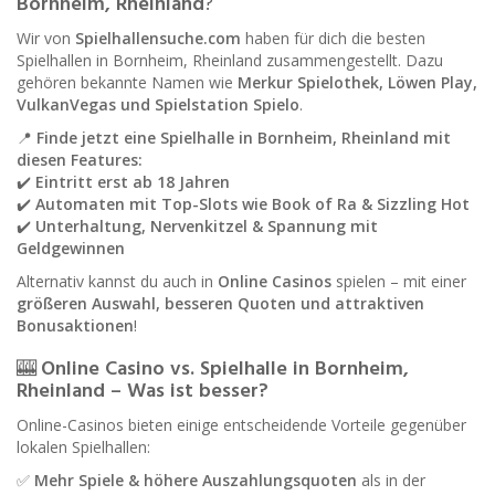
Bornheim, Rheinland
?
Wir von
Spielhallensuche.com
haben für dich die besten
Spielhallen in Bornheim, Rheinland zusammengestellt. Dazu
gehören bekannte Namen wie
Merkur Spielothek, Löwen Play,
VulkanVegas und Spielstation Spielo
.
📍
Finde jetzt eine Spielhalle in Bornheim, Rheinland mit
diesen Features:
✔️
Eintritt erst ab 18 Jahren
✔️
Automaten mit Top-Slots wie Book of Ra & Sizzling Hot
✔️
Unterhaltung, Nervenkitzel & Spannung mit
Geldgewinnen
Alternativ kannst du auch in
Online Casinos
spielen – mit einer
größeren Auswahl, besseren Quoten und attraktiven
Bonusaktionen
!
🎰
Online Casino vs. Spielhalle in Bornheim,
Rheinland – Was ist besser?
Online-Casinos bieten einige entscheidende Vorteile gegenüber
lokalen Spielhallen:
✅
Mehr Spiele & höhere Auszahlungsquoten
als in der