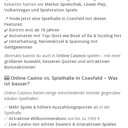
bekannte Namen wie
Merkur Spielothek, Löwen Play,
VulkanVegas und Spielstation Spielo
.
📍
Finde jetzt eine Spielhalle in Coesfeld mit diesen
Features:
✔️
Eintritt erst ab 18 Jahren
✔️
Automaten mit Top-Slots wie Book of Ra & Sizzling Hot
✔️
Unterhaltung, Nervenkitzel & Spannung mit
Geldgewinnen
Alternativ kannst du auch in
Online Casinos
spielen – mit einer
größeren Auswahl, besseren Quoten und attraktiven
Bonusaktionen
!
🎰
Online Casino vs. Spielhalle in Coesfeld – Was
ist besser?
Online-Casinos bieten einige entscheidende Vorteile gegenüber
lokalen Spielhallen:
✅
Mehr Spiele & höhere Auszahlungsquoten
als in der
Spielhalle
✅
Attraktive Willkommensboni
von bis zu 1500 €
✅
Live-Casino mit echten Dealern & interaktiven Spielen