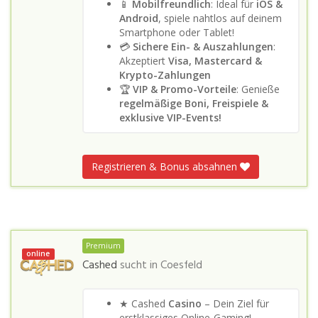
📱
Mobilfreundlich
: Ideal für
iOS &
Android
, spiele nahtlos auf deinem
Smartphone oder Tablet!
💳
Sichere Ein- & Auszahlungen
:
Akzeptiert
Visa, Mastercard &
Krypto-Zahlungen
🏆
VIP & Promo-Vorteile
: Genieße
regelmäßige Boni, Freispiele &
exklusive VIP-Events!
Registrieren & Bonus absahnen
Premium
online
Cashed
sucht in
Coesfeld
★ Cashed
Casino
– Dein Ziel für
erstklassiges Online-Gaming!