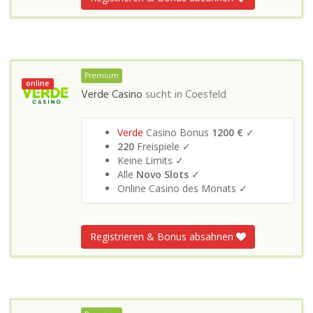
Premium
online
Verde Casino
sucht in
Coesfeld
Verde
Casino Bonus
1200 €
✓
220
Freispiele ✓
Keine Limits ✓
Alle
Novo Slots
✓
Online Casino des Monats ✓
Registrieren & Bonus absahnen