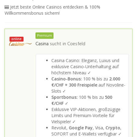
🎰 Jetzt beste Online Casinos entdecken & 100%
Willkommensbonus sichern!
Premium
online
Casina
sucht in
Coesfeld
Casina Casino: Eleganz, Luxus und
exklusive Casino-Unterhaltung auf
höchstem Niveau ✓
Casino-Bonus:
100 % bis zu
2.000
€/CHF + 300 Freispiele
auf Novoline-
Slots ✓
Sportbonus:
100 % bis zu
500
€/CHF
✓
Exklusive VIP-Aktionen, großzügige
Limits und Premium-Vorteile für
Vielspieler ✓
Revolut,
Google Pay
, Visa,
Crypto
,
SOFORT und E-Wallets verfügbar ✓