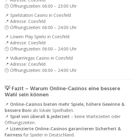
🕒 Öffnungszeiten: 06:00 – 23:00 Uhr
📌 Spielstation Casino in Coesfeld
📍 Adresse: Coesfeld
🕒 Öffnungszeiten: 06:00 – 24:00 Uhr
📌 Löwen Play Spielo in Coesfeld
📍 Adresse: Coesfeld
🕒 Öffnungszeiten: 06:00 – 24:00 Uhr
📌 VulkanVegas Casino in Coesfeld
📍 Adresse: Coesfeld
🕒 Öffnungszeiten: 06:00 – 24:00 Uhr
💡 Fazit – Warum Online-Casinos eine bessere
Wahl sein können
📌
Online-Casinos bieten mehr Spiele, höhere Gewinne &
bessere Boni
als lokale Spielhallen.
📌
Spiel von überall & jederzeit
– keine Wartezeiten oder
Öffnungszeiten.
📌
Lizenzierte Online-Casinos garantieren Sicherheit &
Fairness
für Spieler in Deutschland.