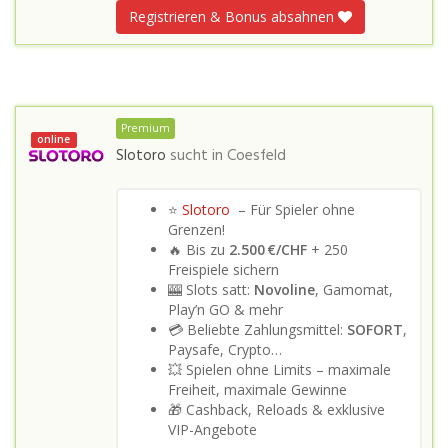
Registrieren & Bonus absahnen
Premium
online
Slotoro
sucht in
Coesfeld
⭐
Slotoro
– Für Spieler ohne
Grenzen!
🔥 Bis zu
2.500 €/CHF
+ 250
Freispiele sichern
🎰 Slots satt:
Novoline
, Gamomat,
Play’n GO & mehr
💳 Beliebte Zahlungsmittel:
SOFORT
,
Paysafe, Crypto…
💥 Spielen ohne Limits – maximale
Freiheit, maximale Gewinne
🎁 Cashback, Reloads & exklusive
VIP-Angebote